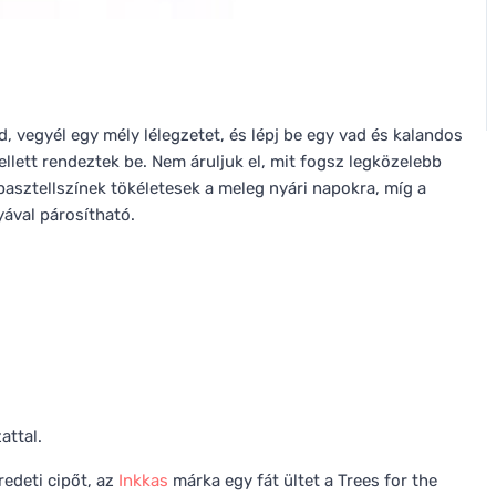
, vegyél egy mély lélegzetet, és lépj be egy vad és kalandos
ellett rendeztek be. Nem áruljuk el, mit fogsz legközelebb
 pasztellszínek tökéletesek a meleg nyári napokra, míg a
yával párosítható.
attal.
edeti cipőt, az
Inkkas
márka egy fát ültet a Trees for the