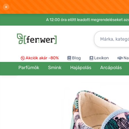
×
A 12:00 óra előtt leadott megrendeléseket azo
Akciók akár -80%
Blog
Lexikon
Na
Parfümök
Smink
Hajápolás
Arcápolás