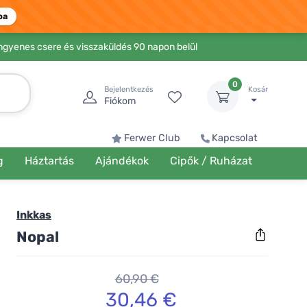
ba
Ingyenes csere és visszaküldés 90 napon belül
0
Bejelentkezés
Kosár
Fiókom
Ferwer Club
Kapcsolat
g
Háztartás
Ajándékok
Cipők / Ruházat
Inkkas
Nopal
60,90 €
30,46 €