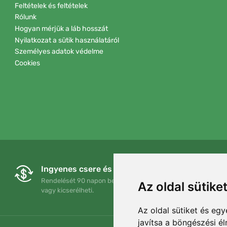
Feltételek és feltételek
Rólunk
Hogyan mérjük a láb hosszát
Nyilatkozat a sütik használatáról
Személyes adatok védelme
Cookies
Ingyenes csere és visszaküldés
Rendelését 90 napon belül bármikor visszaküldheti
Az oldal sütike
vagy kicserélheti.
Az oldal sütiket és e
javítsa a böngészési é