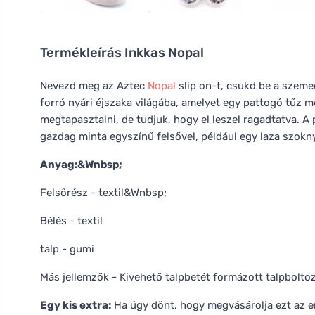
Termékleírás
Inkkas Nopal
Nevezd meg az Aztec
Nopal
slip on-t, csukd be a szemed
forró nyári éjszaka világába, amelyet egy pattogó tűz m
megtapasztalni, de tudjuk, hogy el leszel ragadtatva. A
gazdag minta egyszínű felsővel, például egy laza szokn
Anyag:&Wnbsp;
Felsőrész - textil&Wnbsp;
Bélés - textil
talp - gumi
Más jellemzők - Kivehető talpbetét formázott talpboltoz
Egy kis extra:
Ha úgy dönt, hogy megvásárolja ezt az er