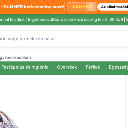
⚡
SUMMER kedvezmény most!
SUMMER
Az alkalmazás
nnal feladjuk. |
Ingyenes szállítás a következő összeg felett: 80 EUR
| 
gykereskedelem
Testápolás és higiénia
Gyerekek
Férfiak
Egészsé