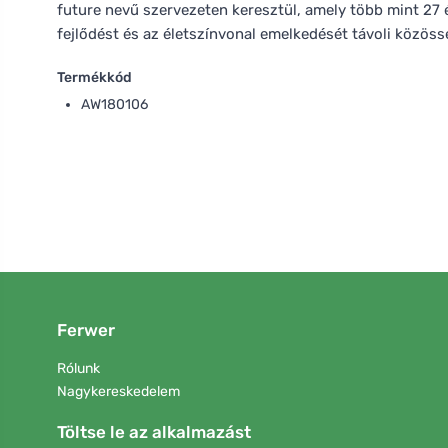
future nevű szervezeten keresztül, amely több mint 27 é
fejlődést és az életszínvonal emelkedését távoli közö
Termékkód
AW180106
Ferwer
Rólunk
Nagykereskedelem
Töltse le az alkalmazást