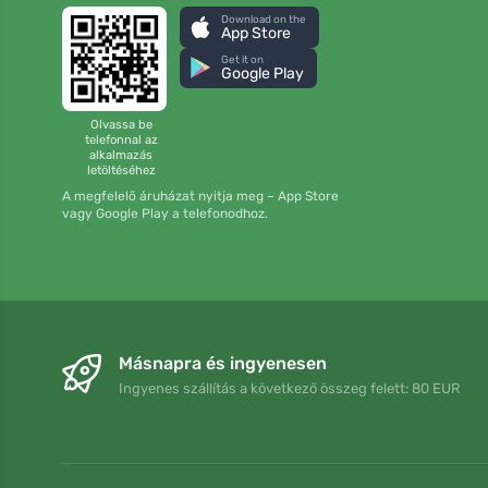
Download on the
App Store
Get it on
Google Play
Olvassa be
telefonnal az
alkalmazás
letöltéséhez
A megfelelő áruházat nyitja meg – App Store
vagy Google Play a telefonodhoz.
Másnapra és ingyenesen
Ingyenes szállítás a következő összeg felett: 80 EUR