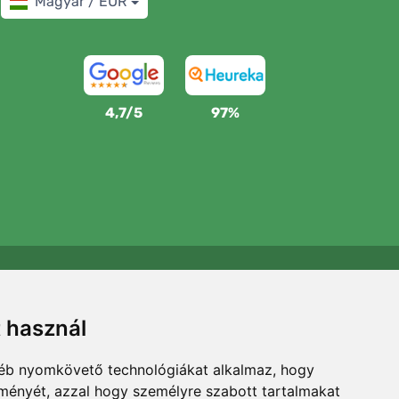
Magyar / EUR
4,7/5
97%
Támogatjuk a Trees.org-ot
Minden megrendelésért ültetünk egy fát! Bővebben
t használ
Rólunk
.
gyéb nyomkövető technológiákat alkalmaz, hogy
lményét, azzal hogy személyre szabott tartalmakat