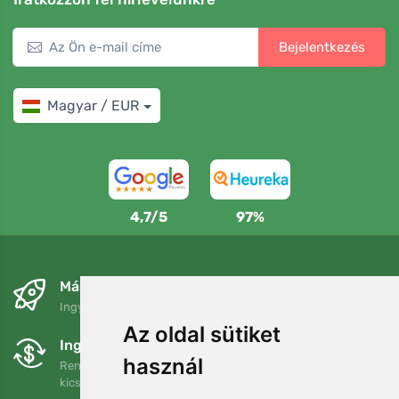
Bejelentkezés
Magyar / EUR
4,7/5
97%
Másnapra és ingyenesen
Ingyenes szállítás a következő összeg felett: 80 EUR
Az oldal sütiket
Ingyenes csere és visszaküldés
használ
Rendelését 90 napon belül bármikor visszaküldheti vagy
kicserélheti.