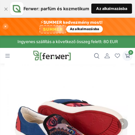
×
Ferwer: parfüm és kozmetikum
Az alkalmazásba
⚡
SUMMER kedvezmény most!
×
SUMMER
Az alkalmazásba
Ingyenes szállítás a következő összeg felett: 80 EUR
0
›