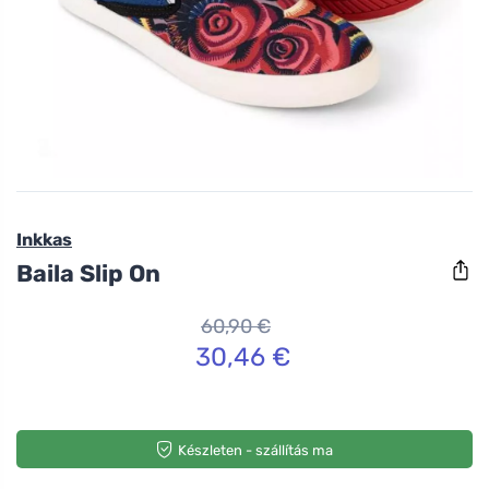
Inkkas
Baila Slip On
60,90 €
30,46 €
Készleten - szállítás ma