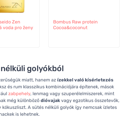
iseido Zen
Bombus Raw protein
 voda pro ženy
Cocoa&coconut
nélküli golyókból
szerűségük miatt, hanem az
ízekkel való kísérletezés
eksz és rum klasszikus kombinációjára építenek, mások
dául
zabpehely
, lenmag vagy szuperélelmiszerek, mint
atnak még különböző
dióvajak
vagy egzotikus összetevők,
 kókuszliszt. A sütés nélküli golyók így nemcsak ízletes
ackek is lehetnek.