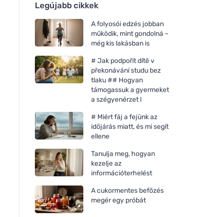
Legújabb cikkek
A folyosói edzés jobban
működik, mint gondolná –
még kis lakásban is
# Jak podpořit dítě v
překonávání studu bez
tlaku ## Hogyan
támogassuk a gyermeket
a szégyenérzet l
# Miért fáj a fejünk az
időjárás miatt, és mi segít
ellene
Tanulja meg, hogyan
kezelje az
információterhelést
A cukormentes befőzés
megér egy próbát