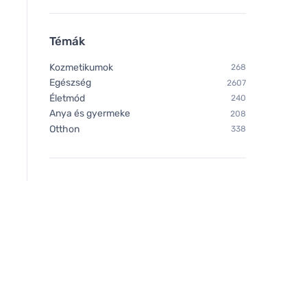
Témák
Bombus Raw energy Cocoa
Maison Alhambra M
beans 50g
Alhambra Opulence
Kozmetikumok
268
parfémovaná voda 
Egészség
2607
Életmód
240
Anya és gyermeke
208
Otthon
338