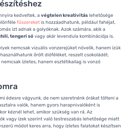
készítéshez
nnyira kedveltek, a
végtelen kreativitás
lehetősége
ülönféle
fűszereket
is hozzáadhatunk, például fahéjat,
más ízt adnak a golyóknak. Azok számára, akik a
chili, tengeri só
vagy akár levendula kombinációja is.
elyek nemcsak vizuális vonzerejüket növelik, hanem ízük
használhatunk őrölt dióféléket, reszelt csokoládét,
 nemcsak ízletes, hanem esztétikailag is vonzó
lomra
lami édesre vágyunk, de nem szeretnénk órákat tölteni a
sztalra valók, hanem gyors harapnivalóként is
kor kéznél lehet, amikor szükség van rá. Az
ók vagy ízek szerint való testreszabás lehetősége miatt
erű módot keres arra, hogy ízletes falatokat készítsen