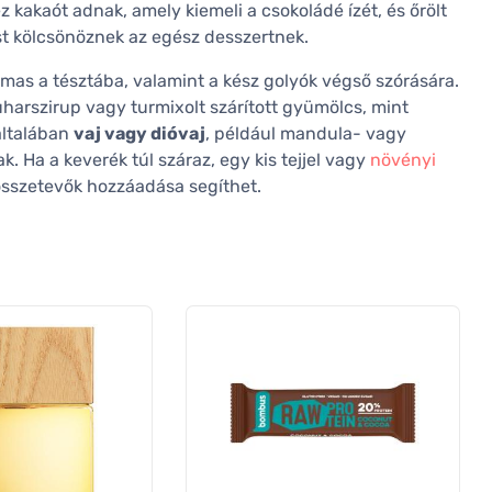
 kakaót adnak, amely kiemeli a csokoládé ízét, és őrölt
st kölcsönöznek az egész desszertnek.
lmas a tésztába, valamint a kész golyók végső szórására.
juharszirup vagy turmixolt szárított gyümölcs, mint
általában
vaj vagy dióvaj
, például mandula- vagy
 Ha a keverék túl száraz, egy kis tejjel vagy
növényi
t összetevők hozzáadása segíthet.