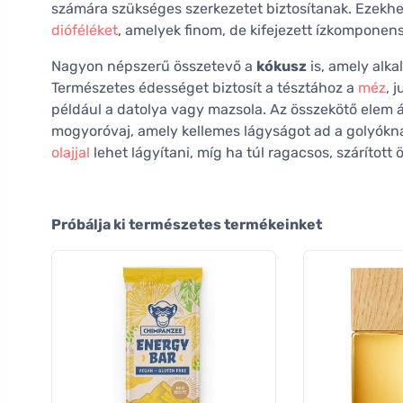
számára szükséges szerkezetet biztosítanak. Ezekhez
dióféléket
, amelyek finom, de kifejezett ízkomponen
Nagyon népszerű összetevő a
kókusz
is, amely alka
Természetes édességet biztosít a tésztához a
méz
, 
például a datolya vagy mazsola. Az összekötő elem 
mogyoróvaj, amely kellemes lágyságot ad a golyóknak.
olajjal
lehet lágyítani, míg ha túl ragacsos, szárítot
Próbálja ki természetes termékeinket