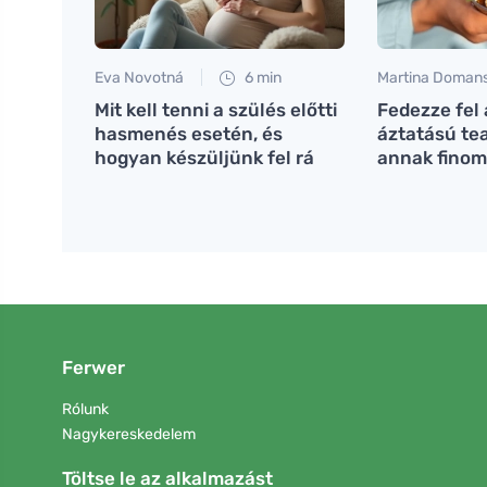
Eva Novotná
6 min
Martina Doman
Mit kell tenni a szülés előtti
Fedezze fel 
hasmenés esetén, és
áztatású te
hogyan készüljünk fel rá
annak finom
Ferwer
Rólunk
Nagykereskedelem
Töltse le az alkalmazást