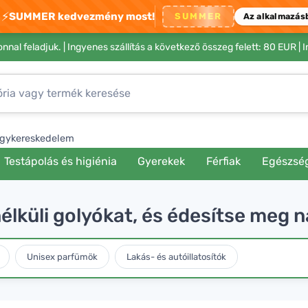
⚡
SUMMER kedvezmény most!
SUMMER
Az alkalmazás
nnal feladjuk. |
Ingyenes szállítás a következő összeg felett: 80 EUR
| 
gykereskedelem
Testápolás és higiénia
Gyerekek
Férfiak
Egészsé
nélküli golyókat, és édesítse meg 
Unisex parfümök
Lakás- és autóillatosítók