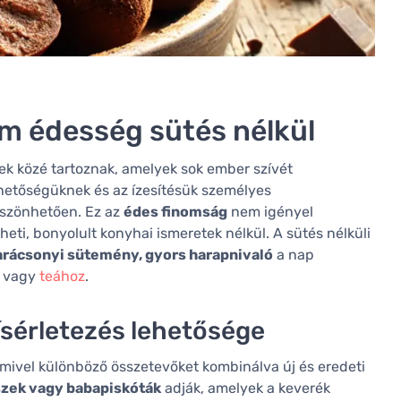
om édesség sütés nélkül
tek közé tartoznak, amelyek sok ember szívét
hetőségüknek és az ízesítésük személyes
öszönhetően. Ez az
édes finomság
nem igényel
theti, bonyolult konyhai ismeretek nélkül. A sütés nélküli
arácsonyi sütemény, gyors harapnivaló
a nap
z vagy
teához
.
ísérletezés lehetősége
 mivel különböző összetevőket kombinálva új és eredeti
szek vagy babapiskóták
adják, amelyek a keverék