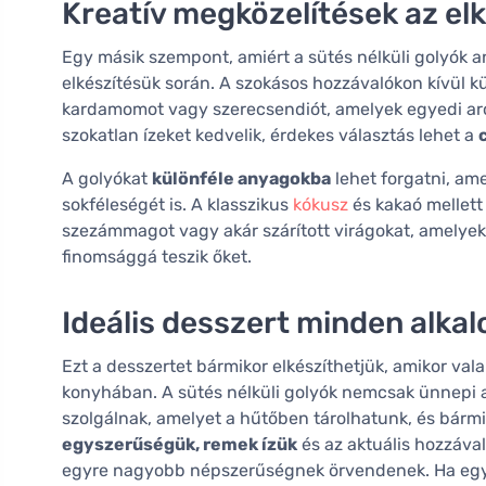
Kreatív megközelítések az el
Egy másik szempont, amiért a sütés nélküli golyók a
elkészítésük során. A szokásos hozzávalókon kívül k
kardamomot vagy szerecsendiót, amelyek egyedi aro
szokatlan ízeket kedvelik, érdekes választás lehet a
A golyókat
különféle anyagokba
lehet forgatni, am
sokféleségét is. A klasszikus
kókusz
és kakaó mellett 
szezámmagot vagy akár szárított virágokat, amelyek
finomsággá teszik őket.
Ideális desszert minden alka
Ezt a desszertet bármikor elkészíthetjük, amikor va
konyhában. A sütés nélküli golyók nemcsak ünnepi a
szolgálnak, amelyet a hűtőben tárolhatunk, és bármi
egyszerűségük, remek ízük
és az aktuális hozzával
egyre nagyobb népszerűségnek örvendenek. Ha egysz