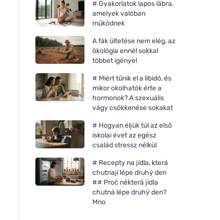
# Gyakorlatok lapos lábra,
amelyek valóban
működnek
A fák ültetése nem elég, az
ökológia ennél sokkal
többet igényel
# Miért tűnik el a libidó, és
mikor okolhatók érte a
hormonok? A szexuális
vágy csökkenése sokakat
# Hogyan éljük túl az első
iskolai évet az egész
család stressz nélkül
# Recepty na jídla, která
chutnají lépe druhý den
## Proč některá jídla
chutná lépe druhý den?
Mno