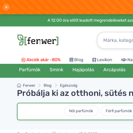
×
A 12:00 óra előtt leadott megrendeléseket azo
Akciók akár -80%
Blog
Lexikon
Na
Parfümök
Smink
Hajápolás
Arcápolás
Ferwer
Blog
Egészség
Próbálja ki az otthoni, sütés 
Női parfümök
Férfi parfümök