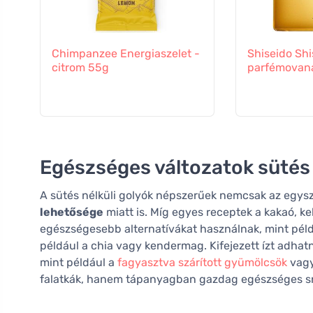
Chimpanzee Energiaszelet -
Shiseido Sh
citrom 55g
parfémovaná
Egészséges változatok sütés 
A sütés nélküli golyók népszerűek nemcsak az egy
lehetősége
miatt is. Míg egyes receptek a kakaó, k
egészségesebb alternatívákat használnak, mint pél
például a chia vagy kendermag. Kifejezett ízt adh
mint például a
fagyasztva szárított gyümölcsök
vagy
falatkák, hanem tápanyagban gazdag egészséges sn