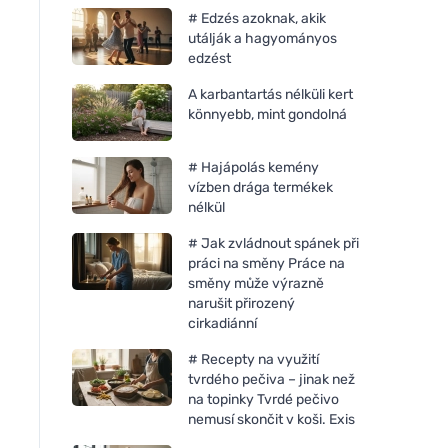
# Edzés azoknak, akik
utálják a hagyományos
edzést
A karbantartás nélküli kert
könnyebb, mint gondolná
# Hajápolás kemény
vízben drága termékek
nélkül
# Jak zvládnout spánek při
práci na směny Práce na
směny může výrazně
narušit přirozený
cirkadiánní
# Recepty na využití
tvrdého pečiva – jinak než
na topinky Tvrdé pečivo
nemusí skončit v koši. Exis