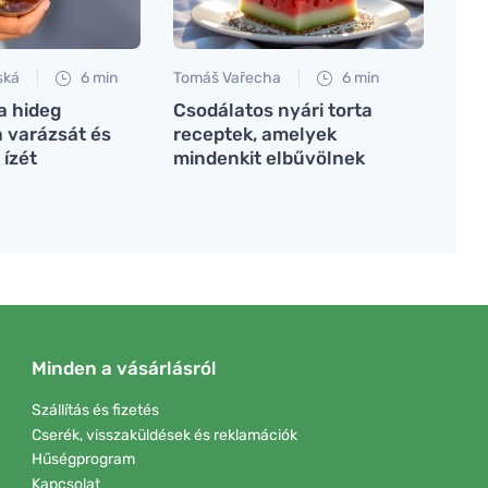
ská
6 min
Tomáš Vařecha
6 min
a hideg
Csodálatos nyári torta
a varázsát és
receptek, amelyek
 ízét
mindenkit elbűvölnek
Minden a vásárlásról
Szállítás és fizetés
Cserék, visszaküldések és reklamációk
Hűségprogram
Kapcsolat