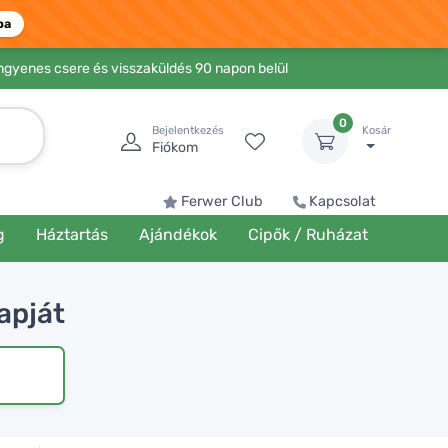
ba
Ingyenes csere és visszaküldés 90 napon belül
0
Bejelentkezés
Kosár
Fiókom
Ferwer Club
Kapcsolat
g
Háztartás
Ajándékok
Cipők / Ruházat
napját