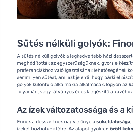
Sütés nélküli golyók: Fin
A sütés nélküli golyók a legkedveltebb házi desszer
meghódították az egyszerűségüknek, gyors elkészít
preferenciákhoz való igazításának lehetőségének k
semmilyen sütést, ami azt jelenti, hogy bárki elkészí
golyók különféle alkalmakra alkalmasak, legyen az
k
folyamán, vagy látványos édes kiegészítő a kávého
Az ízek változatossága és a k
Ennek a desszertnek nagy előnye a
sokoldalúsága
,
ízeket hozhatunk létre. Az alapot gyakran
őrölt kek