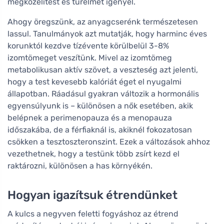
megközelítést és türelmet igényel.
Ahogy öregszünk, az anyagcserénk természetesen
lassul. Tanulmányok azt mutatják, hogy harminc éves
korunktól kezdve tízévente körülbelül 3-8%
izomtömeget veszítünk. Mivel az izomtömeg
metabolikusan aktív szövet, a veszteség azt jelenti,
hogy a test kevesebb kalóriát éget el nyugalmi
állapotban. Ráadásul gyakran változik a hormonális
egyensúlyunk is – különösen a nők esetében, akik
belépnek a perimenopauza és a menopauza
időszakába, de a férfiaknál is, akiknél fokozatosan
csökken a tesztoszteronszint. Ezek a változások ahhoz
vezethetnek, hogy a testünk több zsírt kezd el
raktározni, különösen a has környékén.
Hogyan igazítsuk étrendünket
A kulcs a negyven feletti fogyáshoz az étrend