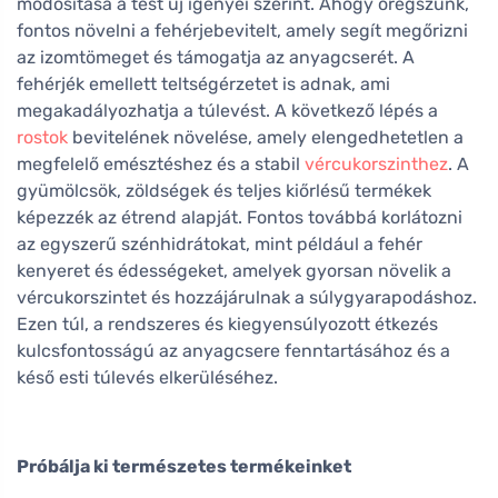
módosítása a test új igényei szerint. Ahogy öregszünk,
fontos növelni a fehérjebevitelt, amely segít megőrizni
az izomtömeget és támogatja az anyagcserét. A
fehérjék emellett teltségérzetet is adnak, ami
megakadályozhatja a túlevést. A következő lépés a
rostok
bevitelének növelése, amely elengedhetetlen a
megfelelő emésztéshez és a stabil
vércukorszinthez
. A
gyümölcsök, zöldségek és teljes kiőrlésű termékek
képezzék az étrend alapját. Fontos továbbá korlátozni
az egyszerű szénhidrátokat, mint például a fehér
kenyeret és édességeket, amelyek gyorsan növelik a
vércukorszintet és hozzájárulnak a súlygyarapodáshoz.
Ezen túl, a rendszeres és kiegyensúlyozott étkezés
kulcsfontosságú az anyagcsere fenntartásához és a
késő esti túlevés elkerüléséhez.
Próbálja ki természetes termékeinket