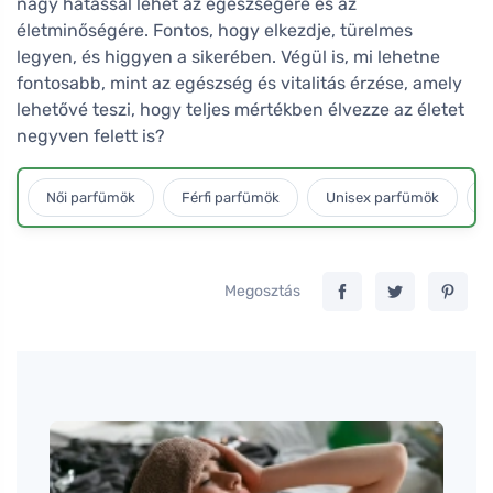
nagy hatással lehet az egészségére és az
életminőségére. Fontos, hogy elkezdje, türelmes
legyen, és higgyen a sikerében. Végül is, mi lehetne
fontosabb, mint az egészség és vitalitás érzése, amely
lehetővé teszi, hogy teljes mértékben élvezze az életet
negyven felett is?
Női parfümök
Férfi parfümök
Unisex parfümök
L
Megosztás