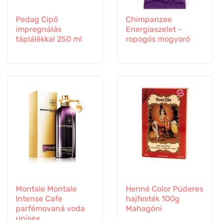
Pedag Cipő
Chimpanzee
impregnálás
Energiaszelet -
táplálékkal 250 ml
ropogós mogyoró
Montale Montale
Henné Color Púderes
Intense Cafe
hajfesték 100g
parfémovaná voda
Mahagóni
unisex