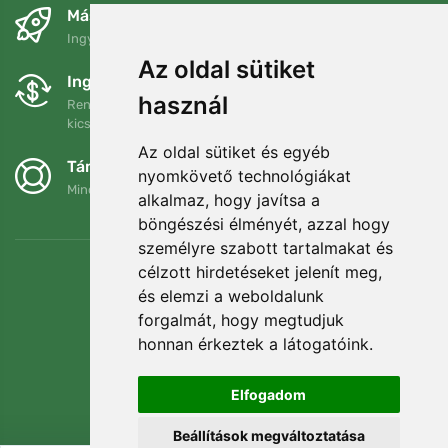
Másnapra és ingyenesen
Ingyenes szállítás a következő összeg felett: 80 EUR
Az oldal sütiket
Ingyenes csere és visszaküldés
használ
Rendelését 90 napon belül bármikor visszaküldheti vagy
kicserélheti.
Az oldal sütiket és egyéb
Támogatjuk a Trees.org-ot
nyomkövető technológiákat
Minden megrendelésért ültetünk egy fát! Bővebben
Rólunk
.
alkalmaz, hogy javítsa a
böngészési élményét, azzal hogy
személyre szabott tartalmakat és
célzott hirdetéseket jelenít meg,
és elemzi a weboldalunk
forgalmát, hogy megtudjuk
honnan érkeztek a látogatóink.
Elfogadom
Beállítások megváltoztatása