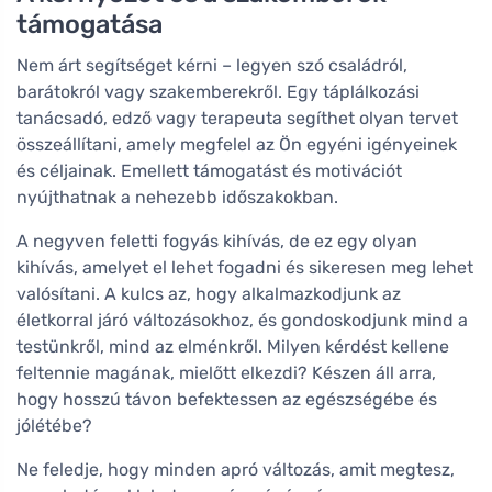
támogatása
Nem árt segítséget kérni – legyen szó családról,
barátokról vagy szakemberekről. Egy táplálkozási
tanácsadó, edző vagy terapeuta segíthet olyan tervet
összeállítani, amely megfelel az Ön egyéni igényeinek
és céljainak. Emellett támogatást és motivációt
nyújthatnak a nehezebb időszakokban.
A negyven feletti fogyás kihívás, de ez egy olyan
kihívás, amelyet el lehet fogadni és sikeresen meg lehet
valósítani. A kulcs az, hogy alkalmazkodjunk az
életkorral járó változásokhoz, és gondoskodjunk mind a
testünkről, mind az elménkről. Milyen kérdést kellene
feltennie magának, mielőtt elkezdi? Készen áll arra,
hogy hosszú távon befektessen az egészségébe és
jólétébe?
Ne feledje, hogy minden apró változás, amit megtesz,