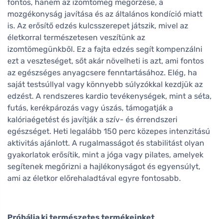
fontos, hanem az izomtömeg megőrzése, a
mozgékonyság javítása és az általános kondíció miatt
is. Az erősítő edzés kulcsszerepet játszik, mivel az
életkorral természetesen veszítünk az
izomtömegünkből. Ez a fajta edzés segít kompenzálni
ezt a veszteséget, sőt akár növelheti is azt, ami fontos
az egészséges anyagcsere fenntartásához. Elég, ha
saját testsúllyal vagy könnyebb súlyzókkal kezdjük az
edzést. A rendszeres kardio tevékenységek, mint a séta,
futás, kerékpározás vagy úszás, támogatják a
kalóriaégetést és javítják a szív- és érrendszeri
egészséget. Heti legalább 150 perc közepes intenzitású
aktivitás ajánlott. A rugalmasságot és stabilitást olyan
gyakorlatok erősítik, mint a jóga vagy pilates, amelyek
segítenek megőrizni a hajlékonyságot és egyensúlyt,
ami az életkor előrehaladtával egyre fontosabb.
Próbálja ki természetes termékeinket