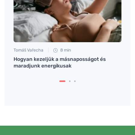
Tomáš Vařecha
8 min
Petr N
tén és
Hogyan kezeljük a másnaposságot és
Ökoló
maradjunk energikusak
kímél
langu