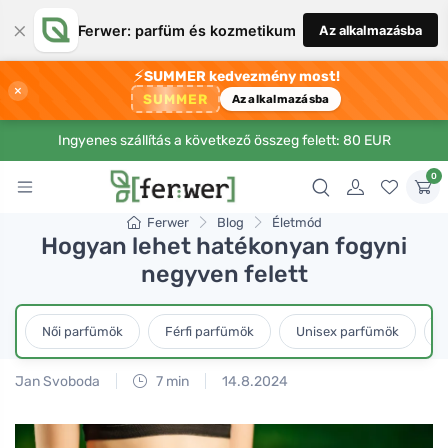
×
Ferwer: parfüm és kozmetikum
Az alkalmazásba
⚡
SUMMER kedvezmény most!
×
SUMMER
Az alkalmazásba
Ingyenes szállítás a következő összeg felett: 80 EUR
0
Ferwer
Blog
Életmód
Hogyan lehet hatékonyan fogyni
negyven felett
Női parfümök
Férfi parfümök
Unisex parfümök
L
Jan Svoboda
7 min
14.8.2024