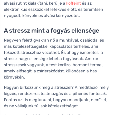
alvási rutint kialakítani, kerülje a
koffeint
és az
elektronikus eszközöket lefekvés előtt, és teremtsen
nyugodt, kényelmes alvási környezetet.
A stressz mint a fogyás ellensége
Negyven felett gyakran nő a munkával, családdal és
más kötelezettségekkel kapcsolatos terhelés, ami
fokozott stresszhez vezethet. És ahogy ismeretes, a
stressz nagy ellensége lehet a fogyásnak. Amikor
stresszesek vagyunk, a test kortizol hormont termel,
amely elősegíti a zsírlerakódást, különösen a has
környékén.
Hogyan birkózzunk meg a stresszel? A meditáció, mély
légzés, rendszeres testmozgás és a pihenés fontosak.
Fontos azt is megtanulni, hogyan mondjunk „nem”-et,
és ne vállaljunk túl sok kötelezettséget.