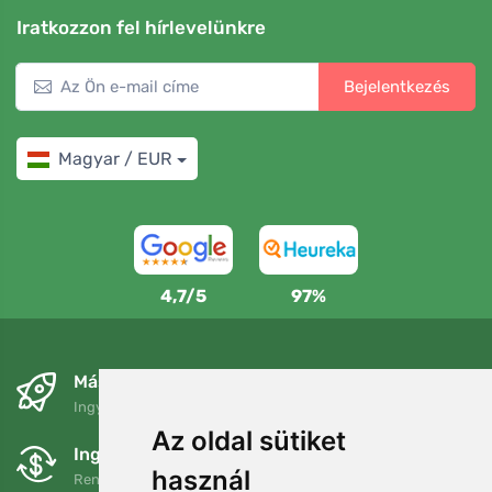
Iratkozzon fel hírlevelünkre
Bejelentkezés
Magyar / EUR
4,7/5
97%
Másnapra és ingyenesen
Ingyenes szállítás a következő összeg felett: 80 EUR
Az oldal sütiket
Ingyenes csere és visszaküldés
használ
Rendelését 90 napon belül bármikor visszaküldheti vagy