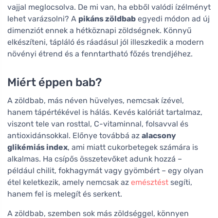
vajjal meglocsolva. De mi van, ha ebből valódi ízélményt
lehet varázsolni? A
pikáns zöldbab
egyedi módon ad új
dimenziót ennek a hétköznapi zöldségnek. Könnyű
elkészíteni, tápláló és ráadásul jól illeszkedik a modern
növényi étrend és a fenntartható főzés trendjéhez.
Miért éppen bab?
A zöldbab, más néven hüvelyes, nemcsak ízével,
hanem tápértékével is hálás. Kevés kalóriát tartalmaz,
viszont tele van rosttal, C-vitaminnal, folsavval és
antioxidánsokkal. Előnye továbbá az
alacsony
glikémiás index
, ami miatt cukorbetegek számára is
alkalmas. Ha csípős összetevőket adunk hozzá –
például chilit, fokhagymát vagy gyömbért – egy olyan
étel keletkezik, amely nemcsak az
emésztést
segíti,
hanem fel is melegít és serkent.
A zöldbab, szemben sok más zöldséggel, könnyen