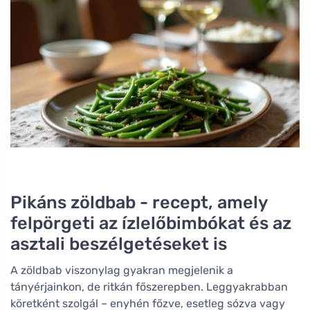
Pikáns zöldbab - recept, amely
felpörgeti az ízlelőbimbókat és az
asztali beszélgetéseket is
A zöldbab viszonylag gyakran megjelenik a
tányérjainkon, de ritkán főszerepben. Leggyakrabban
köretként szolgál – enyhén főzve, esetleg sózva vagy