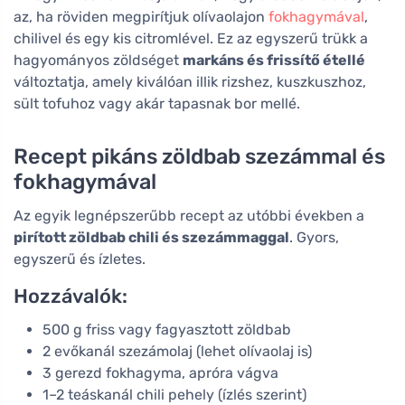
az, ha röviden megpirítjuk olívaolajon
fokhagymával
,
chilivel és egy kis citromlével. Ez az egyszerű trükk a
hagyományos zöldséget
markáns és frissítő étellé
változtatja, amely kiválóan illik rizshez, kuszkuszhoz,
sült tofuhoz vagy akár tapasnak bor mellé.
Recept pikáns zöldbab szezámmal és
fokhagymával
Az egyik legnépszerűbb recept az utóbbi években a
pirított zöldbab chili és szezámmaggal
. Gyors,
egyszerű és ízletes.
Hozzávalók:
500 g friss vagy fagyasztott zöldbab
2 evőkanál szezámolaj (lehet olívaolaj is)
3 gerezd fokhagyma, apróra vágva
1–2 teáskanál chili pehely (ízlés szerint)