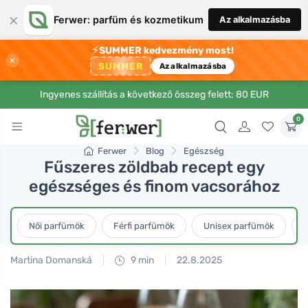
×
Ferwer: parfüm és kozmetikum
Az alkalmazásba
⚡
SUMMER kedvezmény most!
×
SUMMER
Az alkalmazásba
Ingyenes szállítás a következő összeg felett: 80 EUR
0
Ferwer
Blog
Egészség
Fűszeres zöldbab recept egy
egészséges és finom vacsorához
Női parfümök
Férfi parfümök
Unisex parfümök
L
Martina Domanská
9 min
22.8.2025