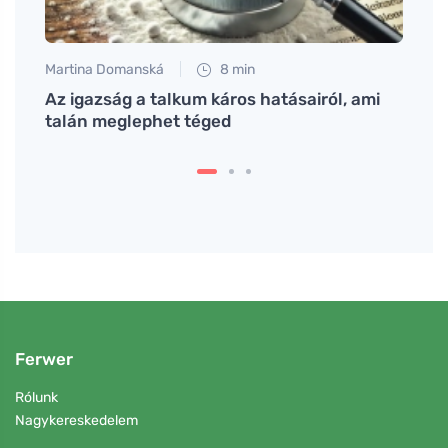
Martina Domanská
8 min
Eva No
s a
Az igazság a talkum káros hatásairól, ami
Gyom
talán meglephet téged
enyhí
Ferwer
Rólunk
Nagykereskedelem