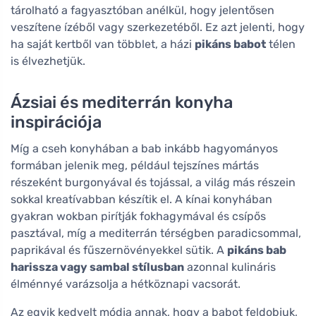
tárolható a fagyasztóban anélkül, hogy jelentősen
veszítene ízéből vagy szerkezetéből. Ez azt jelenti, hogy
ha saját kertből van többlet, a házi
pikáns babot
télen
is élvezhetjük.
Ázsiai és mediterrán konyha
inspirációja
Míg a cseh konyhában a bab inkább hagyományos
formában jelenik meg, például tejszínes mártás
részeként burgonyával és tojással, a világ más részein
sokkal kreatívabban készítik el. A kínai konyhában
gyakran wokban pirítják fokhagymával és csípős
pasztával, míg a mediterrán térségben paradicsommal,
paprikával és fűszernövényekkel sütik. A
pikáns bab
harissza vagy sambal stílusban
azonnal kulináris
élménnyé varázsolja a hétköznapi vacsorát.
Az egyik kedvelt módja annak, hogy a babot feldobjuk,