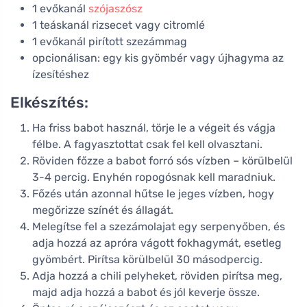
1 evőkanál
szójaszósz
1 teáskanál rizsecet vagy citromlé
1 evőkanál pirított szezámmag
opcionálisan: egy kis gyömbér vagy újhagyma az
ízesítéshez
Elkészítés:
Ha friss babot használ, törje le a végeit és vágja
félbe. A fagyasztottat csak fel kell olvasztani.
Röviden főzze a babot forró sós vízben – körülbelül
3-4 percig. Enyhén ropogósnak kell maradniuk.
Főzés után azonnal hűtse le jeges vízben, hogy
megőrizze színét és állagát.
Melegítse fel a szezámolajat egy serpenyőben, és
adja hozzá az apróra vágott fokhagymát, esetleg
gyömbért. Pirítsa körülbelül 30 másodpercig.
Adja hozzá a chili pelyheket, röviden pirítsa meg,
majd adja hozzá a babot és jól keverje össze.