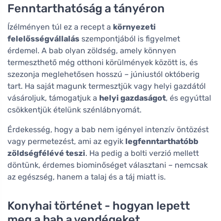
Fenntarthatóság a tányéron
Ízélményen túl ez a recept a
környezeti
felelősségvállalás
szempontjából is figyelmet
érdemel. A bab olyan zöldség, amely könnyen
termeszthető még otthoni körülmények között is, és
szezonja meglehetősen hosszú – júniustól októberig
tart. Ha saját magunk termesztjük vagy helyi gazdától
vásároljuk, támogatjuk a
helyi gazdaságot
, és egyúttal
csökkentjük ételünk szénlábnyomát.
Érdekesség, hogy a bab nem igényel intenzív öntözést
vagy permetezést, ami az egyik
legfenntarthatóbb
zöldségfélévé teszi
. Ha pedig a bolti verzió mellett
döntünk, érdemes biominőséget választani – nemcsak
az egészség, hanem a talaj és a táj miatt is.
Konyhai történet - hogyan lepett
meg a bab a vendégeket