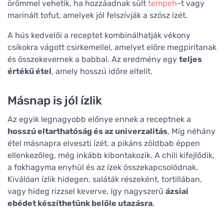
örömmel vehetik, ha hozzáadnak sült
tempeh
-t vagy
marinált tofut, amelyek jól felszívják a szósz ízét.
A hús kedvelői a receptet kombinálhatják vékony
csíkokra vágott csirkemellel, amelyet előre megpirítanak
és összekevernek a babbal. Az eredmény egy
teljes
értékű étel
, amely hosszú időre eltelít.
Másnap is jól ízlik
Az egyik legnagyobb előnye ennek a receptnek a
hosszú eltarthatóság és az univerzalitás
. Míg néhány
étel másnapra elveszti ízét, a pikáns zöldbab éppen
ellenkezőleg, még inkább kibontakozik. A chili kifejlődik,
a fokhagyma enyhül és az ízek összekapcsolódnak.
Kiválóan ízlik hidegen, saláták részeként, tortillában,
vagy hideg rizzsel keverve, így nagyszerű
ázsiai
ebédet készíthetünk belőle utazásra
.