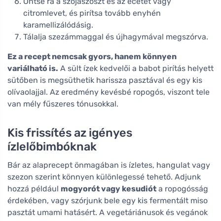
Öntse rá a szójaszószt és az ecetet vagy
citromlevet, és pirítsa tovább enyhén
karamellizálódásig.
Tálalja szezámmaggal és újhagymával megszórva.
Ez a recept nemcsak gyors, hanem könnyen
variálható is.
A sült ízek kedvelői a babot pirítás helyett
sütőben is megsüthetik harissza pasztával és egy kis
olívaolajjal. Az eredmény kevésbé ropogós, viszont tele
van mély fűszeres tónusokkal.
Kis frissítés az igényes
ízlelőbimbóknak
Bár az alaprecept önmagában is ízletes, hangulat vagy
szezon szerint könnyen különlegessé tehető. Adjunk
hozzá például
mogyorót vagy kesudiót
a ropogósság
érdekében, vagy szórjunk bele egy kis fermentált miso
pasztát umami hatásért. A vegetáriánusok és vegánok