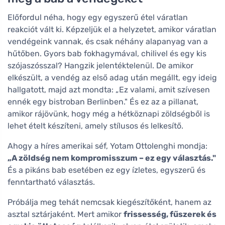
Előfordul néha, hogy egy egyszerű étel váratlan
reakciót vált ki. Képzeljük el a helyzetet, amikor váratlan
vendégeink vannak, és csak néhány alapanyag van a
hűtőben. Gyors bab fokhagymával, chilivel és egy kis
szójaszósszal? Hangzik jelentéktelenül. De amikor
elkészült, a vendég az első adag után megállt, egy ideig
hallgatott, majd azt mondta: „Ez valami, amit szívesen
ennék egy bistroban Berlinben." És ez az a pillanat,
amikor rájövünk, hogy még a hétköznapi zöldségből is
lehet ételt készíteni, amely stílusos és lelkesítő.
Ahogy a híres amerikai séf, Yotam Ottolenghi mondja:
„A zöldség nem kompromisszum – ez egy választás."
És a pikáns bab esetében ez egy ízletes, egyszerű és
fenntartható választás.
Próbálja meg tehát nemcsak kiegészítőként, hanem az
asztal sztárjaként. Mert amikor
frissesség, fűszerek és