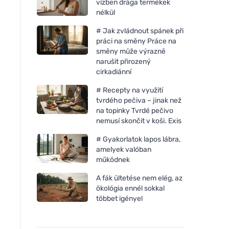
vízben drága termékek
nélkül
# Jak zvládnout spánek při
práci na směny Práce na
směny může výrazně
narušit přirozený
cirkadiánní
# Recepty na využití
tvrdého pečiva – jinak než
na topinky Tvrdé pečivo
nemusí skončit v koši. Exis
# Gyakorlatok lapos lábra,
amelyek valóban
működnek
A fák ültetése nem elég, az
ökológia ennél sokkal
többet igényel