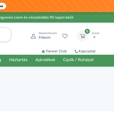
ba
Ingyenes csere és visszaküldés 90 napon belül
0
Bejelentkezés
Kosár
Fiókom
Ferwer Club
Kapcsolat
g
Háztartás
Ajándékok
Cipők / Ruházat