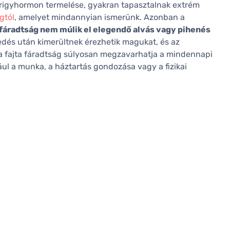
irigyhormon termelése, gyakran tapasztalnak extrém
gtól
, amelyet mindannyian ismerünk. Azonban a
 fáradtság nem múlik el elegendő alvás vagy pihenés
redés után kimerültnek érezhetik magukat, és az
a fajta fáradtság súlyosan megzavarhatja a mindennapi
ul a munka, a háztartás gondozása vagy a fizikai