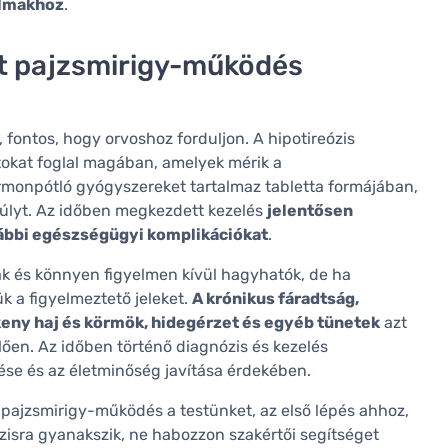
almakhoz
.
t pajzsmirigy-működés
, fontos, hogy orvoshoz forduljon. A hipotireózis
tokat foglal magában, amelyek mérik a
rmonpótló gyógyszereket tartalmaz tabletta formájában,
súlyt. Az időben megkezdett kezelés
jelentősen
vábbi egészségügyi komplikációkat
.
k és könnyen figyelmen kívül hagyhatók, de ha
ük a figyelmeztető jeleket.
A krónikus fáradtság,
eny haj és körmök, hidegérzet és egyéb tünetek
azt
ően. Az időben történő diagnózis és kezelés
se és az életminőség javítása érdekében.
 pajzsmirigy-működés a testünket, az első lépés ahhoz,
isra gyanakszik, ne habozzon szakértői segítséget