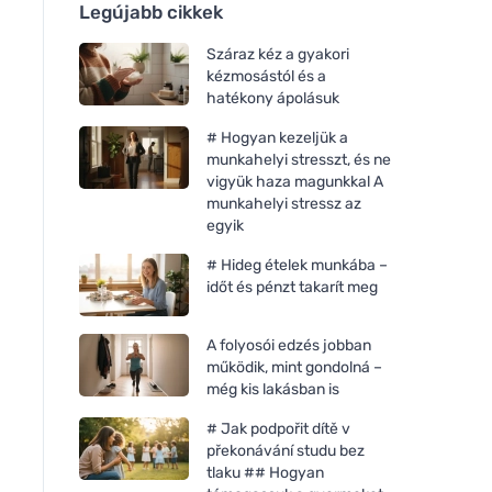
Legújabb cikkek
Száraz kéz a gyakori
kézmosástól és a
hatékony ápolásuk
# Hogyan kezeljük a
munkahelyi stresszt, és ne
vigyük haza magunkkal A
munkahelyi stressz az
egyik
# Hideg ételek munkába –
időt és pénzt takarít meg
A folyosói edzés jobban
működik, mint gondolná –
még kis lakásban is
# Jak podpořit dítě v
překonávání studu bez
tlaku ## Hogyan