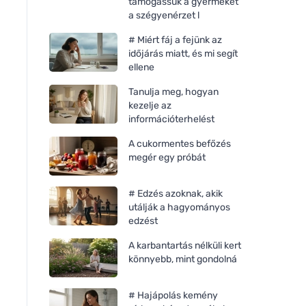
támogassuk a gyermeket
a szégyenérzet l
# Miért fáj a fejünk az
időjárás miatt, és mi segít
ellene
Tanulja meg, hogyan
kezelje az
információterhelést
A cukormentes befőzés
megér egy próbát
# Edzés azoknak, akik
utálják a hagyományos
edzést
A karbantartás nélküli kert
könnyebb, mint gondolná
# Hajápolás kemény