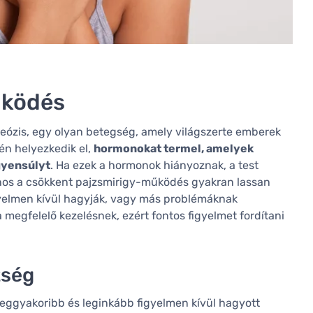
űködés
eózis, egy olyan betegség, amely világszerte emberek
zén helyezkedik el,
hormonokat termel, amelyek
gyensúlyt
. Ha ezek a hormonok hiányoznak, a test
jnos a csökkent pajzsmirigy-működés gyakran lassan
figyelmen kívül hagyják, vagy más problémáknak
a megfelelő kezelésnek, ezért fontos figyelmet fordítani
tség
eggyakoribb és leginkább figyelmen kívül hagyott