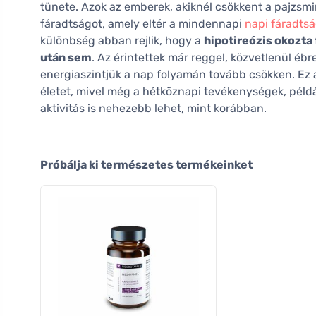
tünete. Azok az emberek, akiknél csökkent a pajzsm
fáradtságot, amely eltér a mindennapi
napi fáradtsá
különbség abban rejlik, hogy a
hipotireózis okozta
után sem
. Az érintettek már reggel, közvetlenül éb
energiaszintjük a nap folyamán tovább csökken. Ez 
életet, mivel még a hétköznapi tevékenységek, példá
aktivitás is nehezebb lehet, mint korábban.
Próbálja ki természetes termékeinket