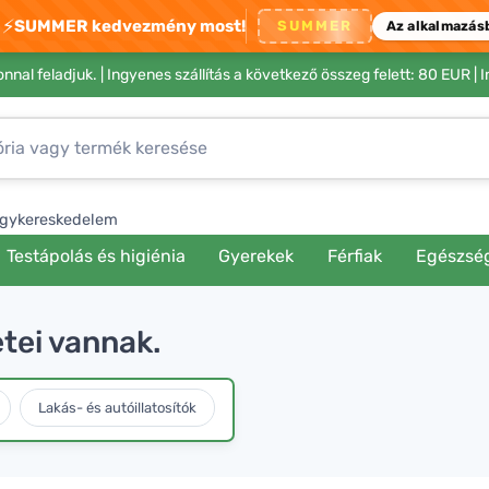
⚡
SUMMER kedvezmény most!
SUMMER
Az alkalmazás
nnal feladjuk. |
Ingyenes szállítás a következő összeg felett: 80 EUR
| 
gykereskedelem
Testápolás és higiénia
Gyerekek
Férfiak
Egészsé
etei vannak.
Lakás- és autóillatosítók