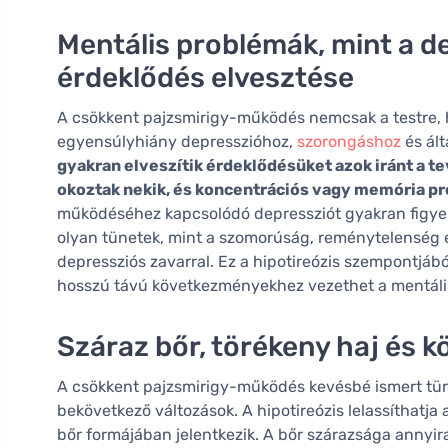
Mentális problémák, mint a d
érdeklődés elvesztése
A csökkent pajzsmirigy-működés nemcsak a testre, 
egyensúlyhiány depresszióhoz,
szorongáshoz
és ált
gyakran elveszítik érdeklődésüket azok iránt a 
okoztak nekik, és koncentrációs vagy memória p
működéséhez kapcsolódó depressziót gyakran figyel
olyan tünetek, mint a szomorúság, reménytelenség 
depressziós zavarral. Ez a hipotireózis szempontjáb
hosszú távú következményekhez vezethet a mentáli
Száraz bőr, törékeny haj és 
A csökkent pajzsmirigy-működés kevésbé ismert tüne
bekövetkező változások. A hipotireózis lelassíthatja
bőr formájában jelentkezik. A bőr szárazsága annyira