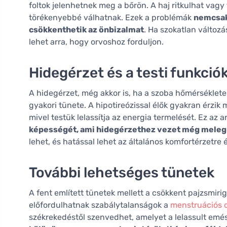
foltok jelenhetnek meg a bőrön. A haj ritkulhat va
törékenyebbé válhatnak. Ezek a problémák
nemcsak 
csökkenthetik az önbizalmat
. Ha szokatlan változ
lehet arra, hogy orvoshoz forduljon.
Hidegérzet és a testi funkciók
A hidegérzet, még akkor is, ha a szoba hőmérséklet
gyakori tünete. A hipotireózissal élők gyakran érzi
mivel testük lelassítja az energia termelését. Ez az
képességét, ami hidegérzethez vezet még meleg
lehet, és hatással lehet az általános komfortérzetre 
További lehetséges tünetek
A fent említett tünetek mellett a csökkent pajzsmiri
előfordulhatnak szabálytalanságok a
menstruációs 
székrekedéstől szenvedhet, amelyet a lelassult emés