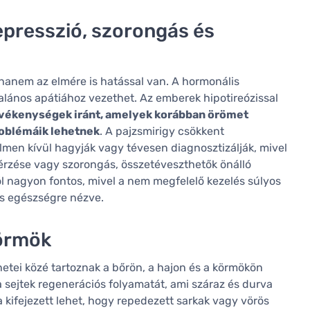
epresszió, szorongás és
hanem az elmére is hatással van. A hormonális
alános apátiához vezethet. Az emberek hipotireózissal
tevékenységek iránt, amelyek korábban örömet
roblémáik lehetnek
. A pajzsmirigy csökkent
men kívül hagyják vagy tévesen diagnosztizálják, mivel
érzése vagy szorongás, összetéveszthetők önálló
ól nagyon fontos, mivel a nem megfelelő kezelés súlyos
s egészségre nézve.
körmök
tei közé tartoznak a bőrön, a hajon és a körmökön
 a sejtek regenerációs folyamatát, ami száraz és durva
 kifejezett lehet, hogy repedezett sarkak vagy vörös