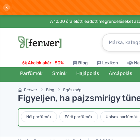
×
A 12:00 óra előtt leadott megrendeléseket azo
Akciók akár -80%
Blog
Lexikon
Na
Parfümök
Smink
Hajápolás
Arcápolás
Ferwer
Blog
Egészség
Figyeljen, ha pajzsmirigy tün
Női parfümök
Férfi parfümök
Unisex parfümök