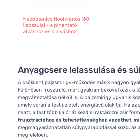
Neobotanics Neohypnos (60
kapszula) - a pihentető
alváshoz és elalváshoz
Anyagcsere lelassulása és s
A csökkent pajzsmirigy-működés másik nagyon gyako
különösen frusztráló, mert gyakran bekövetkezik a
megváltoztatása nélkül is. A pajzsmirigy ugyanis köz
amely során a test az ételt energiává alakítja. Ha a
miatt, a test több kalóriát kezd el raktározni zsír f
frusztrációhoz és tehetetlenséghez vezethet, miv
megmagyarázhatatlan súlygyarapodással küzd, az az
megfelelően.