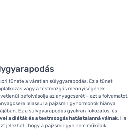
úlygyarapodás
ri tünete a váratlan súlygyarapodás. Ez a tünet
 táplálkozás vagy a testmozgás mennyiségének
vetlenül befolyásolja az anyagcserét – azt a folyamatot,
z anyagcsere lelassul a pajzsmirigyhormonok hiánya
ormájában. Ez a súlygyarapodás gyakran fokozatos, és
el a diéták és a testmozgás hatástalanná válnak
. Ha
t jelezheti, hogy a pajzsmirigye nem működik