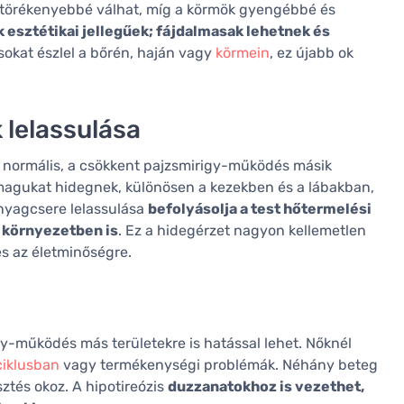
gy törékenyebbé válhat, míg a körmök gyengébbé és
esztétikai jellegűek; fájdalmasak lehetnek és
ásokat észlel a bőrén, haján vagy
körmein
, ez újabb ok
 lelassulása
e normális, a csökkent pajzsmirigy-működés másik
k magukat hidegnek, különösen a kezekben és a lábakban,
 anyagcsere lelassulása
befolyásolja a test hőtermelési
 környezetben is
. Ez a hidegérzet nagyon kellemetlen
és az életminőségre.
gy-működés más területekre is hatással lehet. Nőknél
ciklusban
vagy termékenységi problémák. Néhány beteg
ztés okoz. A hipotireózis
duzzanatokhoz is vezethet,