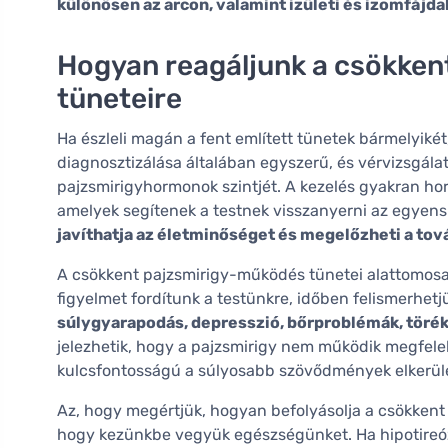
különösen az arcon, valamint ízületi és izomfájd
Hogyan reagáljunk a csökken
tüneteire
Ha észleli magán a fent említett tünetek bármelyikét
diagnosztizálása általában egyszerű, és vérvizsgála
pajzsmirigyhormonok szintjét. A kezelés gyakran ho
amelyek segítenek a testnek visszanyerni az egyen
javíthatja az életminőséget és megelőzheti a to
A csökkent pajzsmirigy-működés tünetei alattomosa
figyelmet fordítunk a testünkre, időben felismerhetj
súlygyarapodás, depresszió, bőrproblémák, törék
jelezhetik, hogy a pajzsmirigy nem működik megfelel
kulcsfontosságú a súlyosabb szövődmények elkerülé
Az, hogy megértjük, hogyan befolyásolja a csökkent
hogy kezünkbe vegyük egészségünket. Ha hipotireóz