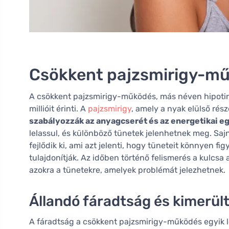
Csökkent pajzsmirigy-m
A csökkent pajzsmirigy-működés, más néven hipotir
millióit érinti. A
pajzsmirigy
, amely a nyak elülső rés
szabályozzák az anyagcserét és az energetikai e
lelassul, és különböző tünetek jelenhetnek meg. Sa
fejlődik ki, ami azt jelenti, hogy tüneteit könnyen 
tulajdonítják. Az időben történő felismerés a kulcsa 
azokra a tünetekre, amelyek problémát jelezhetnek.
Állandó fáradtság és kimerül
A fáradtság a csökkent pajzsmirigy-működés egyik l