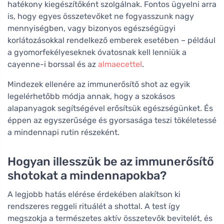
hatékony kiegészítőként szolgálnak. Fontos ügyelni arra
is, hogy egyes összetevőket ne fogyasszunk nagy
mennyiségben, vagy bizonyos egészségügyi
korlátozásokkal rendelkező emberek esetében – például
a gyomorfekélyeseknek óvatosnak kell lenniük a
cayenne-i borssal és az
almaecettel
.
Mindezek ellenére az immunerősítő shot az egyik
legelérhetőbb módja annak, hogy a szokásos
alapanyagok segítségével erősítsük egészségünket. És
éppen az egyszerűsége és gyorsasága teszi tökéletessé
a mindennapi rutin részeként.
Hogyan illesszük be az immunerősítő
shotokat a mindennapokba?
A legjobb hatás elérése érdekében alakítson ki
rendszeres reggeli rituálét a shottal. A test így
megszokja a természetes aktív összetevők bevitelét, és