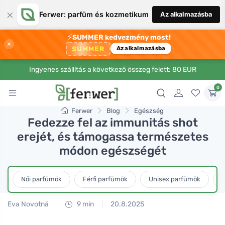
×
Ferwer: parfüm és kozmetikum
Az alkalmazásba
⚡
SUMMER kedvezmény most!
×
SUMMER
Az alkalmazásba
Ingyenes szállítás a következő összeg felett: 80 EUR
0
Ferwer
Blog
Egészség
Fedezze fel az immunitás shot
erejét, és támogassa természetes
módon egészségét
Női parfümök
Férfi parfümök
Unisex parfümök
L
Eva Novotná
9 min
20.8.2025