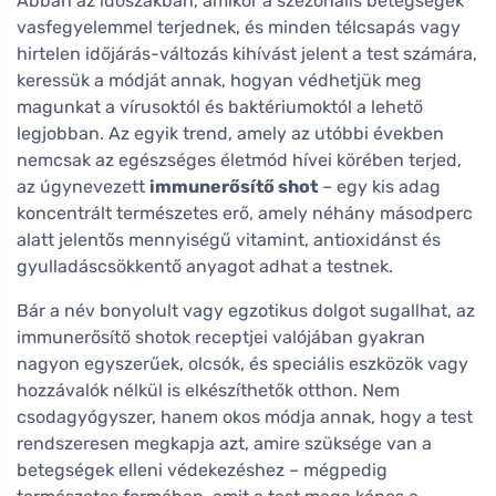
Abban az időszakban, amikor a szezonális betegségek
vasfegyelemmel terjednek, és minden télcsapás vagy
hirtelen időjárás-változás kihívást jelent a test számára,
keressük a módját annak, hogyan védhetjük meg
magunkat a vírusoktól és baktériumoktól a lehető
legjobban. Az egyik trend, amely az utóbbi években
nemcsak az egészséges életmód hívei körében terjed,
az úgynevezett
immunerősítő shot
– egy kis adag
koncentrált természetes erő, amely néhány másodperc
alatt jelentős mennyiségű vitamint, antioxidánst és
gyulladáscsökkentő anyagot adhat a testnek.
Bár a név bonyolult vagy egzotikus dolgot sugallhat, az
immunerősítő shotok receptjei valójában gyakran
nagyon egyszerűek, olcsók, és speciális eszközök vagy
hozzávalók nélkül is elkészíthetők otthon. Nem
csodagyógyszer, hanem okos módja annak, hogy a test
rendszeresen megkapja azt, amire szüksége van a
betegségek elleni védekezéshez – mégpedig