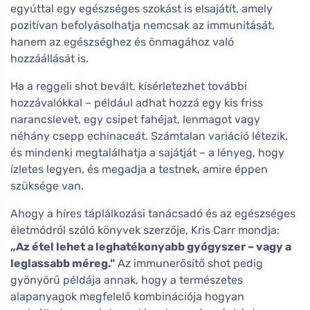
egyúttal egy egészséges szokást is elsajátít, amely
pozitívan befolyásolhatja nemcsak az immunitását,
hanem az egészséghez és önmagához való
hozzáállását is.
Ha a reggeli shot bevált, kísérletezhet további
hozzávalókkal – például adhat hozzá egy kis friss
narancslevet, egy csipet fahéjat, lenmagot vagy
néhány csepp echinaceát. Számtalan variáció létezik,
és mindenki megtalálhatja a sajátját – a lényeg, hogy
ízletes legyen, és megadja a testnek, amire éppen
szüksége van.
Ahogy a híres táplálkozási tanácsadó és az egészséges
életmódról szóló könyvek szerzője, Kris Carr mondja:
„Az étel lehet a leghatékonyabb gyógyszer – vagy a
leglassabb méreg."
Az immunerősítő shot pedig
gyönyörű példája annak, hogy a természetes
alapanyagok megfelelő kombinációja hogyan