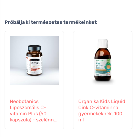
Próbálja ki természetes termékeinket
Neobotanics
Organika Kids Liquid
Liposzomális C-
Cink C-vitaminnal
vitamin Plus (60
gyermekeknek, 100
kapszula) - szelénnel
ml
és cinkkel