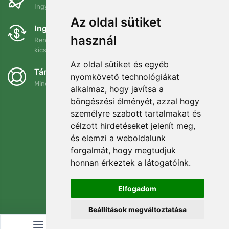
Ingyenes szállítás a következő összeg felett: 80 EUR
Az oldal sütiket
Ingyenes csere és visszaküldés
használ
Rendelését 90 napon belül bármikor visszaküldheti vagy
kicserélheti.
Az oldal sütiket és egyéb
Támogatjuk a Trees.org-ot
nyomkövető technológiákat
Minden megrendelésért ültetünk egy fát! Bővebben
Rólunk
.
alkalmaz, hogy javítsa a
böngészési élményét, azzal hogy
személyre szabott tartalmakat és
célzott hirdetéseket jelenít meg,
és elemzi a weboldalunk
forgalmát, hogy megtudjuk
honnan érkeztek a látogatóink.
Elfogadom
Beállítások megváltoztatása
© Topshelf s.r.o. Minden jog fenntartva.