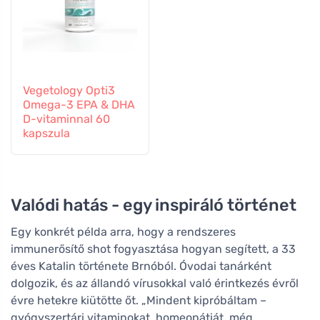
Vegetology Opti3
Omega-3 EPA & DHA
D-vitaminnal 60
kapszula
Valódi hatás - egy inspiráló történet
Egy konkrét példa arra, hogy a rendszeres
immunerősítő shot fogyasztása hogyan segített, a 33
éves Katalin története Brnóból. Óvodai tanárként
dolgozik, és az állandó vírusokkal való érintkezés évről
évre hetekre kiütötte őt. „Mindent kipróbáltam –
gyógyszertári vitaminokat, homeopátiát, még