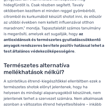
hidegfürdőt is. Csak részben segített. Tavaly
októberben kezdtem el minden reggel gyömbérből,
citromból és kurkumából készült shotot inni, és először
az utóbbi években nem kellett influenzával otthon
maradnom," mondja. Tapasztalatát számos tanulmány
is megerősíti, amelyek azt sugallják, hogy
az
antioxidánsok és természetes gyulladáscsökkentő
anyagok rendszeres bevitele pozitív hatással lehet a
test általános védekezőképességére
.
Természetes alternatíva
mellékhatások nélkül?
A szintetikus étrend-kiegészítőkkel ellentétben ezek a
természetes shotok előnyt jelentenek, hogy ha
helyesen és minőségi alapanyagokból készülnek, nem
jelentenek terhet a szervezet számára. Nem alkalmasak
azonban a változatos étrend helyettesítésére – inkább