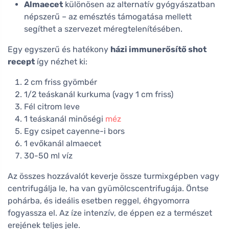
Almaecet
különösen az alternatív gyógyászatban
népszerű – az emésztés támogatása mellett
segíthet a szervezet méregtelenítésében.
Egy egyszerű és hatékony
házi immunerősítő shot
recept
így nézhet ki:
2 cm friss gyömbér
1/2 teáskanál kurkuma (vagy 1 cm friss)
Fél citrom leve
1 teáskanál minőségi
méz
Egy csipet cayenne-i bors
1 evőkanál almaecet
30-50 ml víz
Az összes hozzávalót keverje össze turmixgépben vagy
centrifugálja le, ha van gyümölcscentrifugája. Öntse
pohárba, és ideális esetben reggel, éhgyomorra
fogyassza el. Az íze intenzív, de éppen ez a természet
erejének teljes jele.