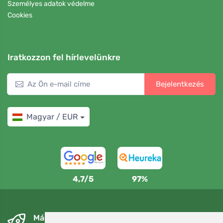
Személyes adatok védelme
Cookies
Iratkozzon fel hírlevelünkre
Bejelentkezés
Magyar / EUR
4,7/5
97%
Másnapra és ingyenesen