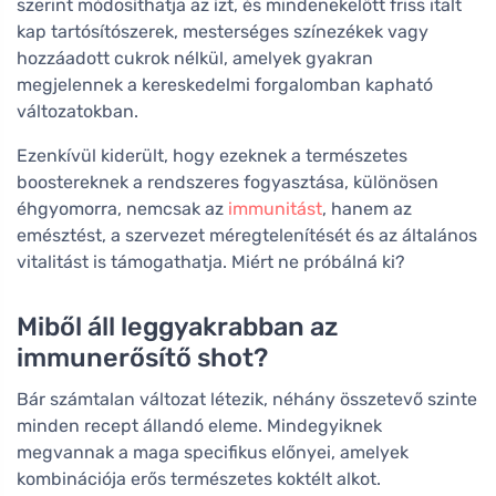
szerint módosíthatja az ízt, és mindenekelőtt friss italt
kap tartósítószerek, mesterséges színezékek vagy
hozzáadott cukrok nélkül, amelyek gyakran
megjelennek a kereskedelmi forgalomban kapható
változatokban.
Ezenkívül kiderült, hogy ezeknek a természetes
boostereknek a rendszeres fogyasztása, különösen
éhgyomorra, nemcsak az
immunitást
, hanem az
emésztést, a szervezet méregtelenítését és az általános
vitalitást is támogathatja. Miért ne próbálná ki?
Miből áll leggyakrabban az
immunerősítő shot?
Bár számtalan változat létezik, néhány összetevő szinte
minden recept állandó eleme. Mindegyiknek
megvannak a maga specifikus előnyei, amelyek
kombinációja erős természetes koktélt alkot.