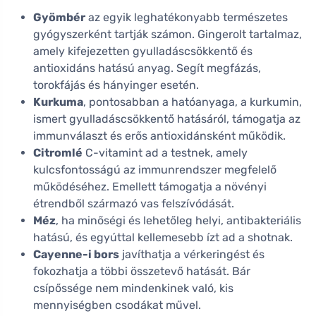
Gyömbér
az egyik leghatékonyabb természetes
gyógyszerként tartják számon. Gingerolt tartalmaz,
amely kifejezetten gyulladáscsökkentő és
antioxidáns hatású anyag. Segít megfázás,
torokfájás és hányinger esetén.
Kurkuma
, pontosabban a hatóanyaga, a kurkumin,
ismert gyulladáscsökkentő hatásáról, támogatja az
immunválaszt és erős antioxidánsként működik.
Citromlé
C-vitamint ad a testnek, amely
kulcsfontosságú az immunrendszer megfelelő
működéséhez. Emellett támogatja a növényi
étrendből származó vas felszívódását.
Méz
, ha minőségi és lehetőleg helyi, antibakteriális
hatású, és egyúttal kellemesebb ízt ad a shotnak.
Cayenne-i bors
javíthatja a vérkeringést és
fokozhatja a többi összetevő hatását. Bár
csípőssége nem mindenkinek való, kis
mennyiségben csodákat művel.