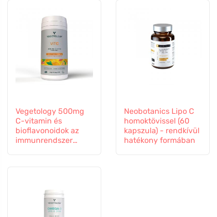
Vegetology 500mg
Neobotanics Lipo C
C-vitamin és
homoktövissel (60
bioflavonoidok az
kapszula) - rendkívül
immunrendszer
hatékony formában
támogatására, 60
kapszula