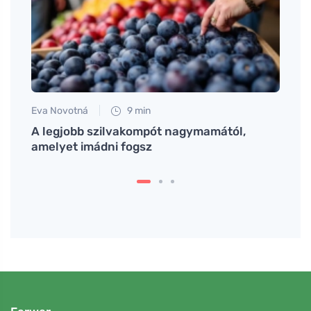
Eva Novotná
9 min
Eva No
A legjobb szilvakompót nagymamától,
Belső
amelyet imádni fogsz
veze