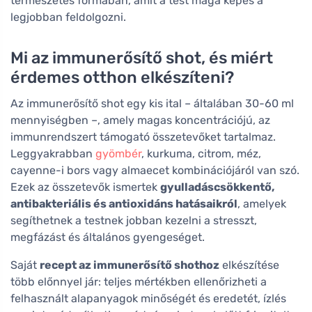
természetes formában, amit a test maga képes a
legjobban feldolgozni.
Mi az immunerősítő shot, és miért
érdemes otthon elkészíteni?
Az immunerősítő shot egy kis ital – általában 30-60 ml
mennyiségben –, amely magas koncentrációjú, az
immunrendszert támogató összetevőket tartalmaz.
Leggyakrabban
gyömbér
, kurkuma, citrom, méz,
cayenne-i bors vagy almaecet kombinációjáról van szó.
Ezek az összetevők ismertek
gyulladáscsökkentő,
antibakteriális és antioxidáns hatásaikról
, amelyek
segíthetnek a testnek jobban kezelni a stresszt,
megfázást és általános gyengeséget.
Saját
recept az immunerősítő shothoz
elkészítése
több előnnyel jár: teljes mértékben ellenőrizheti a
felhasznált alapanyagok minőségét és eredetét, ízlés