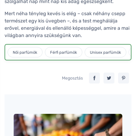
szolgálhat nap mint nap kis adag egészségként.
Mert néha tényleg kevés is elég – csak néhány csepp
természet egy kis üvegben –, és a test meghálálja
erővel, energiával és ellenálló képességgel, amire a mai
világban annyira szükségünk van.
Női parfümök
Férfi parfümök
Unisex parfümök
L
Megosztás