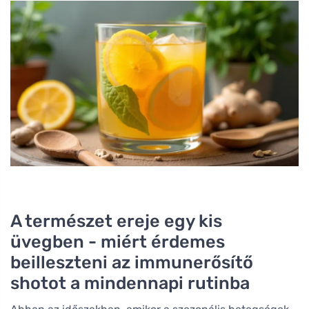
A természet ereje egy kis
üvegben - miért érdemes
beilleszteni az immunerősítő
shotot a mindennapi rutinba