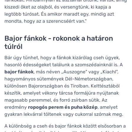
kiszedi őket az olajból, és versengtünk, ki kapja a
legtöbb túrósat. És amikor maradt egy, mindig azt
mondta, hogy az a szerencséért van."
Bajor fánkok - rokonok a határon
túlról
Bár úgy tűnhet, hogy a fánkok kizárólag cseh ügyek,
hasonló édességeket találunk a szomszédainknál is. A
bajor fánkok
, más néven „Auszogne" vagy „Kiachl",
hagyományos sütemények Dél-Németországban,
különösen Bajorországban és Tirolban. Kelttésztából
készítik, amelyet vékony tárcsa formájúra nyújtanak
magasabb peremmel, és forró zsírban sütik. Az
eredmény
ropogós perem és puha közép
, amelyet
gyakran lekvárral töltenek vagy cukorral szórnak meg.
A különbség a cseh és bajor fánkok között elsősorban a