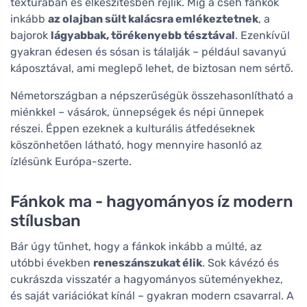
textúrában és elkészítésben rejlik. Míg a cseh fánkok
inkább
az olajban sült kalácsra emlékeztetnek
, a
bajorok
lágyabbak, törékenyebb tésztával
. Ezenkívül
gyakran édesen és sósan is tálalják – például savanyú
káposztával, ami meglepő lehet, de biztosan nem sértő.
Németországban a népszerűségük összehasonlítható a
miénkkel – vásárok, ünnepségek és népi ünnepek
részei. Éppen ezeknek a kulturális átfedéseknek
köszönhetően látható, hogy mennyire hasonló az
ízlésünk Európa-szerte.
Fánkok ma - hagyományos íz modern
stílusban
Bár úgy tűnhet, hogy a fánkok inkább a múlté, az
utóbbi években
reneszánszukat élik
. Sok kávézó és
cukrászda visszatér a hagyományos süteményekhez,
és saját variációkat kínál – gyakran modern csavarral. A