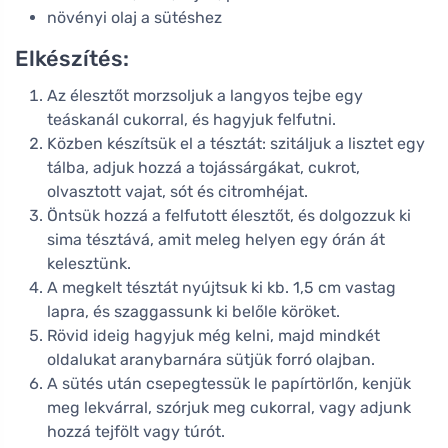
növényi olaj a sütéshez
Elkészítés:
Az élesztőt morzsoljuk a langyos tejbe egy
teáskanál cukorral, és hagyjuk felfutni.
Közben készítsük el a tésztát: szitáljuk a lisztet egy
tálba, adjuk hozzá a tojássárgákat, cukrot,
olvasztott vajat, sót és citromhéjat.
Öntsük hozzá a felfutott élesztőt, és dolgozzuk ki
sima tésztává, amit meleg helyen egy órán át
kelesztünk.
A megkelt tésztát nyújtsuk ki kb. 1,5 cm vastag
lapra, és szaggassunk ki belőle köröket.
Rövid ideig hagyjuk még kelni, majd mindkét
oldalukat aranybarnára sütjük forró olajban.
A sütés után csepegtessük le papírtörlőn, kenjük
meg lekvárral, szórjuk meg cukorral, vagy adjunk
hozzá tejfölt vagy túrót.