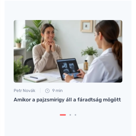
Petr Novák
9 min
Martin
ítő
Amikor a pajzsmirigy áll a fáradtság mögött
Fedez
étel