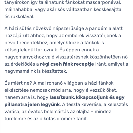
tányérokon így találhatunk fánkokat mascarponéval,
málnahabbal vagy akár sós változatban kecskesajttal
és rukkolával.
A házi sütés növekvő népszerűsége a pandémia alatt
hozzájárult ahhoz, hogy az emberek visszatérjenek a
bevált receptekhez, amelyek közé a fánkok is
kétségtelenül tartoznak. És éppen ennek a
hagyományokhoz való visszatérésnek köszönhetően nő
az érdeklődés a
régi cseh fánk receptje
iránt, amilyet a
nagymamáink is készítettek.
És miért ne? A mai rohanó világban a házi fánkok
elkészítése nemcsak mód arra, hogy élvezzük őket,
hanem arra is, hogy
lassítsunk, kikapcsoljunk és egy
pillanatra jelen legyünk
. A tészta keverése, a kelesztés
várása, az óvatos belemártás az olajba – mindez
türelemre és az alkotás örömére tanít.