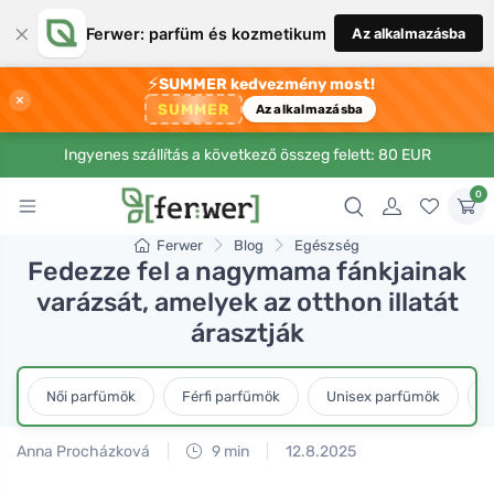
×
Ferwer: parfüm és kozmetikum
Az alkalmazásba
⚡
SUMMER kedvezmény most!
×
SUMMER
Az alkalmazásba
Ingyenes szállítás a következő összeg felett: 80 EUR
0
Ferwer
Blog
Egészség
Fedezze fel a nagymama fánkjainak
varázsát, amelyek az otthon illatát
árasztják
Női parfümök
Férfi parfümök
Unisex parfümök
L
Anna Procházková
9 min
12.8.2025