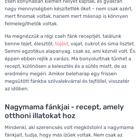
cseh konyhában kiemelt helyet kaptak, és gyakran
nagy mennyiségben készítették őket – nem csak azért,
mert finomak voltak, hanem mert másnap is könnyen
felmelegíthetők voltak.
Ha megnézzük a régi cseh fánk receptjét, találunk
benne tejet, élesztőt,
tojást
, vajat, cukrot és sima lisztet.
Semmi egzotikus alapanyag, csak az, ami kéznél volt. És
éppen ebben rejlik a varázs. Ma bonyolultnak tűnhet a
recept, különösen a kelesztés és a sütés miatt, de az
eredmény megéri. Amikor beleharap egy frissen
megsütött fánkba szilvalekvárral és tejföllel, visszatér
az időben.
Nagymama fánkjai - recept, amely
otthoni illatokat hoz
Mindenki, aki szerencsés volt megkóstolni a nagymama
fánkjait, tudja, hogy más ízűek voltak. Nem csak az