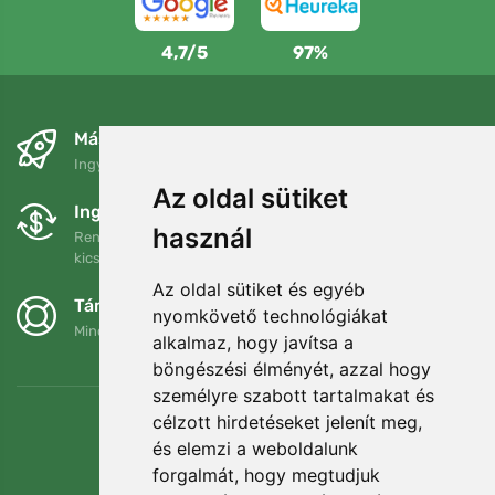
4,7/5
97%
Másnapra és ingyenesen
Ingyenes szállítás a következő összeg felett: 80 EUR
Az oldal sütiket
Ingyenes csere és visszaküldés
használ
Rendelését 90 napon belül bármikor visszaküldheti vagy
kicserélheti.
Az oldal sütiket és egyéb
Támogatjuk a Trees.org-ot
nyomkövető technológiákat
Minden megrendelésért ültetünk egy fát! Bővebben
Rólunk
.
alkalmaz, hogy javítsa a
böngészési élményét, azzal hogy
személyre szabott tartalmakat és
célzott hirdetéseket jelenít meg,
és elemzi a weboldalunk
forgalmát, hogy megtudjuk