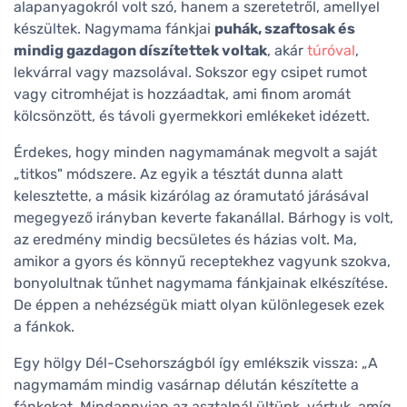
alapanyagokról volt szó, hanem a szeretetről, amellyel
készültek. Nagymama fánkjai
puhák, szaftosak és
mindig gazdagon díszítettek voltak
, akár
túróval
,
lekvárral vagy mazsolával. Sokszor egy csipet rumot
vagy citromhéjat is hozzáadtak, ami finom aromát
kölcsönzött, és távoli gyermekkori emlékeket idézett.
Érdekes, hogy minden nagymamának megvolt a saját
„titkos" módszere. Az egyik a tésztát dunna alatt
kelesztette, a másik kizárólag az óramutató járásával
megegyező irányban keverte fakanállal. Bárhogy is volt,
az eredmény mindig becsületes és házias volt. Ma,
amikor a gyors és könnyű receptekhez vagyunk szokva,
bonyolultnak tűnhet nagymama fánkjainak elkészítése.
De éppen a nehézségük miatt olyan különlegesek ezek
a fánkok.
Egy hölgy Dél-Csehországból így emlékszik vissza: „A
nagymamám mindig vasárnap délután készítette a
fánkokat. Mindannyian az asztalnál ültünk, vártuk, amíg