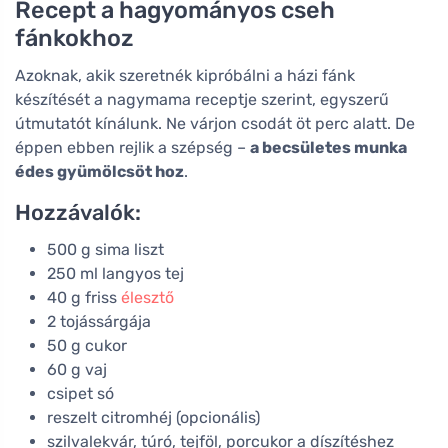
Recept a hagyományos cseh
fánkokhoz
Azoknak, akik szeretnék kipróbálni a házi fánk
készítését a nagymama receptje szerint, egyszerű
útmutatót kínálunk. Ne várjon csodát öt perc alatt. De
éppen ebben rejlik a szépség –
a becsületes munka
édes gyümölcsöt hoz
.
Hozzávalók:
500 g sima liszt
250 ml langyos tej
40 g friss
élesztő
2 tojássárgája
50 g cukor
60 g vaj
csipet só
reszelt citromhéj (opcionális)
szilvalekvár, túró, tejföl, porcukor a díszítéshez