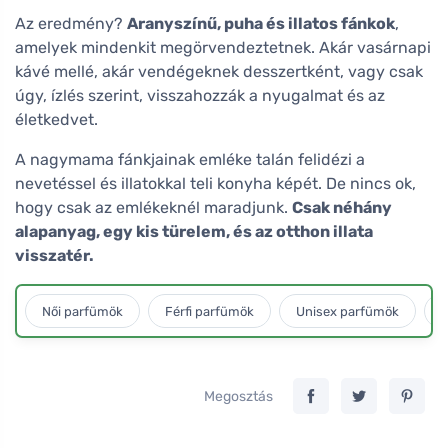
Az eredmény?
Aranyszínű, puha és illatos fánkok
,
amelyek mindenkit megörvendeztetnek. Akár vasárnapi
kávé mellé, akár vendégeknek desszertként, vagy csak
úgy, ízlés szerint, visszahozzák a nyugalmat és az
életkedvet.
A nagymama fánkjainak emléke talán felidézi a
nevetéssel és illatokkal teli konyha képét. De nincs ok,
hogy csak az emlékeknél maradjunk.
Csak néhány
alapanyag, egy kis türelem, és az otthon illata
visszatér.
Női parfümök
Férfi parfümök
Unisex parfümök
L
Megosztás