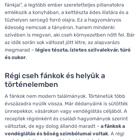
fánkjai”, a legtöbb ember szeretetteljes pillanatokra
emlékszik a konyhában, a kelttészta édes illatára és a
tűzhelyen sercegő forró olajra. Ez a hagyományos
édesség nemcsak a tányéron, hanem mindenki
szívében is megvan, aki cseh környezetben nőtt fel. Bár
az idők során sok változat jött létre, az alapvarázs
megmarad –
légies tészta, ízletes szilvalekvár, túró
és cukor
.
Régi cseh fánkok és helyük a
történelemben
A fánkok nem modern találmányok. Történetük több
évszázadra nyúlik vissza. Már dédanyáink is sütötték
ünnepekkor, vásárokon vagy vendéglátás céljából. A
receptek régiónként és családi hagyományok szerint
változtak, de egy dolog állandó maradt –
a fánkok a
vendéglátás és bőség szimbólumai voltak
. A régi