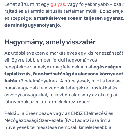
Lehet sűrű, mint egy
gulyás
, vagy folyékonyabb – csak
rajtad és a kamrád aktuális tartalmán múlik. Ez az ereje
és szépsége:
a markásleves sosem teljesen ugyanaz,
de mindig ugyanolyan jó
.
Hagyomány, amely visszatér
Az utóbbi években a markásleves egy kis reneszánszát
éli. Egyre több ember fordul hagyományos
receptekhez, amelyek megfelelnek a mai
egészséges
táplálkozás, fenntarthatóság és alacsony környezeti
hatás
követelményeinek. A hüvelyesek, mint a lencse,
borsó vagy bab tele vannak fehérjékkel, rostokkal és
ásványi anyagokkal, miközben alacsony az ökológiai
lábnyomuk az állati termékekhez képest.
Például a Greenpeace vagy az ENSZ Élelmezési és
Mezőgazdasági Szervezete (FAO) adatai szerint a
hüvelyesek termesztése nemcsak kíméletesebb a