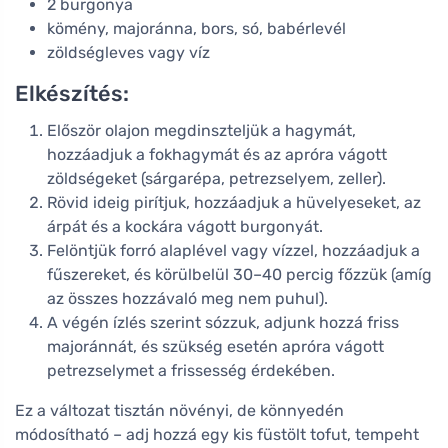
2 burgonya
kömény, majoránna, bors, só, babérlevél
zöldségleves vagy víz
Elkészítés:
Először olajon megdinszteljük a hagymát,
hozzáadjuk a fokhagymát és az apróra vágott
zöldségeket (sárgarépa, petrezselyem, zeller).
Rövid ideig pirítjuk, hozzáadjuk a hüvelyeseket, az
árpát és a kockára vágott burgonyát.
Felöntjük forró alaplével vagy vízzel, hozzáadjuk a
fűszereket, és körülbelül 30–40 percig főzzük (amíg
az összes hozzávaló meg nem puhul).
A végén ízlés szerint sózzuk, adjunk hozzá friss
majoránnát, és szükség esetén apróra vágott
petrezselymet a frissesség érdekében.
Ez a változat tisztán növényi, de könnyedén
módosítható – adj hozzá egy kis füstölt tofut, tempeht