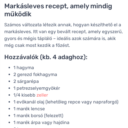
Markásleves recept, amely mindig
működik
Számos változata létezik annak, hogyan készíthető el a
markásleves. Itt van egy bevált recept, amely egyszerű,
gyors és mégis tápláló – ideális azok számára is, akik
még csak most kezdik a főzést.
Hozzávalók (kb. 4 adaghoz):
1 hagyma
2 gerezd fokhagyma
2 sárgarépa
1 petrezselyemgyökér
1/4 kisebb
zeller
1 evőkanál olaj (lehetőleg repce vagy napraforgó)
1 marék lencse
1 marék borsó (felezett)
1 marék árpa vagy hajdina