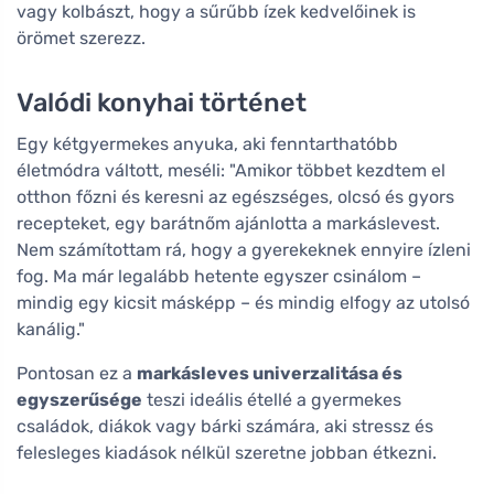
vagy kolbászt, hogy a sűrűbb ízek kedvelőinek is
örömet szerezz.
Valódi konyhai történet
Egy kétgyermekes anyuka, aki fenntarthatóbb
életmódra váltott, meséli: "Amikor többet kezdtem el
otthon főzni és keresni az egészséges, olcsó és gyors
recepteket, egy barátnőm ajánlotta a markáslevest.
Nem számítottam rá, hogy a gyerekeknek ennyire ízleni
fog. Ma már legalább hetente egyszer csinálom –
mindig egy kicsit másképp – és mindig elfogy az utolsó
kanálig."
Pontosan ez a
markásleves univerzalitása és
egyszerűsége
teszi ideális étellé a gyermekes
családok, diákok vagy bárki számára, aki stressz és
felesleges kiadások nélkül szeretne jobban étkezni.