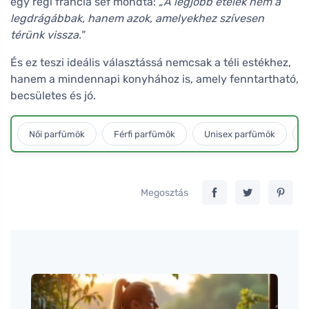
egy régi francia séf mondta:
„A legjobb ételek nem a
legdrágábbak, hanem azok, amelyekhez szívesen
térünk vissza."
És ez teszi ideális választássá nemcsak a téli estékhez,
hanem a mindennapi konyhához is, amely fenntartható,
becsületes és jó.
Női parfümök
Férfi parfümök
Unisex parfümök
L
Megosztás