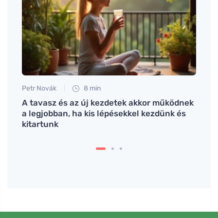
Petr Novák
8 min
Jan S
A tavasz és az új kezdetek akkor működnek
Hogya
a legjobban, ha kis lépésekkel kezdünk és
vizel
kitartunk
szöv