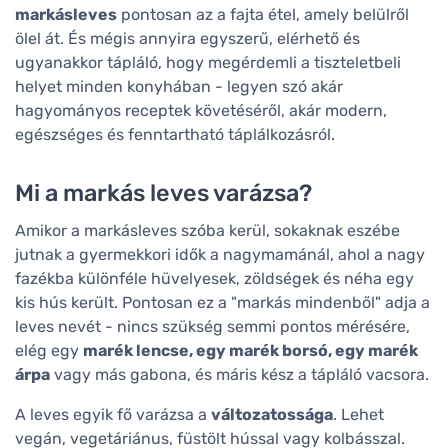
markásleves
pontosan az a fajta étel, amely belülről
ölel át. És mégis annyira egyszerű, elérhető és
ugyanakkor tápláló, hogy megérdemli a tiszteletbeli
helyet minden konyhában - legyen szó akár
hagyományos receptek követéséről, akár modern,
egészséges és fenntartható táplálkozásról.
Mi a markás leves varázsa?
Amikor a markásleves szóba kerül, sokaknak eszébe
jutnak a gyermekkori idők a nagymamánál, ahol a nagy
fazékba különféle hüvelyesek, zöldségek és néha egy
kis hús került. Pontosan ez a "markás mindenből" adja a
leves nevét - nincs szükség semmi pontos mérésére,
elég egy
marék lencse, egy marék borsó, egy marék
árpa
vagy más gabona, és máris kész a tápláló vacsora.
A leves egyik fő varázsa a
változatossága
. Lehet
vegán, vegetáriánus, füstölt hússal vagy kolbásszal.