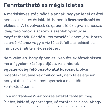
Fenntartható és mégis ízletes
A markásleves szép példája annak, hogyan lehet az étel
nemcsak ízletes és laktató, hanem
környezetbarát és
etikus
is. A hüvelyesek és gabonafélék ugyanis hosszú
ideig tárolhatók, alacsony a szénlábnyomuk és
megfizethetők. Ráadásul termesztésük nem járul hozzá
az erdőirtáshoz vagy a víz túlzott felhasználásához,
mint sok állati termék esetében.
Nem véletlen, hogy éppen az ilyen ételek térnek vissza
ma a figyelem középpontjába. Az emberek
egyszerűség felé vezető utat keresnek
, olyan
receptekhez, amelyek működnek, nem feleslegesen
bonyolultak, és értelmet nyernek a mai idők
kontextusában is.
És a markásleves? Az összes értéket testesíti meg –
ízletes, laktató, egészséges, változatos és olcsó. Ahogy