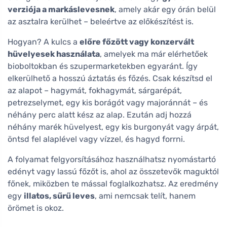
verziója a markáslevesnek
, amely akár egy órán belül
az asztalra kerülhet – beleértve az előkészítést is.
Hogyan? A kulcs a
előre főzött vagy konzervált
hüvelyesek használata
, amelyek ma már elérhetőek
bioboltokban és szupermarketekben egyaránt. Így
elkerülhető a hosszú áztatás és főzés. Csak készítsd el
az alapot – hagymát, fokhagymát, sárgarépát,
petrezselymet, egy kis borágót vagy majoránnát – és
néhány perc alatt kész az alap. Ezután adj hozzá
néhány marék hüvelyest, egy kis burgonyát vagy árpát,
öntsd fel alaplével vagy vízzel, és hagyd forrni.
A folyamat felgyorsításához használhatsz nyomástartó
edényt vagy lassú főzőt is, ahol az összetevők maguktól
főnek, miközben te mással foglalkozhatsz. Az eredmény
egy
illatos, sűrű leves
, ami nemcsak telít, hanem
örömet is okoz.