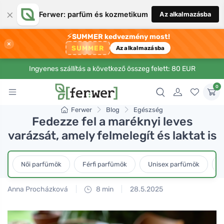
×
Ferwer: parfüm és kozmetikum
Az alkalmazásba
⚡
SUMMER kedvezmény most!
×
SUMMER
Az alkalmazásba
Ingyenes szállítás a következő összeg felett: 80 EUR
0
Ferwer
Blog
Egészség
Fedezze fel a maréknyi leves
varázsát, amely felmelegít és laktat is
Női parfümök
Férfi parfümök
Unisex parfümök
L
Anna Procházková
8 min
28.5.2025