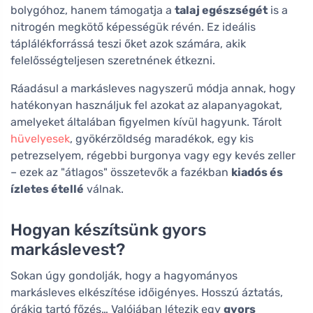
bolygóhoz, hanem támogatja a
talaj egészségét
is a
nitrogén megkötő képességük révén. Ez ideális
táplálékforrássá teszi őket azok számára, akik
felelősségteljesen szeretnének étkezni.
Ráadásul a markásleves nagyszerű módja annak, hogy
hatékonyan használjuk fel azokat az alapanyagokat,
amelyeket általában figyelmen kívül hagyunk. Tárolt
hüvelyesek
, gyökérzöldség maradékok, egy kis
petrezselyem, régebbi burgonya vagy egy kevés zeller
– ezek az "átlagos" összetevők a fazékban
kiadós és
ízletes étellé
válnak.
Hogyan készítsünk gyors
markáslevest?
Sokan úgy gondolják, hogy a hagyományos
markásleves elkészítése időigényes. Hosszú áztatás,
órákig tartó főzés… Valójában létezik egy
gyors