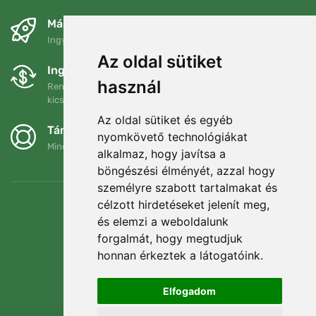
Másnapra és ingyenesen
Ingyenes szállítás a következő összeg felett: 80 EUR
Az oldal sütiket
Ingyenes csere és visszaküldés
használ
Rendelését 90 napon belül bármikor visszaküldheti vagy
kicserélheti.
Az oldal sütiket és egyéb
Támogatjuk a Trees.org-ot
nyomkövető technológiákat
Minden megrendelésért ültetünk egy fát! Bővebben
Rólunk
.
alkalmaz, hogy javítsa a
böngészési élményét, azzal hogy
személyre szabott tartalmakat és
célzott hirdetéseket jelenít meg,
és elemzi a weboldalunk
forgalmát, hogy megtudjuk
honnan érkeztek a látogatóink.
Elfogadom