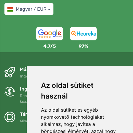
Magyar / EUR
4,7/5
97%
Másnapra és ingyenesen
Ingyenes szállítás a következő összeg felett: 80 EUR
Az oldal sütiket
Ingyenes csere és visszaküldés
használ
Rendelését 90 napon belül bármikor visszaküldheti vagy
kicserélheti.
Az oldal sütiket és egyéb
Támogatjuk a Trees.org-ot
nyomkövető technológiákat
Minden megrendelésért ültetünk egy fát! Bővebben
Rólunk
.
alkalmaz, hogy javítsa a
böngészési élményét, azzal hogy