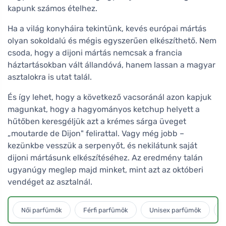
kapunk számos ételhez.
Ha a világ konyháira tekintünk, kevés európai mártás
olyan sokoldalú és mégis egyszerűen elkészíthető. Nem
csoda, hogy a dijoni mártás nemcsak a francia
háztartásokban vált állandóvá, hanem lassan a magyar
asztalokra is utat talál.
És így lehet, hogy a következő vacsoránál azon kapjuk
magunkat, hogy a hagyományos ketchup helyett a
hűtőben keresgéljük azt a krémes sárga üveget
„moutarde de Dijon" felirattal. Vagy még jobb –
kezünkbe vesszük a serpenyőt, és nekilátunk saját
dijoni mártásunk elkészítéséhez. Az eredmény talán
ugyanúgy meglep majd minket, mint azt az októberi
vendéget az asztalnál.
Női parfümök
Férfi parfümök
Unisex parfümök
L