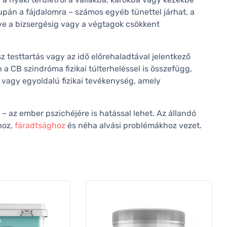
upán a fájdalomra – számos egyéb tünettel járhat, a
ve a bizsergésig vagy a végtagok csökkent
z testtartás vagy az idő előrehaladtával jelentkező
a CB szindróma fizikai túlterheléssel is összefügg,
 vagy egyoldalú fizikai tevékenység, amely
– az ember pszichéjére is hatással lehet. Az állandó
hoz,
fáradtsághoz
és néha alvási problémákhoz vezet.