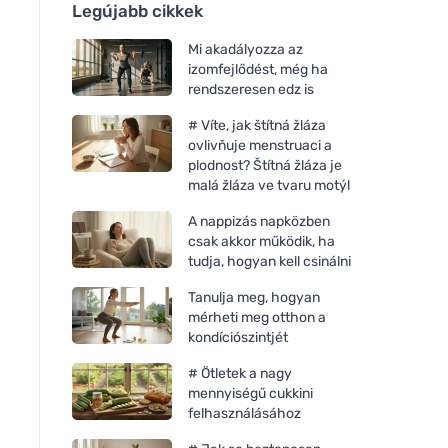
Legújabb cikkek
Mi akadályozza az
izomfejlődést, még ha
rendszeresen edz is
# Víte, jak štítná žláza
ovlivňuje menstruaci a
plodnost? Štítná žláza je
malá žláza ve tvaru motýl
A nappizás napközben
csak akkor működik, ha
tudja, hogyan kell csinálni
Tanulja meg, hogyan
mérheti meg otthon a
kondíciószintjét
# Ötletek a nagy
mennyiségű cukkini
felhasználásához