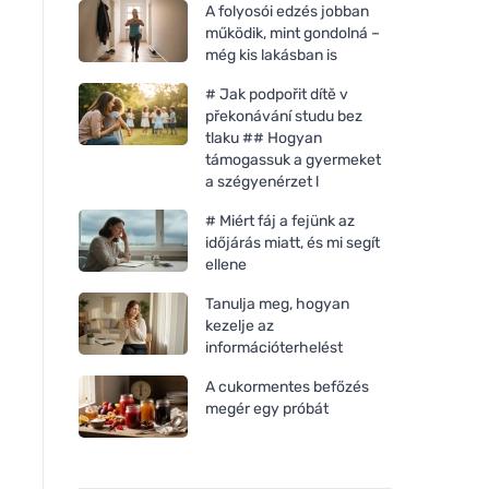
A folyosói edzés jobban
működik, mint gondolná –
még kis lakásban is
# Jak podpořit dítě v
překonávání studu bez
tlaku ## Hogyan
támogassuk a gyermeket
a szégyenérzet l
# Miért fáj a fejünk az
időjárás miatt, és mi segít
ellene
Tanulja meg, hogyan
kezelje az
információterhelést
A cukormentes befőzés
megér egy próbát