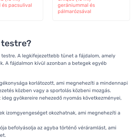
 és pacsulival
gerániummal és
pálmarózsával
 testre?
testre. A legkifejezettebb tünet a fájdalom, amely
zik. A fájdalmon kívül azonban a betegek egyéb
zgékonysága korlátozott, ami megnehezíti a mindennapi
vezetés közben vagy a sportolás közbeni mozgás.
z ideg gyökereire nehezedő nyomás következményei,
ek izomgyengeséget okozhatnak, ami megnehezíti a
ója befolyásolja az agyba történő véráramlást, ami
et.