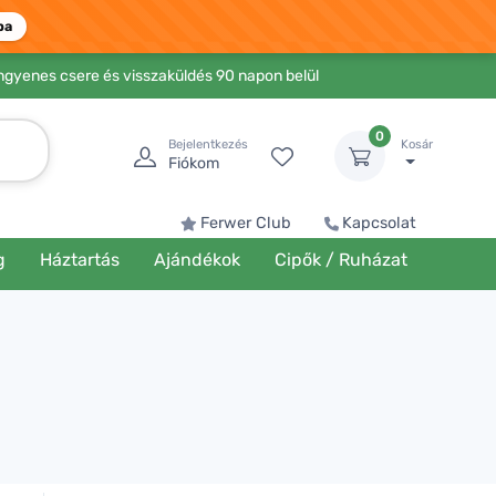
ba
Ingyenes csere és visszaküldés 90 napon belül
0
Bejelentkezés
Kosár
Fiókom
Ferwer Club
Kapcsolat
g
Háztartás
Ajándékok
Cipők / Ruházat