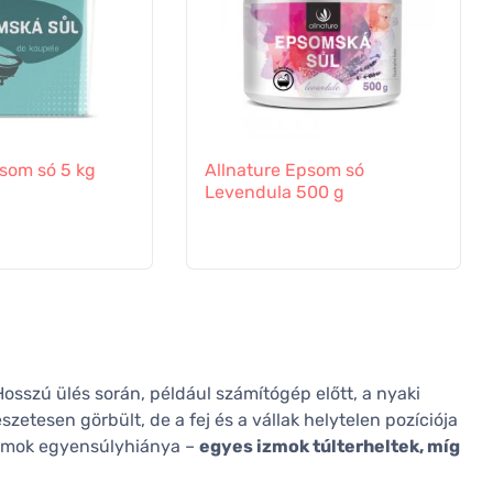
psom só 5 kg
Allnature Epsom só
Levendula 500 g
Hosszú ülés során, például számítógép előtt, a nyaki
szetesen görbült, de a fej és a vállak helytelen pozíciója
izmok egyensúlyhiánya –
egyes izmok túlterheltek, míg