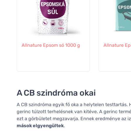
Allnature Epsom só 1000 g
Allnature E
A CB szindróma okai
A CB szindróma egyik fő oka a helytelen testtartás. 
gerinc túlzott terhelésnek van kitéve. A gerinc termé
ezt a görbületet megzavarja. Ennek eredménye az 
mások elgyengültek
.