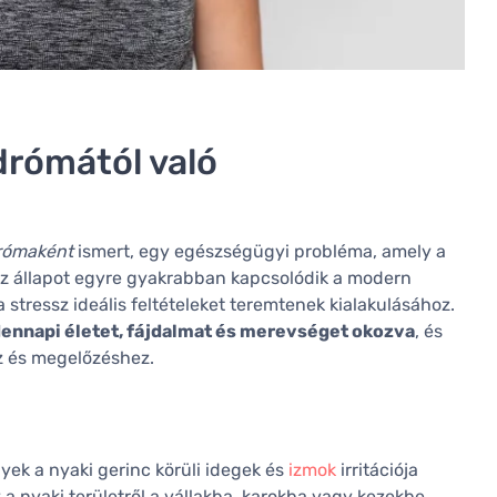
ndrómától való
drómaként
ismert, egy egészségügyi probléma, amely a
z az állapot egyre gyakrabban kapcsolódik a modern
 stressz ideális feltételeket teremtenek kialakulásához.
dennapi életet, fájdalmat és merevséget okozva
, és
z és megelőzéshez.
ek a nyaki gerinc körüli idegek és
izmok
irritációja
y a nyaki területről a vállakba, karokba vagy kezekbe