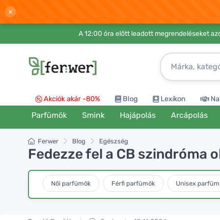
×
A 12:00 óra előtt leadott megrendeléseket azo
Akciók akár -80%
Blog
Lexikon
Na
Parfümök
Smink
Hajápolás
Arcápolás
Ferwer
Blog
Egészség
Fedezze fel a CB szindróma o
Női parfümök
Férfi parfümök
Unisex parfüm