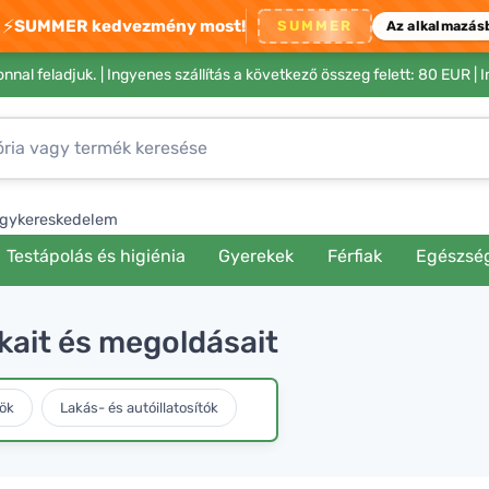
⚡
SUMMER kedvezmény most!
SUMMER
Az alkalmazás
nnal feladjuk. |
Ingyenes szállítás a következő összeg felett: 80 EUR
| 
gykereskedelem
Testápolás és higiénia
Gyerekek
Férfiak
Egészsé
kait és megoldásait
ök
Lakás- és autóillatosítók