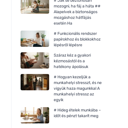
# Jak se beztonosan
mozogni, ha fáj a háta ##
Alapelvek a biztonságos
mozgáshoz hátfájás
esetén Ha
# Funkcionális rendszer
papírokhoz és blokkokhoz
lépésről lépésre
Száraz kéz a gyakori
kézmosástól és a
hatékony ápolásuk
# Hogyan kezeljük a
munkahelyi stresszt, és ne
vigyük haza magunkkal A
munkahelyi stressz az
egyik
# Hideg ételek munkába –
időt és pénzt takarít meg