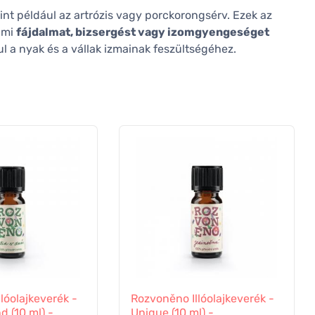
int például az artrózis vagy porckorongsérv. Ezek az
ami
fájdalmat, bizsergést vagy izomgyengeséget
l a nyak és a vállak izmainak feszültségéhez.
lóolajkeverék -
Rozvoněno Illóolajkeverék -
d (10 ml) -
Unique (10 ml) -