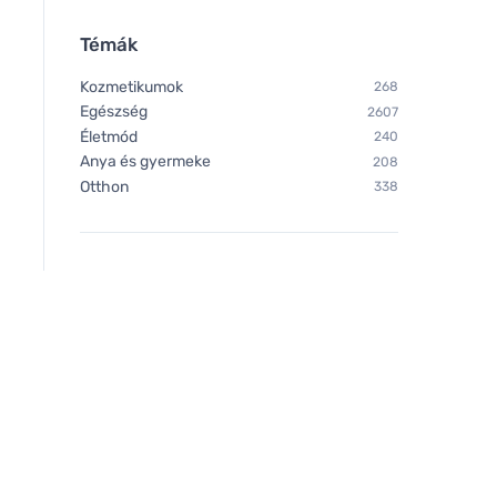
Témák
Kozmetikumok
268
Egészség
2607
Életmód
240
Anya és gyermeke
208
Ecodis Anaé by Epsom só
Ecodis Anaé by Eps
Otthon
338
(2,5 kg-os zsák) -
kg) - fürdőhöz, cser
fürdőkádhoz, dörzsölőhöz és
kertbe
kertbe.