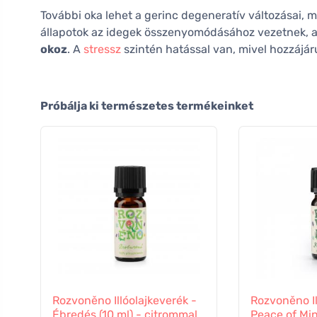
További oka lehet a gerinc degeneratív változásai, m
állapotok az idegek összenyomódásához vezetnek, 
okoz
. A
stressz
szintén hatással van, mivel hozzájáru
Próbálja ki természetes termékeinket
Rozvoněno Illóolajkeverék -
Rozvoněno Il
Ébredés (10 ml) - citrommal,
Peace of Min