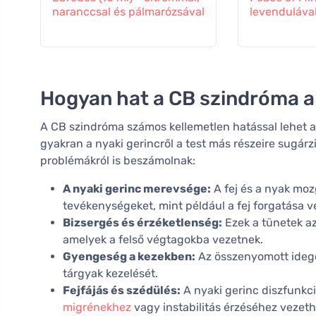
naranccsal és pálmarózsával
levendulával
Hogyan hat a CB szindróma a
A CB szindróma számos kellemetlen hatással lehet a 
gyakran a nyaki gerincről a test más részeire sugár
problémákról is beszámolnak:
A nyaki gerinc merevsége:
A fej és a nyak mo
tevékenységeket, mint például a fej forgatása 
Bizsergés és érzéketlenség:
Ezek a tünetek a
amelyek a felső végtagokba vezetnek.
Gyengeség a kezekben:
Az összenyomott ideg
tárgyak kezelését.
Fejfájás és szédülés:
A nyaki gerinc diszfunkci
migrénekhez
vagy instabilitás érzéséhez vezeth