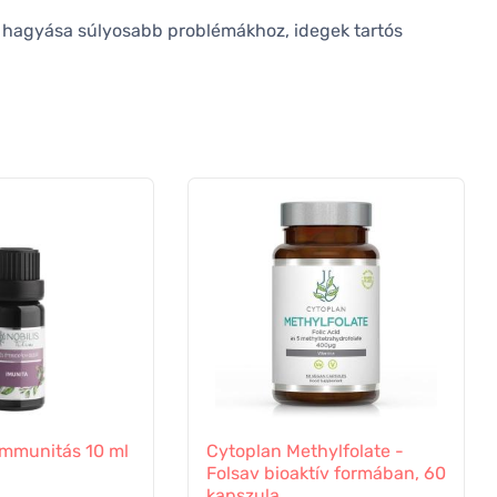
l hagyása súlyosabb problémákhoz, idegek tartós
a Immunitás 10 ml
Cytoplan Methylfolate -
Folsav bioaktív formában, 60
kapszula