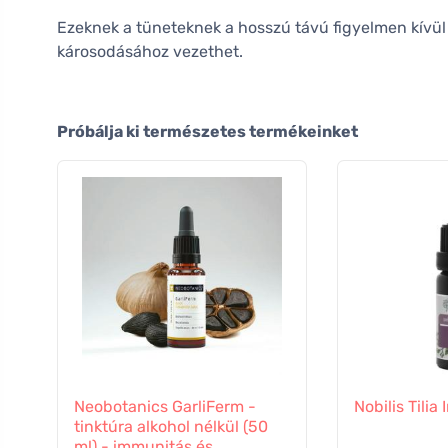
Ezeknek a tüneteknek a hosszú távú figyelmen kívü
károsodásához vezethet.
Próbálja ki természetes termékeinket
Neobotanics GarliFerm -
Nobilis Tili
tinktúra alkohol nélkül (50
ml) - immunitás és