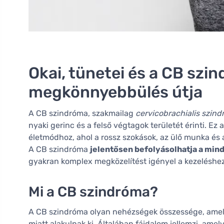
Okai, tünetei és a CB szi
megkönnyebbülés útja
A CB szindróma, szakmailag
cervicobrachialis szin
nyaki gerinc és a felső végtagok területét érinti. E
életmódhoz, ahol a rossz szokások, az ülő munka és a
A CB szindróma
jelentősen befolyásolhatja a min
gyakran komplex megközelítést igényel a kezeléshe
Mi a CB szindróma?
A CB szindróma olyan nehézségek összessége, amely
miatt alakulnak ki. Általában fájdalom jellemzi, amel