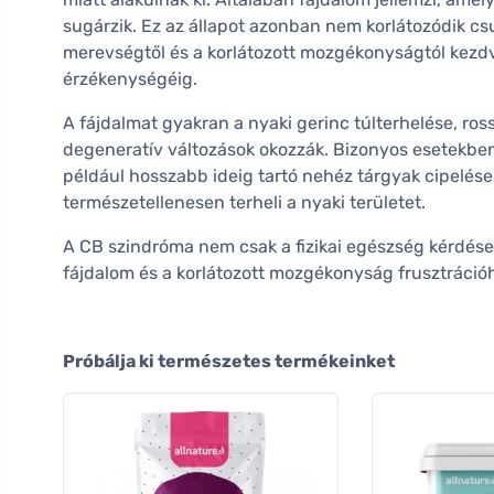
sugárzik. Ez az állapot azonban nem korlátozódik cs
merevségtől és a korlátozott mozgékonyságtól kezd
érzékenységéig.
A fájdalmat gyakran a nyaki gerinc túlterhelése, ross
degeneratív változások okozzák. Bizonyos esetekben 
például hosszabb ideig tartó nehéz tárgyak cipelése
természetellenesen terheli a nyaki területet.
A CB szindróma nem csak a fizikai egészség kérdése 
fájdalom és a korlátozott mozgékonyság frusztráció
Próbálja ki természetes termékeinket