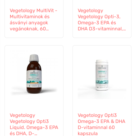
Vegetology MultiVit -
Vegetology
Multivitaminok és
Vegetology Opti-3,
ásványi anyagok
Omega-3 EPA és
vegánoknak, 60
DHA D3-vitaminnal,
tabletta
folyékony 150 ml,
ízesítetlen
Vegetology
Vegetology Opti3
Vegetology Opti3
Omega-3 EPA & DHA
Liquid. Omega-3 EPA
D-vitaminnal 60
és DHA, D-
kapszula