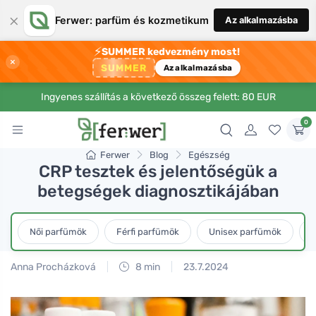
×
Ferwer: parfüm és kozmetikum
Az alkalmazásba
⚡
SUMMER kedvezmény most!
×
SUMMER
Az alkalmazásba
Ingyenes szállítás a következő összeg felett: 80 EUR
0
Ferwer
Blog
Egészség
CRP tesztek és jelentőségük a
betegségek diagnosztikájában
Női parfümök
Férfi parfümök
Unisex parfümök
L
Anna Procházková
8 min
23.7.2024