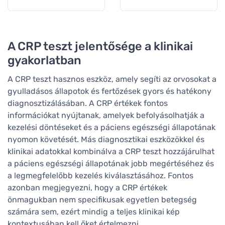
vitaminnal, 150 ml
A CRP teszt jelentősége a klinikai
gyakorlatban
A CRP teszt hasznos eszköz, amely segíti az orvosokat a
gyulladásos állapotok és fertőzések gyors és hatékony
diagnosztizálásában. A CRP értékek fontos
információkat nyújtanak, amelyek befolyásolhatják a
kezelési döntéseket és a páciens egészségi állapotának
nyomon követését. Más diagnosztikai eszközökkel és
klinikai adatokkal kombinálva a CRP teszt hozzájárulhat
a páciens egészségi állapotának jobb megértéséhez és
a legmegfelelőbb kezelés kiválasztásához. Fontos
azonban megjegyezni, hogy a CRP értékek
önmagukban nem specifikusak egyetlen betegség
számára sem, ezért mindig a teljes klinikai kép
kontextusában kell őket értelmezni.