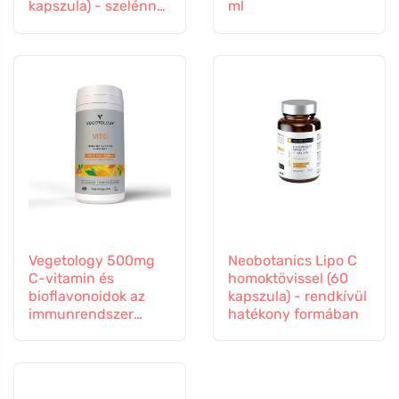
kapszula) - szelénnel
ml
és cinkkel
Vegetology 500mg
Neobotanics Lipo C
C-vitamin és
homoktövissel (60
bioflavonoidok az
kapszula) - rendkívül
immunrendszer
hatékony formában
támogatására, 60
kapszula