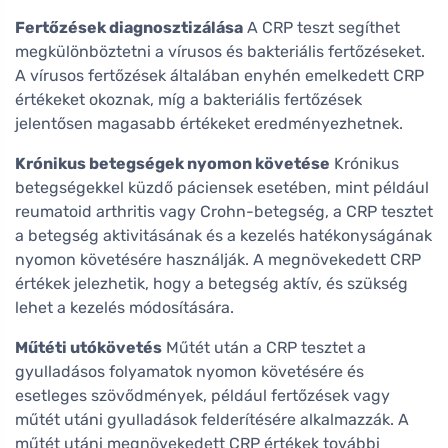
Fertőzések diagnosztizálása
A CRP teszt segíthet
megkülönböztetni a vírusos és bakteriális fertőzéseket.
A vírusos fertőzések általában enyhén emelkedett CRP
értékeket okoznak, míg a bakteriális fertőzések
jelentősen magasabb értékeket eredményezhetnek.
Krónikus betegségek nyomon követése
Krónikus
betegségekkel küzdő páciensek esetében, mint például
reumatoid arthritis vagy Crohn-betegség, a CRP tesztet
a betegség aktivitásának és a kezelés hatékonyságának
nyomon követésére használják. A megnövekedett CRP
értékek jelezhetik, hogy a betegség aktív, és szükség
lehet a kezelés módosítására.
Műtéti utókövetés
Műtét után a CRP tesztet a
gyulladásos folyamatok nyomon követésére és
esetleges szövődmények, például fertőzések vagy
műtét utáni gyulladások felderítésére alkalmazzák. A
műtét utáni megnövekedett CRP értékek további