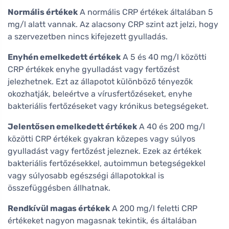
Normális értékek
A normális CRP értékek általában 5
mg/l alatt vannak. Az alacsony CRP szint azt jelzi, hogy
a szervezetben nincs kifejezett gyulladás.
Enyhén emelkedett értékek
A 5 és 40 mg/l közötti
CRP értékek enyhe gyulladást vagy fertőzést
jelezhetnek. Ezt az állapotot különböző tényezők
okozhatják, beleértve a vírusfertőzéseket, enyhe
bakteriális fertőzéseket vagy krónikus betegségeket.
Jelentősen emelkedett értékek
A 40 és 200 mg/l
közötti CRP értékek gyakran közepes vagy súlyos
gyulladást vagy fertőzést jeleznek. Ezek az értékek
bakteriális fertőzésekkel, autoimmun betegségekkel
vagy súlyosabb egészségi állapotokkal is
összefüggésben állhatnak.
Rendkívül magas értékek
A 200 mg/l feletti CRP
értékeket nagyon magasnak tekintik, és általában