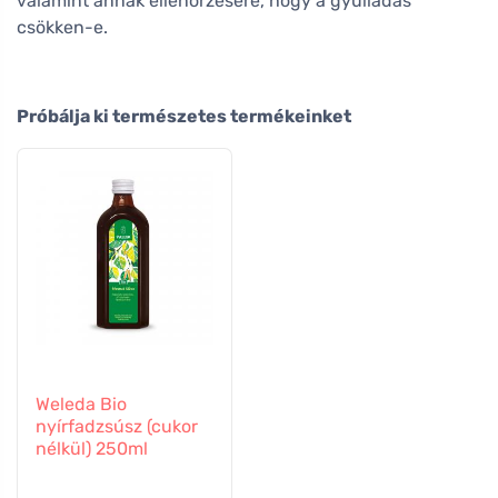
valamint annak ellenőrzésére, hogy a gyulladás
csökken-e.
Próbálja ki természetes termékeinket
Weleda Bio
nyírfadzsúsz (cukor
nélkül) 250ml