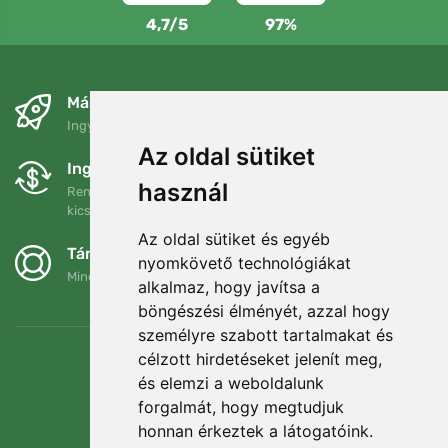
4,7/5
97%
Másnapra és ingyenesen
Ingyenes szállítás a következő összeg felett: 80 EUR
Az oldal sütiket
Ingyenes csere és visszaküldés
használ
Rendelését 90 napon belül bármikor visszaküldheti vagy
kicserélheti.
Az oldal sütiket és egyéb
Támogatjuk a Trees.org-ot
nyomkövető technológiákat
Minden megrendelésért ültetünk egy fát! Bővebben
Rólunk
.
alkalmaz, hogy javítsa a
böngészési élményét, azzal hogy
személyre szabott tartalmakat és
célzott hirdetéseket jelenít meg,
és elemzi a weboldalunk
forgalmát, hogy megtudjuk
honnan érkeztek a látogatóink.