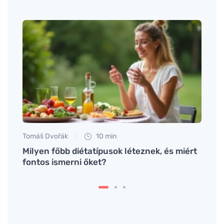
Tomáš Dvořák
10 min
Tomáš
Milyen főbb diétatípusok léteznek, és miért
Fedez
fontos ismerni őket?
cseh