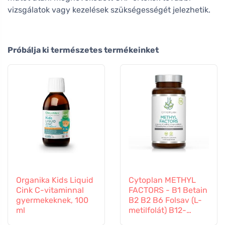
vizsgálatok vagy kezelések szükségességét jelezhetik.
Próbálja ki természetes termékeinket
Organika Kids Liquid
Cytoplan METHYL
Cink C-vitaminnal
FACTORS - B1 Betain
gyermekeknek, 100
B2 B2 B6 Folsav (L-
ml
metilfolát) B12-
vitamin és cink, 60