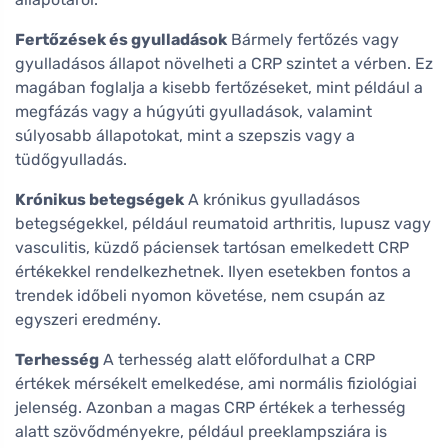
Fertőzések és gyulladások
Bármely fertőzés vagy
gyulladásos állapot növelheti a CRP szintet a vérben. Ez
magában foglalja a kisebb fertőzéseket, mint például a
megfázás vagy a húgyúti gyulladások, valamint
súlyosabb állapotokat, mint a szepszis vagy a
tüdőgyulladás.
Krónikus betegségek
A krónikus gyulladásos
betegségekkel, például reumatoid arthritis, lupusz vagy
vasculitis, küzdő páciensek tartósan emelkedett CRP
értékekkel rendelkezhetnek. Ilyen esetekben fontos a
trendek időbeli nyomon követése, nem csupán az
egyszeri eredmény.
Terhesség
A terhesség alatt előfordulhat a CRP
értékek mérsékelt emelkedése, ami normális fiziológiai
jelenség. Azonban a magas CRP értékek a terhesség
alatt szövődményekre, például preeklampsziára is