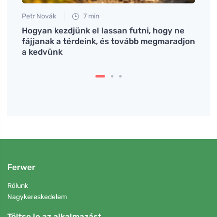
Petr Novák
7 min
Petr N
Hogyan kezdjünk el lassan futni, hogy ne
A kis
fájjanak a térdeink, és tovább megmaradjon
nagy 
a kedvünk
fennt
Ferwer
Rólunk
Nagykereskedelem
Töltse le az alkalmazást