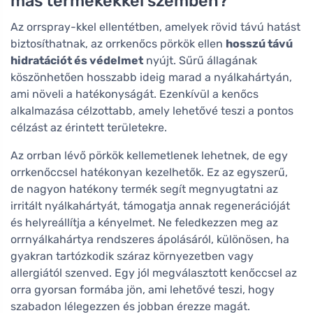
más termékekkel szemben?
Az orrspray-kkel ellentétben, amelyek rövid távú hatást
biztosíthatnak, az orrkenőcs pörkök ellen
hosszú távú
hidratációt és védelmet
nyújt. Sűrű állagának
köszönhetően hosszabb ideig marad a nyálkahártyán,
ami növeli a hatékonyságát. Ezenkívül a kenőcs
alkalmazása célzottabb, amely lehetővé teszi a pontos
célzást az érintett területekre.
Az orrban lévő pörkök kellemetlenek lehetnek, de egy
orrkenőccsel hatékonyan kezelhetők. Ez az egyszerű,
de nagyon hatékony termék segít megnyugtatni az
irritált nyálkahártyát, támogatja annak regenerációját
és helyreállítja a kényelmet. Ne feledkezzen meg az
orrnyálkahártya rendszeres ápolásáról, különösen, ha
gyakran tartózkodik száraz környezetben vagy
allergiától szenved. Egy jól megválasztott kenőccsel az
orra gyorsan formába jön, ami lehetővé teszi, hogy
szabadon lélegezzen és jobban érezze magát.