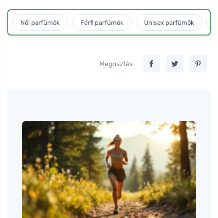
Női parfümök
Férfi parfümök
Unisex parfümök
L
Megosztás