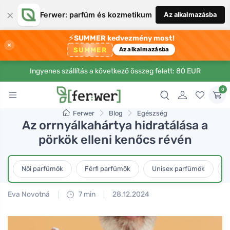
×
Ferwer: parfüm és kozmetikum
Az alkalmazásba
⚡
SUMMER kedvezmény most!
×
SUMMER
Az alkalmazásba
Ingyenes szállítás a következő összeg felett: 80 EUR
0
Ferwer
Blog
Egészség
Az orrnyálkahártya hidratálása a
pörkök elleni kenőcs révén
Női parfümök
Férfi parfümök
Unisex parfümök
L
Eva Novotná
7 min
28.12.2024