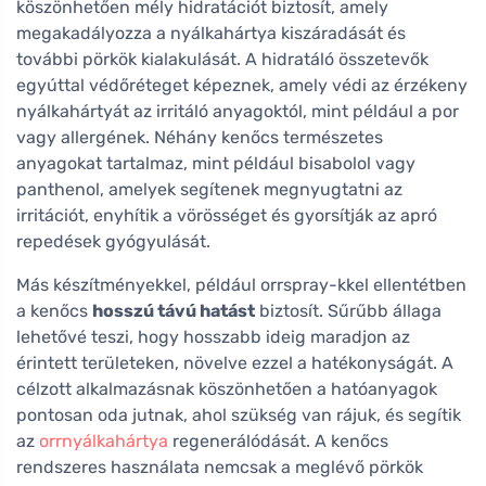
köszönhetően mély hidratációt biztosít, amely
megakadályozza a nyálkahártya kiszáradását és
további pörkök kialakulását. A hidratáló összetevők
egyúttal védőréteget képeznek, amely védi az érzékeny
nyálkahártyát az irritáló anyagoktól, mint például a por
vagy allergének. Néhány kenőcs természetes
anyagokat tartalmaz, mint például bisabolol vagy
panthenol, amelyek segítenek megnyugtatni az
irritációt, enyhítik a vörösséget és gyorsítják az apró
repedések gyógyulását.
Más készítményekkel, például orrspray-kkel ellentétben
a kenőcs
hosszú távú hatást
biztosít. Sűrűbb állaga
lehetővé teszi, hogy hosszabb ideig maradjon az
érintett területeken, növelve ezzel a hatékonyságát. A
célzott alkalmazásnak köszönhetően a hatóanyagok
pontosan oda jutnak, ahol szükség van rájuk, és segítik
az
orrnyálkahártya
regenerálódását. A kenőcs
rendszeres használata nemcsak a meglévő pörkök