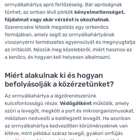
orrnyálkahártya apró fertőzéseiig. Bár apróságnak
tűnhet, az orrban lévő pörkök
kényelmetlenséget,
fájdalmat vagy akár vérzést is okozhatnak
.
Szerencsére létezik megoldás egy orrkenőcs
formájában, amely segít az orrnyálkahártyának
visszanyerni természetes egyensúlyát és megnyugtatja
az irritációt. Nézzük meg közelebbről, miért hasznos ez
a kenőcs, és hogyan kell helyesen alkalmazni.
Miért alakulnak ki és hogyan
befolyásolják a közérzetünket?
Az orrnyálkahártya a légzőrendszerünk
kulcsfontosságú része.
Védőgátként
működik, amely
szűri a levegőt, megköti a port és mikroorganizmusokat,
miközben nedvesíti a belélegzett levegőt. Ha azonban
az orrnyálkahártya kedvezőtlen körülményeknek van
kitéve, mint például száraz levegő, gyakori orrfújás