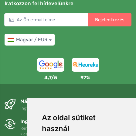
Iratkozzon fel hírlevelünkre
Bejelentkezés
Magyar / EUR
4,7/5
97%
Másnapra és ingyenesen
Ingyenes szállítás a következő összeg felett: 80 EUR
Az oldal sütiket
Ingyenes csere és visszaküldés
használ
Rendelését 90 napon belül bármikor visszaküldheti vagy
kicserélheti.