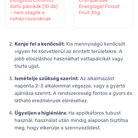
Incognito Citromfű
Chimpanzee
illatú pálcikák (10 db)
Energiagél Forest
- nem szaglik a
Fruit 35g
nehéz rovaroknak
Kenje fel a kenőcsöt
: Kis mennyiségű kenőcsöt
vigyen fel közvetlenül az érintett területekre. A
jobb eloszláshoz használhat vattapálcikát vagy
tiszta ujjat.
Ismételje szükség szerint
: Az alkalmazást
naponta 2-3 alkalommal végezze, vagy a gyártó
ajánlása szerint. A rendszeresség fontos a gyors és
látható eredmények eléréséhez.
Ügyeljen a higiéniára
: Ha applikátoros tubust
használ, használat után mindig alaposan tisztítsa
meg, hogy elkerülje a szennyeződést.