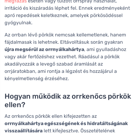
megfázás
esetén vagy túlzott orrspray használat,
irritáció és kiszáradás léphet fel. Ennek eredményeként
apró repedések keletkeznek, amelyek pörkösödéssel
gyógyulnak.
Az orrban lévő pörkök nemcsak kellemetlenek, hanem
fájdalmasak is lehetnek. Eltávolításuk során gyakran
újra megsérül az orrnyálkahártya
, ami gyulladáshoz
vagy akár fertőzéshez vezethet. Ráadásul a pörkök
akadályozzák a levegő szabad áramlását az
orrjáratokban, ami rontja a légzést és hozzájárul a
kényelmetlenség érzéséhez.
Hogyan működik az orrkenőcs pörkök
ellen?
Az orrkenőcs pörkök ellen kifejezetten az
orrnyálkahártya egészségének és hidratáltságának
visszaállítására
lett kifejlesztve. Összetételének