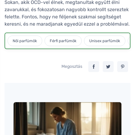
Sokan, akik OCD-vel élnek, megtanultak együtt élni
zavarukkal, és fokozatosan nagyobb kontrollt szereztek
felette. Fontos, hogy ne féljenek szakmai segítséget
keresni, és ne maradjanak egyedül ezzel a problémával.
Női parfümök
Férfi parfümök
Unisex parfümök
L
Megosztás
Tomáš
Tavas