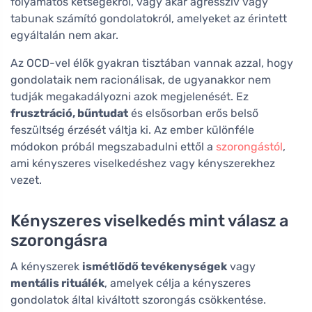
folyamatos kétségekről, vagy akár agresszív vagy
tabunak számító gondolatokról, amelyeket az érintett
egyáltalán nem akar.
Az OCD-vel élők gyakran tisztában vannak azzal, hogy
gondolataik nem racionálisak, de ugyanakkor nem
tudják megakadályozni azok megjelenését. Ez
frusztráció, bűntudat
és elsősorban erős belső
feszültség érzését váltja ki. Az ember különféle
módokon próbál megszabadulni ettől a
szorongástól
,
ami kényszeres viselkedéshez vagy kényszerekhez
vezet.
Kényszeres viselkedés mint válasz a
szorongásra
A kényszerek
ismétlődő tevékenységek
vagy
mentális rituálék
, amelyek célja a kényszeres
gondolatok által kiváltott szorongás csökkentése.