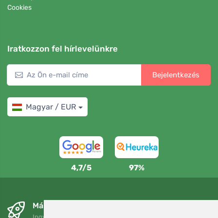
Cookies
Iratkozzon fel hírlevelünkre
Bejelentkezés
Magyar / EUR
4,7/5
97%
Másnapra és ingyenesen
Ingyenes szállítás a következő összeg felett: 80 EUR