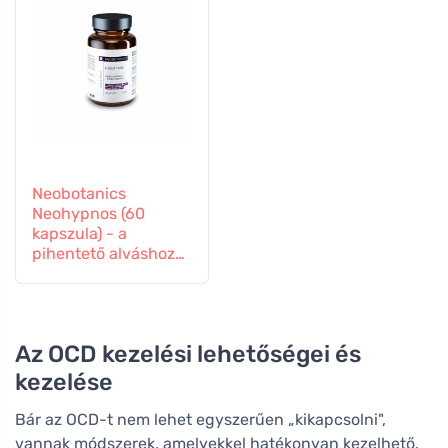
Neobotanics
Neohypnos (60
kapszula) - a
pihentető alváshoz
és elalváshoz
Az OCD kezelési lehetőségei és
kezelése
Bár az OCD-t nem lehet egyszerűen „kikapcsolni",
vannak módszerek, amelyekkel hatékonyan kezelhető.