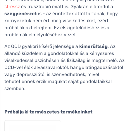
stressz
és frusztráció miatt is. Gyakran előfordul a
szégyenérzet
is - az érintettek attól tartanak, hogy
környezetük nem érti meg viselkedésüket, ezért
próbálják azt elrejteni. Ez elszigetelődéshez és a
problémák elmélyüléséhez vezet.
Az OCD gyakori kísérő jelensége a
kimerültség
. Az
állandó küzdelem a gondolatokkal és a kényszeres
viselkedéssel pszichésen és fizikailag is megterhelő. Az
OCD-vel élők alvászavaroktól, hangulatingadozásoktól
vagy depressziótól is szenvedhetnek, mivel
tehetetlennek érzik magukat saját gondolataikkal
szemben.
Próbálja ki természetes termékeinket