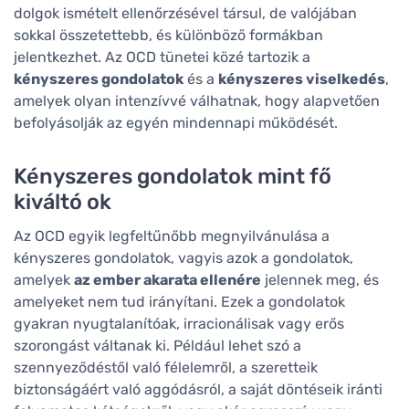
dolgok ismételt ellenőrzésével társul, de valójában
sokkal összetettebb, és különböző formákban
jelentkezhet. Az OCD tünetei közé tartozik a
kényszeres gondolatok
és a
kényszeres viselkedés
,
amelyek olyan intenzívvé válhatnak, hogy alapvetően
befolyásolják az egyén mindennapi működését.
Kényszeres gondolatok mint fő
kiváltó ok
Az OCD egyik legfeltűnőbb megnyilvánulása a
kényszeres gondolatok, vagyis azok a gondolatok,
amelyek
az ember akarata ellenére
jelennek meg, és
amelyeket nem tud irányítani. Ezek a gondolatok
gyakran nyugtalanítóak, irracionálisak vagy erős
szorongást váltanak ki. Például lehet szó a
szennyeződéstől való félelemről, a szeretteik
biztonságáért való aggódásról, a saját döntéseik iránti