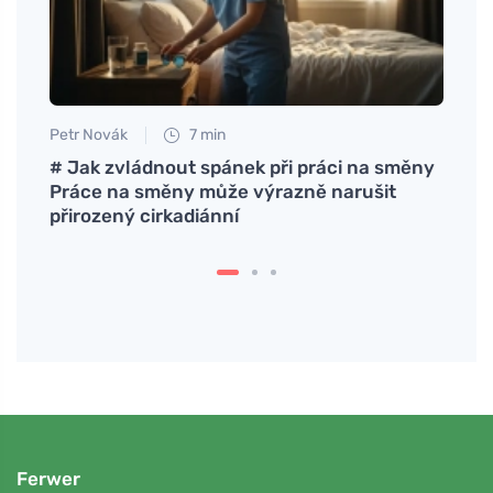
Petr Novák
7 min
szert
# Jak zvládnout spánek při práci na směny
Práce na směny může výrazně narušit
přirozený cirkadiánní
Ferwer