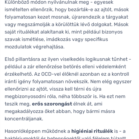
Különböző módon nyilvánulnak meg - egyesek
ismételten ellenőrzik, hogy bezárták-e az ajtót, mások
folyamatosan kezet mosnak, újrarendezik a tárgyakat
vagy megszámolják a körülöttük lévő dolgokat. Mások
saját rituálékat alakítanak ki, mint például bizonyos
szavak ismétlése, imádkozás vagy specifikus
mozdulatok végrehajtása.
Első pillantásra az ilyen viselkedés logikusnak tűnhet -
például a zár ellenőrzése betörés elleni védelemként
érzékelhető. Az OCD-vel élőknél azonban ez a kontroll
iránti igény folyamatosan növekszik. Nem elég egyszer
ellenőrizni az ajtót, vissza kell térni és újra
megbizonyosodni róla, néha többször is. Ha ezt nem
teszik meg,
erős szorongást
élnek át, ami
megakadályozza őket abban, hogy bármi másra
koncentráljanak.
Hasonlóképpen működnek a
higiéniai rituálék
is - a
baktériumoktól és betegségektől való félelem túlzott