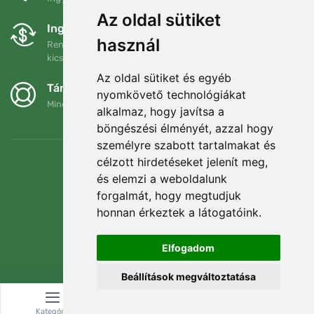
Az oldal sütiket
Ingyenes csere és visszaküldés
használ
Rendelését 90 napon belül bármikor visszaküldheti vagy
kicserélheti.
Az oldal sütiket és egyéb
Támogatjuk a Trees.org-ot
nyomkövető technológiákat
Minden megrendelésért ültetünk egy fát! Bővebben
Rólunk
.
alkalmaz, hogy javítsa a
böngészési élményét, azzal hogy
személyre szabott tartalmakat és
célzott hirdetéseket jelenít meg,
és elemzi a weboldalunk
forgalmát, hogy megtudjuk
honnan érkeztek a látogatóink.
Elfogadom
Beállítások megváltoztatása
© Topshelf s.r.o. Minden jog fenntartva.
Kategória
Keresés
Kosár