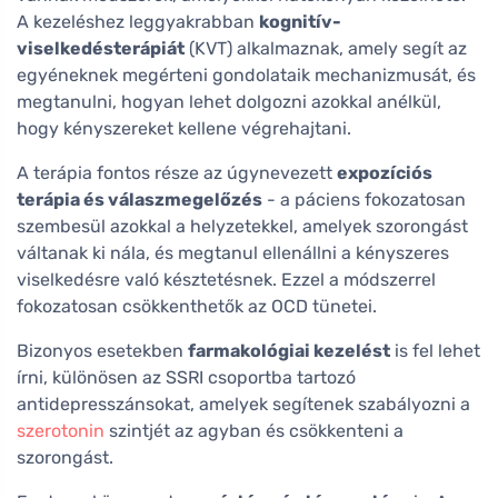
A kezeléshez leggyakrabban
kognitív-
viselkedésterápiát
(KVT) alkalmaznak, amely segít az
egyéneknek megérteni gondolataik mechanizmusát, és
megtanulni, hogyan lehet dolgozni azokkal anélkül,
hogy kényszereket kellene végrehajtani.
A terápia fontos része az úgynevezett
expozíciós
terápia és válaszmegelőzés
- a páciens fokozatosan
szembesül azokkal a helyzetekkel, amelyek szorongást
váltanak ki nála, és megtanul ellenállni a kényszeres
viselkedésre való késztetésnek. Ezzel a módszerrel
fokozatosan csökkenthetők az OCD tünetei.
Bizonyos esetekben
farmakológiai kezelést
is fel lehet
írni, különösen az SSRI csoportba tartozó
antidepresszánsokat, amelyek segítenek szabályozni a
szerotonin
szintjét az agyban és csökkenteni a
szorongást.