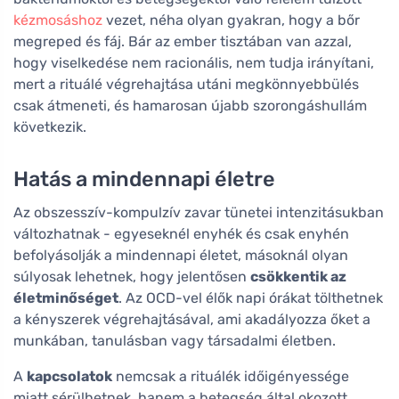
kézmosáshoz
vezet, néha olyan gyakran, hogy a bőr
megreped és fáj. Bár az ember tisztában van azzal,
hogy viselkedése nem racionális, nem tudja irányítani,
mert a rituálé végrehajtása utáni megkönnyebbülés
csak átmeneti, és hamarosan újabb szorongáshullám
következik.
Hatás a mindennapi életre
Az obszesszív-kompulzív zavar tünetei intenzitásukban
változhatnak - egyeseknél enyhék és csak enyhén
befolyásolják a mindennapi életet, másoknál olyan
súlyosak lehetnek, hogy jelentősen
csökkentik az
életminőséget
. Az OCD-vel élők napi órákat tölthetnek
a kényszerek végrehajtásával, ami akadályozza őket a
munkában, tanulásban vagy társadalmi életben.
A
kapcsolatok
nemcsak a rituálék időigényessége
miatt sérülhetnek, hanem a betegség által okozott