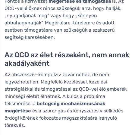
Fontos a környezet
megértése és támogatása
is. Az
OCD-vel élőknek nincs szükségük arra, hogy hallják,
„nyugodjanak meg" vagy hogy „könnyen
abbahagyhatják". Megértésre, türelemre és adott
esetben támogatásra van szükségük a szakszerű
segítség keresésében.
Az OCD az élet részeként, nem annak
akadályaként
Az obszesszív-kompulzív zavar nehéz, de nem
legyőzhetetlen. Megfelelő kezeléssel, kezelési
stratégiákkal és támogatással az OCD-vel élő emberek
minőségi életet élhetnek. A kulcs a probléma
felismerése, a
betegség mechanizmusának
megértése
és a szorongás és kényszeres viselkedés
ördögi körének fokozatos megszakítására irányuló
törekvés.