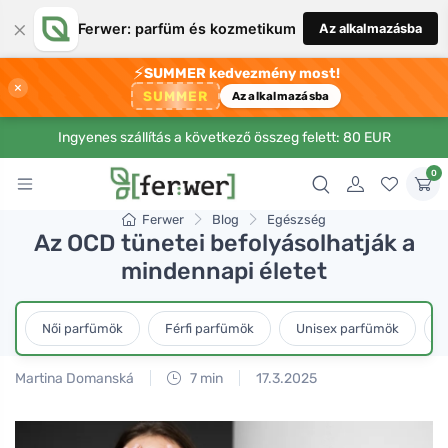
×
Ferwer: parfüm és kozmetikum
Az alkalmazásba
⚡
SUMMER kedvezmény most!
×
SUMMER
Az alkalmazásba
Ingyenes szállítás a következő összeg felett: 80 EUR
0
Ferwer
Blog
Egészség
Az OCD tünetei befolyásolhatják a
mindennapi életet
Női parfümök
Férfi parfümök
Unisex parfümök
L
Martina Domanská
7 min
17.3.2025