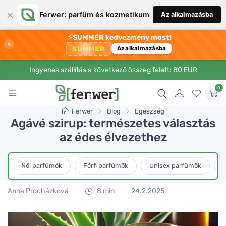
×
Ferwer: parfüm és kozmetikum
Az alkalmazásba
⚡
SUMMER kedvezmény most!
×
SUMMER
Az alkalmazásba
Ingyenes szállítás a következő összeg felett: 80 EUR
0
Ferwer
Blog
Egészség
Agávé szirup: természetes választás
az édes élvezethez
Női parfümök
Férfi parfümök
Unisex parfümök
L
Anna Procházková
8 min
24.2.2025