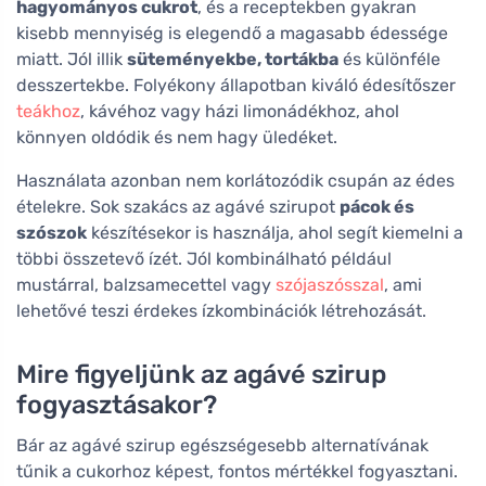
hagyományos cukrot
, és a receptekben gyakran
kisebb mennyiség is elegendő a magasabb édessége
miatt. Jól illik
süteményekbe, tortákba
és különféle
desszertekbe. Folyékony állapotban kiváló édesítőszer
teákhoz
, kávéhoz vagy házi limonádékhoz, ahol
könnyen oldódik és nem hagy üledéket.
Használata azonban nem korlátozódik csupán az édes
ételekre. Sok szakács az agávé szirupot
pácok és
szószok
készítésekor is használja, ahol segít kiemelni a
többi összetevő ízét. Jól kombinálható például
mustárral, balzsamecettel vagy
szójaszósszal
, ami
lehetővé teszi érdekes ízkombinációk létrehozását.
Mire figyeljünk az agávé szirup
fogyasztásakor?
Bár az agávé szirup egészségesebb alternatívának
tűnik a cukorhoz képest, fontos mértékkel fogyasztani.