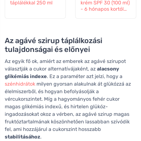
táplálékkal 250 ml
krém SPF 30 (100 ml)
- 6 hónapos kortól
gyermekeknek is
alkalmas.
Az agávé szirup táplálkozási
tulajdonságai és előnyei
Az egyik fő ok, amiért az emberek az agávé szirupot
választják a cukor alternatívájaként, az
alacsony
glikémiás indexe
. Ez a paraméter azt jelzi, hogy a
szénhidrátok
milyen gyorsan alakulnak át glükózzá az
élelmiszerből, és hogyan befolyásolják a
vércukorszintet. Míg a hagyományos fehér cukor
magas glikémiás indexű, és hirtelen glükóz-
ingadozásokat okoz a vérben, az agávé szirup magas
fruktóztartalmának köszönhetően lassabban szívódik
fel, ami hozzájárul a cukorszint hosszabb
stabilitásához
.