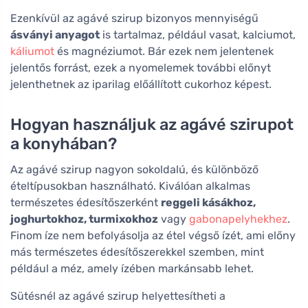
Ezenkívül az agávé szirup bizonyos mennyiségű
ásványi anyagot
is tartalmaz, például vasat, kalciumot,
káliumot
és magnéziumot. Bár ezek nem jelentenek
jelentős forrást, ezek a nyomelemek további előnyt
jelenthetnek az iparilag előállított cukorhoz képest.
Hogyan használjuk az agávé szirupot
a konyhában?
Az agávé szirup nagyon sokoldalú, és különböző
ételtípusokban használható. Kiválóan alkalmas
természetes édesítőszerként
reggeli kásákhoz,
joghurtokhoz, turmixokhoz
vagy
gabonapelyhekhez
.
Finom íze nem befolyásolja az étel végső ízét, ami előny
más természetes édesítőszerekkel szemben, mint
például a méz, amely ízében markánsabb lehet.
Sütésnél az agávé szirup helyettesítheti a