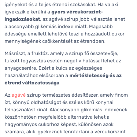
igényeket és a teljes étrendi szokásokat. Ha valaki
igyekszik elkerülni a
gyors vércukorszint-
ingadozásokat
, az agávé szirup jobb választás lehet
alacsonyabb glikémiás indexe miatt. Magasabb
édessége emellett lehetővé teszi a hozzáadott cukor
mennyiségének csökkentését az étrendben.
Másrészt, a fruktóz, amely a szirup fő összetevője,
túlzott fogyasztás esetén negatív hatással lehet az
anyagcserére. Ezért a kulcs az egészséges
használatához elsősorban a
mértékletesség és az
étrend változatossága
.
Az
agávé
szirup természetes édesítőszer, amely finom
ízt, könnyű oldhatóságot és széles körű konyhai
felhasználást kínál. Alacsonyabb glikémiás indexének
köszönhetően megfelelőbb alternatíva lehet a
hagyományos cukorhoz képest, különösen azok
számára, akik igyekeznek fenntartani a vércukorszint