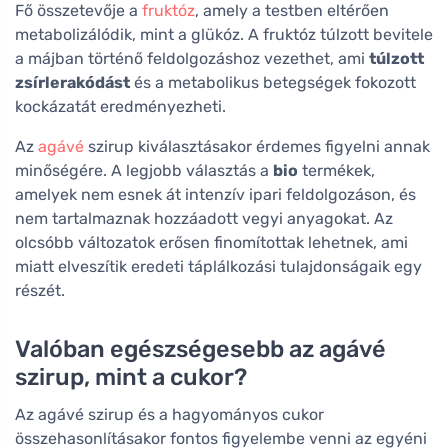
Fő összetevője a
fruktóz
, amely a testben eltérően
metabolizálódik, mint a glükóz. A fruktóz túlzott bevitele
a májban történő feldolgozáshoz vezethet, ami
túlzott
zsírlerakódást
és a metabolikus betegségek fokozott
kockázatát eredményezheti.
Az
agávé
szirup kiválasztásakor érdemes figyelni annak
minőségére. A legjobb választás a
bio
termékek,
amelyek nem esnek át intenzív ipari feldolgozáson, és
nem tartalmaznak hozzáadott vegyi anyagokat. Az
olcsóbb változatok erősen finomítottak lehetnek, ami
miatt elveszítik eredeti táplálkozási tulajdonságaik egy
részét.
Valóban egészségesebb az agávé
szirup, mint a cukor?
Az agávé szirup és a hagyományos cukor
összehasonlításakor fontos figyelembe venni az egyéni