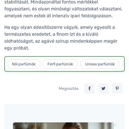
stabilitását. Mindazonáltal fontos mértékkel
fogyasztani, és olyan minőségi változatokat választani,
amelyek nem estek át intenzív ipari feldolgozáson.
Ha egy olyan édesítőszerre vágyik, amely egyesíti a
természetes eredetet, a finom ízt és a kiváló
oldhatóságot, az agávé szirup mindenképpen megér
egy próbát.
Női parfümök
Férfi parfümök
Unisex parfümök
L
Megosztás