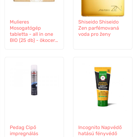
Mulieres
Shiseido Shiseido
Mosogatógép
Zen parfémovaná
tabletta - all in one
voda pro ženy
BIO (25 db) - ökocert
tanúsítvánnyal
Pedag Cipő
Incognito Napvédő
impregnálás
hatású fényvédő