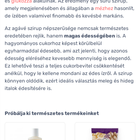
és
glükózzá
alakulnak. Az eredmény egy sűrű szirup,
amely megjelenésében és állagában a
mézhez
hasonlít,
de ízében valamivel finomabb és kevésbé markáns.
Az agávé szirup népszerűsége nemcsak természetes
eredetében rejlik, hanem
magas édességében
is. A
hagyományos cukorhoz képest körülbelül
egyharmaddal édesebb, ami azt jelenti, hogy azonos
édesség eléréséhez kevesebb mennyiség is elegendő.
Ez lehetővé teszi a teljes cukorbevitel csökkentését
anélkül, hogy le kellene mondani az édes ízről. A szirup
könnyen oldódik, ezért ideális választás meleg és hideg
italok édesítésére is.
Próbálja ki természetes termékeinket