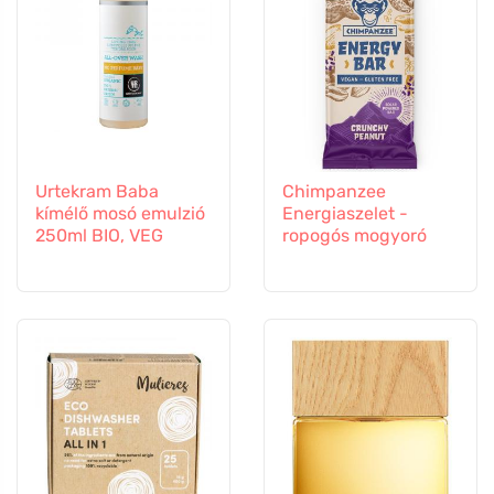
Urtekram Baba
Chimpanzee
kímélő mosó emulzió
Energiaszelet -
250ml BIO, VEG
ropogós mogyoró