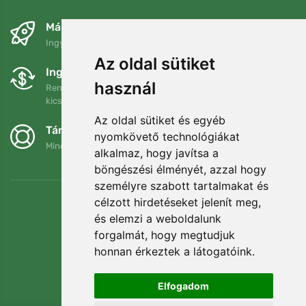
Másnapra és ingyenesen
Ingyenes szállítás a következő összeg felett: 80 EUR
Az oldal sütiket
Ingyenes csere és visszaküldés
használ
Rendelését 90 napon belül bármikor visszaküldheti vagy
kicserélheti.
Az oldal sütiket és egyéb
Támogatjuk a Trees.org-ot
nyomkövető technológiákat
Minden megrendelésért ültetünk egy fát! Bővebben
Rólunk
.
alkalmaz, hogy javítsa a
böngészési élményét, azzal hogy
személyre szabott tartalmakat és
célzott hirdetéseket jelenít meg,
és elemzi a weboldalunk
forgalmát, hogy megtudjuk
honnan érkeztek a látogatóink.
Elfogadom