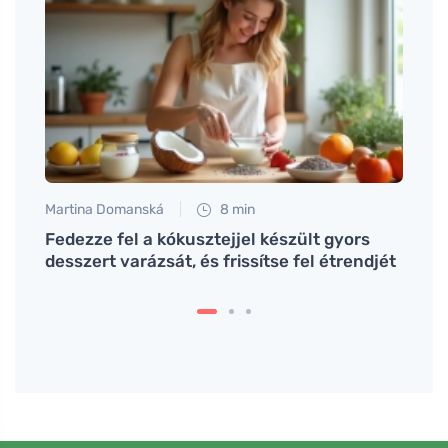
Martina Domanská
8 min
Tomáš
Fedezze fel a kókusztejjel készült gyors
Hogy
desszert varázsát, és frissítse fel étrendjét
szem