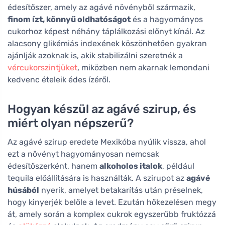
édesítőszer, amely az agávé növényből származik,
finom ízt, könnyű oldhatóságot
és a hagyományos
cukorhoz képest néhány táplálkozási előnyt kínál. Az
alacsony glikémiás indexének köszönhetően gyakran
ajánlják azoknak is, akik stabilizálni szeretnék a
vércukorszintjüket
, miközben nem akarnak lemondani
kedvenc ételeik édes ízéről.
Hogyan készül az agávé szirup, és
miért olyan népszerű?
Az agávé szirup eredete Mexikóba nyúlik vissza, ahol
ezt a növényt hagyományosan nemcsak
édesítőszerként, hanem
alkoholos italok
, például
tequila előállítására is használták. A szirupot az
agávé
húsából
nyerik, amelyet betakarítás után préselnek,
hogy kinyerjék belőle a levet. Ezután hőkezelésen megy
át, amely során a komplex cukrok egyszerűbb fruktózzá