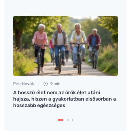
Petr Novák
9 min
Anna 
A hosszú élet nem az örök élet utáni
A cin
hajsza, hiszen a gyakorlatban elsősorban a
az i
hosszabb egészséges
szám