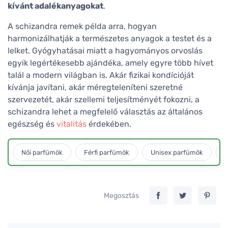
kívánt adalékanyagokat
.
A schizandra remek példa arra, hogyan
harmonizálhatják a természetes anyagok a testet és a
lelket. Gyógyhatásai miatt a hagyományos orvoslás
egyik legértékesebb ajándéka, amely egyre több hívet
talál a modern világban is. Akár fizikai kondícióját
kívánja javítani, akár méregteleníteni szeretné
szervezetét, akár szellemi teljesítményét fokozni, a
schizandra lehet a megfelelő választás az általános
egészség és
vitalitás
érdekében.
Női parfümök
Férfi parfümök
Unisex parfümök
L
Megosztás