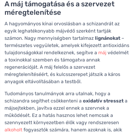
A máj támogatása és a szervezet
méregtelenítése
A hagyományos kínai orvoslásban a schizandrát az
egyik leghatékonyabb májvédő szerként tartják
számon. Nagy mennyiségben tartalmaz
lignánokat
–
természetes vegyületek, amelyek kifejezett antioxidáns
tulajdonságokkal rendelkeznek, segítve a
máj
védelmét
a toxinokkal szemben és támogatva annak
regenerációját. A máj felelős a szervezet
méregtelenítéséért, és kulcsszerepet játszik a káros
anyagok eltávolításában a testből.
Tudományos tanulmányok arra utalnak, hogy a
schizandra segíthet csökkenteni a
oxidatív stresszt
a
májsejtekben, javítva ezzel ennek a szervnek a
működését. Ez a hatás hasznos lehet nemcsak a
szennyezett környezetben élők vagy rendszeresen
alkoholt
fogyasztók számára, hanem azoknak is, akik