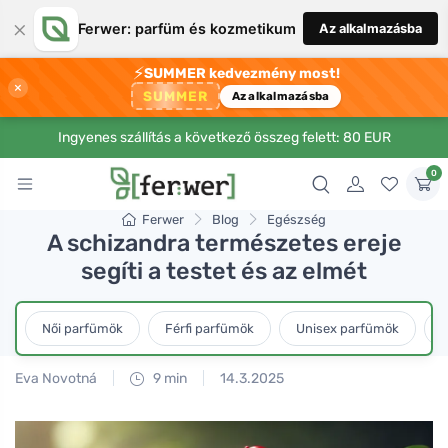
×
Ferwer: parfüm és kozmetikum
Az alkalmazásba
⚡
SUMMER kedvezmény most!
×
SUMMER
Az alkalmazásba
Ingyenes szállítás a következő összeg felett: 80 EUR
0
Ferwer
Blog
Egészség
A schizandra természetes ereje
segíti a testet és az elmét
Női parfümök
Férfi parfümök
Unisex parfümök
L
Eva Novotná
9 min
14.3.2025