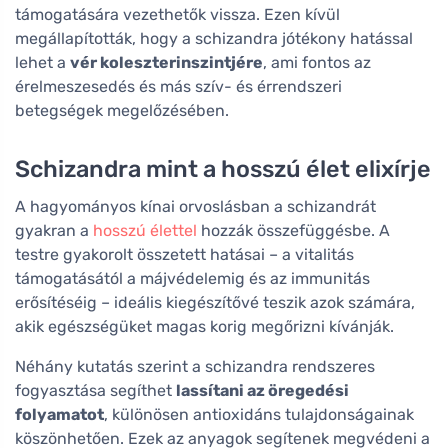
támogatására vezethetők vissza. Ezen kívül
megállapították, hogy a schizandra jótékony hatással
lehet a
vér koleszterinszintjére
, ami fontos az
érelmeszesedés és más szív- és érrendszeri
betegségek megelőzésében.
Schizandra mint a hosszú élet elixírje
A hagyományos kínai orvoslásban a schizandrát
gyakran a
hosszú élettel
hozzák összefüggésbe. A
testre gyakorolt összetett hatásai – a vitalitás
támogatásától a májvédelemig és az immunitás
erősítéséig – ideális kiegészítővé teszik azok számára,
akik egészségüket magas korig megőrizni kívánják.
Néhány kutatás szerint a schizandra rendszeres
fogyasztása segíthet
lassítani az öregedési
folyamatot
, különösen antioxidáns tulajdonságainak
köszönhetően. Ezek az anyagok segítenek megvédeni a