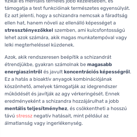
fizikai és mentális terhelés jobb kezelésében, és
támogatja a test funkcióinak természetes egyensúlyát.
Ez azt jelenti, hogy a schizandra nemcsak a fáradtság
ellen hat, hanem növeli az ellenálló képességet a
stressztényezőkkel
szemben, ami kulcsfontosságú
lehet azok számára, akik magas munkatempóval vagy
lelki megterheléssel küzdenek.
Azok, akik rendszeresen beépítik a schizandrát
étrendjükbe, gyakran számolnak be
magasabb
energiaszintről
és javult
koncentrációs képességről
.
Ez a hatás a bioaktív anyagok kombinációjának
köszönhető, amelyek támogatják az idegrendszer
működését és javítják az agy vérkeringését. Ennek
eredményeként a schizandra hozzájárulhat a jobb
mentális teljesítményhez
, és csökkentheti a hosszú
távú
stressz
negatív hatásait, mint például az
álmatlanság vagy ingerlékenység.