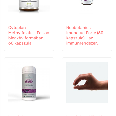
Cytoplan
Neobotanics
Methylfolate - Folsav
Imunacut Forte (60
bioaktív formában,
kapszula) - az
60 kapszula
immunrendszer
erősítésére