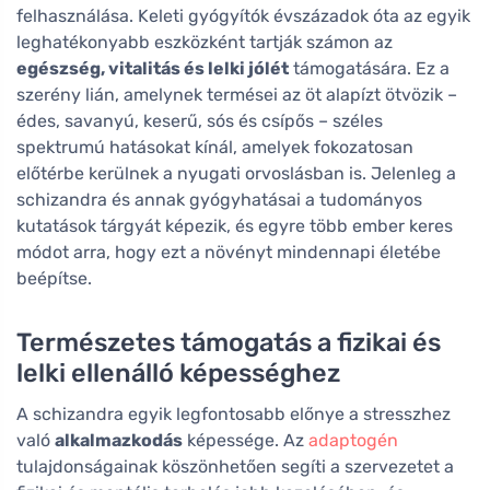
felhasználása. Keleti gyógyítók évszázadok óta az egyik
leghatékonyabb eszközként tartják számon az
egészség, vitalitás és lelki jólét
támogatására. Ez a
szerény lián, amelynek termései az öt alapízt ötvözik –
édes, savanyú, keserű, sós és csípős – széles
spektrumú hatásokat kínál, amelyek fokozatosan
előtérbe kerülnek a nyugati orvoslásban is. Jelenleg a
schizandra és annak gyógyhatásai a tudományos
kutatások tárgyát képezik, és egyre több ember keres
módot arra, hogy ezt a növényt mindennapi életébe
beépítse.
Természetes támogatás a fizikai és
lelki ellenálló képességhez
A schizandra egyik legfontosabb előnye a stresszhez
való
alkalmazkodás
képessége. Az
adaptogén
tulajdonságainak köszönhetően segíti a szervezetet a