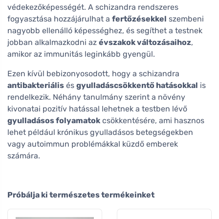
védekezőképességét. A schizandra rendszeres
fogyasztása hozzájárulhat a
fertőzésekkel
szembeni
nagyobb ellenálló képességhez, és segíthet a testnek
jobban alkalmazkodni az
évszakok változásaihoz
,
amikor az immunitás leginkább gyengül.
Ezen kívül bebizonyosodott, hogy a schizandra
antibakteriális
és
gyulladáscsökkentő hatásokkal
is
rendelkezik. Néhány tanulmány szerint a növény
kivonatai pozitív hatással lehetnek a testben lévő
gyulladásos folyamatok
csökkentésére, ami hasznos
lehet például krónikus gyulladásos betegségekben
vagy autoimmun problémákkal küzdő emberek
számára.
Próbálja ki természetes termékeinket