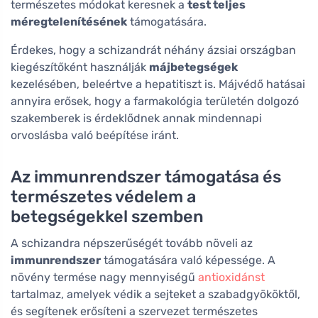
természetes módokat keresnek a
test teljes
méregtelenítésének
támogatására.
Érdekes, hogy a schizandrát néhány ázsiai országban
kiegészítőként használják
májbetegségek
kezelésében, beleértve a hepatitiszt is. Májvédő hatásai
annyira erősek, hogy a farmakológia területén dolgozó
szakemberek is érdeklődnek annak mindennapi
orvoslásba való beépítése iránt.
Az immunrendszer támogatása és
természetes védelem a
betegségekkel szemben
A schizandra népszerűségét tovább növeli az
immunrendszer
támogatására való képessége. A
növény termése nagy mennyiségű
antioxidánst
tartalmaz, amelyek védik a sejteket a szabadgyököktől,
és segítenek erősíteni a szervezet természetes