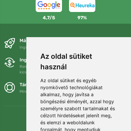
4,7/5
97%
Másnapra és ingyenesen
Ingyenes szállítás a következő összeg felett: 80 EUR
Az oldal sütiket
Ingyenes csere és visszaküldés
használ
Rendelését 90 napon belül bármikor visszaküldheti vagy
kicserélheti.
Az oldal sütiket és egyéb
Támogatjuk a Trees.org-ot
nyomkövető technológiákat
Minden megrendelésért ültetünk egy fát! Bővebben
Rólunk
.
alkalmaz, hogy javítsa a
böngészési élményét, azzal hogy
személyre szabott tartalmakat és
célzott hirdetéseket jelenít meg,
és elemzi a weboldalunk
forgalmát, hogy megtudjuk