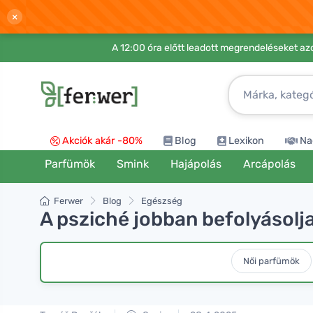
×
A 12:00 óra előtt leadott megrendeléseket azo
Akciók akár -80%
Blog
Lexikon
Na
Parfümök
Smink
Hajápolás
Arcápolás
Ferwer
Blog
Egészség
A psziché jobban befolyásolj
Női parfümök