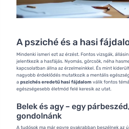
A psziché és a hasi fájda
Mindenki ismeri ezt az érzést. Fontos vizsgák, állási
jelentkezik a hasfájás. Nyomás, görcsök, néha has
kapcsolatban állna az érzelmeinkkel. És mint kiderül
nagyobb érdeklődés mutatkozik a mentális egészség 
a
pszichés eredetű hasi fájdalom
válik fontos tém
egészségesebb életmód felé keresik az utat.
Belek és agy – egy párbeszéd,
gondolnánk
A tudósok ma már egyre gyakrabban beszélnek az úg