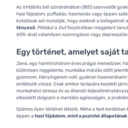
Az irritábilis bél szindrómában (IBS) szenvedők gyak
hasi fájdalom, puffadás, hasmenés vagy éppen székr
kutatások azt mutatják, hogy ezeknél a betegeknél 
tényező
. Például a
Gut
folyóiratban megjelent tanul
60%-ánál valamilyen szorongásos vagy depressziós z
Egy történet, amelyet saját 
Jana, egy harminchárom éves prágai menedzser, hos
különösen reggelente, munkába indulás előtt jelentk
gyomrom. Hányingerem volt, gyakran hasmenésem is 
emlékszik vissza. Csak amikor terápiára kezdett járni
munkahelyi stressz és az állandó teljesítménykénys
elkezdett dolgozni a mentális egészségén, a probl
Számos ilyen történet létezik. Néha a test korábban 
éppen a
hasi fájdalom, mint a psziché állapotána