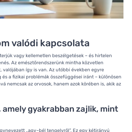
lom valódi kapcsolata
nterjúk vagy kellemetlen beszélgetések – és hirtelen
menés. Az emésztőrendszerünk mintha közvetlen
t, valójában így is van. Az utóbbi években egyre
és a fizikai problémák összefüggései iránt – különösen
ává nemcsak az orvosok, hanem azok körében is, akik az
 amely gyakrabban zajlik, mint
ynevezett „agy–bél tengelyről”. Ez egy kétirányú