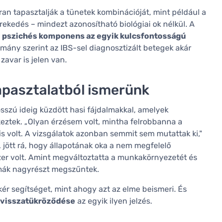
ran tapasztalják a tünetek kombinációját, mint például a
ekedés – mindezt azonosítható biológiai ok nélkül. A
a
pszichés komponens az egyik kulcsfontosságú
mány szerint az IBS-sel diagnosztizált betegek akár
avar is jelen van.
tapasztalatból ismerünk
szú ideig küzdött hasi fájdalmakkal, amelyek
eztek. „Olyan érzésem volt, mintha felrobbanna a
volt. A vizsgálatok azonban semmit sem mutattak ki,"
, jött rá, hogy állapotának oka a nem megfelelő
zer volt. Amint megváltoztatta a munkakörnyezetét és
émák nagyrészt megszűntek.
kér segítséget, mint ahogy azt az elme beismeri. És
k visszatükröződése
az egyik ilyen jelzés.