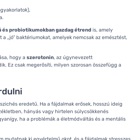
őgyakorlatok),
a.
ú és probiotikumokban gazdag étrend
is, amely
at a „jó” baktériumokat, amelyek nemcsak az emésztést,
ása, hogy a
szerotonin
, az úgynevezett
k. Ez csak megerősíti, milyen szorosan összefügg a
rdulni
szichés eredetű. Ha a fájdalmak erősek, hosszú ideig
székletben, hányás vagy hirtelen súlycsökkenés
Ugyanígy, ha a problémák a életmódváltás és a mentális
em mutatnak ki egyértelmű okot, és a fájdalmak stresszes