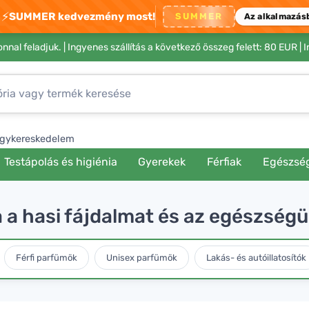
⚡
SUMMER kedvezmény most!
SUMMER
Az alkalmazás
nnal feladjuk. |
Ingyenes szállítás a következő összeg felett: 80 EUR
| 
gykereskedelem
Testápolás és higiénia
Gyerekek
Férfiak
Egészsé
a a hasi fájdalmat és az egészség
Férfi parfümök
Unisex parfümök
Lakás- és autóillatosítók