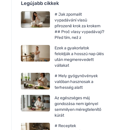
Legújabb cikkek
# Jak zpomalit
vypadávání vlasů
přirozeně krok za krokem
## Proč vlasy vypadávají?
Před tím, než z
Ezek a gyakorlatok
feloldják a hosszú nap ülés
után megmerevedett
vállakat
# Mely gyógynövények
valóban hasznosak a
terhesség alatt
Az egészséges máj
gondozása nem igényel
semmilyen méregtelenítő
kúrát
# Receptek