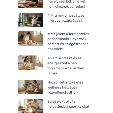
hüvelyesekből, amelyek
nem okoznak puffadást
# Mi a mikromozgás, és
miért van szüksége rá
# Mit jelent a természetes
gondoskodás a gyermek
bőréért és az egészséges
hasikóért
A vércukorszint és az
energiaszint a nap
folyamán kéz a kézben
járnak
Hozzon létre tökéletes
wellness hétvégét
közvetlenül otthon
Saját elektrolit ital
helyettesíti a sportitalokat