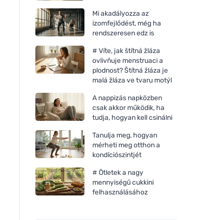
Mi akadályozza az
izomfejlődést, még ha
rendszeresen edz is
# Víte, jak štítná žláza
ovlivňuje menstruaci a
plodnost? Štítná žláza je
malá žláza ve tvaru motýl
A nappizás napközben
csak akkor működik, ha
tudja, hogyan kell csinálni
Tanulja meg, hogyan
mérheti meg otthon a
kondíciószintjét
# Ötletek a nagy
mennyiségű cukkini
felhasználásához