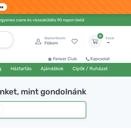
ba
Ingyenes csere és visszaküldés 90 napon belül
0
Bejelentkezés
Kosár
Fiókom
Ferwer Club
Kapcsolat
g
Háztartás
Ajándékok
Cipők / Ruházat
ünket, mint gondolnánk