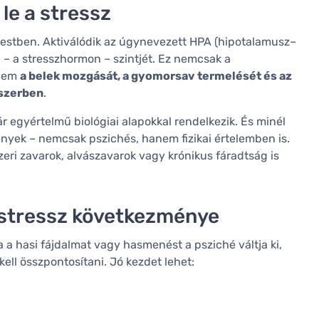
le a stressz
a testben. Aktiválódik az úgynevezett HPA (hipotalamusz–
l
– a stresszhormon – szintjét. Ez nemcsak a
anem
a belek mozgását, a gyomorsav termelését és az
szerben
.
 egyértelmű biológiai alapokkal rendelkezik. És minél
ények – nemcsak pszichés, hanem fizikai értelemben is.
eri zavarok, alvászavarok vagy krónikus fáradtság is
a stressz következménye
a hasi fájdalmat vagy hasmenést a psziché váltja ki,
kell összpontosítani. Jó kezdet lehet: