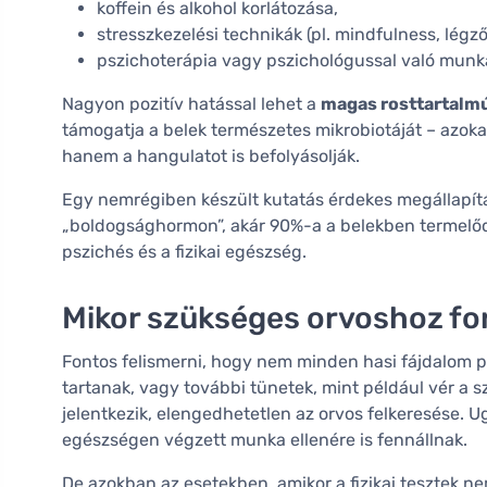
koffein és alkohol korlátozása,
stresszkezelési technikák (pl. mindfulness, légz
pszichoterápia vagy pszichológussal való munk
Nagyon pozitív hatással lehet a
magas rosttartalm
támogatja a belek természetes mikrobiotáját – azok
hanem a hangulatot is befolyásolják.
Egy nemrégiben készült kutatás érdekes megállapít
„boldogsághormon”, akár 90%-a a belekben termelődi
pszichés és a fizikai egészség.
Mikor szükséges orvoshoz fo
Fontos felismerni, hogy nem minden hasi fájdalom p
tartanak, vagy további tünetek, mint például vér a 
jelentkezik, elengedhetetlen az orvos felkeresése. 
egészségen végzett munka ellenére is fennállnak.
De azokban az esetekben, amikor a fizikai tesztek n