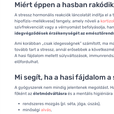
Miért éppen a hasban rakódik 
A stressz hormonális reakciók láncolatát indítja el 
hipofízis–mellékvese) tengely, amely növeli a
kortizo
szívfrekvenciát vagy a vérnyomást befolyásolja, h
idegvégződések érzékenységét az emésztőrend
Ami korábban „csak idegességnek” számított, ma már
tovább tart a stressz, annál erősebbek a következm
A hasi fájdalom mellett súlyváltozások, immunrendsz
előfordulhat.
Mi segít, ha a hasi fájdalom 
A gyógyszerek nem mindig jelentenek megoldást. Ha 
főként az
életmódváltásra
és a mentális higiéniára 
rendszeres mozgás (pl. séta, jóga, úszás),
minőségi
alvás
,