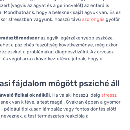
ert (vagyis az agyat és a gerincvelőt) az enterális
ja. Mondhatnánk, hogy a beleknek saját agyuk van. És ez
mikor stresszben vagyunk, hosszú távú
szorongás
gyötör
emésztőrendszer
az egyik legérzékenyebb eszköze.
ehet a pszichés feszültség következménye, még akkor
nehéz ezeket a problémákat diagnosztizálni. Az orvosok
 – és végül arra a következtetésre jutnak, hogy a
asi fájdalom mögött psziché áll
nvaló fizikai ok nélkül
. Ha valaki hosszú ideig
stressz
lésnek van kitéve, a test reagál. Gyakran éppen a gyomor
– például tipikusan lámpaláz vagy fontos döntés előtt.
 neveznek, a test természetes reakciója a