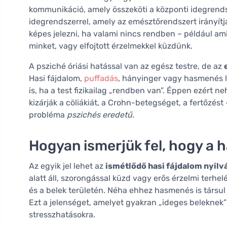
kommunikáció, amely összeköti a központi idegrendsz
idegrendszerrel, amely az emésztőrendszert irányít
képes jelezni, ha valami nincs rendben – például a
minket, vagy elfojtott érzelmekkel küzdünk.
A psziché óriási hatással van az egész testre, de az
Hasi fájdalom,
puffadás
, hányinger vagy hasmenés l
is, ha a test fizikailag „rendben van”. Éppen ezért 
kizárják a cöliákiát, a Crohn-betegséget, a fertőzést
probléma
pszichés eredetű
.
Hogyan ismerjük fel, hogy a h
Az egyik jel lehet az
ismétlődő hasi fájdalom nyilvá
alatt áll, szorongással küzd vagy erős érzelmi terhe
és a belek területén. Néha ehhez hasmenés is társul 
Ezt a jelenséget, amelyet gyakran „ideges beleknek”
stresszhatásokra.