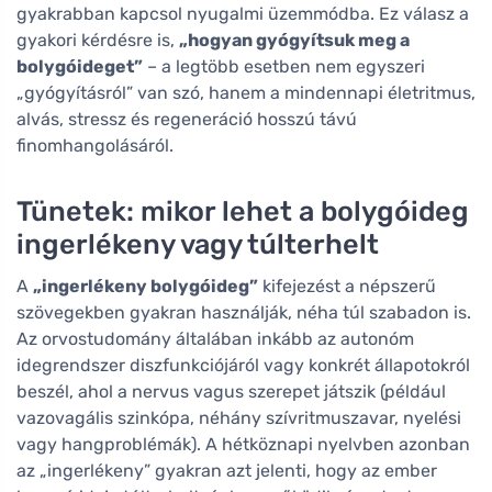
gyakrabban kapcsol nyugalmi üzemmódba. Ez válasz a
gyakori kérdésre is,
„hogyan gyógyítsuk meg a
bolygóideget”
– a legtöbb esetben nem egyszeri
„gyógyításról” van szó, hanem a mindennapi életritmus,
alvás, stressz és regeneráció hosszú távú
finomhangolásáról.
Tünetek: mikor lehet a bolygóideg
ingerlékeny vagy túlterhelt
A
„ingerlékeny bolygóideg”
kifejezést a népszerű
szövegekben gyakran használják, néha túl szabadon is.
Az orvostudomány általában inkább az autonóm
idegrendszer diszfunkciójáról vagy konkrét állapotokról
beszél, ahol a nervus vagus szerepet játszik (például
vazovagális szinkópa, néhány szívritmuszavar, nyelési
vagy hangproblémák). A hétköznapi nyelvben azonban
az „ingerlékeny” gyakran azt jelenti, hogy az ember