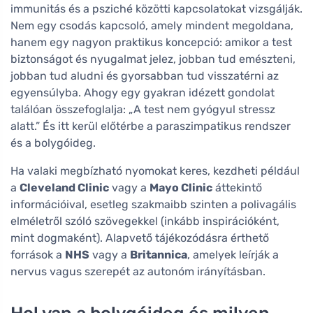
immunitás és a psziché közötti kapcsolatokat vizsgálják.
Nem egy csodás kapcsoló, amely mindent megoldana,
hanem egy nagyon praktikus koncepció: amikor a test
biztonságot és nyugalmat jelez, jobban tud emészteni,
jobban tud aludni és gyorsabban tud visszatérni az
egyensúlyba. Ahogy egy gyakran idézett gondolat
találóan összefoglalja: „A test nem gyógyul stressz
alatt.” És itt kerül előtérbe a paraszimpatikus rendszer
és a bolygóideg.
Ha valaki megbízható nyomokat keres, kezdheti például
a
Cleveland Clinic
vagy a
Mayo Clinic
áttekintő
információival, esetleg szakmaibb szinten a polivagális
elméletről szóló szövegekkel (inkább inspirációként,
mint dogmaként). Alapvető tájékozódásra érthető
források a
NHS
vagy a
Britannica
, amelyek leírják a
nervus vagus szerepét az autonóm irányításban.
Hol van a bolygóideg és milyen