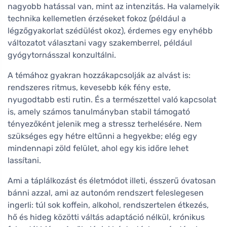
nagyobb hatással van, mint az intenzitás. Ha valamelyik
technika kellemetlen érzéseket fokoz (például a
légzőgyakorlat szédülést okoz), érdemes egy enyhébb
változatot választani vagy szakemberrel, például
gyógytornásszal konzultálni.
A témához gyakran hozzákapcsolják az alvást is:
rendszeres ritmus, kevesebb kék fény este,
nyugodtabb esti rutin. És a természettel való kapcsolat
is, amely számos tanulmányban stabil támogató
tényezőként jelenik meg a stressz terhelésére. Nem
szükséges egy hétre eltűnni a hegyekbe; elég egy
mindennapi zöld felület, ahol egy kis időre lehet
lassítani.
Ami a táplálkozást és életmódot illeti, ésszerű óvatosan
bánni azzal, ami az autonóm rendszert feleslegesen
ingerli: túl sok koffein, alkohol, rendszertelen étkezés,
hő és hideg közötti váltás adaptáció nélkül, krónikus