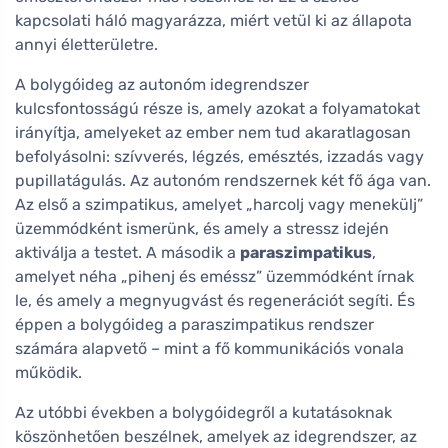
kapcsolati háló magyarázza, miért vetül ki az állapota
annyi életterületre.
A bolygóideg az autonóm idegrendszer
kulcsfontosságú része is, amely azokat a folyamatokat
irányítja, amelyeket az ember nem tud akaratlagosan
befolyásolni: szívverés, légzés, emésztés, izzadás vagy
pupillatágulás. Az autonóm rendszernek két fő ága van.
Az első a szimpatikus, amelyet „harcolj vagy menekülj”
üzemmódként ismerünk, és amely a stressz idején
aktiválja a testet. A második a
paraszimpatikus
,
amelyet néha „pihenj és eméssz” üzemmódként írnak
le, és amely a megnyugvást és regenerációt segíti. És
éppen a bolygóideg a paraszimpatikus rendszer
számára alapvető – mint a fő kommunikációs vonala
működik.
Az utóbbi években a bolygóidegről a kutatásoknak
köszönhetően beszélnek, amelyek az idegrendszer, az