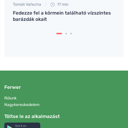
Tomáš Vařecha
17 min
Anna 
red
Fedezze fel a körmein található vízszintes
A fiz
s
barázdák okait
kezel
Ferwer
Rólunk
Nagykereskedelem
Töltse le az alkalmazást
Get it on