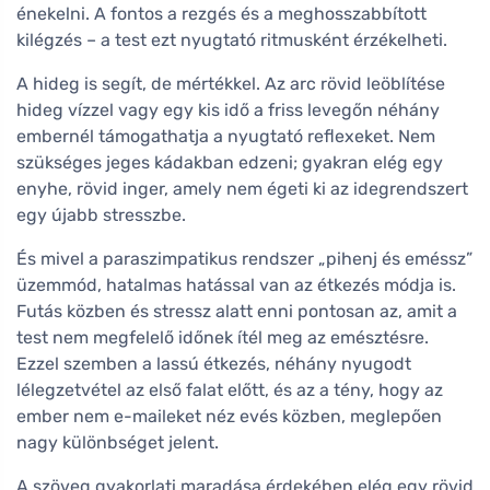
énekelni. A fontos a rezgés és a meghosszabbított
kilégzés – a test ezt nyugtató ritmusként érzékelheti.
A hideg is segít, de mértékkel. Az arc rövid leöblítése
hideg vízzel vagy egy kis idő a friss levegőn néhány
embernél támogathatja a nyugtató reflexeket. Nem
szükséges jeges kádakban edzeni; gyakran elég egy
enyhe, rövid inger, amely nem égeti ki az idegrendszert
egy újabb stresszbe.
És mivel a paraszimpatikus rendszer „pihenj és eméssz”
üzemmód, hatalmas hatással van az étkezés módja is.
Futás közben és stressz alatt enni pontosan az, amit a
test nem megfelelő időnek ítél meg az emésztésre.
Ezzel szemben a lassú étkezés, néhány nyugodt
lélegzetvétel az első falat előtt, és az a tény, hogy az
ember nem e-maileket néz evés közben, meglepően
nagy különbséget jelent.
A szöveg gyakorlati maradása érdekében elég egy rövid