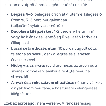
lista, amely kipróbálható segédeszközök nélkül:
Légzés 4–6
: belégzés orron át 4 ütemre, kilégzés 6
ütemre, 3–5 perc nyugalomban
(teljesítménykényszer nélkül).
Dúdolás a kilégzéskor
: 1–2 perc enyhe „mmm”
vagy halk éneklés, lehetőleg ülve, lazán tartva az
állkapcsot.
Lassú séta étkezés után
: 10 perc nyugodt séta,
telefonálás nélkül, csak a légzés és a lépések
érzékelésével.
Hideg víz az arcra
: rövid arcmosás az arcon és a
szemek környékén, amikor a test „felhevül” a
stressztől.
A nyak és a rekeszizom ellazítása
: néhány vállkör,
a nyak finom nyújtása, a has tudatos elengedése
kilégzéskor.
Ezek az apróságok nem verseny. A rendszeresség