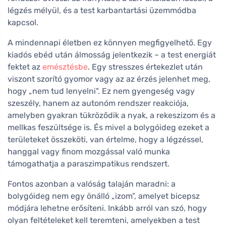
légzés mélyül, és a test karbantartási üzemmódba
kapcsol.
A mindennapi életben ez könnyen megfigyelhető. Egy
kiadós ebéd után álmosság jelentkezik – a test energiát
fektet az
emésztésbe
. Egy stresszes értekezlet után
viszont szorító gyomor vagy az az érzés jelenhet meg,
hogy „nem tud lenyelni". Ez nem gyengeség vagy
szeszély, hanem az autonóm rendszer reakciója,
amelyben gyakran tükröződik a nyak, a rekeszizom és a
mellkas feszültsége is. És mivel a bolygóideg ezeket a
területeket összeköti, van értelme, hogy a légzéssel,
hanggal vagy finom mozgással való munka
támogathatja a paraszimpatikus rendszert.
Fontos azonban a valóság talaján maradni: a
bolygóideg nem egy önálló „izom”, amelyet bicepsz
módjára lehetne erősíteni. Inkább arról van szó, hogy
olyan feltételeket kell teremteni, amelyekben a test