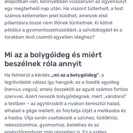
állapotban van, könnyebben visszanyeri az egyensúlyt
egy megterhelő nap után. Ha viszont túlterhelt, a test
számos kellemetlen jelet küldhet, amelyek első
pillantásra össze nem illőnek tűnhetnek. Ki kötné
például a gyomorösszehúzódást, a szívdobogást és a
torokban lévő csomót egyetlen ideghez?
Mi az a bolygóideg és miért
beszélnek róla annyit
Ha felmerül a kérdés
„mi az a bolygóideg"
, a
legrövidebb válasz így hangzik: ez a tizedik agyideg
(nervus vagus), amely összeköti az agyat számos fontos
szervvel. Azért nevezik bolygóidegnek, mert „vándorol"
a testben – az agytörzsből a nyakon keresztül halad,
elhalad a gége mellett, és folytatja útját a mellkasba és
a hasba. Útja során csatlakozik a szívhez, tüdőkhöz,
rekeszizomhoz, gyomorhoz, belekhez és az
emésztőrendszer más részeihez is. Ez a széles