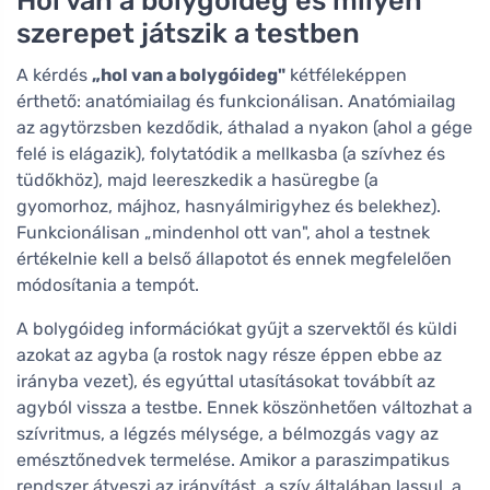
szerepet játszik a testben
A kérdés
„hol van a bolygóideg"
kétféleképpen
érthető: anatómiailag és funkcionálisan. Anatómiailag
az agytörzsben kezdődik, áthalad a nyakon (ahol a gége
felé is elágazik), folytatódik a mellkasba (a szívhez és
tüdőkhöz), majd leereszkedik a hasüregbe (a
gyomorhoz, májhoz, hasnyálmirigyhez és belekhez).
Funkcionálisan „mindenhol ott van", ahol a testnek
értékelnie kell a belső állapotot és ennek megfelelően
módosítania a tempót.
A bolygóideg információkat gyűjt a szervektől és küldi
azokat az agyba (a rostok nagy része éppen ebbe az
irányba vezet), és egyúttal utasításokat továbbít az
agyból vissza a testbe. Ennek köszönhetően változhat a
szívritmus, a légzés mélysége, a bélmozgás vagy az
emésztőnedvek termelése. Amikor a paraszimpatikus
rendszer átveszi az irányítást, a szív általában lassul, a