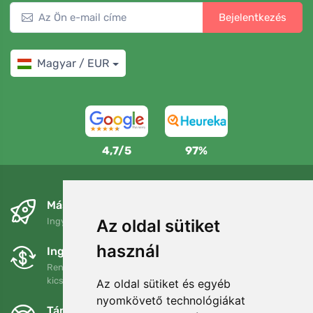
Bejelentkezés
Magyar / EUR
4,7/5
97%
Másnapra és ingyenesen
Ingyenes szállítás a következő összeg felett: 80 EUR
Az oldal sütiket
használ
Ingyenes csere és visszaküldés
Rendelését 90 napon belül bármikor visszaküldheti vagy
kicserélheti.
Az oldal sütiket és egyéb
nyomkövető technológiákat
Támogatjuk a Trees.org-ot