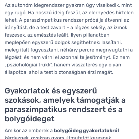
Az autonóm idegrendszer gyakran úgy viselkedik, mint
egy rugó. Ha hosszú ideig feszül, az elernyedés hirtelen
lehet. A paraszimpatikus rendszer próbálja átvenni az
irányítást, de a test zavart – a légzés sekély, az izmok
feszesek, az emésztés leállt. Ilyen pillanatban
meglepően egyszerű dolgok segíthetnek: lassítani,
meleg italt fogyasztani, néhány percre megnyugtatni a
légzést, és nem várni el azonnal teljesítményt. Ez nem
„pszichológiai trükk”, hanem visszatérés egy olyan
állapotba, ahol a test biztonságban érzi magát.
Gyakorlatok és egyszerű
szokások, amelyek támogatják a
paraszimpatikus rendszert és a
bolygóideget
Amikor az emberek a
bolygóideg gyakorlatokról
kérdeznek, gyakran gyors útmutatót keresnek.