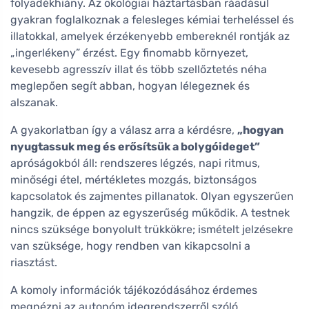
folyadékhiány. Az ökológiai háztartásban ráadásul
gyakran foglalkoznak a felesleges kémiai terheléssel és
illatokkal, amelyek érzékenyebb embereknél rontják az
„ingerlékeny” érzést. Egy finomabb környezet,
kevesebb agresszív illat és több szellőztetés néha
meglepően segít abban, hogyan lélegeznek és
alszanak.
A gyakorlatban így a válasz arra a kérdésre,
„hogyan
nyugtassuk meg és erősítsük a bolygóideget”
apróságokból áll: rendszeres légzés, napi ritmus,
minőségi étel, mértékletes mozgás, biztonságos
kapcsolatok és zajmentes pillanatok. Olyan egyszerűen
hangzik, de éppen az egyszerűség működik. A testnek
nincs szüksége bonyolult trükkökre; ismételt jelzésekre
van szüksége, hogy rendben van kikapcsolni a
riasztást.
A komoly információk tájékozódásához érdemes
megnézni az autonóm idegrendszerről szóló