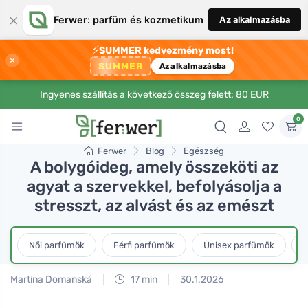
×
Ferwer: parfüm és kozmetikum
Az alkalmazásba
⚡
SUMMER kedvezmény most!
×
SUMMER
Az alkalmazásba
Ingyenes szállítás a következő összeg felett: 80 EUR
0
Ferwer
Blog
Egészség
A bolygóideg, amely összeköti az
agyat a szervekkel, befolyásolja a
stresszt, az alvást és az emészt
Női parfümök
Férfi parfümök
Unisex parfümök
L
Martina Domanská
17 min
30.1.2026