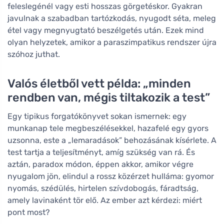
feleslegénél vagy esti hosszas görgetéskor. Gyakran
javulnak a szabadban tartózkodás, nyugodt séta, meleg
étel vagy megnyugtató beszélgetés után. Ezek mind
olyan helyzetek, amikor a paraszimpatikus rendszer újra
szóhoz juthat.
Valós életből vett példa: „minden
rendben van, mégis tiltakozik a test”
Egy tipikus forgatókönyvet sokan ismernek: egy
munkanap tele megbeszélésekkel, hazafelé egy gyors
uzsonna, este a „lemaradások” behozásának kísérlete. A
test tartja a teljesítményt, amíg szükség van rá. És
aztán, paradox módon, éppen akkor, amikor végre
nyugalom jön, elindul a rossz közérzet hulláma: gyomor
nyomás, szédülés, hirtelen szívdobogás, fáradtság,
amely lavinaként tör elő. Az ember azt kérdezi: miért
pont most?