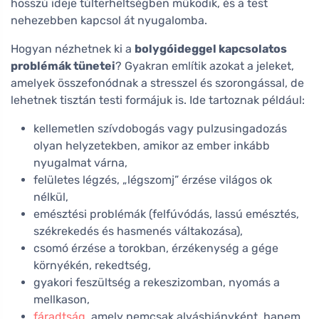
hosszú ideje túlterheltségben működik, és a test
nehezebben kapcsol át nyugalomba.
Hogyan nézhetnek ki a
bolygóideggel kapcsolatos
problémák tünetei
? Gyakran említik azokat a jeleket,
amelyek összefonódnak a stresszel és szorongással, de
lehetnek tisztán testi formájuk is. Ide tartoznak például:
kellemetlen szívdobogás vagy pulzusingadozás
olyan helyzetekben, amikor az ember inkább
nyugalmat várna,
felületes légzés, „légszomj” érzése világos ok
nélkül,
emésztési problémák (felfúvódás, lassú emésztés,
székrekedés és hasmenés váltakozása),
csomó érzése a torokban, érzékenység a gége
környékén, rekedtség,
gyakori feszültség a rekeszizomban, nyomás a
mellkason,
fáradtság
, amely nemcsak alváshiányként, hanem