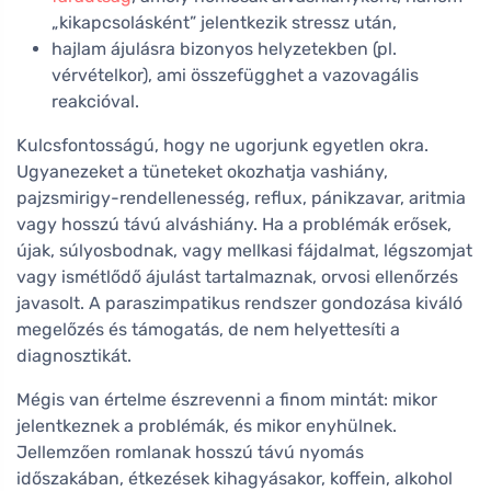
„kikapcsolásként” jelentkezik stressz után,
hajlam ájulásra bizonyos helyzetekben (pl.
vérvételkor), ami összefügghet a vazovagális
reakcióval.
Kulcsfontosságú, hogy ne ugorjunk egyetlen okra.
Ugyanezeket a tüneteket okozhatja vashiány,
pajzsmirigy-rendellenesség, reflux, pánikzavar, aritmia
vagy hosszú távú alváshiány. Ha a problémák erősek,
újak, súlyosbodnak, vagy mellkasi fájdalmat, légszomjat
vagy ismétlődő ájulást tartalmaznak, orvosi ellenőrzés
javasolt. A paraszimpatikus rendszer gondozása kiváló
megelőzés és támogatás, de nem helyettesíti a
diagnosztikát.
Mégis van értelme észrevenni a finom mintát: mikor
jelentkeznek a problémák, és mikor enyhülnek.
Jellemzően romlanak hosszú távú nyomás
időszakában, étkezések kihagyásakor, koffein, alkohol