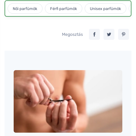
Női parfümök
Férfi parfümök
Unisex parfümök
L
Megosztás