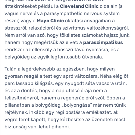
áttekintéseket például a
Cleveland Clinic
oldalain (a
vagus nerve és a parasympathetic nervous system
részei) vagy a
Mayo Clinic
oktatási anyagaiban a
stresszről, relaxációról és szívritmus változékonyságról.
Nem arról van szó, hogy tökéletes számokat hajszoljunk,
hanem hogy megértsük az elvet: a
paraszimpatikus
rendszer az ellensúly a hosszú távú nyomásra, és a
bolygóideg az egyik legfontosabb útvonala.
Talán a legérdekesebb az egészben, hogy milyen
gyorsan reagál a test egy apró változásra. Néha elég öt
perc lassabb kilégzés, egy nyugodt séta vacsora után,
és az a döntés, hogy a nap utolsó órája nem a
teljesítményről, hanem a regenerációról szól. Ebben a
pillanatban a bolygóideg „bolyongása” már nem tűnik
rejtélynek, inkább egy régi postásra emlékeztet, aki
végre teret kapott, hogy kézbesítse az üzenetet: most
biztonság van, lehet pihenni.