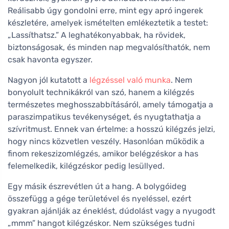
Reálisabb úgy gondolni erre, mint egy apró ingerek
készletére, amelyek ismételten emlékeztetik a testet:
„Lassíthatsz.” A leghatékonyabbak, ha rövidek,
biztonságosak, és minden nap megvalósíthatók, nem
csak havonta egyszer.
Nagyon jól kutatott a
légzéssel való munka
. Nem
bonyolult technikákról van szó, hanem a kilégzés
természetes meghosszabbításáról, amely támogatja a
paraszimpatikus tevékenységet, és nyugtathatja a
szívritmust. Ennek van értelme: a hosszú kilégzés jelzi,
hogy nincs közvetlen veszély. Hasonlóan működik a
finom rekeszizomlégzés, amikor belégzéskor a has
felemelkedik, kilégzéskor pedig lesüllyed.
Egy másik észrevétlen út a hang. A bolygóideg
összefügg a gége területével és nyeléssel, ezért
gyakran ajánlják az éneklést, dúdolást vagy a nyugodt
„mmm” hangot kilégzéskor. Nem szükséges tudni