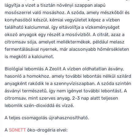
lágyítja a vizet a tisztán növényi szappan alapú
mosószerrel való mosáshoz. A szóda, amely mészkőből és
konyhasóból készül, kémiai vegyületet képez a vízben
található kalciummal, így eltávolítja a vízkeménységet
okozó anyagok egy részét a mosóvízből. A citrát, azaz a
citromsav sója, amelyet melléktermékek, például melasz
fermentálásával nyernek, már alacsonyabb hőmérsékleten
is megköti a kalciumot.
Biológiai lebomlás A Zeolit A vízben oldhatatlan ásvány,
hasonló a homokhoz, amely további lebontás nélkül szilárd
anyagként rakódik le a szennyvíziszapban. A szóda szintén
ásványi természetű, így nem igényel további lebontást. A
citromsav, mint szerves anyag, 2-3 nap alatt teljesen
lebomlik szén-dioxiddá és vízzé.
A teljes csomagolás újrahasznosítható.
A
SONETT
öko-drogéria elvei: