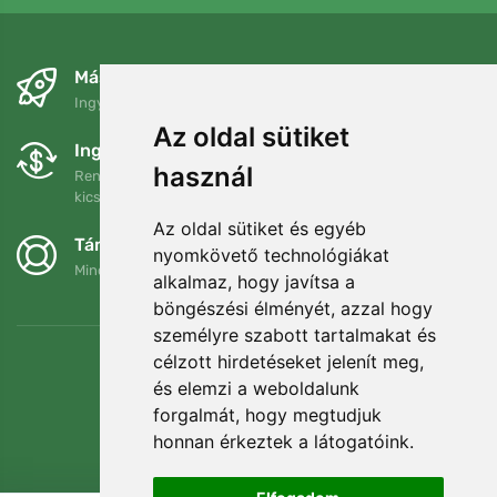
Másnapra és ingyenesen
Ingyenes szállítás a következő összeg felett: 80 EUR
Az oldal sütiket
Ingyenes csere és visszaküldés
használ
Rendelését 90 napon belül bármikor visszaküldheti vagy
kicserélheti.
Az oldal sütiket és egyéb
Támogatjuk a Trees.org-ot
nyomkövető technológiákat
Minden megrendelésért ültetünk egy fát! Bővebben
Rólunk
.
alkalmaz, hogy javítsa a
böngészési élményét, azzal hogy
személyre szabott tartalmakat és
célzott hirdetéseket jelenít meg,
és elemzi a weboldalunk
forgalmát, hogy megtudjuk
honnan érkeztek a látogatóink.