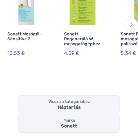
Sonett Mosógél -
Sonett
Sonett 
Sensitive 2 l
Regeneráló só
mosoga
mosogatógéphez
polírozó
2 kg
13,53 €
4,09 €
5,34 €
Vissza a kategóriához
Háztartás
Márka
Sonett