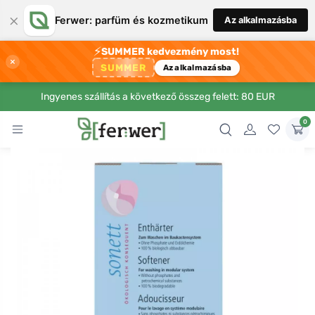
×
Ferwer: parfüm és kozmetikum
Az alkalmazásba
⚡
SUMMER kedvezmény most!
×
SUMMER
Az alkalmazásba
Ingyenes szállítás a következő összeg felett: 80 EUR
0