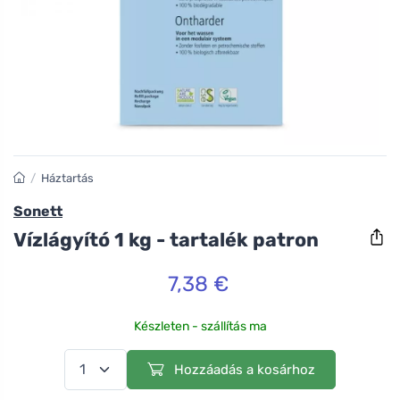
/
Háztartás
Sonett
Vízlágyító 1 kg - tartalék patron
7,38 €
Készleten - szállítás ma
Hozzáadás a kosárhoz