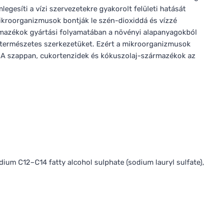
egesíti a vízi szervezetekre gyakorolt felületi hatását
ikroorganizmusok bontják le szén-dioxiddá és vízzé
mazékok gyártási folyamatában a növényi alapanyagokból
k természetes szerkezetüket. Ezért a mikroorganizmusok
. A szappan, cukortenzidek és kókuszolaj-származékok az
ium C12–C14 fatty alcohol sulphate (sodium lauryl sulfate),