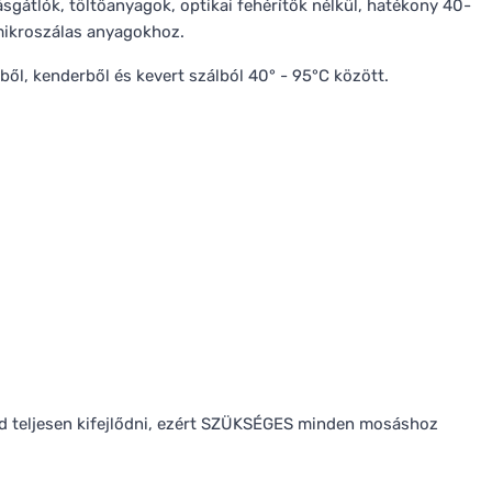
gátlók, töltőanyagok, optikai fehérítők nélkül, hatékony 40-
mikroszálas anyagokhoz.
ől, kenderből és kevert szálból 40° - 95°C között.
d teljesen kifejlődni, ezért SZÜKSÉGES minden mosáshoz