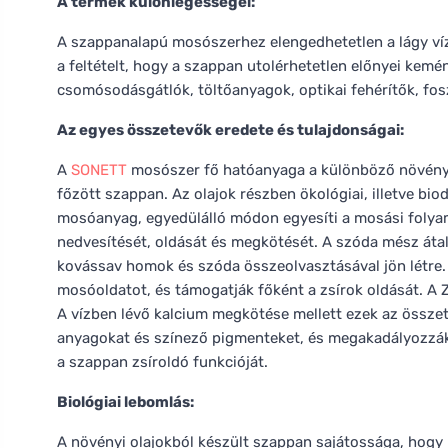
A termék különlegességei:
A szappanalapú mosószerhez elengedhetetlen a lágy ví
a feltételt, hogy a szappan utolérhetetlen előnyei kem
csomósodásgátlók, töltőanyagok, optikai fehérítők, fos
Az egyes összetevők eredete és tulajdonságai:
A
SONETT
mosószer fő hatóanyaga a különböző növényi o
főzött szappan. Az olajok részben ökológiai, illetve b
mosóanyag, egyedülálló módon egyesíti a mosási folya
nedvesítését, oldását és megkötését. A szóda mész át
kovássav homok és szóda összeolvasztásával jön létre. 
mosóoldatot, és támogatják főként a zsírok oldását. A Z
A vízben lévő kalcium megkötése mellett ezek az össze
anyagokat és színező pigmenteket, és megakadályozzák
a szappan zsíroldó funkcióját.
Biológiai lebomlás:
A növényi olajokból készült szappan sajátossága, hogy 