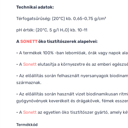
Technikai adatok:
Térfogatsűrűség: (20°C) kb. 0,65-0,75 g/cm³
pH érték: (20°C, 5 g/l H₂O) kb. 10-11
A
SONETT
öko tisztítószerek alapelvei:
• A termékek 100% -ban lebomlóak, órák vagy napok ala
• A
Sonett
elutasítja a környezetre és az emberi egészs
• Az előállítás során felhasznált nyersanyagok biodina
származnak.
• Az előállítás során használt vizet biodinamikusan ritmi
gyógynövények keverékeit és drágakövek, fémek esszenc
• A
Sonett
az egyetlen öko tisztítószer gyártó, amely ké
Termékkód