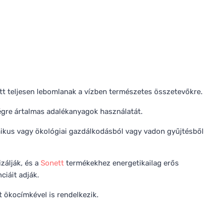
tt teljesen lebomlanak a vízben természetes összetevőkre.
égre ártalmas adalékanyagok használatát.
mikus vagy ökológiai gazdálkodásból vagy vadon gyűjtésből
zálják, és a
Sonett
termékekhez energetikailag erős
iáit adják.
t ökocímkével is rendelkezik.