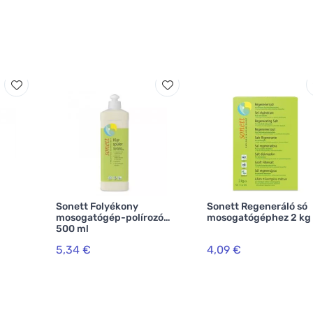
Sonett Folyékony
Sonett Regeneráló só
mosogatógép-polírozó
mosogatógéphez 2 kg
500 ml
5,34 €
4,09 €