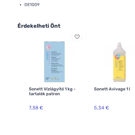
DE1009
Érdekelheti Önt
Sonett Vízlágyító 1 kg -
Sonett Avivage 1 l
tartalék patron
7,38 €
5,34 €