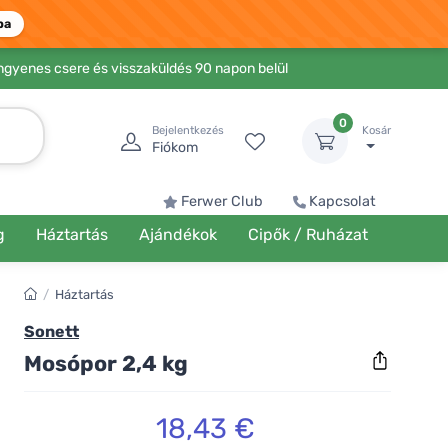
ba
Ingyenes csere és visszaküldés 90 napon belül
0
Bejelentkezés
Kosár
Fiókom
Ferwer Club
Kapcsolat
g
Háztartás
Ajándékok
Cipők / Ruházat
/
Háztartás
Sonett
Mosópor 2,4 kg
18,43 €