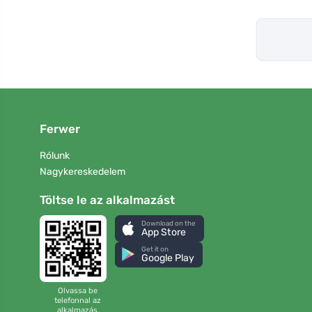
Ferwer
Rólunk
Nagykereskedelem
Töltse le az alkalmazást
Download on the
App Store
Get it on
Google Play
Olvassa be
telefonnal az
alkalmazás