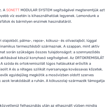
z. A
SONETT
MODULAR SYSTEM segítségével megteremtjük azt
ényebb víz esetén is kihasználhatóak legyenek. Lemondunk a
zfátok és bármilyen enzimek használatáról.
lajokból, pálma-, repce-, kókusz- és olívaolajból, lúggal
iodinamikus termesztésből származnak. A szappan, mint aktív
mat során szükséges összes tulajdonságot: a szennyeződés
alakításával készül konyhasó segítségével. Az ORTOKREMISILÁT
A szóda és ortokremiszilát lúgos hatásukkal erősítik a
eolit A és a réteges szilikát nyersanyaga kovássavas kőzetek.
tevők egyidejűleg megkötik a mosóvízben oldott szerves
 azok lerakódását a ruhán. A kókuszolaj-származék támogatja
közvetlenül felhasználás után az elhasznált vízben mindig