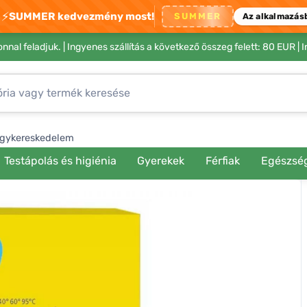
⚡
SUMMER kedvezmény most!
SUMMER
Az alkalmazás
nnal feladjuk. |
Ingyenes szállítás a következő összeg felett: 80 EUR
| 
gykereskedelem
Testápolás és higiénia
Gyerekek
Férfiak
Egészsé