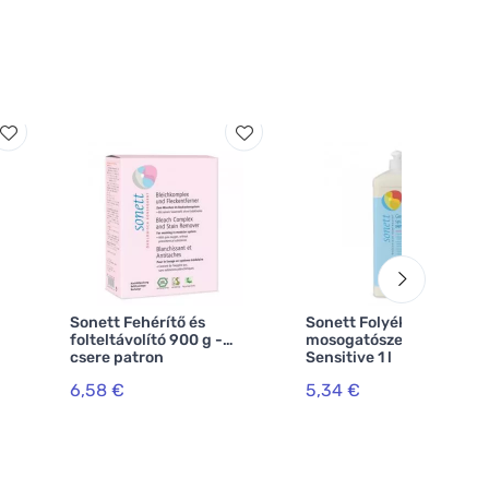
Sonett Fehérítő és
Sonett Folyékony
folteltávolító 900 g -
mosogatószer -
csere patron
Sensitive 1 l
6,58 €
5,34 €