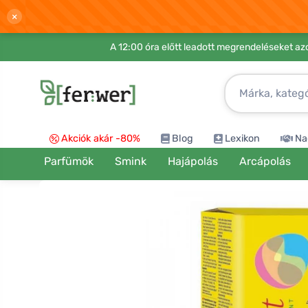
×
A 12:00 óra előtt leadott megrendeléseket azo
Akciók akár -80%
Blog
Lexikon
Na
Parfümök
Smink
Hajápolás
Arcápolás