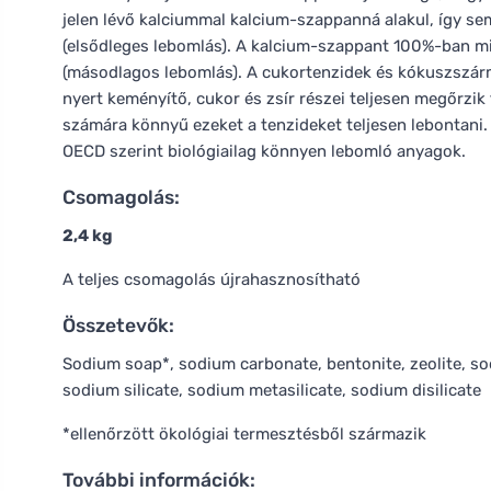
jelen lévő kalciummal kalcium-szappanná alakul, így seml
(elsődleges lebomlás). A kalcium-szappant 100%-ban m
(másodlagos lebomlás). A cukortenzidek és kókuszszár
nyert keményítő, cukor és zsír részei teljesen megőrzi
számára könnyű ezeket a tenzideket teljesen lebontani
OECD szerint biológiailag könnyen lebomló anyagok.
Csomagolás:
2,4 kg
A teljes csomagolás újrahasznosítható
Összetevők:
Sodium soap*, sodium carbonate, bentonite, zeolite, sod
sodium silicate, sodium metasilicate, sodium disilicate
*ellenőrzött ökológiai termesztésből származik
További információk: