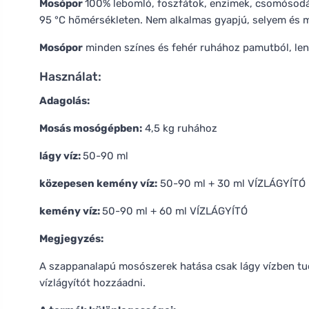
Mosópor
100% lebomló, foszfátok, enzimek, csomósodás
95 °C hőmérsékleten. Nem alkalmas gyapjú, selyem és 
Mosópor
minden színes és fehér ruhához pamutból, lenb
Használat:
Adagolás:
Mosás mosógépben:
4,5 kg ruhához
lágy víz:
50-90 ml
közepesen kemény víz:
50-90 ml + 30 ml VÍZLÁGYÍTÓ
kemény víz:
50-90 ml + 60 ml VÍZLÁGYÍTÓ
Megjegyzés:
A szappanalapú mosószerek hatása csak lágy vízben tu
vízlágyítót hozzáadni.