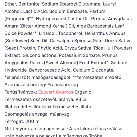
Ether, Bentonite, Sodium Stearoyl Glutamate, Lauryl
Alcohol, Lactic Acid, Sodium Benzoate, Parfum
(Fragrance)**, Hydrogenated Castor Oil, Prunus Amygdalus
Amara (Bitter Almond Kernel) Oil, Aloe Barbadensis Leaf
Juice Powder*, Linalool, Tocopherol, Helianthus Annuus
(Sunflower) Seed Oil, Caesalpina Spinosa Gum, Oryza Sativa
(Seed) Protein, Phytic Acid, Oryza Sativa (Rice Hull Powder)
Extract, Gluconolactone, Potassium Sorbate, Prunus
Amygdalus Dulcis (Sweet Almond) Fruit Extract*, Sodium
Hydroxide, Dehydroacetic Acid, Calcium Gluconate.
*ellenőrzött mezőgazdaságból, **természetes eredetű
Származási ország: Franciaország
Tanúsítványok:
Ecocert
Cosmos
Organic
Természetes összetevők aránya: 98 %
Illat eredete: Illóolajok természetes illata
Csomagolás anyaga: műanyag
Térfogat: 200 ml
Mit tegyünk a csomagolással: A tartalom felhasználása
után helyezze a palackot a műanyag gyűjtőbe.