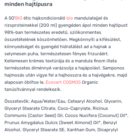
minden hajtípusra
A SO'
BiO
étic hajkondicionáló
bio
mandulatejjel és
rizsproteinekkel (200 ml) gyengéden ápol minden hajtípust
98%-ban természetes eredetű, szilikonmentes
összetételének köszönhetően. Megkönnyíti a kifésülést,
könnyedséget és gyengéd hidratálást ad a hajnak a
selymesen puha, természetesen fényes frizuráért.
Kellemesen krémes textúrája és a mandula finom illata
természetes élménnyé varázsolja a hajápolást. Samponos
hajmosás után vigye fel a hajhosszra és a hajvégekre, majd
alaposan öblítse le.
Ecocert
COSMOS
Organic
tanúsítvánnyal rendelkezik.
Összetevők: Aqua/Water/Eau, Cetearyl Alcohol, Glycerin,
Glyceryl Stearate Citrate, Coco-Caprylate, Ricinus
Communis (Castor Seed) Oil, Cocos Nucifera (Coconut) Oil*,
Prunus Amygdalus Dulcis (Sweet Almond) Oil*, Benzyl
Alcohol, Glyceryl Stearate SE, Xanthan Gum, Dicaprylyl