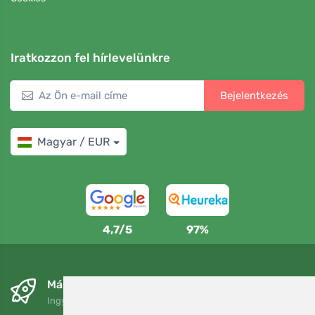
Iratkozzon fel hírlevelünkre
Bejelentkezés
Magyar / EUR
4,7/5
97%
Másnapra és ingyenesen
Ingyenes szállítás a következő összeg felett: 80 EUR