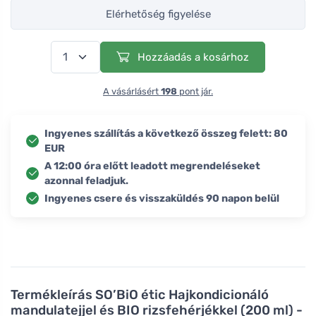
Elérhetőség figyelése
Hozzáadás a kosárhoz
A vásárlásért
198
pont jár.
Ingyenes szállítás a következő összeg felett: 80
EUR
A 12:00 óra előtt leadott megrendeléseket
azonnal feladjuk.
Ingyenes csere és visszaküldés 90 napon belül
Termékleírás
SO’BiO étic Hajkondicionáló
mandulatejjel és BIO rizsfehérjékkel (200 ml) -