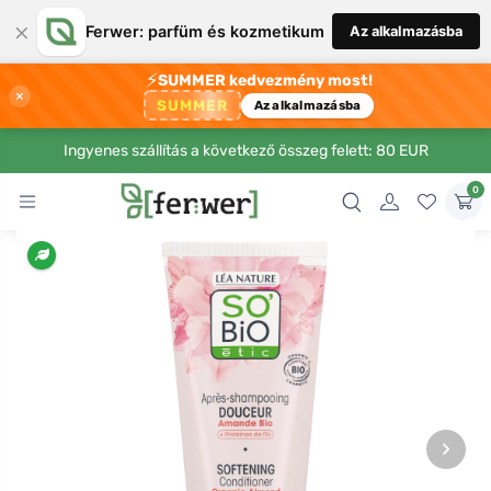
×
Ferwer: parfüm és kozmetikum
Az alkalmazásba
⚡
SUMMER kedvezmény most!
×
SUMMER
Az alkalmazásba
Ingyenes szállítás a következő összeg felett: 80 EUR
0
›