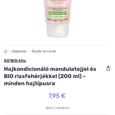
/
Hajápolás
/
Ápolás és kúrák
SO’BiO étic
Hajkondicionáló mandulatejjel és
BIO rizsfehérjékkel (200 ml) -
minden hajtípusra
7,95 €
Nincs raktáron