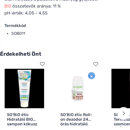
BIO
összetevők aránya: 11 %
pH-érték: 4,05 - 4,55
Termékkód
SOB011
Érdekelheti Önt
SO’BiO étic
SO’BiO étic Roll-
SO’BiO é
Hidratáló BIO
on dezodor 24
Termész
sampon kókusz
órás hidratáló
szemce
és hialuronsavval
szamártejjel -
PRÉCISI