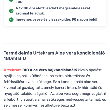
EUR
A 12:00 óra előtt leadott megrendeléseket
azonnal feladjuk.
Ingyenes csere és visszaküldés 90 napon belül
Termékleírás
Urtekram Aloe vera kondicionáló
180ml BIO
Urtekram
BIO Aloe Vera hajkondicionáló
kiváló ápolást
nyújt a hajnak, különösen, ha extra hidratálásra és
felfrissülésre van szüksége. Ez a kondicionáló aloe vera
kivonattal gazdagított, amely ismert intenzív hidratáló és
nyugtató tulajdonságairól. Az aloe vera segít megnyugtatni
a fejbőrt, biztosítja a haj szükséges nedvességtartalmát, és
selymessé, könnyen fésülhetővé teszi azt.