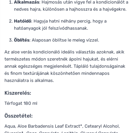
Alkalmazás
: Hajmosás után vigye fel a kondicionálót a
nedves hajra, különösen a hajhosszra és a hajvégekre.
Hatóidő
: Hagyja hatni néhány percig, hogy a
hatóanyagok jól felszívódhassanak.
Öblítés
: Alaposan öblítse le meleg vízzel.
Az aloe verás kondicionáló ideális választás azoknak, akik
természetes módon szeretnék ápolni hajukat, és elérni
annak egészséges megjelenését. Tápláló tulajdonságainak
és finom textúrájának köszönhetően mindennapos
használatra is alkalmas.
Kiszerelés:
Térfogat 180 ml
Összetétel:
Aqua, Aloe Barbadensis Leaf Extract*, Cetearyl Alcohol,