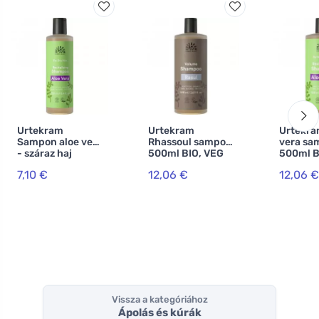
Urtekram
Urtekram
Urtekra
Sampon aloe vera
Rhassoul sampon
vera sa
- száraz haj
500ml BIO, VEG
500ml B
250ml BIO, VEG
7,10 €
12,06 €
12,06 €
Vissza a kategóriához
Ápolás és kúrák