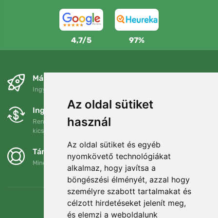
4,7/5
97%
Másnapra és ingyenesen
Ingyenes szállítás a következő összeg felett: 80 EUR
Az oldal sütiket
Ingyenes csere és visszaküldés
használ
Rendelését 90 napon belül bármikor visszaküldheti vagy
kicserélheti.
Az oldal sütiket és egyéb
Támogatjuk a Trees.org-ot
nyomkövető technológiákat
Minden megrendelésért ültetünk egy fát! Bővebben
Rólunk
.
alkalmaz, hogy javítsa a
böngészési élményét, azzal hogy
személyre szabott tartalmakat és
célzott hirdetéseket jelenít meg,
és elemzi a weboldalunk