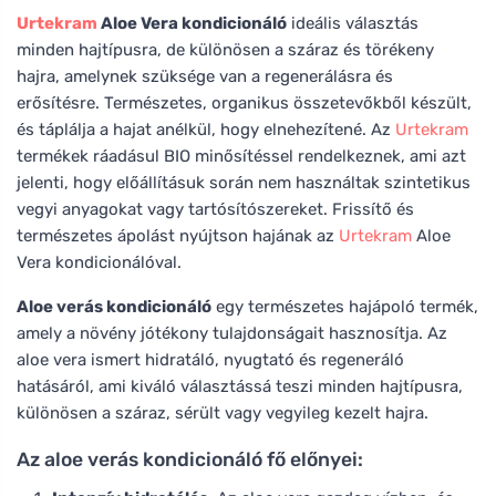
Urtekram
Aloe Vera kondicionáló
ideális választás
minden hajtípusra, de különösen a száraz és törékeny
hajra, amelynek szüksége van a regenerálásra és
erősítésre. Természetes, organikus összetevőkből készült,
és táplálja a hajat anélkül, hogy elnehezítené. Az
Urtekram
termékek ráadásul BIO minősítéssel rendelkeznek, ami azt
jelenti, hogy előállításuk során nem használtak szintetikus
vegyi anyagokat vagy tartósítószereket. Frissítő és
természetes ápolást nyújtson hajának az
Urtekram
Aloe
Vera kondicionálóval.
Aloe verás kondicionáló
egy természetes hajápoló termék,
amely a növény jótékony tulajdonságait hasznosítja. Az
aloe vera ismert hidratáló, nyugtató és regeneráló
hatásáról, ami kiváló választássá teszi minden hajtípusra,
különösen a száraz, sérült vagy vegyileg kezelt hajra.
Az aloe verás kondicionáló fő előnyei: