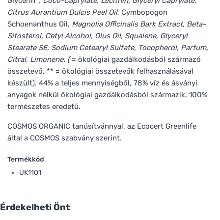
Glycerin*
, Coco-Caprylate, Lecithin, Glyceryl Caprylate,
Citrus Aurantium Dulcis Peel Oil
, Cymbopogon
Schoenanthus Oil
, Magnolia Officinalis Bark Extract, Beta-
Sitosterol, Cetyl Alcohol, Olus Oil, Squalene, Glyceryl
Stearate SE, Sodium Cetearyl Sulfate, Tocopherol, Parfum,
Citral, Limonene. (
= ökológiai gazdálkodásból származó
összetevő, ** = ökológiai összetevők felhasználásával
készült). 44% a teljes mennyiségből, 78% víz és ásványi
anyagok nélkül ökológiai gazdálkodásból származik, 100%
természetes eredetű.
COSMOS ORGANIC tanúsítvánnyal, az Ecocert Greenlife
által a COSMOS szabvány szerint.
Termékkód
UK1101
Érdekelheti Önt