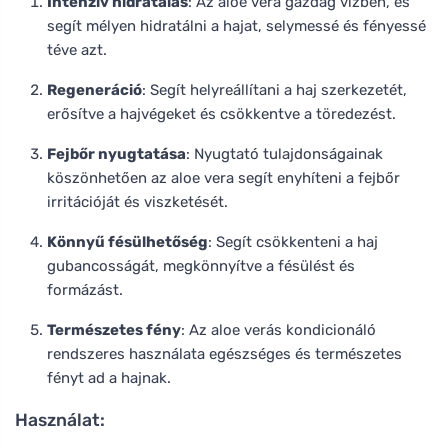
Intenzív hidratálás
: Az aloe vera gazdag vízben, és
segít mélyen hidratálni a hajat, selymessé és fényessé
téve azt.
Regeneráció
: Segít helyreállítani a haj szerkezetét,
erősítve a hajvégeket és csökkentve a töredezést.
Fejbőr nyugtatása
: Nyugtató tulajdonságainak
köszönhetően az aloe vera segít enyhíteni a fejbőr
irritációját és viszketését.
Könnyű fésülhetőség
: Segít csökkenteni a haj
gubancosságát, megkönnyítve a fésülést és
formázást.
Természetes fény
: Az aloe verás kondicionáló
rendszeres használata egészséges és természetes
fényt ad a hajnak.
Használat: