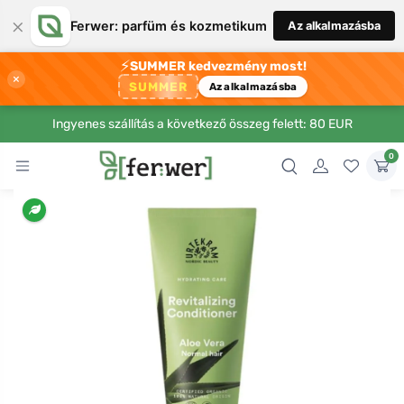
×
Ferwer: parfüm és kozmetikum
Az alkalmazásba
⚡
SUMMER kedvezmény most!
×
SUMMER
Az alkalmazásba
Ingyenes szállítás a következő összeg felett: 80 EUR
0