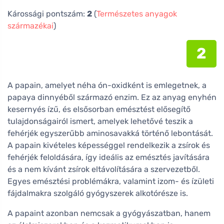
Károssági pontszám:
2
(
Természetes anyagok
származékai
)
2
A papain, amelyet néha ón-oxidként is emlegetnek, a
papaya dinnyéből származó enzim. Ez az anyag enyhén
kesernyés ízű, és elsősorban emésztést elősegítő
tulajdonságairól ismert, amelyek lehetővé teszik a
fehérjék egyszerűbb aminosavakká történő lebontását.
A papain kivételes képességgel rendelkezik a zsírok és
fehérjék feloldására, így ideális az emésztés javítására
és a nem kívánt zsírok eltávolítására a szervezetből.
Egyes emésztési problémákra, valamint izom- és ízületi
fájdalmakra szolgáló gyógyszerek alkotórésze is.
A papaint azonban nemcsak a gyógyászatban, hanem