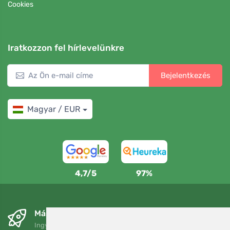
Cookies
Iratkozzon fel hírlevelünkre
Bejelentkezés
Magyar / EUR
4,7/5
97%
Másnapra és ingyenesen
Ingyenes szállítás a következő összeg felett: 80 EUR