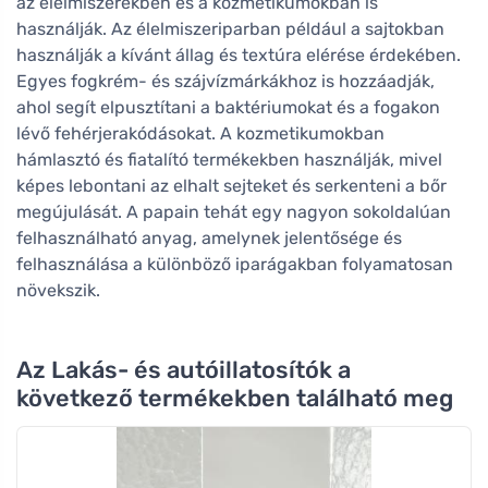
az élelmiszerekben és a kozmetikumokban is
használják. Az élelmiszeriparban például a sajtokban
használják a kívánt állag és textúra elérése érdekében.
Egyes fogkrém- és szájvízmárkákhoz is hozzáadják,
ahol segít elpusztítani a baktériumokat és a fogakon
lévő fehérjerakódásokat. A kozmetikumokban
hámlasztó és fiatalító termékekben használják, mivel
képes lebontani az elhalt sejteket és serkenteni a bőr
megújulását. A papain tehát egy nagyon sokoldalúan
felhasználható anyag, amelynek jelentősége és
felhasználása a különböző iparágakban folyamatosan
növekszik.
Az Lakás- és autóillatosítók a
következő termékekben található meg