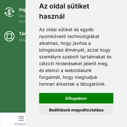
Az oldal sütiket
Ingyenes csere és visszaküldés
használ
Rendelését 90 napon belül bármikor visszaküldheti vagy
kicserélheti.
Az oldal sütiket és egyéb
Támogatjuk a Trees.org-ot
nyomkövető technológiákat
Minden megrendelésért ültetünk egy fát! Bővebben
Rólunk
.
alkalmaz, hogy javítsa a
böngészési élményét, azzal hogy
személyre szabott tartalmakat és
célzott hirdetéseket jelenít meg,
és elemzi a weboldalunk
forgalmát, hogy megtudjuk
honnan érkeztek a látogatóink.
Elfogadom
Beállítások megváltoztatása
© Topshelf s.r.o. Minden jog fenntartva.
Kategória
Keresés
Kosár