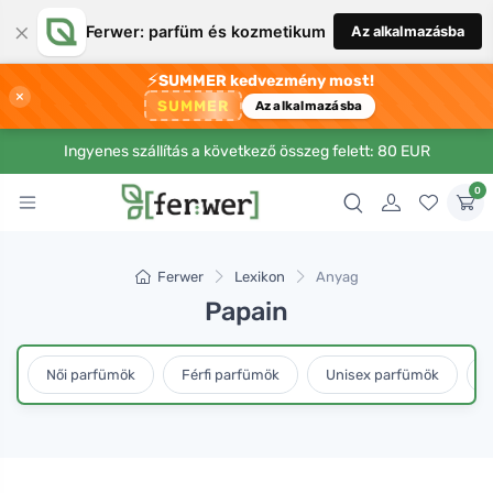
×
Ferwer: parfüm és kozmetikum
Az alkalmazásba
⚡
SUMMER kedvezmény most!
×
SUMMER
Az alkalmazásba
Ingyenes szállítás a következő összeg felett: 80 EUR
0
Ferwer
Lexikon
Anyag
Papain
Női parfümök
Férfi parfümök
Unisex parfümök
L