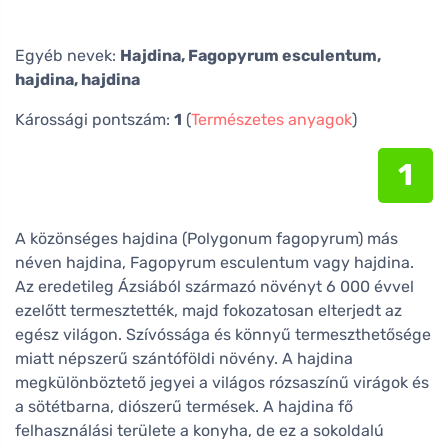
Egyéb nevek:
Hajdina, Fagopyrum esculentum,
hajdina, hajdina
Károssági pontszám:
1
(
Természetes anyagok
)
1
A közönséges hajdina (Polygonum fagopyrum) más
néven hajdina, Fagopyrum esculentum vagy hajdina.
Az eredetileg Ázsiából származó növényt 6 000 évvel
ezelőtt termesztették, majd fokozatosan elterjedt az
egész világon. Szívóssága és könnyű termeszthetősége
miatt népszerű szántóföldi növény. A hajdina
megkülönböztető jegyei a világos rózsaszínű virágok és
a sötétbarna, diószerű termések. A hajdina fő
felhasználási területe a konyha, de ez a sokoldalú