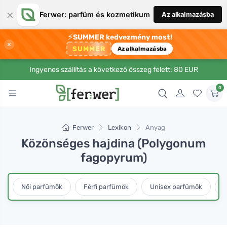
×
Ferwer: parfüm és kozmetikum
Az alkalmazásba
⚡
SUMMER kedvezmény most!
×
SUMMER
Az alkalmazásba
Ingyenes szállítás a következő összeg felett: 80 EUR
0
Ferwer
Lexikon
Anyag
Közönséges hajdina (Polygonum
fagopyrum)
Női parfümök
Férfi parfümök
Unisex parfümök
L