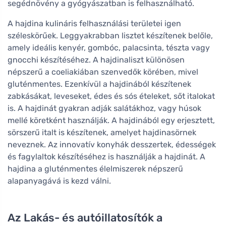
segédnövény a gyógyászatban is felhasználható.
A hajdina kulináris felhasználási területei igen
széleskörűek. Leggyakrabban lisztet készítenek belőle,
amely ideális kenyér, gombóc, palacsinta, tészta vagy
gnocchi készítéséhez. A hajdinaliszt különösen
népszerű a coeliakiában szenvedők körében, mivel
gluténmentes. Ezenkívül a hajdinából készítenek
zabkásákat, leveseket, édes és sós ételeket, sőt italokat
is. A hajdinát gyakran adják salátákhoz, vagy húsok
mellé köretként használják. A hajdinából egy erjesztett,
sörszerű italt is készítenek, amelyet hajdinasörnek
neveznek. Az innovatív konyhák desszertek, édességek
és fagylaltok készítéséhez is használják a hajdinát. A
hajdina a gluténmentes élelmiszerek népszerű
alapanyagává is kezd válni.
Az Lakás- és autóillatosítók a