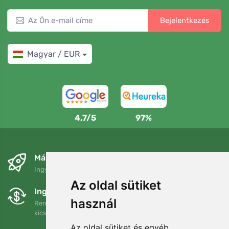
Bejelentkezés
Magyar / EUR
4,7/5
97%
Másnapra és ingyenesen
Ingyenes szállítás a következő összeg felett: 80 EUR
Az oldal sütiket
Ingyenes csere és visszaküldés
használ
Rendelését 90 napon belül bármikor visszaküldheti vagy
kicserélheti.
Az oldal sütiket és egyéb