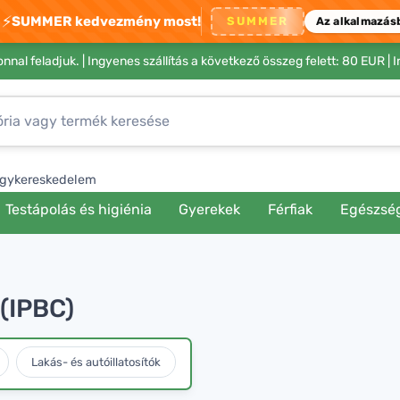
⚡
SUMMER kedvezmény most!
SUMMER
Az alkalmazás
nnal feladjuk. |
Ingyenes szállítás a következő összeg felett: 80 EUR
| 
gykereskedelem
Testápolás és higiénia
Gyerekek
Férfiak
Egészsé
(IPBC)
Lakás- és autóillatosítók