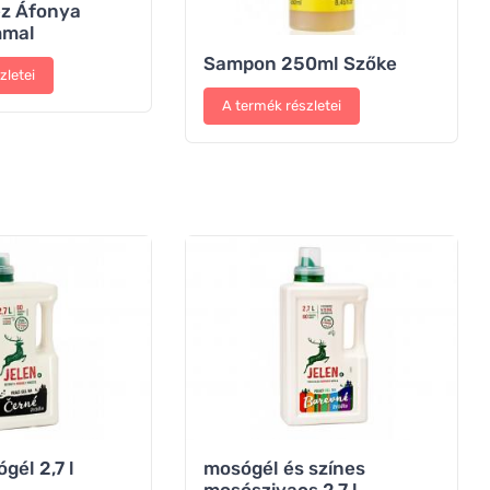
ez Áfonya
mmal
Sampon 250ml Szőke
zletei
A termék részletei
gél 2,7 l
mosógél és színes