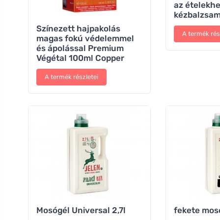
az ételekh
kézbalzsa
Színezett hajpakolás
A termék rés
magas fokú védelemmel
és ápolással Premium
Végétal 100ml Copper
A termék részletei
Mosógél Universal 2,7l
fekete mosó