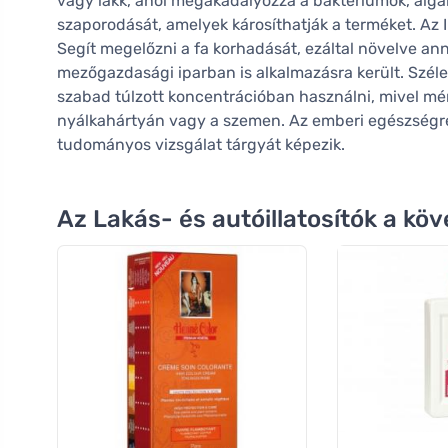
vagy lakk, ahol megakadályozza a baktériumok, algá
szaporodását, amelyek károsíthatják a terméket. Az 
Segít megelőzni a fa korhadását, ezáltal növelve anna
mezőgazdasági iparban is alkalmazásra került. Szél
szabad túlzott koncentrációban használni, mivel mér
nyálkahártyán vagy a szemen. Az emberi egészségr
tudományos vizsgálat tárgyát képezik.
Az Lakás- és autóillatosítók a k