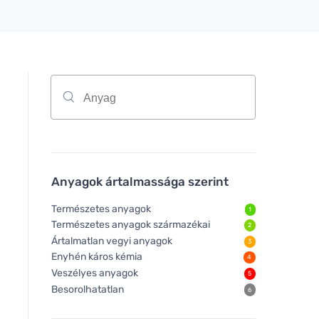
Anyagok ártalmassága szerint
Természetes anyagok
1
Természetes anyagok származékai
2
Ártalmatlan vegyi anyagok
3
Enyhén káros kémia
4
Veszélyes anyagok
5
Besorolhatatlan
6