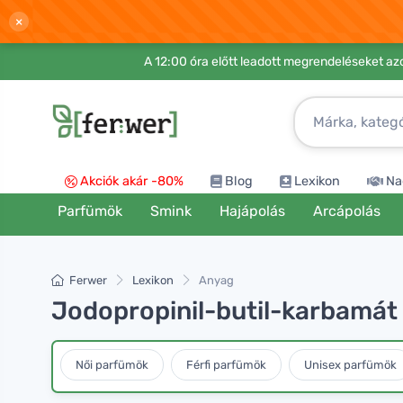
×
A 12:00 óra előtt leadott megrendeléseket azo
Akciók akár -80%
Blog
Lexikon
Na
Parfümök
Smink
Hajápolás
Arcápolás
Ferwer
Lexikon
Anyag
Jodopropinil-butil-karbamát 
Női parfümök
Férfi parfümök
Unisex parfümök