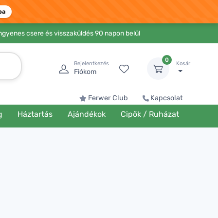
ba
Ingyenes csere és visszaküldés 90 napon belül
0
Bejelentkezés
Kosár
Fiókom
Ferwer Club
Kapcsolat
g
Háztartás
Ajándékok
Cipők / Ruházat