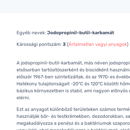
Egyéb nevek:
Jodopropinil-butil-karbamát
Károssági pontszám:
3
(
Ártalmatlan vegyi anyagok
)
A jodopropinil-butil-karbamát, más néven jodopropi
elsősorban tartósítószerként és biocidként használ
először 1967-ben szintetizáltak, és az 1970-es évekbe
Hatékony tulajdonságait -20°C és 120°C közötti hőm
bázikus környezetben is stabil, ami nagyon előnyös o
elérni.
Ezt az anyagot különböző területeken számos termé
használják bőr- és testkrémekben, dezodorokban, 
megakadályozza a penész és a baktériumok szaporod