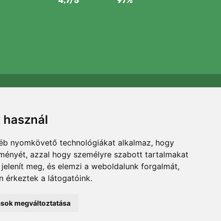
4,7/5
97%
Támogatjuk a Trees.org-ot
Minden megrendelésért ültetünk egy fát! Bővebben
t használ
Rólunk
.
gyéb nyomkövető technológiákat alkalmaz, hogy
lményét, azzal hogy személyre szabott tartalmakat
 jelenít meg, és elemzi a weboldalunk forgalmát,
 érkeztek a látogatóink.
tások megváltoztatása