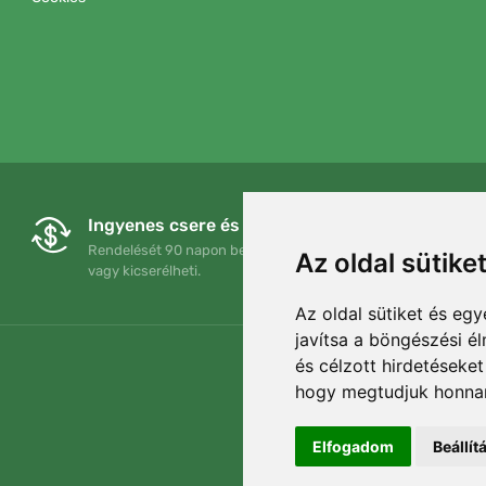
Ingyenes csere és visszaküldés
Rendelését 90 napon belül bármikor visszaküldheti
Az oldal sütike
vagy kicserélheti.
Az oldal sütiket és e
javítsa a böngészési é
és célzott hirdetéseket
hogy megtudjuk honnan
Elfogadom
Beállí