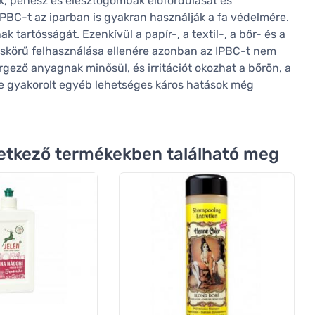
k, penész és élesztőgombák előfordulását és
IPBC-t az iparban is gyakran használják a fa védelmére.
k tartósságát. Ezenkívül a papír-, a textil-, a bőr- és a
eskörű felhasználása ellenére azonban az IPBC-t nem
gező anyagnak minősül, és irritációt okozhat a bőrön, a
e gyakorolt egyéb lehetséges káros hatások még
övetkező termékekben található meg