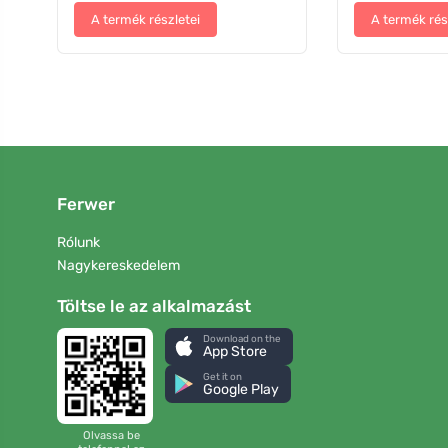
A termék részletei
A termék rés
Ferwer
Rólunk
Nagykereskedelem
Töltse le az alkalmazást
Download on the
App Store
Get it on
Google Play
Olvassa be