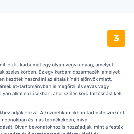
3
nil-butil-karbamát egy olyan vegyi anyag, amelyet
nak széles körben. Ez egy karbamidszármazék, amelyet
n kezdték használni az általa kínált előnyök miatt.
érséklet-tartományban is megőrzi, és savas vagy
lyan alkalmazásokban, ahol széles körű tartósítást kell
khez adják hozzá. A kozmetikumokban tartósítószerként
samponokban és más termékekben, mivel
ását. Olyan bevonatokhoz is hozzáadják, mint a festék