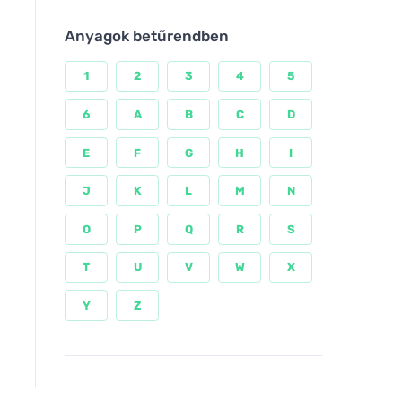
Anyagok betűrendben
1
2
3
4
5
6
A
B
C
D
E
F
G
H
I
J
K
L
M
N
O
P
Q
R
S
T
U
V
W
X
Y
Z