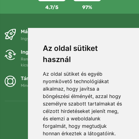
4,7/5
97%
Másnapra és ingyenesen
Ingyenes szállítás a következő összeg felett: 80 EUR
Az oldal sütiket
Ingyenes csere és visszaküldés
használ
Rendelését 90 napon belül bármikor visszaküldheti vagy
kicserélheti.
Az oldal sütiket és egyéb
Támogatjuk a Trees.org-ot
nyomkövető technológiákat
Minden megrendelésért ültetünk egy fát! Bővebben
Rólunk
.
alkalmaz, hogy javítsa a
böngészési élményét, azzal hogy
személyre szabott tartalmakat és
célzott hirdetéseket jelenít meg,
és elemzi a weboldalunk
forgalmát, hogy megtudjuk
honnan érkeztek a látogatóink.