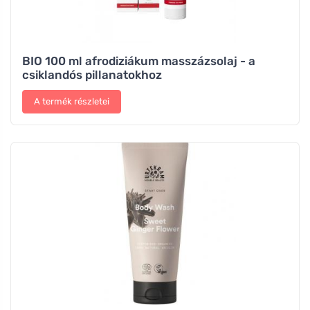
BIO 100 ml afrodiziákum masszázsolaj - a
csiklandós pillanatokhoz
A termék részletei