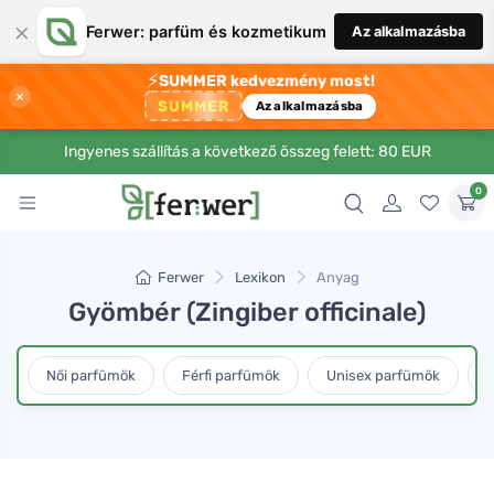
×
Ferwer: parfüm és kozmetikum
Az alkalmazásba
⚡
SUMMER kedvezmény most!
×
SUMMER
Az alkalmazásba
Ingyenes szállítás a következő összeg felett: 80 EUR
0
Ferwer
Lexikon
Anyag
Gyömbér (Zingiber officinale)
Női parfümök
Férfi parfümök
Unisex parfümök
L