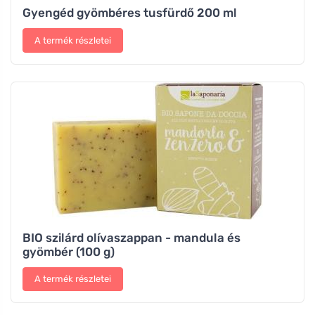
Gyengéd gyömbéres tusfürdő 200 ml
A termék részletei
BIO szilárd olívaszappan - mandula és
gyömbér (100 g)
A termék részletei