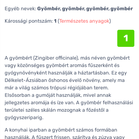
Egyéb nevek:
Gyömbér, gyömbér, gyömbér, gyömbér
Károssági pontszám:
1
(
Természetes anyagok
)
1
A gyömbért (Zingiber officinale), más néven gyömbért
vagy közönséges gyömbért aromás fűszerként és
gyógynövényként használják a háztartásban. Ez egy
Délkelet-Ázsiában őshonos évelő növény, amely ma
már a világ számos trópusi régiójában terem.
Elsősorban a gumóját használják, mivel annak
jellegzetes aromája és íze van. A gyömbér felhasználási
területei széles skálán mozognak a főzéstől a
gyógyszeriparig.
A konyhai iparban a gyömbért számos formában
használják. A fűszert frissen, szárítva és zúzva vagy