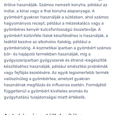
őrölve használják. Számos nemzeti konyha, például az
indiai, a kínai vagy a thai konyha alapanyaga. A
gyömbért gyakran használják a sütésben, ahol számos
hagyományos recept, például a mézeskalács vagy a
gyömbéres kenyér kulcsfontosságú összetevője. A
gyömbért különféle italok készítéséhez is használják, a
teáktól kezdve az alkoholos italokig, például a
gyömbérsörig. A kozmetikai iparban a gyömbért számos
bőr- és hajápoló termékben használják, míg a
gyógyszeriparban gyógyszerek és étrend-kiegészítők
készítéséhez használják, például emésztési problémák
vagy fejfájás kezelésére. Az egyik legismertebb termék
valószínűleg a gyömbértea, amelyet gyakran
használnak megfázás és influenza esetén. Formájától
függetlenül a gyömbért kivételes aromás és
gyógyhatású tulajdonságai miatt értékelik.