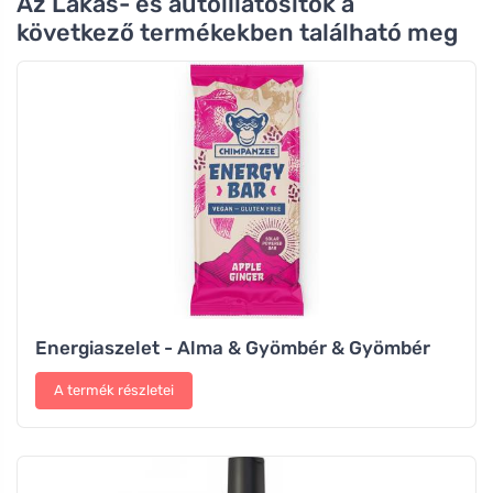
Az Lakás- és autóillatosítók a
következő termékekben található meg
Energiaszelet - Alma & Gyömbér & Gyömbér
A termék részletei