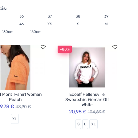
tás
:
36
37
38
39
46
XS
S
M
130cm
160cm
-80%
f Mont T-shirt Woman
Ecoalf Hellensville
Peach
Sweatshirt Woman Off
White
9,78 €
48,90 €
20,98 €
104,89 €
XL
S
L
XL