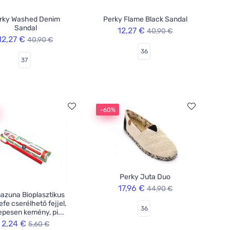
rky Washed Denim
Perky Flame Black Sandal
Sandal
12,27 €
40,90 €
12,27 €
40,90 €
36
37
-60%
Perky Juta Duo
17,96 €
44,90 €
azuna Bioplasztikus
efe cserélhető fejjel,
36
epesen kemény, pi...
2,24 €
5,60 €