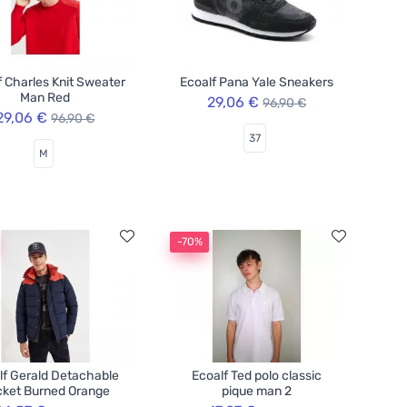
f Charles Knit Sweater
Ecoalf Pana Yale Sneakers
Man Red
29,06 €
96,90 €
29,06 €
96,90 €
37
M
-70%
lf Gerald Detachable
Ecoalf Ted polo classic
ket Burned Orange
pique man 2