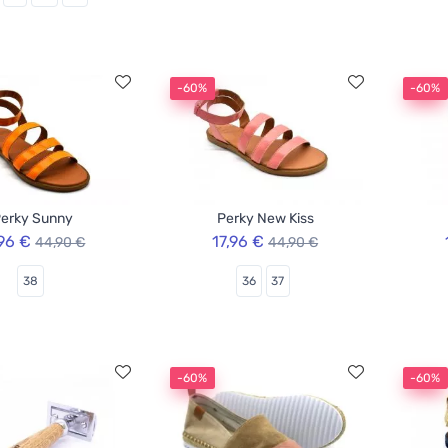
-60%
-60%
erky Sunny
Perky New Kiss
,96 €
17,96 €
44,90 €
44,90 €
38
36
37
-60%
-60%