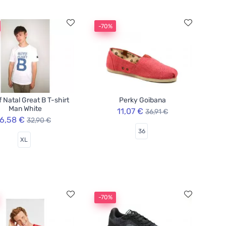
-70%
f Natal Great B T-shirt
Perky Goibana
Man White
11,07 €
36,91 €
6,58 €
32,90 €
36
XL
-70%