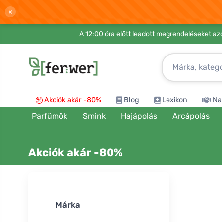
×
A 12:00 óra előtt leadott megrendeléseket azo
Akciók akár -80%
Blog
Lexikon
Na
Parfümök
Smink
Hajápolás
Arcápolás
Akciók akár -80%
Rendezés:
Márka