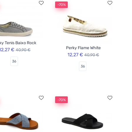
-70%
ky Tenis Baixo Rock
Perky Flame White
12,27 €
40,90 €
12,27 €
40,90 €
36
36
-70%