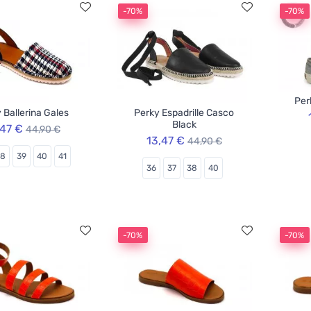
-70%
-70%
Per
 Ballerina Gales
Perky Espadrille Casco
Black
,47 €
44,90 €
13,47 €
44,90 €
38
39
40
41
36
37
38
40
-70%
-70%