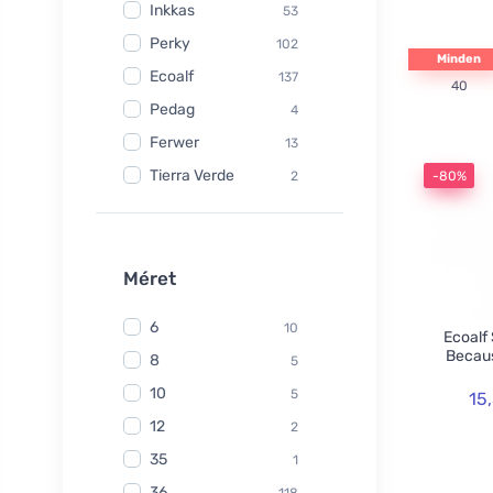
Inkkas
53
Perky
102
Minden
Ecoalf
137
40
Pedag
4
Ferwer
13
Tierra Verde
2
-80%
Watersavers
6
Made Sustained
1
Yuuki
Méret
1
TIO
6
6
10
Ecoalf
Hydrophil
5
Becaus
8
5
Kongy
7
10
5
15
Radico
31
12
2
Swirl
2
35
1
laSaponaria
7
36
118