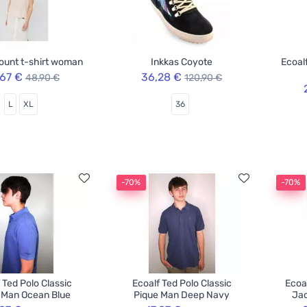
ount t-shirt woman
Inkkas Coyote
Ecoal
,67 €
36,28 €
48,90 €
120,90 €
L
XL
36
-70%
-70%
 Ted Polo Classic
Ecoalf Ted Polo Classic
Ecoa
 Man Ocean Blue
Pique Man Deep Navy
Jac