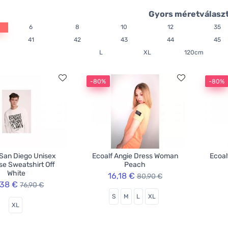
Gyors méretválasz
6
8
10
12
35
41
42
43
44
45
L
XL
120cm
-80%
-80%
 San Diego Unisex
Ecoalf Angie Dress Woman
Ecoal
e Sweatshirt Off
Peach
White
16,18 €
80,90 €
,38 €
76,90 €
S
M
L
XL
XL