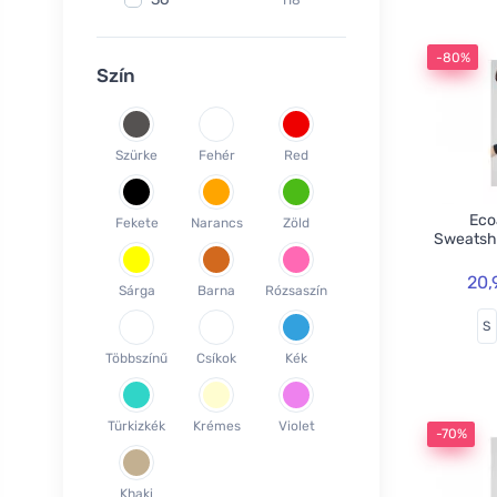
Fair Squared
9
37
120
Lamazuna
7
-80%
38
78
Szín
Ecodis
37
39
45
Officina Naturae
6
40
58
OnlyBio
1
Szürke
Fehér
Red
41
65
Endles by Econea
3
42
35
Pinke Welle
3
Ecoa
Fekete
Narancs
Zöld
43
26
Sweatsh
Lonka
1
44
17
Jack n Jill
35
20,
Sárga
Barna
Rózsaszín
45
18
Einhorn
5
S
46
19
Weleda
1
Többszínű
Csíkok
Kék
XS
3
Circular Cup
1
S
19
Neobotanics
17
Türkizkék
Krémes
Violet
M
40
-70%
FINO
4
L
39
Bombus
1
Khaki