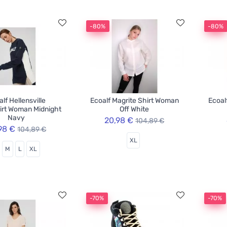
-80%
-80%
lf Hellensville
Ecoalf Magrite Shirt Woman
Ecoal
irt Woman Midnight
Off White
Navy
20,98 €
104,89 €
98 €
104,89 €
XL
M
L
XL
-70%
-70%