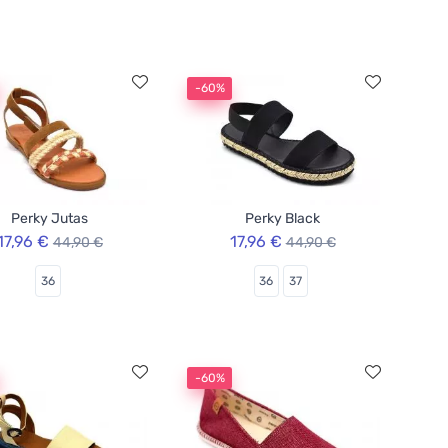
-60%
Perky Jutas
Perky Black
17,96 €
17,96 €
44,90 €
44,90 €
36
36
37
-60%