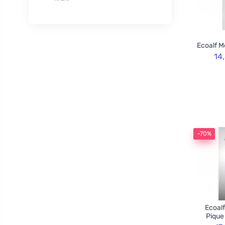
XL
50
Rozvoněno
29
120cm
3
TOOT!
1
130cm
2
Goliate
10
Ecoalf M
160cm
2
Chimpanzee
1
14
Blossombs
30
Innobiz
1
Velvety
2
Childs Farm
6
Allnature
1
-70%
BemaBio
2
Ecoalf
Pique