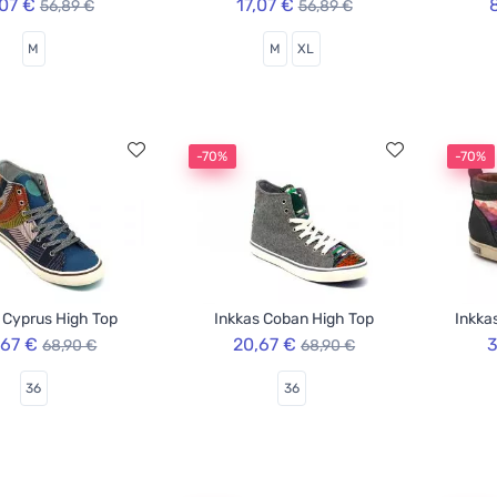
,07 €
17,07 €
56,89 €
56,89 €
M
M
XL
-70%
-70%
 Cyprus High Top
Inkkas Coban High Top
Inkka
,67 €
20,67 €
3
68,90 €
68,90 €
36
36