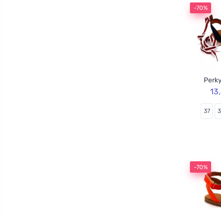
-70%
Perky
13
37
-70%