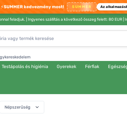
⚡
SUMMER kedvezmény most!
SUMMER
Az alkalmazás
nnal feladjuk. |
Ingyenes szállítás a következő összeg felett: 80 EUR
| 
gykereskedelem
Testápolás és higiénia
Gyerekek
Férfiak
Egészsé
(541 termék)