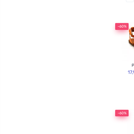
-60%
P
17
-60%