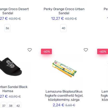
range Croco Desert
Perky Orange Croco Urban
Pe
Sandal
Sandal
,27 €
12,27 €
40,90 €
40,90 €
36
40
-60%
-60%
rban Sandal Black
Hamsa
Lamazuna Bioplasztikus
Lam
fogkefe cserélhető fejjel,
fogk
,27 €
40,90 €
középkemény, sárga
köz
2,24 €
5,60 €
37
38
42