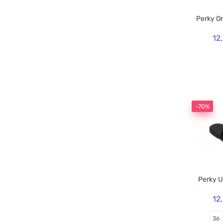
Perky O
12
-70%
Perky U
12
36