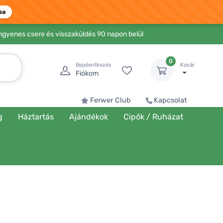
ba
Ingyenes csere és visszaküldés 90 napon belül
0
Bejelentkezés
Kosár
Fiókom
Ferwer Club
Kapcsolat
g
Háztartás
Ajándékok
Cipők / Ruházat