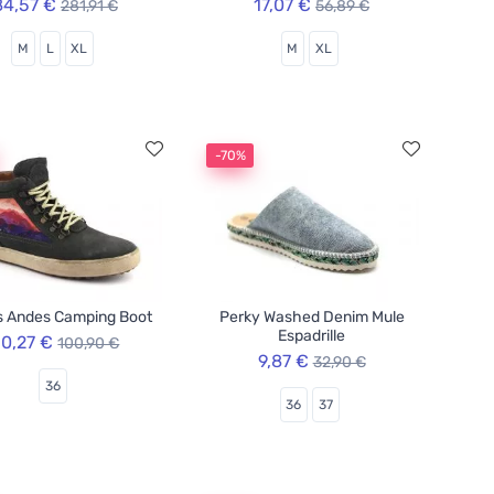
84,57 €
17,07 €
281,91 €
56,89 €
M
L
XL
M
XL
-70%
s Andes Camping Boot
Perky Washed Denim Mule
Espadrille
0,27 €
100,90 €
9,87 €
32,90 €
36
36
37