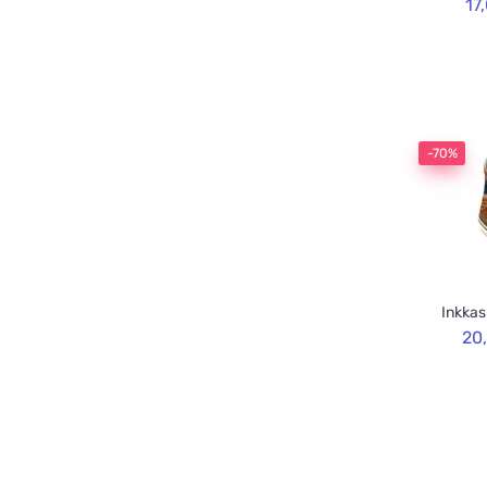
17
-70%
Inkkas
20