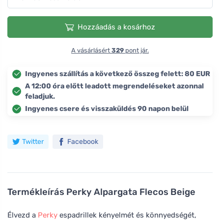
Hozzáadás a kosárhoz
A vásárlásért
329
pont jár.
Ingyenes szállítás a következő összeg felett: 80 EUR
A 12:00 óra előtt leadott megrendeléseket azonnal
feladjuk.
Ingyenes csere és visszaküldés 90 napon belül
Twitter
Facebook
Termékleírás
Perky Alpargata Flecos Beige
Élvezd a
Perky
espadrillek kényelmét és könnyedségét,