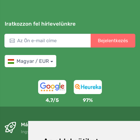
Iratkozzon fel hírlevelünkre
Bejelentkezés
Magyar / EUR
4,7/5
97%
Másnapra és ingyenesen
Ingyenes szállítás a következő összeg felett: 80 EUR