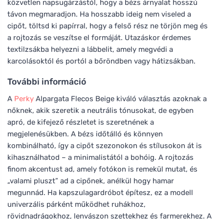
közvetlen napsugárzástól, hogy a bézs árnyalat hosszú
távon megmaradjon. Ha hosszabb ideig nem viseled a
cipőt, töltsd ki papírral, hogy a felső rész ne törjön meg és
a rojtozás se veszítse el formáját. Utazáskor érdemes
textilzsákba helyezni a lábbelit, amely megvédi a
karcolásoktól és portól a bőröndben vagy hátizsákban.
További információ
A
Perky
Alpargata Flecos Beige kiváló választás azoknak a
nőknek, akik szeretik a neutrális tónusokat, de egyben
apró, de kifejező részletet is szeretnének a
megjelenésükben. A bézs időtálló és könnyen
kombinálható, így a cipőt szezonokon és stílusokon át is
kihasználhatod – a minimalistától a bohóig. A rojtozás
finom akcentust ad, amely fotókon is remekül mutat, és
„valami pluszt” ad a cipőnek, anélkül hogy hamar
megunnád. Ha kapszulagardróbot építesz, ez a modell
univerzális párként működhet ruhákhoz,
rövidnadrágokhoz, lenvászon szettekhez és farmerekhez. A