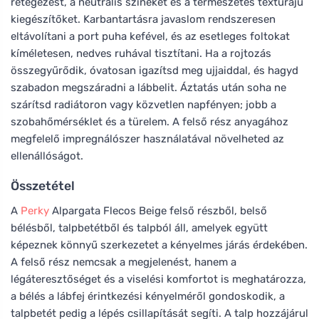
rétegezést, a neutrális színeket és a természetes textúrájú
kiegészítőket. Karbantartásra javaslom rendszeresen
eltávolítani a port puha kefével, és az esetleges foltokat
kíméletesen, nedves ruhával tisztítani. Ha a rojtozás
összegyűrődik, óvatosan igazítsd meg ujjaiddal, és hagyd
szabadon megszáradni a lábbelit. Áztatás után soha ne
szárítsd radiátoron vagy közvetlen napfényen; jobb a
szobahőmérséklet és a türelem. A felső rész anyagához
megfelelő impregnálószer használatával növelheted az
ellenállóságot.
Összetétel
A
Perky
Alpargata Flecos Beige felső részből, belső
bélésből, talpbetétből és talpból áll, amelyek együtt
képeznek könnyű szerkezetet a kényelmes járás érdekében.
A felső rész nemcsak a megjelenést, hanem a
légáteresztőséget és a viselési komfortot is meghatározza,
a bélés a lábfej érintkezési kényelméről gondoskodik, a
talpbetét pedig a lépés csillapítását segíti. A talp hozzájárul