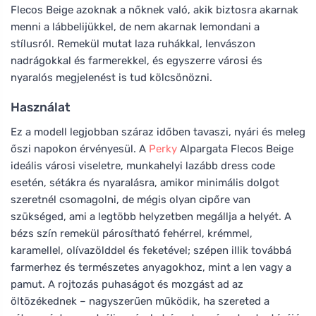
Flecos Beige azoknak a nőknek való, akik biztosra akarnak
menni a lábbelijükkel, de nem akarnak lemondani a
stílusról. Remekül mutat laza ruhákkal, lenvászon
nadrágokkal és farmerekkel, és egyszerre városi és
nyaralós megjelenést is tud kölcsönözni.
Használat
Ez a modell legjobban száraz időben tavaszi, nyári és meleg
őszi napokon érvényesül. A
Perky
Alpargata Flecos Beige
ideális városi viseletre, munkahelyi lazább dress code
esetén, sétákra és nyaralásra, amikor minimális dolgot
szeretnél csomagolni, de mégis olyan cipőre van
szükséged, ami a legtöbb helyzetben megállja a helyét. A
bézs szín remekül párosítható fehérrel, krémmel,
karamellel, olívazölddel és feketével; szépen illik továbbá
farmerhez és természetes anyagokhoz, mint a len vagy a
pamut. A rojtozás puhaságot és mozgást ad az
öltözékednek – nagyszerűen működik, ha szereted a