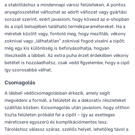
a stabilitáshoz a mindennapi városi felületeken. A pontos
anyagösszetétel változhat az adott változat vagy gyártási
sorozat szerint, ezért javaslom, hogy kövesd az e-shopban
és a cipő belsejében található termékparamétereket. Ha a
méretek között vagy, fontold meg, hogy mezítláb, vékony
zoknival vagy „láthatatlan” zoknival fogod viselni a cipőt;
még egy kis különbség is befolyásolhatja, hogyan
illeszkedik a lábbeli. Az extra puha érzet érdekében vékony
betétet is hozzáadhatsz, csak vedd figyelembe, hogy a cipő
így szorosabbá válhat.
Csomagolás
A lábbeli védőcsomagolásban érkezik, amely segít
megvédeni a formát, a felületet és a dekoratív részleteket
szállítás közben. Kicsomagolás után javaslom, hogy otthon
tiszta felületen próbáld fel a cipőt – így az esetleges
méretcsere egyszerű és komplikációmentes lesz.
Tároláshoz válassz száraz, szellős helyet, lehetőleg távol a