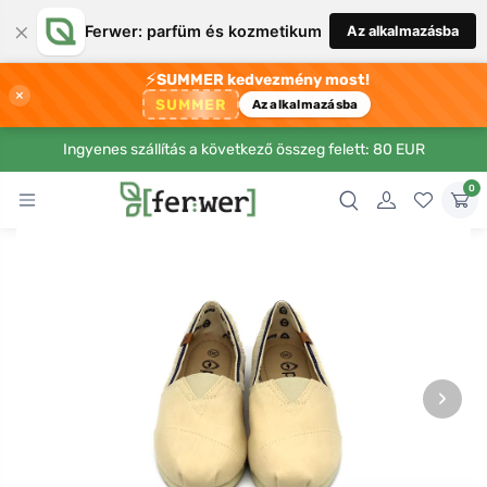
×
Ferwer: parfüm és kozmetikum
Az alkalmazásba
⚡
SUMMER kedvezmény most!
×
SUMMER
Az alkalmazásba
Ingyenes szállítás a következő összeg felett: 80 EUR
0
›