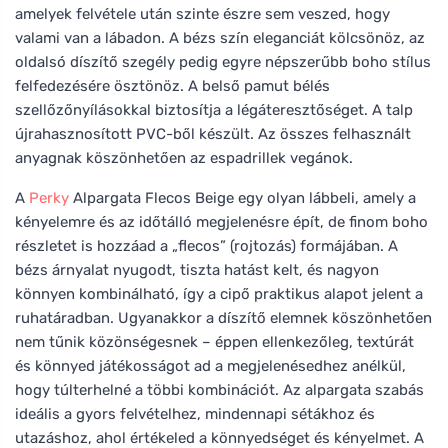
amelyek felvétele után szinte észre sem veszed, hogy
valami van a lábadon. A bézs szín eleganciát kölcsönöz, az
oldalsó díszítő szegély pedig egyre népszerűbb boho stílus
felfedezésére ösztönöz. A belső pamut bélés
szellőzőnyílásokkal biztosítja a légáteresztőséget. A talp
újrahasznosított PVC-ből készült. Az összes felhasznált
anyagnak köszönhetően az espadrillek vegánok.
A
Perky
Alpargata Flecos Beige egy olyan lábbeli, amely a
kényelemre és az időtálló megjelenésre épít, de finom boho
részletet is hozzáad a „flecos” (rojtozás) formájában. A
bézs árnyalat nyugodt, tiszta hatást kelt, és nagyon
könnyen kombinálható, így a cipő praktikus alapot jelent a
ruhatáradban. Ugyanakkor a díszítő elemnek köszönhetően
nem tűnik közönségesnek – éppen ellenkezőleg, textúrát
és könnyed játékosságot ad a megjelenésedhez anélkül,
hogy túlterhelné a többi kombinációt. Az alpargata szabás
ideális a gyors felvételhez, mindennapi sétákhoz és
utazáshoz, ahol értékeled a könnyedséget és kényelmet. A