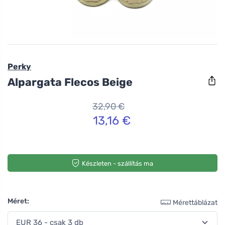
Perky
Alpargata Flecos Beige
32,90 €
13,16 €
Készleten - szállítás ma
Méret:
Mérettáblázat