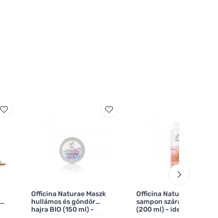
Officina Naturae Maszk
Officina Naturae BIO
lás
hullámos és göndör
sampon száraz hajra
hajra BIO (150 ml) -
(200 ml) - ideális a
megkönnyíti a fésülést
töredezett hajvégekre