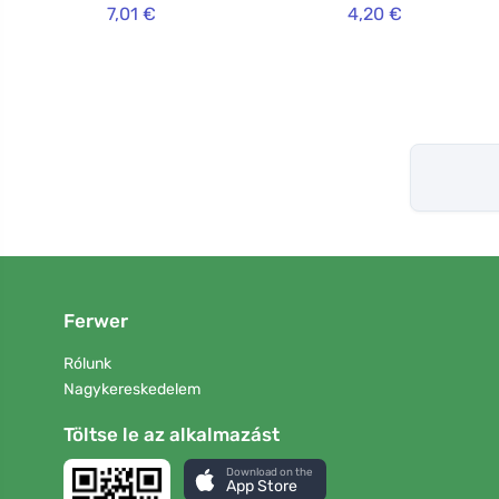
7,01 €
4,20 €
Ferwer
Rólunk
Nagykereskedelem
Töltse le az alkalmazást
Download on the
App Store