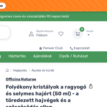
ba
Ingyenes csere és visszaküldés 90 napon belül
0
Bejelentkezés
Kosár
Fiókom
Ferwer Club
Kapcsolat
g
Háztartás
Ajándékok
Cipők / Ruházat
/
Hajápolás
/
Ápolás és kúrák
Officina Naturae
Folyékony kristályok a ragyogó
és selymes hajért (50 ml) - a
töredezett hajvégek és a
szöszösödés ellen