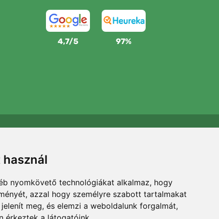
4,7/5
97%
Támogatjuk a Trees.org-ot
Minden megrendelésért ültetünk egy fát! Bővebben
t használ
Rólunk
.
gyéb nyomkövető technológiákat alkalmaz, hogy
lményét, azzal hogy személyre szabott tartalmakat
 jelenít meg, és elemzi a weboldalunk forgalmát,
 érkeztek a látogatóink.