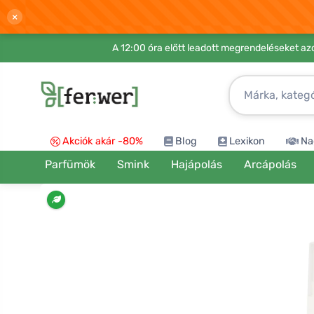
×
A 12:00 óra előtt leadott megrendeléseket azo
Akciók akár -80%
Blog
Lexikon
Na
Parfümök
Smink
Hajápolás
Arcápolás