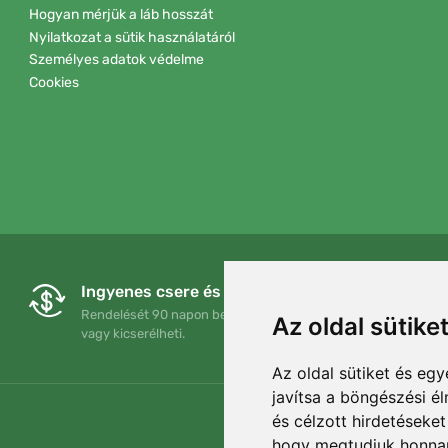
Hogyan mérjük a láb hosszát
Nyilatkozat a sütik használatáról
Személyes adatok védelme
Cookies
Ingyenes csere és visszaküldés
Rendelését 90 napon belül bármikor visszaküldheti
Az oldal sütike
vagy kicserélheti.
Az oldal sütiket és e
javítsa a böngészési é
és célzott hirdetéseket
hogy megtudjuk honnan