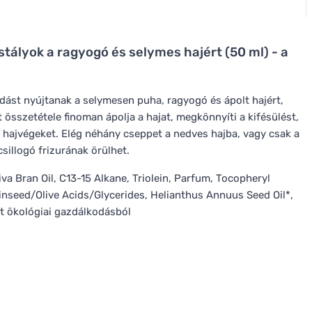
stályok a ragyogó és selymes hajért (50 ml) - a
dást nyújtanak a selymesen puha, ragyogó és ápolt hajért,
t összetétele finoman ápolja a hajat, megkönnyíti a kifésülést,
 hajvégeket. Elég néhány cseppet a nedves hajba, vagy csak a
sillogó frizurának örülhet.
iva Bran Oil, C13-15 Alkane, Triolein, Parfum, Tocopheryl
inseed/Olive Acids/Glycerides, Helianthus Annuus Seed Oil*,
tt ökológiai gazdálkodásból