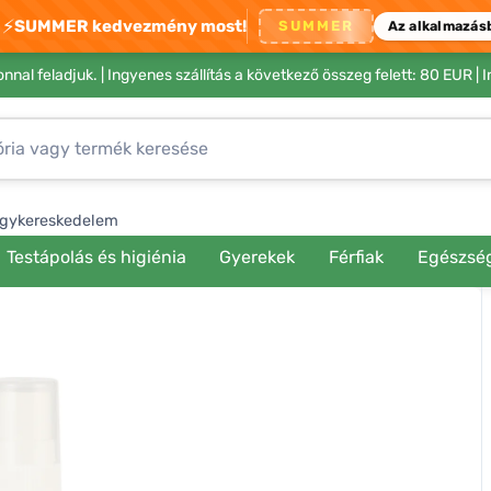
⚡
SUMMER kedvezmény most!
SUMMER
Az alkalmazás
nnal feladjuk. |
Ingyenes szállítás a következő összeg felett: 80 EUR
| 
gykereskedelem
Testápolás és higiénia
Gyerekek
Férfiak
Egészsé