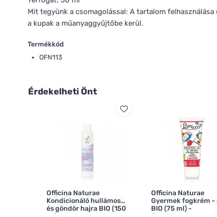
Térfogat: 50 ml
Mit tegyünk a csomagolással: A tartalom felhasználása 
a kupak a műanyaggyűjtőbe kerül.
Termékkód
OFN113
Érdekelheti Önt
Officina Naturae
Officina Naturae
Kondicionáló hullámos
Gyermek fogkrém - 
és göndör hajra BIO (150
BIO (75 ml) -
ml)
fluoridmentes