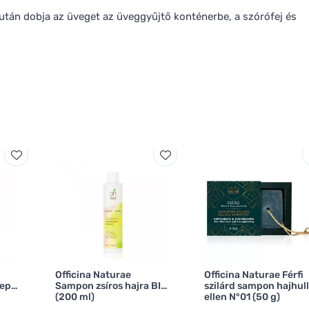
után dobja az üveget az üveggyűjtő konténerbe, a szórófej és
Officina Naturae
Officina Naturae Férfi
eper
Sampon zsíros hajra BIO
szilárd sampon hajhul
(200 ml)
ellen N°01 (50 g)