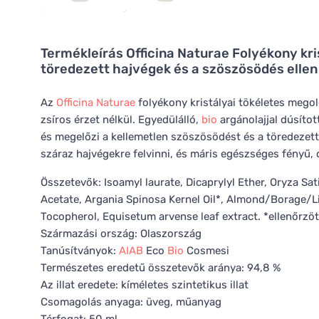
Termékleírás
Officina Naturae Folyékony kri
töredezett hajvégek és a szöszösödés ellen
Az
Officina Naturae
folyékony kristályai tökéletes megol
zsíros érzet nélkül. Egyedülálló,
bio
argánolajjal dúsítot
és megelőzi a kellemetlen szöszösödést és a töredezett
száraz hajvégekre felvinni, és máris egészséges fényű, c
Összetevők: Isoamyl laurate, Dicaprylyl Ether, Oryza Sat
Acetate, Argania Spinosa Kernel Oil*, Almond/Borage/L
Tocopherol, Equisetum arvense leaf extract. *ellenőrzö
Származási ország: Olaszország
Tanúsítványok:
AIAB
Eco
Bio
Cosmesi
Természetes eredetű összetevők aránya: 94,8 %
Az illat eredete: kíméletes szintetikus illat
Csomagolás anyaga: üveg, műanyag