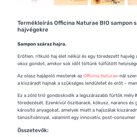
Termékleírás
Officina Naturae BIO sampon sz
hajvégekre
Sampon száraz hajra.
Erőtlen, ritkuló haj élet nélkül és egy töredezett hajvé
okoz gondot, amikor sok időt töltünk túlfűtött helyisé
Az olasz hajápoló mesterek az
Officina Naturae
-nál szer
a kiszáradt hajnak a szükséges lendületet és erőt – ma
Ez a zöld trió gondoskodik a legszárazabb fürtök mély
töredezését. Ezenkívül őszibarack, kókusz, narancs és 
károsító anyagokat, amelyek miatt a hajszálak kiszáradn
tanúsítvánnyal, valamint egy innovatív, post-consumer
Összetevők: