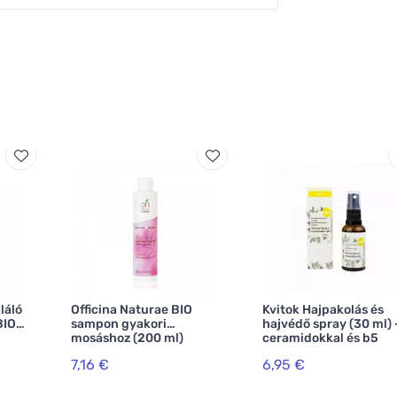
láló
Officina Naturae BIO
Kvitok Hajpakolás és
BIO
sampon gyakori
hajvédő spray (30 ml) 
mosáshoz (200 ml)
ceramidokkal és b5
k
provitaminnal
7,16 €
6,95 €