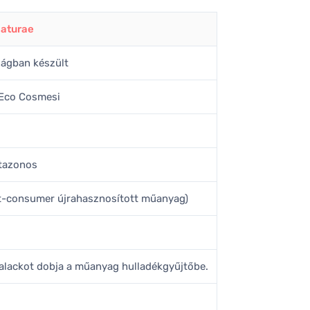
Naturae
zágban készült
 Eco Cosmesi
tazonos
t-consumer újrahasznosított műanyag)
alackot dobja a műanyag hulladékgyűjtőbe.