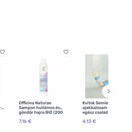
Officina Naturae
Kvitok Semleges
-
Sampon hullámos és
ajakbalzsam (8 ml) - az
göndör hajra BIO (200
egész család számára
ml)
alkalmas
7,16 €
4,13 €