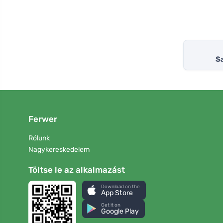
S
Ferwer
Rólunk
Nagykereskedelem
Töltse le az alkalmazást
Download on the
App Store
Get it on
Google Play