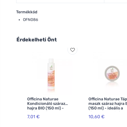
Termékkód
OFN086
Érdekelheti Önt
Officina Naturae
Officina Naturae Táp
Kondicionáló száraz
maszk száraz hajra 
hajra BIO (150 ml) -
(150 ml) - ideális a
ideális a töredezett
töredezett hajvége
7,01 €
10,60 €
hajvégekre
kezelésére.