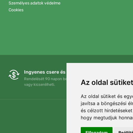
Személyes adatok védelme
Cookies
Ingyenes csere és visszaküldés
Rendelését 90 napon belül bármikor visszaküldheti
Az oldal sütike
vagy kicserélheti.
Az oldal sütiket és e
javítsa a böngészési é
és célzott hirdetéseket
hogy megtudjuk honnan
Elfogadom
Beállí