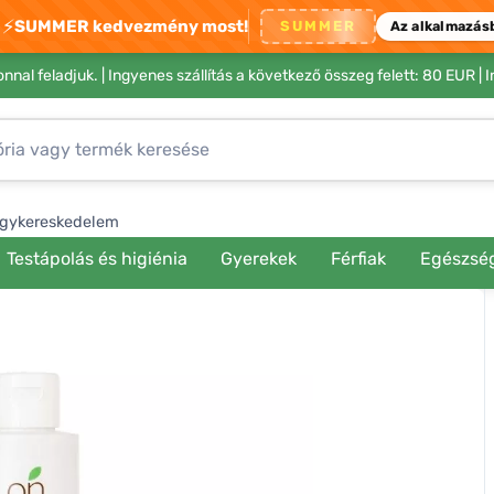
⚡
SUMMER kedvezmény most!
SUMMER
Az alkalmazás
nnal feladjuk. |
Ingyenes szállítás a következő összeg felett: 80 EUR
| 
gykereskedelem
Testápolás és higiénia
Gyerekek
Férfiak
Egészsé