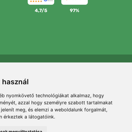
4,7/5
97%
Támogatjuk a Trees.org-ot
Minden megrendelésért ültetünk egy fát! Bővebben
t használ
Rólunk
.
gyéb nyomkövető technológiákat alkalmaz, hogy
lményét, azzal hogy személyre szabott tartalmakat
 jelenít meg, és elemzi a weboldalunk forgalmát,
 érkeztek a látogatóink.
tások megváltoztatása