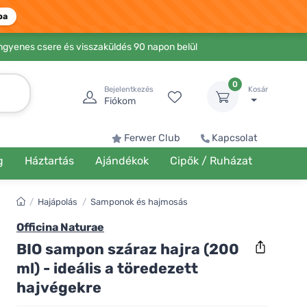
ba
Ingyenes csere és visszaküldés 90 napon belül
0
Bejelentkezés
Kosár
Fiókom
Ferwer Club
Kapcsolat
g
Háztartás
Ajándékok
Cipők / Ruházat
/
Hajápolás
/
Samponok és hajmosás
Officina Naturae
BIO sampon száraz hajra (200
ml) - ideális a töredezett
hajvégekre