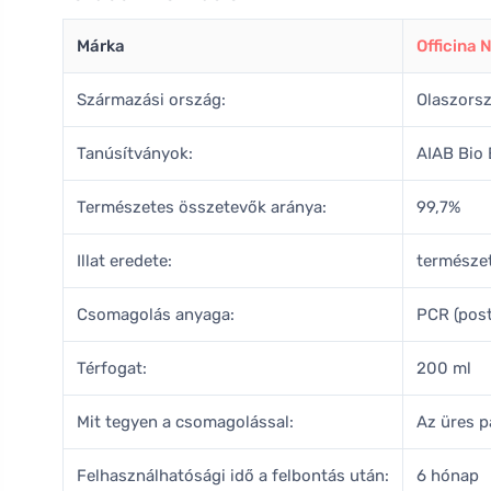
Márka
Officina 
Származási ország:
Olaszors
Tanúsítványok:
AIAB Bio
Természetes összetevők aránya:
99,7%
Illat eredete:
természe
Csomagolás anyaga:
PCR (pos
Térfogat:
200 ml
Mit tegyen a csomagolással:
Az üres p
Felhasználhatósági idő a felbontás után:
6 hónap