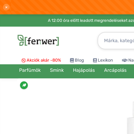
×
A 12:00 óra előtt leadott megrendeléseket azo
Akciók akár -80%
Blog
Lexikon
Na
Parfümök
Smink
Hajápolás
Arcápolás