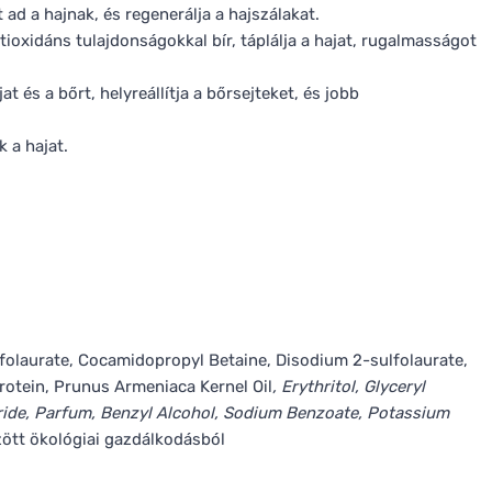
ad a hajnak, és regenerálja a hajszálakat.
ioxidáns tulajdonságokkal bír, táplálja a hajat, rugalmasságot
t és a bőrt, helyreállítja a bőrsejteket, és jobb
k a hajat.
folaurate, Cocamidopropyl Betaine, Disodium 2-sulfolaurate,
otein, Prunus Armeniaca Kernel Oil
, Erythritol, Glyceryl
ide, Parfum, Benzyl Alcohol, Sodium Benzoate, Potassium
zött ökológiai gazdálkodásból