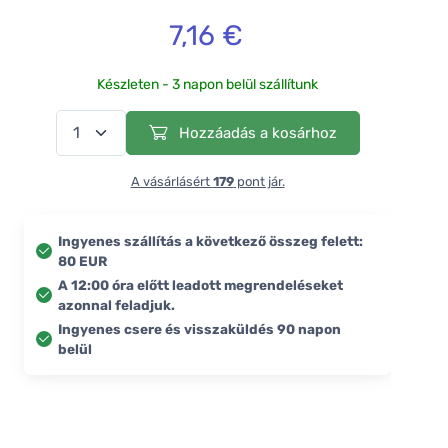
7,16 €
Készleten - 3 napon belül szállítunk
Hozzáadás a kosárhoz
A vásárlásért
179
pont jár.
Ingyenes szállítás a következő összeg felett:
80 EUR
A 12:00 óra előtt leadott megrendeléseket
azonnal feladjuk.
Ingyenes csere és visszaküldés 90 napon
belül