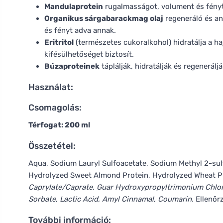
Mandulaprotein
rugalmasságot, volument és fényt 
Organikus sárgabarackmag olaj
regeneráló és ant
és fényt adva annak.
Eritritol
(természetes cukoralkohol) hidratálja a haja
kifésülhetőséget biztosít.
Búzaproteinek
táplálják, hidratálják és regeneráljá
Használat:
Csomagolás:
Térfogat: 200 ml
Összetétel:
Aqua, Sodium Lauryl Sulfoacetate, Sodium Methyl 2-sul
Hydrolyzed Sweet Almond Protein, Hydrolyzed Wheat Pr
Caprylate/Caprate, Guar Hydroxypropyltrimonium Chlor
Sorbate, Lactic Acid, Amyl Cinnamal, Coumarin.
Ellenőr
További információ: