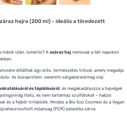
áraz hajra (200 ml) - ideális a töredezett
g a másik után. Ismerős? A
száraz haj
nemcsak a téli napokon
gekben.
encsére előálltak egy erős, természetes trióval, amely megadja
ndula- és búzaprotein, valamint sárgabarackmag olaj.
hidratálásáról és táplálásáról
, és megakadályozza a hajvégek
gyöngyvirág illatú, és nem tartalmaz szulfátokat – habzó
ak és a fejbőr irritálódik. Mindez a Bio Eco Cosmesi és a Vegan
 újrahasznosított műanyag (PCR) palackba zárva.