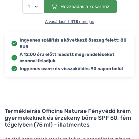
Hozzáadás a kosárhoz
A vásárlásért
473
pont jár.
Ingyenes szállítás a következő összeg felett: 80
EUR
A 12:00 óra előtt leadott megrendeléseket
azonnal feladjuk.
Ingyenes csere és visszaküldés 90 napon belül
Termékleírás
Officina Naturae Fényvédő krém
gyermekeknek és érzékeny bőrre SPF 50, fém
tégelyben (75 ml) - illatmentes