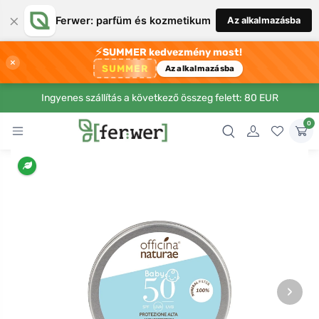
×
Ferwer: parfüm és kozmetikum
Az alkalmazásba
⚡
SUMMER kedvezmény most!
×
SUMMER
Az alkalmazásba
Ingyenes szállítás a következő összeg felett: 80 EUR
0
›