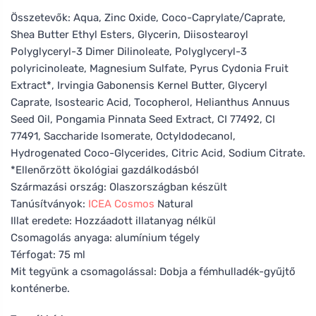
Összetevők: Aqua, Zinc Oxide, Coco-Caprylate/Caprate,
Shea Butter Ethyl Esters, Glycerin, Diisostearoyl
Polyglyceryl-3 Dimer Dilinoleate, Polyglyceryl-3
polyricinoleate, Magnesium Sulfate, Pyrus Cydonia Fruit
Extract*, Irvingia Gabonensis Kernel Butter, Glyceryl
Caprate, Isostearic Acid, Tocopherol, Helianthus Annuus
Seed Oil, Pongamia Pinnata Seed Extract, CI 77492, CI
77491, Saccharide Isomerate, Octyldodecanol,
Hydrogenated Coco-Glycerides, Citric Acid, Sodium Citrate.
*Ellenőrzött ökológiai gazdálkodásból
Származási ország: Olaszországban készült
Tanúsítványok:
ICEA
Cosmos
Natural
Illat eredete: Hozzáadott illatanyag nélkül
Csomagolás anyaga: alumínium tégely
Térfogat: 75 ml
Mit tegyünk a csomagolással: Dobja a fémhulladék-gyűjtő
konténerbe.