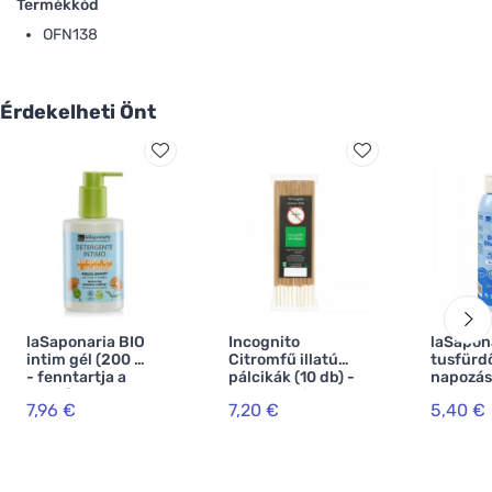
Termékkód
OFN138
Érdekelheti Önt
laSaponaria BIO
Incognito
laSapon
intim gél (200 ml)
Citromfű illatú
tusfürd
- fenntartja a
pálcikák (10 db) -
napozás
természetes ph
nem szaglik a
sampon 
7,96 €
7,20 €
5,40 €
4,5-t.
nehéz
rovaroknak