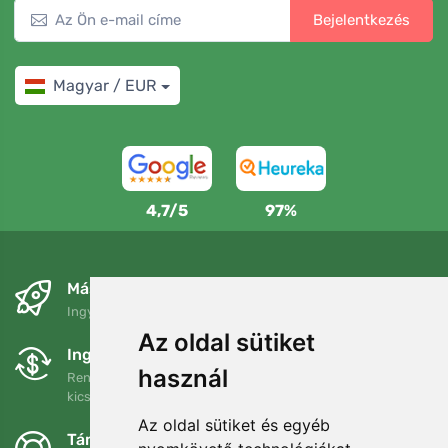
Bejelentkezés
Magyar / EUR
4,7/5
97%
Másnapra és ingyenesen
Ingyenes szállítás a következő összeg felett: 80 EUR
Az oldal sütiket
Ingyenes csere és visszaküldés
használ
Rendelését 90 napon belül bármikor visszaküldheti vagy
kicserélheti.
Az oldal sütiket és egyéb
Támogatjuk a Trees.org-ot