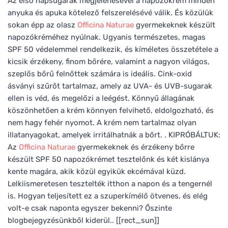
Az első napsugarak megjelenésével a napozókrém minden
anyuka és apuka kötelező felszerelésévé válik. És közülük
sokan épp az olasz
Officina Naturae
gyermekeknek készült
napozókréméhez nyúlnak. Ugyanis természetes, magas
SPF 50 védelemmel rendelkezik, és kíméletes összetétele a
kicsik érzékeny, finom bőrére, valamint a nagyon világos,
szeplős bőrű felnőttek számára is ideális. Cink-oxid
ásványi szűrőt tartalmaz, amely az UVA- és UVB-sugarak
ellen is véd, és megelőzi a leégést. Könnyű állagának
köszönhetően a krém könnyen felvihető, eldolgozható, és
nem hagy fehér nyomot. A krém nem tartalmaz olyan
illatanyagokat, amelyek irritálhatnák a bőrt. . KIPRÓBÁLTUK:
Az
Officina Naturae
gyermekeknek és érzékeny bőrre
készült SPF 50 napozókrémet tesztelőnk és két kislánya
kente magára, akik közül egyikük ekcémával küzd.
Lelkiismeretesen tesztelték itthon a napon és a tengernél
is. Hogyan teljesített ez a szuperkímélő ötvenes, és elég
volt-e csak naponta egyszer bekenni? Őszinte
blogbejegyzésünkből kiderül.. [[rect_sun]]