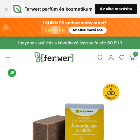
×
Ferwer: parfüm és kozmetikum
Az alkalmazásba
⚡
SUMMER kedvezmény most!
×
SUMMER
Az alkalmazásba
Ingyenes szállítás a következő összeg felett: 80 EUR
0