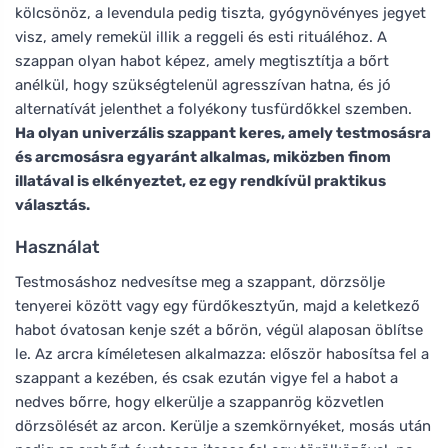
kölcsönöz, a levendula pedig tiszta, gyógynövényes jegyet
visz, amely remekül illik a reggeli és esti rituáléhoz. A
szappan olyan habot képez, amely megtisztítja a bőrt
anélkül, hogy szükségtelenül agresszívan hatna, és jó
alternatívát jelenthet a folyékony tusfürdőkkel szemben.
Ha olyan univerzális szappant keres, amely testmosásra
és arcmosásra egyaránt alkalmas, miközben finom
illatával is elkényeztet, ez egy rendkívül praktikus
választás.
Használat
Testmosáshoz nedvesítse meg a szappant, dörzsölje
tenyerei között vagy egy fürdőkesztyűn, majd a keletkező
habot óvatosan kenje szét a bőrön, végül alaposan öblítse
le. Az arcra kíméletesen alkalmazza: először habosítsa fel a
szappant a kezében, és csak ezután vigye fel a habot a
nedves bőrre, hogy elkerülje a szappanrög közvetlen
dörzsölését az arcon. Kerülje a szemkörnyéket, mosás után