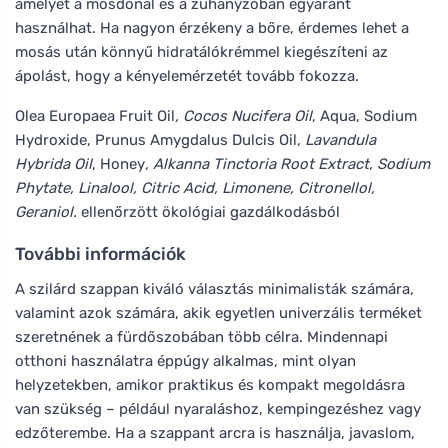
amelyet a mosdónál és a zuhanyzóban egyaránt
használhat. Ha nagyon érzékeny a bőre, érdemes lehet a
mosás után könnyű hidratálókrémmel kiegészíteni az
ápolást, hogy a kényelemérzetét tovább fokozza.
Olea Europaea Fruit Oil
, Cocos Nucifera Oil
, Aqua, Sodium
Hydroxide, Prunus Amygdalus Dulcis Oil
, Lavandula
Hybrida Oil
, Honey
, Alkanna Tinctoria Root Extract, Sodium
Phytate, Linalool, Citric Acid, Limonene, Citronellol,
Geraniol.
ellenőrzött ökológiai gazdálkodásból
További információk
A szilárd szappan kiváló választás minimalisták számára,
valamint azok számára, akik egyetlen univerzális terméket
szeretnének a fürdőszobában több célra. Mindennapi
otthoni használatra éppúgy alkalmas, mint olyan
helyzetekben, amikor praktikus és kompakt megoldásra
van szükség – például nyaraláshoz, kempingezéshez vagy
edzőterembe. Ha a szappant arcra is használja, javaslom,