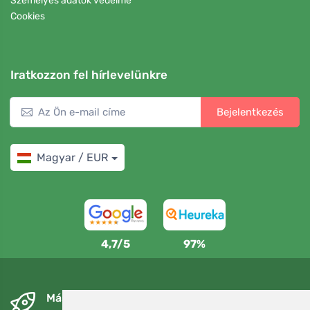
Személyes adatok védelme
Cookies
Iratkozzon fel hírlevelünkre
Bejelentkezés
Magyar / EUR
4,7/5
97%
Másnapra és ingyenesen