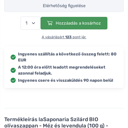
Elérhetőség figyelése
Hozzáadás a kosárhoz
A vásárlásért
123
pont jár.
Ingyenes szállítás a következő összeg felett: 80
EUR
A 12:00 óra előtt leadott megrendeléseket
azonnal feladjuk.
Ingyenes csere és visszaküldés 90 napon belül
Termékleírás
laSaponaria Szilárd BIO
olívaszappan - Méz és levendula (100 g) -