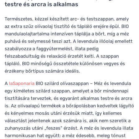
testre és arcra is alkalmas
Természetes, kézzel készített arc- és testszappan, amely
az extra szűz olívaolaj tisztító és tápláló erejére épül. BIO
mandulaolajtartalma intenzíven táplálja a bőrt, míg a méz
puhává és selymessé teszi azt. A levendula illóolaj emellett
szabályozza a faggyútermelést, illata pedig
felszabadultság és relaxáció érzetét kelti. A szappan
tápláló, BIO minőségű összetétele különösen vegyes és
érzékeny bőrtípus számára ideális.
A
laSaponaria
BIO szilárd olívaszappan – Méz és levendula
egy kíméletes szilárd szappan, amelyet a bőr mindennapi
tisztítására terveztek, és egyaránt alkalmas testre és arcra
is. Az olívaalapú termékek a bőrápolásban kedveltek lágyító
és kényelmes mosás utáni érzésük miatt, így kellemes
választást jelentenek azok számára is, akik nem szeretik a
zuhanyozás utáni „feszes" érzést. A méz és levendula illata
harmonikusan hat együtt: a méz édesebb, meleg tónust