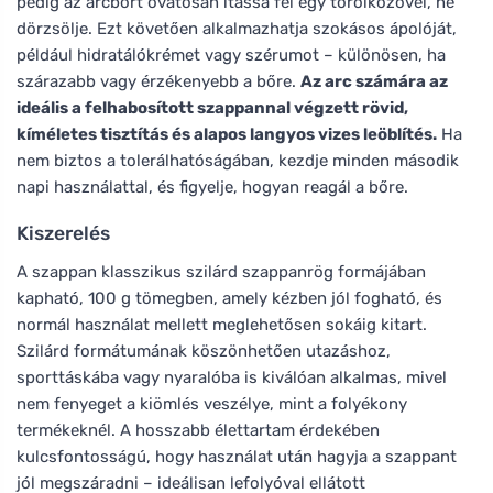
pedig az arcbőrt óvatosan itassa fel egy törölközővel, ne
dörzsölje. Ezt követően alkalmazhatja szokásos ápolóját,
például hidratálókrémet vagy szérumot – különösen, ha
szárazabb vagy érzékenyebb a bőre.
Az arc számára az
ideális a felhabosított szappannal végzett rövid,
kíméletes tisztítás és alapos langyos vizes leöblítés.
Ha
nem biztos a tolerálhatóságában, kezdje minden második
napi használattal, és figyelje, hogyan reagál a bőre.
Kiszerelés
A szappan klasszikus szilárd szappanrög formájában
kapható, 100 g tömegben, amely kézben jól fogható, és
normál használat mellett meglehetősen sokáig kitart.
Szilárd formátumának köszönhetően utazáshoz,
sporttáskába vagy nyaralóba is kiválóan alkalmas, mivel
nem fenyeget a kiömlés veszélye, mint a folyékony
termékeknél. A hosszabb élettartam érdekében
kulcsfontosságú, hogy használat után hagyja a szappant
jól megszáradni – ideálisan lefolyóval ellátott