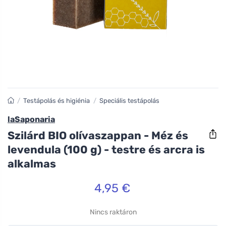
/
Testápolás és higiénia
/
Speciális testápolás
laSaponaria
Szilárd BIO olívaszappan - Méz és
levendula (100 g) - testre és arcra is
alkalmas
4,95 €
Nincs raktáron