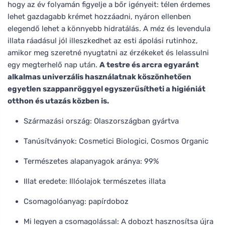
hogy az év folyamán figyelje a bőr igényeit: télen érdemes
lehet gazdagabb krémet hozzáadni, nyáron ellenben
elegendő lehet a könnyebb hidratálás. A méz és levendula
illata ráadásul jól illeszkedhet az esti ápolási rutinhoz,
amikor meg szeretné nyugtatni az érzékeket és lelassulni
egy megterhelő nap után.
A testre és arcra egyaránt
alkalmas univerzális használatnak köszönhetően
egyetlen szappanröggyel egyszerűsítheti a higiéniát
otthon és utazás közben is.
Származási ország: Olaszországban gyártva
Tanúsítványok: Cosmetici Biologici, Cosmos Organic
Természetes alapanyagok aránya: 99%
Illat eredete: Illóolajok természetes illata
Csomagolóanyag: papírdoboz
Mi legyen a csomagolással: A dobozt hasznosítsa újra