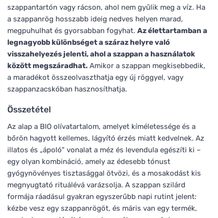
szappantartón vagy rácson, ahol nem gyűlik meg a víz. Ha
a szappanrög hosszabb ideig nedves helyen marad,
megpuhulhat és gyorsabban fogyhat.
Az élettartamban a
legnagyobb különbséget a száraz helyre való
visszahelyezés jelenti, ahol a szappan a használatok
között megszáradhat.
Amikor a szappan megkisebbedik,
a maradékot összeolvaszthatja egy új röggyel, vagy
szappanzacskóban hasznosíthatja.
Összetétel
Az alap a BIO olívatartalom, amelyet kíméletessége és a
bőrön hagyott kellemes, lágyító érzés miatt kedvelnek. Az
illatos és „ápoló" vonalat a méz és levendula egészíti ki –
egy olyan kombináció, amely az édesebb tónust
gyógynövényes tisztasággal ötvözi, és a mosakodást kis
megnyugtató rituálévá varázsolja. A szappan szilárd
formája ráadásul gyakran egyszerűbb napi rutint jelent:
kézbe vesz egy szappanrögöt, és máris van egy termék,