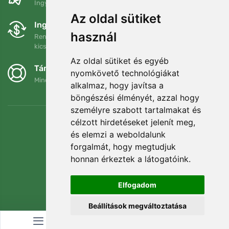
Ingyenes szállítás a következő összeg felett: 80 EUR
Az oldal sütiket
Ingyenes csere és visszaküldés
használ
Rendelését 90 napon belül bármikor visszaküldheti vagy
kicserélheti.
Az oldal sütiket és egyéb
Támogatjuk a Trees.org-ot
nyomkövető technológiákat
Minden megrendelésért ültetünk egy fát! Bővebben
Rólunk
.
alkalmaz, hogy javítsa a
böngészési élményét, azzal hogy
személyre szabott tartalmakat és
célzott hirdetéseket jelenít meg,
és elemzi a weboldalunk
forgalmát, hogy megtudjuk
honnan érkeztek a látogatóink.
Elfogadom
Beállítások megváltoztatása
© Topshelf s.r.o. Minden jog fenntartva.