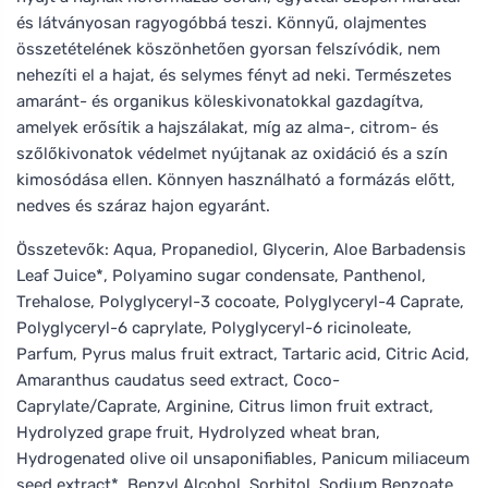
és látványosan ragyogóbbá teszi. Könnyű, olajmentes
összetételének köszönhetően gyorsan felszívódik, nem
nehezíti el a hajat, és selymes fényt ad neki. Természetes
amaránt- és organikus köleskivonatokkal gazdagítva,
amelyek erősítik a hajszálakat, míg az alma-, citrom- és
szőlőkivonatok védelmet nyújtanak az oxidáció és a szín
kimosódása ellen. Könnyen használható a formázás előtt,
nedves és száraz hajon egyaránt.
Összetevők: Aqua, Propanediol, Glycerin, Aloe Barbadensis
Leaf Juice*, Polyamino sugar condensate, Panthenol,
Trehalose, Polyglyceryl-3 cocoate, Polyglyceryl-4 Caprate,
Polyglyceryl-6 caprylate, Polyglyceryl-6 ricinoleate,
Parfum, Pyrus malus fruit extract, Tartaric acid, Citric Acid,
Amaranthus caudatus seed extract, Coco-
Caprylate/Caprate, Arginine, Citrus limon fruit extract,
Hydrolyzed grape fruit, Hydrolyzed wheat bran,
Hydrogenated olive oil unsaponifiables, Panicum miliaceum
seed extract*, Benzyl Alcohol, Sorbitol, Sodium Benzoate,