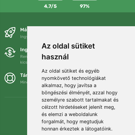
4,7/5
97%
Másnapra és ingyenesen
Ingyenes szállítás a következő összeg felett: 80 EUR
Az oldal sütiket
Ingyenes csere és visszaküldés
használ
Rendelését 90 napon belül bármikor visszaküldheti vagy
kicserélheti.
Az oldal sütiket és egyéb
Támogatjuk a Trees.org-ot
nyomkövető technológiákat
Minden megrendelésért ültetünk egy fát! Bővebben
Rólunk
.
alkalmaz, hogy javítsa a
böngészési élményét, azzal hogy
személyre szabott tartalmakat és
célzott hirdetéseket jelenít meg,
és elemzi a weboldalunk
forgalmát, hogy megtudjuk
honnan érkeztek a látogatóink.