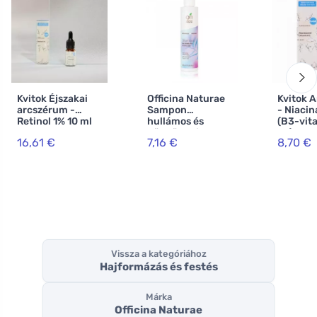
Kvitok Éjszakai
Officina Naturae
Kvitok 
arcszérum -
Sampon
- Niaci
Retinol 1% 10 ml
hullámos és
(B3-vita
göndör hajra BIO
ml) - pa
16,61 €
7,16 €
8,70 €
(200 ml)
érzékeny
bőrre.
Vissza a kategóriához
Hajformázás és festés
Márka
Officina Naturae