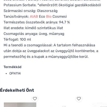
Potassium Sorbate. *ellenőrzött ökológiai gazdálkodásból
Származási ország: Olaszország
Tanúsítványok:
AIAB
Eco
Bio
Cosmesi
Természetes összetevők aránya: 94,7 %
Illat eredete: kímélő szintetikus illat
Csomagolás anyaga: üveg, műanyag
Térfogat: 100 ml
Mi a teendő a csomagolással: A tartalom felhasználása
után dobja az üvegpalackot az üveggyűjtő konténerbe, a
permetezőfej és a kupak a műanyaggyűjtőbe kerül.
Termékkód
OFN114
Érdekelheti Önt