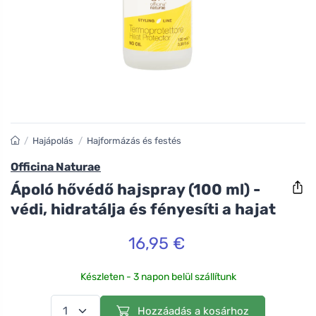
/
Hajápolás
/
Hajformázás és festés
Officina Naturae
Ápoló hővédő hajspray (100 ml) -
védi, hidratálja és fényesíti a hajat
16,95 €
Készleten - 3 napon belül szállítunk
Hozzáadás a kosárhoz