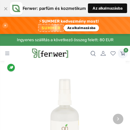
×
Ferwer: parfüm és kozmetikum
Az alkalmazásba
⚡
SUMMER kedvezmény most!
×
SUMMER
Az alkalmazásba
Ingyenes szállítás a következő összeg felett: 80 EUR
0
›