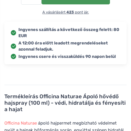
A vásárlásért
423
pont jár.
Ingyenes szállítás a következő összeg felett: 80
EUR
A 12:00 óra előtt leadott megrendeléseket
azonnal feladjuk.
Ingyenes csere és visszaküldés 90 napon belül
Termékleírás
Officina Naturae Ápoló hővédő
hajspray (100 ml) - védi, hidratálja és fényesíti
a hajat
Officina Naturae
ápoló hajpermet megbízható védelmet
nyújt a hajnak hőformázás során, egyúttal szépen hidratál