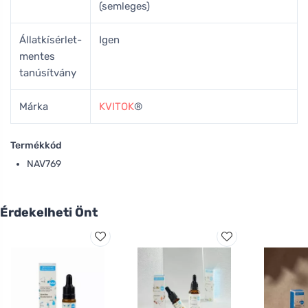
(semleges)
Állatkísérlet-
Igen
mentes
tanúsítvány
Márka
KVITOK
®
Termékkód
NAV769
Érdekelheti Önt