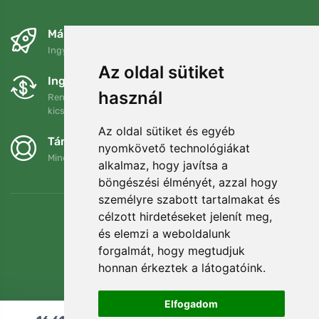
Másnapra és ingyenesen
Ingyenes szállítás a következő összeg felett: 80 EUR
Az oldal sütiket
Ingyenes csere és visszaküldés
használ
Rendelését 90 napon belül bármikor visszaküldheti vagy
kicserélheti.
Az oldal sütiket és egyéb
Támogatjuk a Trees.org-ot
nyomkövető technológiákat
Minden megrendelésért ültetünk egy fát! Bővebben
Rólunk
.
alkalmaz, hogy javítsa a
böngészési élményét, azzal hogy
személyre szabott tartalmakat és
célzott hirdetéseket jelenít meg,
és elemzi a weboldalunk
forgalmát, hogy megtudjuk
honnan érkeztek a látogatóink.
Elfogadom