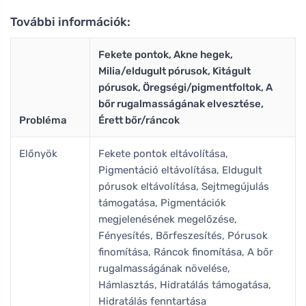
További információk:
Fekete pontok, Akne hegek,
Milia/eldugult pórusok, Kitágult
pórusok, Öregségi/pigmentfoltok, A
bőr rugalmasságának elvesztése,
Probléma
Érett bőr/ráncok
Előnyök
Fekete pontok eltávolítása,
Pigmentáció eltávolítása, Eldugult
pórusok eltávolítása, Sejtmegújulás
támogatása, Pigmentációk
megjelenésének megelőzése,
Fényesítés, Bőrfeszesítés, Pórusok
finomítása, Ráncok finomítása, A bőr
rugalmasságának növelése,
Hámlasztás, Hidratálás támogatása,
Hidratálás fenntartása