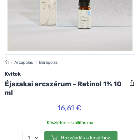
/
Arcápolás
/
Bőrápolás
Kvitok
Éjszakai arcszérum - Retinol 1% 10
ml
16,61 €
Készleten - szállítás ma
Hozzáadás a kosárhoz