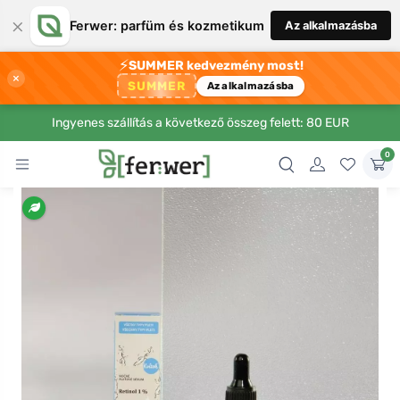
×
Ferwer: parfüm és kozmetikum
Az alkalmazásba
⚡
SUMMER kedvezmény most!
×
SUMMER
Az alkalmazásba
Ingyenes szállítás a következő összeg felett: 80 EUR
0