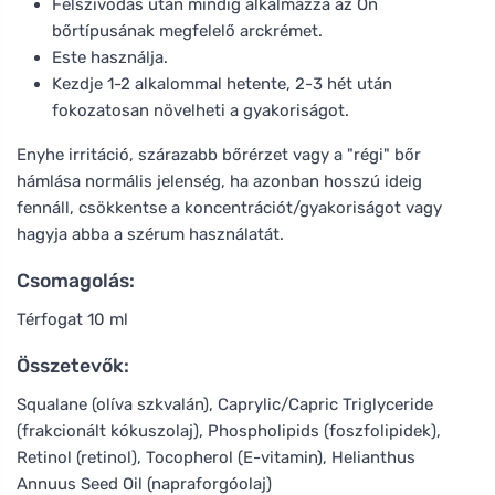
Felszívódás után mindig alkalmazza az Ön
bőrtípusának megfelelő arckrémet.
Este használja.
Kezdje 1-2 alkalommal hetente, 2-3 hét után
fokozatosan növelheti a gyakoriságot.
Enyhe irritáció, szárazabb bőrérzet vagy a "régi" bőr
hámlása normális jelenség, ha azonban hosszú ideig
fennáll, csökkentse a koncentrációt/gyakoriságot vagy
hagyja abba a szérum használatát.
Csomagolás:
Térfogat 10 ml
Összetevők:
Squalane (olíva szkvalán), Caprylic/Capric Triglyceride
(frakcionált kókuszolaj), Phospholipids (foszfolipidek),
Retinol (retinol), Tocopherol (E-vitamin), Helianthus
Annuus Seed Oil (napraforgóolaj)