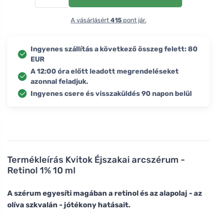
A vásárlásért
415
pont jár.
Ingyenes szállítás a következő összeg felett: 80
EUR
A 12:00 óra előtt leadott megrendeléseket
azonnal feladjuk.
Ingyenes csere és visszaküldés 90 napon belül
Termékleírás
Kvitok Éjszakai arcszérum -
Retinol 1% 10 ml
A szérum egyesíti magában a retinol és az alapolaj - az
olíva szkvalán - jótékony hatásait.