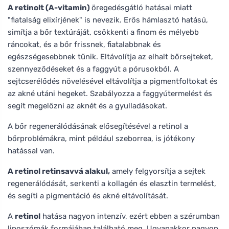
A retinolt (A-vitamin)
öregedésgátló hatásai miatt
"fiatalság elixírjének" is nevezik. Erős hámlasztó hatású,
simítja a bőr textúráját, csökkenti a finom és mélyebb
ráncokat, és a bőr frissnek, fiatalabbnak és
egészségesebbnek tűnik. Eltávolítja az elhalt bőrsejteket,
szennyeződéseket és a faggyút a pórusokból. A
sejtcserélődés növelésével eltávolítja a pigmentfoltokat és
az akné utáni hegeket. Szabályozza a faggyútermelést és
segít megelőzni az aknét és a gyulladásokat.
A bőr regenerálódásának elősegítésével a retinol a
bőrproblémákra, mint például szeborrea, is jótékony
hatással van.
A retinol retinsavvá alakul,
amely felgyorsítja a sejtek
regenerálódását, serkenti a kollagén és elasztin termelést,
és segíti a pigmentáció és akné eltávolítását.
A
retinol
hatása nagyon intenzív, ezért ebben a szérumban
liposzómák formájában található meg. Ugyanakkor nagyon