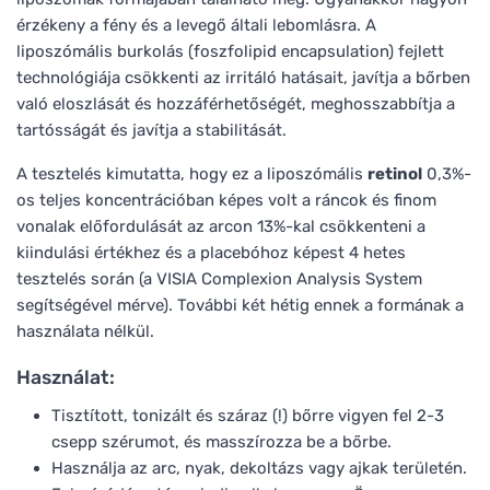
érzékeny a fény és a levegő általi lebomlásra. A
liposzómális burkolás (foszfolipid encapsulation) fejlett
technológiája csökkenti az irritáló hatásait, javítja a bőrben
való eloszlását és hozzáférhetőségét, meghosszabbítja a
tartósságát és javítja a stabilitását.
A tesztelés kimutatta, hogy ez a liposzómális
retinol
0,3%-
os teljes koncentrációban képes volt a ráncok és finom
vonalak előfordulását az arcon 13%-kal csökkenteni a
kiindulási értékhez és a placebóhoz képest 4 hetes
tesztelés során (a VISIA Complexion Analysis System
segítségével mérve). További két hétig ennek a formának a
használata nélkül.
Használat:
Tisztított, tonizált és száraz (!) bőrre vigyen fel 2-3
csepp szérumot, és masszírozza be a bőrbe.
Használja az arc, nyak, dekoltázs vagy ajkak területén.