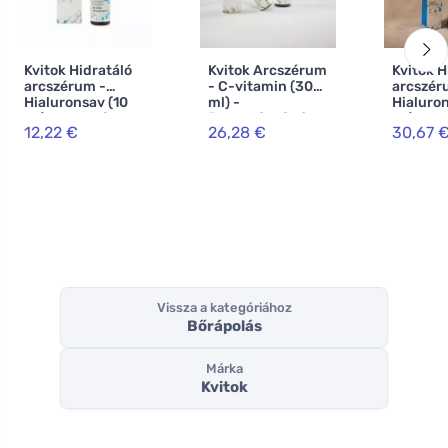
Kvitok Hidratáló
Kvitok Arcszérum
Kvitok H
arcszérum -
- C-vitamin (30
arcszér
Hialuronsav (10
ml) -
Hialuro
ml) - Intenzív
öregedésgátló
ml) - In
12,22 €
26,28 €
30,67 
hidratálás
hatása
hidratál
Vissza a kategóriához
Bőrápolás
Márka
Kvitok