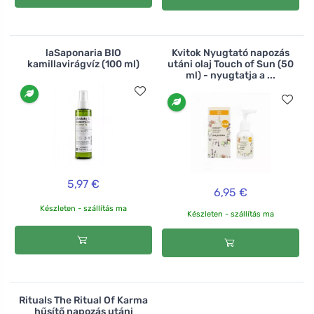
laSaponaria BIO
Kvitok Nyugtató napozás
kamillavirágvíz (100 ml)
utáni olaj Touch of Sun (50
ml) - nyugtatja a ...
5,97 €
6,95 €
Készleten - szállítás ma
Készleten - szállítás ma
Rituals The Ritual Of Karma
hűsítő napozás utáni