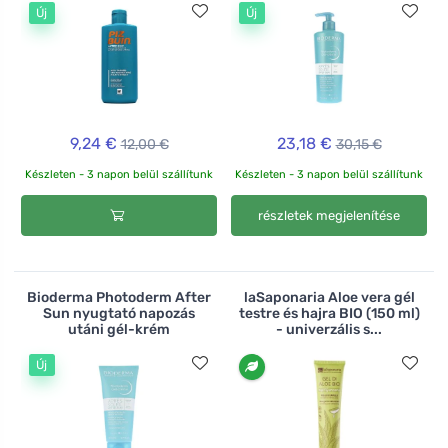
Új
Új
9,24 €
23,18 €
12,00 €
30,15 €
Készleten - 3 napon belül szállítunk
Készleten - 3 napon belül szállítunk
részletek megjelenítése
Bioderma Photoderm After
laSaponaria Aloe vera gél
Sun nyugtató napozás
testre és hajra BIO (150 ml)
utáni gél-krém
- univerzális s...
Új