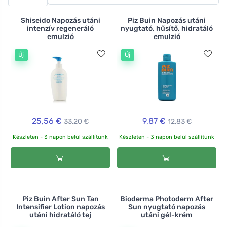
Ezután ne csak a napbarnított területeket kezelje
testápolóval vagy nyugtató Touch of the Sun olajjal,
Shiseido Napozás utáni
Piz Buin Napozás utáni
hogy csillapítsa az irritációt, táplálja a bőrt és
intenzív regeneráló
nyugtató, hűsítő, hidratáló
emulzió
emulzió
rugalmasan, szárazon tartsa.
Új
Új
25,56 €
9,87 €
33,20 €
12,83 €
Készleten - 3 napon belül szállítunk
Készleten - 3 napon belül szállítunk
Piz Buin After Sun Tan
Bioderma Photoderm After
Intensifier Lotion napozás
Sun nyugtató napozás
utáni hidratáló tej
utáni gél-krém