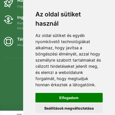
Másnapra és ingyenesen
Ingyenes szállítás a következő összeg felett: 80 EUR
Az oldal sütiket
Ingyenes csere és visszaküldés
használ
Rendelését 90 napon belül bármikor visszaküldheti vagy
kicserélheti.
Az oldal sütiket és egyéb
Támogatjuk a Trees.org-ot
nyomkövető technológiákat
Minden megrendelésért ültetünk egy fát! Bővebben
Rólunk
.
alkalmaz, hogy javítsa a
böngészési élményét, azzal hogy
személyre szabott tartalmakat és
célzott hirdetéseket jelenít meg,
és elemzi a weboldalunk
forgalmát, hogy megtudjuk
honnan érkeztek a látogatóink.
Elfogadom
Beállítások megváltoztatása