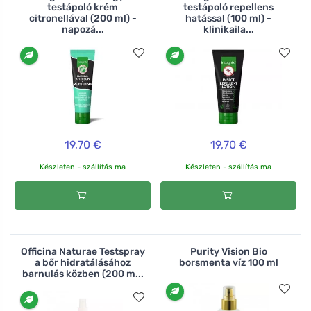
testápoló krém
testápoló repellens
citronellával (200 ml) -
hatással (100 ml) -
napozá...
klinikaila...
19,70 €
19,70 €
Készleten - szállítás ma
Készleten - szállítás ma
Officina Naturae Testspray
Purity Vision Bio
a bőr hidratálásához
borsmenta víz 100 ml
barnulás közben (200 m...