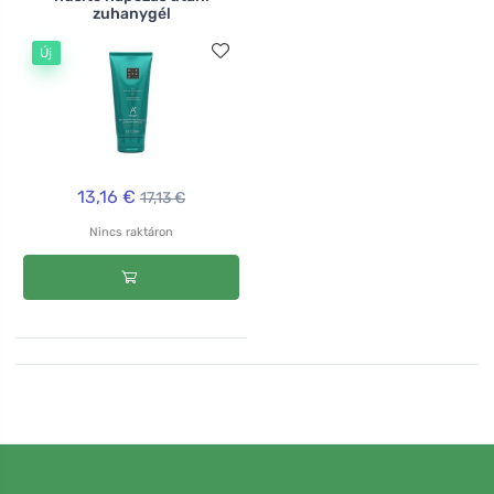
zuhanygél
Új
13,16 €
17,13 €
Nincs raktáron