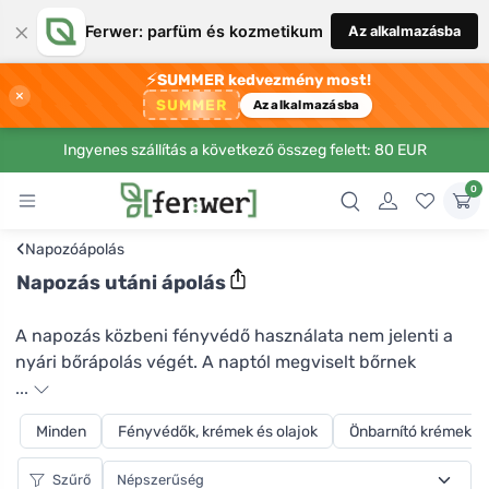
×
Ferwer: parfüm és kozmetikum
Az alkalmazásba
⚡
SUMMER kedvezmény most!
×
SUMMER
Az alkalmazásba
Ingyenes szállítás a következő összeg felett: 80 EUR
0
‹
Napozóápolás
Napozás utáni ápolás
A napozás közbeni fényvédő használata nem jelenti a
nyári bőrápolás végét. A naptól megviselt bőrnek
hidratálásra és nyugtatásra van szüksége. Az ebben a
...
kategóriában található termékek jól szolgálják majd Önt.
Minden
Fényvédők, krémek és olajok
Önbarnító krémek
Kezdje egy tusfürdővel, hogy lemossa a tengerből a
homokot és a sót, és egyúttal megnyugtassa a bőrét.
Szűrő