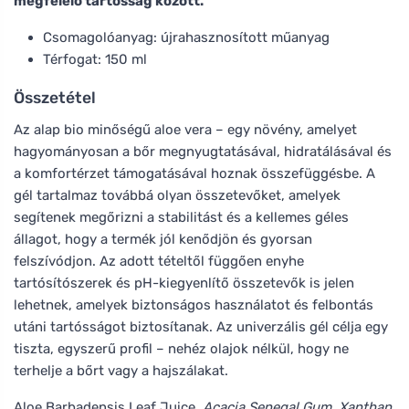
megfelelő tartósság között.
Csomagolóanyag: újrahasznosított műanyag
Térfogat: 150 ml
Összetétel
Az alap bio minőségű aloe vera – egy növény, amelyet
hagyományosan a bőr megnyugtatásával, hidratálásával és
a komfortérzet támogatásával hoznak összefüggésbe. A
gél tartalmaz továbbá olyan összetevőket, amelyek
segítenek megőrizni a stabilitást és a kellemes géles
állagot, hogy a termék jól kenődjön és gyorsan
felszívódjon. Az adott tételtől függően enyhe
tartósítószerek és pH-kiegyenlítő összetevők is jelen
lehetnek, amelyek biztonságos használatot és felbontás
utáni tartósságot biztosítanak. Az univerzális gél célja egy
tiszta, egyszerű profil – nehéz olajok nélkül, hogy ne
terhelje a bőrt vagy a hajszálakat.
Aloe Barbadensis Leaf Juice
, Acacia Senegal Gum, Xanthan