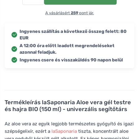
A vásárlásért
259
pont jár.
Ingyenes szállítás a következő összeg felett: 80
EUR
A 12:00 óra előtt leadott megrendeléseket
azonnal feladjuk.
Ingyenes csere és visszaküldés 90 napon belül
Termékleírás
laSaponaria Aloe vera gél testre
és hajra BIO (150 ml) - univerzális segítőtárs
Az aloe vera az egyik legjobb természetes gyógyító és igazi
szépségelixír, ezért a
laSaponaria
tiszta, koncentrált aloe
vera nedvből készült gélt alkotott. Ez képes harmonizálni,