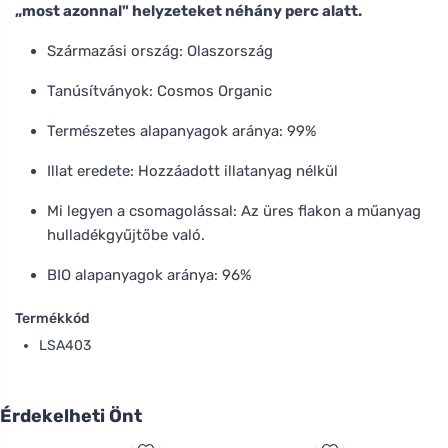
„most azonnal" helyzeteket néhány perc alatt.
Származási ország: Olaszország
Tanúsítványok: Cosmos Organic
Természetes alapanyagok aránya: 99%
Illat eredete: Hozzáadott illatanyag nélkül
Mi legyen a csomagolással: Az üres flakon a műanyag
hulladékgyűjtőbe való.
BIO alapanyagok aránya: 96%
Termékkód
LSA403
Érdekelheti Önt