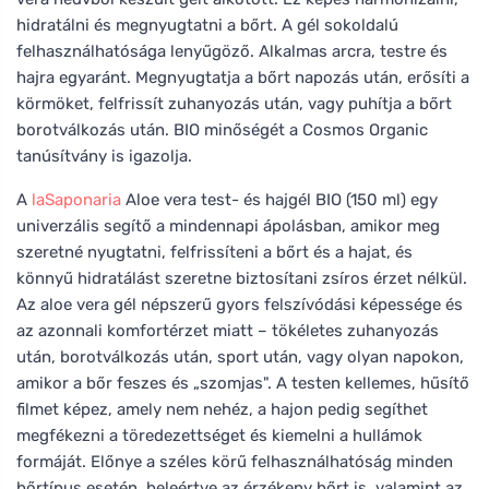
hidratálni és megnyugtatni a bőrt. A gél sokoldalú
felhasználhatósága lenyűgöző. Alkalmas arcra, testre és
hajra egyaránt. Megnyugtatja a bőrt napozás után, erősíti a
körmöket, felfrissít zuhanyozás után, vagy puhítja a bőrt
borotválkozás után. BIO minőségét a Cosmos Organic
tanúsítvány is igazolja.
A
laSaponaria
Aloe vera test- és hajgél BIO (150 ml) egy
univerzális segítő a mindennapi ápolásban, amikor meg
szeretné nyugtatni, felfrissíteni a bőrt és a hajat, és
könnyű hidratálást szeretne biztosítani zsíros érzet nélkül.
Az aloe vera gél népszerű gyors felszívódási képessége és
az azonnali komfortérzet miatt – tökéletes zuhanyozás
után, borotválkozás után, sport után, vagy olyan napokon,
amikor a bőr feszes és „szomjas". A testen kellemes, hűsítő
filmet képez, amely nem nehéz, a hajon pedig segíthet
megfékezni a töredezettséget és kiemelni a hullámok
formáját. Előnye a széles körű felhasználhatóság minden
bőrtípus esetén, beleértve az érzékeny bőrt is, valamint az