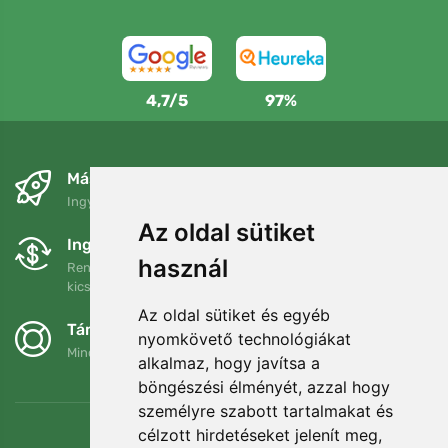
4,7/5
97%
Másnapra és ingyenesen
Ingyenes szállítás a következő összeg felett: 80 EUR
Az oldal sütiket
Ingyenes csere és visszaküldés
használ
Rendelését 90 napon belül bármikor visszaküldheti vagy
kicserélheti.
Az oldal sütiket és egyéb
Támogatjuk a Trees.org-ot
nyomkövető technológiákat
Minden megrendelésért ültetünk egy fát! Bővebben
Rólunk
.
alkalmaz, hogy javítsa a
böngészési élményét, azzal hogy
személyre szabott tartalmakat és
célzott hirdetéseket jelenít meg,