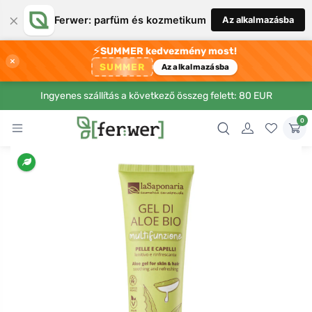
×
Ferwer: parfüm és kozmetikum
Az alkalmazásba
⚡
SUMMER kedvezmény most!
×
SUMMER
Az alkalmazásba
Ingyenes szállítás a következő összeg felett: 80 EUR
0