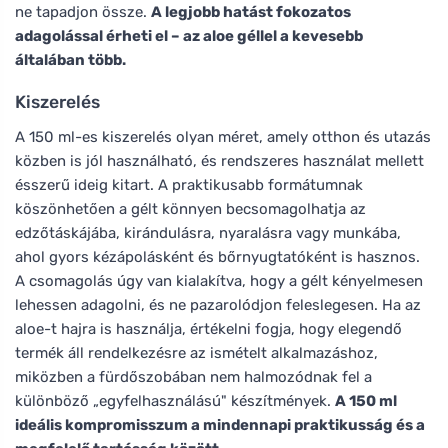
ne tapadjon össze.
A legjobb hatást fokozatos
adagolással érheti el – az aloe géllel a kevesebb
általában több.
Kiszerelés
A 150 ml-es kiszerelés olyan méret, amely otthon és utazás
közben is jól használható, és rendszeres használat mellett
ésszerű ideig kitart. A praktikusabb formátumnak
köszönhetően a gélt könnyen becsomagolhatja az
edzőtáskájába, kirándulásra, nyaralásra vagy munkába,
ahol gyors kézápolásként és bőrnyugtatóként is hasznos.
A csomagolás úgy van kialakítva, hogy a gélt kényelmesen
lehessen adagolni, és ne pazarolódjon feleslegesen. Ha az
aloe-t hajra is használja, értékelni fogja, hogy elegendő
termék áll rendelkezésre az ismételt alkalmazáshoz,
miközben a fürdőszobában nem halmozódnak fel a
különböző „egyfelhasználású" készítmények.
A 150 ml
ideális kompromisszum a mindennapi praktikusság és a