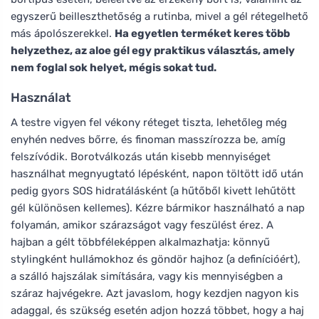
egyszerű beilleszthetőség a rutinba, mivel a gél rétegelhető
más ápolószerekkel.
Ha egyetlen terméket keres több
helyzethez, az aloe gél egy praktikus választás, amely
nem foglal sok helyet, mégis sokat tud.
Használat
A testre vigyen fel vékony réteget tiszta, lehetőleg még
enyhén nedves bőrre, és finoman masszírozza be, amíg
felszívódik. Borotválkozás után kisebb mennyiséget
használhat megnyugtató lépésként, napon töltött idő után
pedig gyors SOS hidratálásként (a hűtőből kivett lehűtött
gél különösen kellemes). Kézre bármikor használható a nap
folyamán, amikor szárazságot vagy feszülést érez. A
hajban a gélt többféleképpen alkalmazhatja: könnyű
stylingként hullámokhoz és göndör hajhoz (a definícióért),
a szálló hajszálak simítására, vagy kis mennyiségben a
száraz hajvégekre. Azt javaslom, hogy kezdjen nagyon kis
adaggal, és szükség esetén adjon hozzá többet, hogy a haj