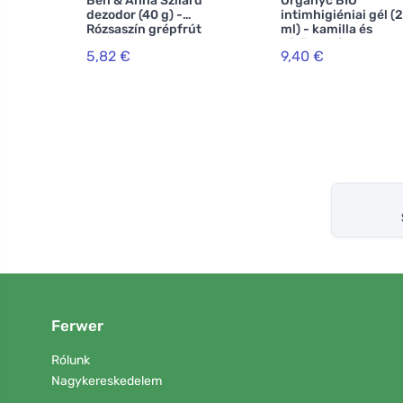
Ben & Anna Szilárd
Organyc BIO
dezodor (40 g) -
intimhigiéniai gél (
Rózsaszín grépfrút
ml) - kamilla és
körömvirág kivonatt
5,82 €
9,40 €
Ferwer
Rólunk
Nagykereskedelem