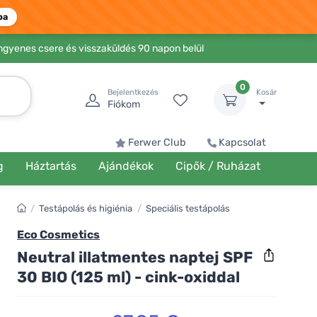
ba
Ingyenes csere és visszaküldés 90 napon belül
0
Bejelentkezés
Kosár
Fiókom
Ferwer Club
Kapcsolat
g
Háztartás
Ajándékok
Cipők / Ruházat
/
Testápolás és higiénia
/
Speciális testápolás
Eco Cosmetics
Neutral illatmentes naptej SPF
30 BIO (125 ml) - cink-oxiddal