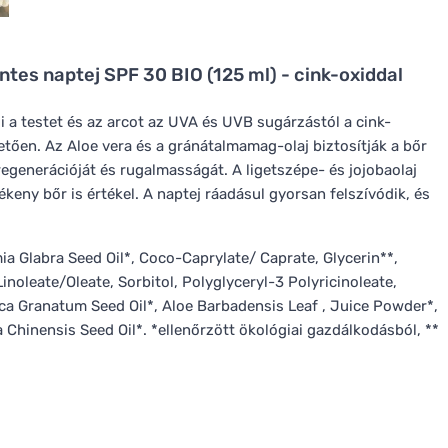
tes naptej SPF 30 BIO (125 ml) - cink-oxiddal
a testet és az arcot az UVA és UVB sugárzástól a cink-
ően. Az Aloe vera és a gránátalmamag-olaj biztosítják a bőr
egenerációját és rugalmasságát. A ligetszépe- és jojobaolaj
zékeny bőr is értékel. A naptej ráadásul gyorsan felszívódik, és
ia Glabra Seed Oil*, Coco-Caprylate/ Caprate, Glycerin**,
Linoleate/Oleate, Sorbitol, Polyglyceryl-3 Polyricinoleate,
nica Granatum Seed Oil*, Aloe Barbadensis Leaf , Juice Powder*,
Chinensis Seed Oil*. *ellenőrzött ökológiai gazdálkodásból, **