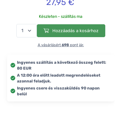
27,95 €
Készleten - szállítás ma
Hozzáadás a kosárhoz
A vásárlásért
698
pont jár.
Ingyenes szállítás a következő összeg felett:
80 EUR
A 12:00 óra előtt leadott megrendeléseket
azonnal feladjuk.
Ingyenes csere és visszaküldés 90 napon
belül