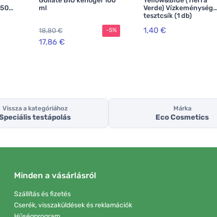
Goliate BIO kenőgél 100
Yellow&Blue (Tierra
250
ml
Verde) Vízkeménység
tesztcsík (1 db)
al
1,40 €
18,80 €
-5%
17,86 €
Vissza a kategóriához
Márka
Speciális testápolás
Eco Cosmetics
Minden a vásárlásról
Szállítás és fizetés
Cserék, visszaküldések és reklamációk
Hűségprogram