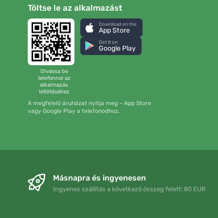
Töltse le az alkalmazást
Download on the
App Store
Get it on
Google Play
Olvassa be
telefonnal az
alkalmazás
letöltéséhez
A megfelelő áruházat nyitja meg – App Store
vagy Google Play a telefonodhoz.
Másnapra és ingyenesen
Ingyenes szállítás a következő összeg felett: 80 EUR