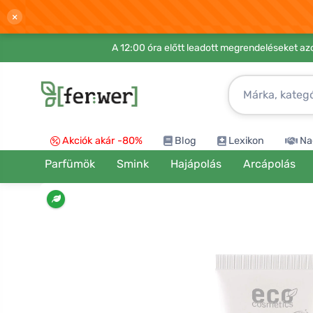
×
A 12:00 óra előtt leadott megrendeléseket azo
Akciók akár -80%
Blog
Lexikon
Na
Parfümök
Smink
Hajápolás
Arcápolás