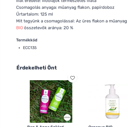
Illat eredete: illóolajok természetes illata
Csomagolás anyaga: műanyag flakon, papírdoboz
Űrtartalom: 125 ml
Mit tegyünk a csomagolással: Az üres flakon a műanyag 
BIO
összetevők aránya: 20 %
Termékkód
ECC135
Érdekelheti Önt