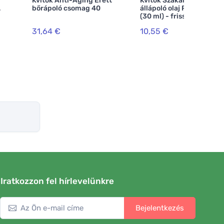
Kvitok Anti-Aging Érett
Kvitok Szakáll- és
bőrápoló csomag 40
állápoló olaj Plnovous
(30 ml) - friss illattal
31,64 €
10,55 €
Iratkozzon fel hírlevelünkre
Bejelentkezés