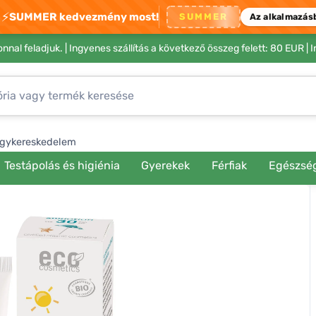
⚡
SUMMER kedvezmény most!
SUMMER
Az alkalmazás
nnal feladjuk. |
Ingyenes szállítás a következő összeg felett: 80 EUR
| 
gykereskedelem
Testápolás és higiénia
Gyerekek
Férfiak
Egészsé