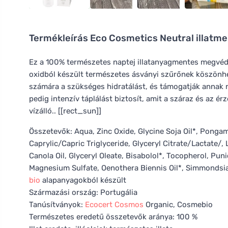
Termékleírás
Eco Cosmetics Neutral illatmen
Ez a 100% természetes naptej illatanyagmentes megvédi 
oxidból készült természetes ásványi szűrőnek köszönhet
számára a szükséges hidratálást, és támogatják annak r
pedig intenzív táplálást biztosít, amit a száraz és az ér
vízálló.. [[rect_sun]]
Összetevők: Aqua, Zinc Oxide, Glycine Soja Oil*, Pongam
Caprylic/Capric Triglyceride, Glyceryl Citrate/Lactate/, 
Canola Oil, Glyceryl Oleate, Bisabolol*, Tocopherol, Pu
Magnesium Sulfate, Oenothera Biennis Oil*, Simmondsia 
bio
alapanyagokból készült
Származási ország: Portugália
Tanúsítványok:
Ecocert
Cosmos
Organic, Cosmebio
Természetes eredetű összetevők aránya: 100 %