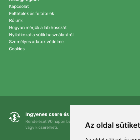
Kapcsolat
Feltételek és feltételek
Rólunk
Hogyan mérjük a láb hosszát
Nyilatkozat a sütik használatáról
Személyes adatok védelme
Cookies
Ingyenes csere és visszaküldés
Rendelését 90 napon belül bármikor visszaküldheti
Az oldal sütike
vagy kicserélheti.
Az oldal sütiket és e