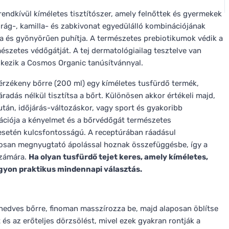
endkívül kíméletes tisztítószer, amely felnőttek és gyermekek
irág-, kamilla- és zabkivonat egyedülálló kombinációjának
ja és gyönyörűen puhítja. A természetes prebiotikumok védik a
észetes védőgátját. A tej dermatológiailag tesztelve van
lkezik a Cosmos Organic tanúsítvánnyal.
érzékeny bőrre (200 ml) egy kíméletes tusfürdő termék,
radás nélkül tisztítsa a bőrt. Különösen akkor értékeli majd,
 után, időjárás-változáskor, vagy sport és gyakoribb
ációja a kényelmet és a bőrvédőgát természetes
esetén kulcsfontosságú. A receptúrában ráadásul
nyosan megnyugtató ápolással hoznak összefüggésbe, így a
számára.
Ha olyan tusfürdő tejet keres, amely kíméletes,
gyon praktikus mindennapi választás.
a nedves bőrre, finoman masszírozza be, majd alaposan öblítse
t és az erőteljes dörzsölést, mivel ezek gyakran rontják a