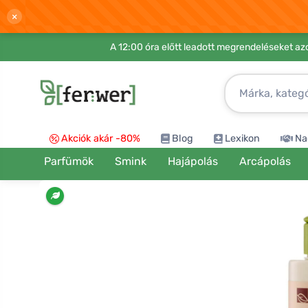
×
A 12:00 óra előtt leadott megrendeléseket azo
Akciók akár -80%
Blog
Lexikon
Na
Parfümök
Smink
Hajápolás
Arcápolás