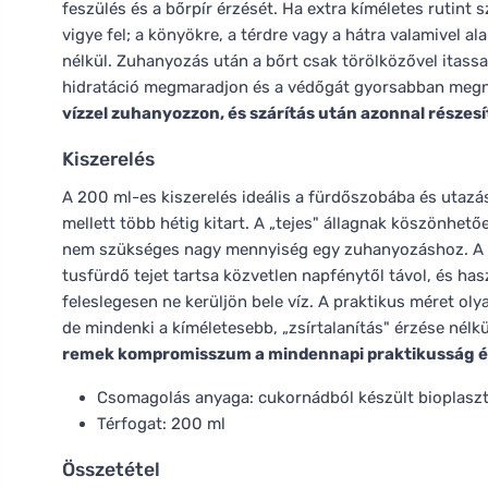
feszülés és a bőrpír érzését. Ha extra kíméletes rutint
vigye fel; a könyökre, a térdre vagy a hátra valamivel
nélkül. Zuhanyozás után a bőrt csak törölközővel itassa
hidratáció megmaradjon és a védőgát gyorsabban meg
vízzel zuhanyozzon, és szárítás után azonnal részesí
Kiszerelés
A 200 ml-es kiszerelés ideális a fürdőszobába és utazás
mellett több hétig kitart. A „tejes" állagnak köszönhet
nem szükséges nagy mennyiség egy zuhanyozáshoz. A 
tusfürdő tejet tartsa közvetlen napfénytől távol, és ha
feleslegesen ne kerüljön bele víz. A praktikus méret oly
de mindenki a kíméletesebb, „zsírtalanítás" érzése nélk
remek kompromisszum a mindennapi praktikusság és 
Csomagolás anyaga: cukornádból készült bioplaszt
Térfogat: 200 ml
Összetétel