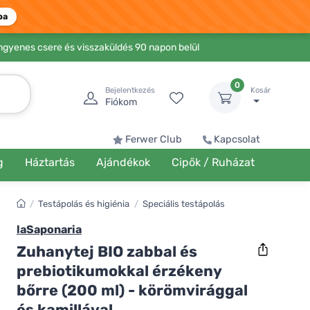
ba
Ingyenes csere és visszaküldés 90 napon belül
0
Bejelentkezés
Kosár
Fiókom
Ferwer Club
Kapcsolat
g
Háztartás
Ajándékok
Cipők / Ruházat
/
Testápolás és higiénia
/
Speciális testápolás
laSaponaria
Zuhanytej BIO zabbal és
prebiotikumokkal érzékeny
bőrre (200 ml) - körömvirággal
és kamillával