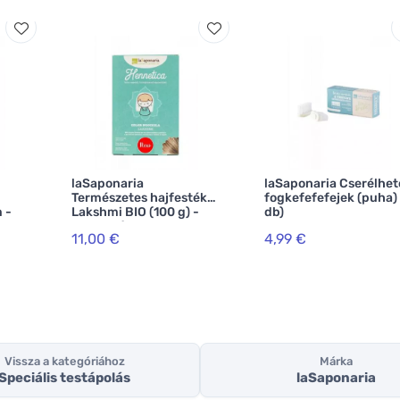
laSaponaria
laSaponaria Cserélhet
Természetes hajfesték
fogkefefefejek (puha)
 -
Lakshmi BIO (100 g) -
db)
 BIO
mogyoró
11,00 €
4,99 €
Vissza a kategóriához
Márka
Speciális testápolás
laSaponaria