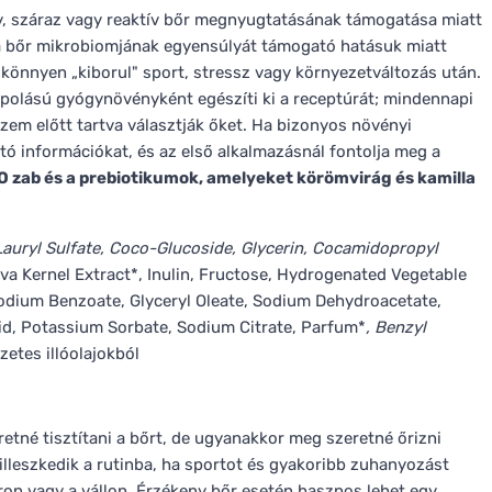
ny, száraz vagy reaktív bőr megnyugtatásának támogatása miatt
a bőr mikrobiomjának egyensúlyát támogató hatásuk miatt
 könnyen „kiborul" sport, stressz vagy környezetváltozás után.
olású gyógynövényként egészíti ki a receptúrát; mindennapi
zem előtt tartva választják őket. Ha bizonyos növényi
tó információkat, és az első alkalmazásnál fontolja meg a
O zab és a prebiotikumok, amelyeket körömvirág és kamilla
uryl Sulfate, Coco-Glucoside, Glycerin, Cocamidopropyl
iva Kernel Extract*, Inulin, Fructose, Hydrogenated Vegetable
Sodium Benzoate, Glyceryl Oleate, Sodium Dehydroacetate,
cid, Potassium Sorbate, Sodium Citrate, Parfum*
, Benzyl
zetes illóolajokból
retné tisztítani a bőrt, de ugyanakkor meg szeretné őrizni
 illeszkedik a rutinba, ha sportot és gyakoribb zuhanyozást
ron vagy a vállon. Érzékeny bőr esetén hasznos lehet egy