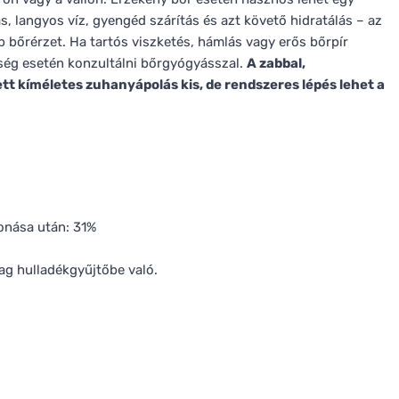
s, langyos víz, gyengéd szárítás és azt követő hidratálás – az
bőrérzet. Ha tartós viszketés, hámlás vagy erős bőrpír
kség esetén konzultálni bőrgyógyásszal.
A zabbal,
tt kíméletes zuhanyápolás kis, de rendszeres lépés lehet a
onása után: 31%
ag hulladékgyűjtőbe való.