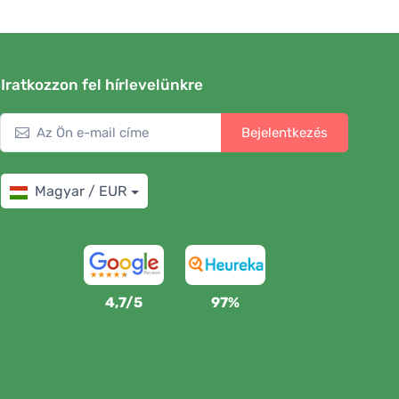
Iratkozzon fel hírlevelünkre
Bejelentkezés
Magyar / EUR
4,7/5
97%