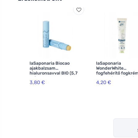
laSaponaria Biocao
laSaponaria
ajakbalzsam
WonderWhite
hialuronsavval BIO (5,7
fogfehérítő fogkrém
ml)
menta és aktív szén
3,80 €
4,20 €
(75 ml)