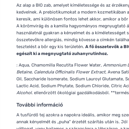
Az alap a BIO zab, amelyet kíméletessége és az érzéke
kedvelnek. A prebiotikumokat a modern kozmetikában 
keresik, ami különösen fontos lehet akkor, amikor a bőr
A körömvirág és a kamilla hagyományos megnyugtató áp
használatnál gyakran a kényelmet és a kíméletességet s
összetevőkre allergiás, mindig kövesse a címkén találha
tesztelést a bőr egy kis területén.
A fő összetevők a BI
egészít ki a megnyugtató zuhanyrutinhoz.
: Aqua, Chamomilla Recutita Flower Water
, Ammonium La
Betaine, Calendula Officinalis Flower Extract
, Avena Sat
Oil, Saccharide Isomerate, Sodium Lauroyl Glutamate, 
Lactic Acid, Sodium Phytate, Sodium Chloride, Citric A
Alcohol.
ellenőrzött ökológiai gazdálkodásból. **termés
További információ
A tusfürdő tej azokra a napokra ideális, amikor meg sze
annak kényelmét és „puha" érzetét szárítás után is. Jól
váltogat, vagy hajlamos a szárazságra a lábszáron, a ka