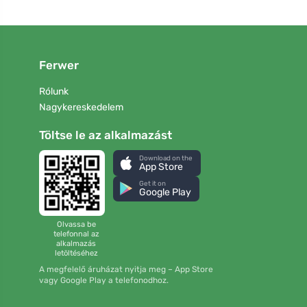
Ferwer
Rólunk
Nagykereskedelem
Töltse le az alkalmazást
Download on the
App Store
Get it on
Google Play
Olvassa be
telefonnal az
alkalmazás
letöltéséhez
A megfelelő áruházat nyitja meg – App Store
vagy Google Play a telefonodhoz.