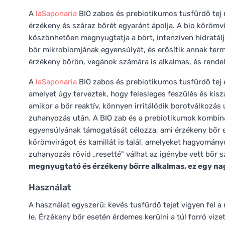
A
laSaponaria
BIO zabos és prebiotikumos tusfürdő tej r
érzékeny és száraz bőrét egyaránt ápolja. A bio körömv
köszönhetően megnyugtatja a bőrt, intenzíven hidratál
bőr mikrobiomjának egyensúlyát, és erősítik annak term
érzékeny bőrön, vegánok számára is alkalmas, és rende
A
laSaponaria
BIO zabos és prebiotikumos tusfürdő tej 
amelyet úgy terveztek, hogy felesleges feszülés és kiszá
amikor a bőr reaktív, könnyen irritálódik borotválkozás
zuhanyozás után. A BIO zab és a prebiotikumok kombin
egyensúlyának támogatását célozza, ami érzékeny bőr 
körömvirágot és kamillát is talál, amelyeket hagyomá
zuhanyozás rövid „resetté" válhat az igénybe vett bőr 
megnyugtató és érzékeny bőrre alkalmas, ez egy na
Használat
A használat egyszerű: kevés tusfürdő tejet vigyen fel 
le. Érzékeny bőr esetén érdemes kerülni a túl forró vize