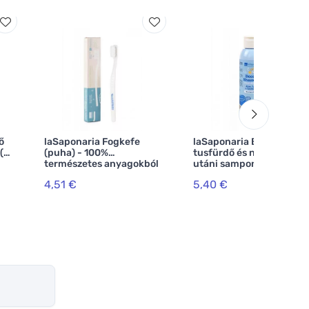
ő
laSaponaria Fogkefe
laSaponaria BIO
 (2
(puha) - 100%
tusfürdő és napozás
természetes anyagokból
utáni sampon (150 ml)
4,51 €
5,40 €