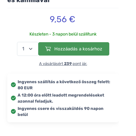
9,56 €
Készleten - 3 napon belül szállítunk
Hozzáadás a kosárhoz
A vásárlásért
239
pont jár.
Ingyenes szállítás a következő összeg felett:
80 EUR
A 12:00 óra előtt leadott megrendeléseket
azonnal feladjuk.
Ingyenes csere és visszaküldés 90 napon
belül