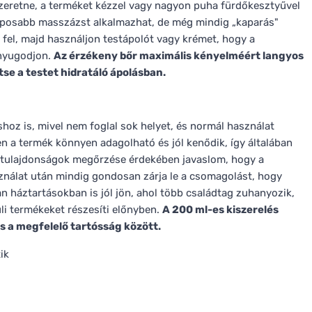
 szeretne, a terméket kézzel vagy nagyon puha fürdőkesztyűvel
 alaposabb masszázst alkalmazhat, de még mindig „kaparás"
 fel, majd használjon testápolót vagy krémet, hogy a
nyugodjon.
Az érzékeny bőr maximális kényelméért langyos
tse a testet hidratáló ápolásban.
hoz is, mivel nem foglal sok helyet, és normál használat
ően a termék könnyen adagolható és jól kenődik, így általában
tulajdonságok megőrzése érdekében javaslom, hogy a
sználat után mindig gondosan zárja le a csomagolást, hogy
an háztartásokban is jól jön, ahol több családtag zuhanyozik,
üli termékeket részesíti előnyben.
A 200 ml-es kiszerelés
a megfelelő tartósság között.
ik