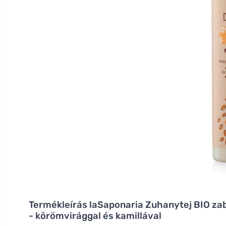
Termékleírás
laSaponaria Zuhanytej BIO zab
- körömvirággal és kamillával