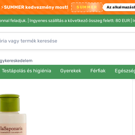
⚡
SUMMER kedvezmény most!
SUMMER
Az alkalmazás
nnal feladjuk. |
Ingyenes szállítás a következő összeg felett: 80 EUR
| 
gykereskedelem
Testápolás és higiénia
Gyerekek
Férfiak
Egészsé