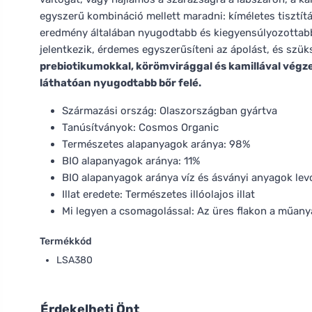
egyszerű kombináció mellett maradni: kíméletes tisztítá
eredmény általában nyugodtabb és kiegyensúlyozottabb 
jelentkezik, érdemes egyszerűsíteni az ápolást, és szü
prebiotikumokkal, körömvirággal és kamillával végze
láthatóan nyugodtabb bőr felé.
Származási ország: Olaszországban gyártva
Tanúsítványok: Cosmos Organic
Természetes alapanyagok aránya: 98%
BIO alapanyagok aránya: 11%
BIO alapanyagok aránya víz és ásványi anyagok lev
Illat eredete: Természetes illóolajos illat
Mi legyen a csomagolással: Az üres flakon a műany
Termékkód
LSA380
Érdekelheti Önt