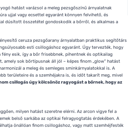
yogó hatást varázsol a meleg pezsgőszínű árnyalatnak
úra ujjal vagy ecsettel egyaránt könnyen felvihető, és
jjal dúsított összetétel gondoskodik a bőrről, és alkalmas a
fényesítő ceruza pezsgőarany árnyalatban praktikus segítőtárs
ngsúlyosabb esti csillogáshoz egyaránt. Úgy tervezték, hogy
 fény esik, így a bőr frisebbnek, pihentnek és optikailag
t, amely sok bőrtípusnak áll jól – képes finom „glow" hatást
armonizál a meleg és semleges sminkárnyalatokkal is. A
bb területeire és a szemhéjakra is, és időt takarít meg, mivel
inom csillogás úgy kölcsönöz ragyogást a bőrnek, hogy az
üggően, milyen hatást szeretne elérni. Az arcon vigye fel a
szemek belső sarkába az optikai felragyogtatás érdekében. A
hatja önállóan finom csillogáshoz, vagy matt szemhéjfesték