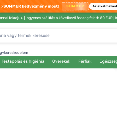
⚡
SUMMER kedvezmény most!
SUMMER
Az alkalmazás
nnal feladjuk. |
Ingyenes szállítás a következő összeg felett: 80 EUR
| 
gykereskedelem
Testápolás és higiénia
Gyerekek
Férfiak
Egészsé