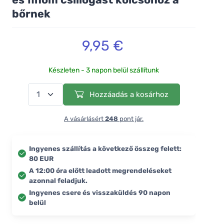
bőrnek
9,95 €
Készleten - 3 napon belül szállítunk
Hozzáadás a kosárhoz
A vásárlásért
248
pont jár.
Ingyenes szállítás a következő összeg felett:
80 EUR
A 12:00 óra előtt leadott megrendeléseket
azonnal feladjuk.
Ingyenes csere és visszaküldés 90 napon
belül