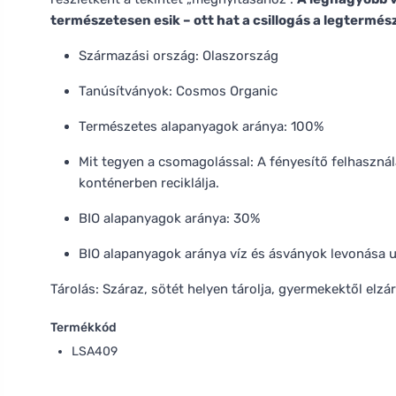
természetesen esik – ott hat a csillogás a legtermé
Származási ország: Olaszország
Tanúsítványok: Cosmos Organic
Természetes alapanyagok aránya: 100%
Mit tegyen a csomagolással: A fényesítő felhaszná
konténerben reciklálja.
BIO alapanyagok aránya: 30%
BIO alapanyagok aránya víz és ásványok levonása 
Tárolás: Száraz, sötét helyen tárolja, gyermekektől elzár
Termékkód
LSA409