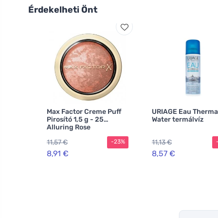
Érdekelheti Önt
Max Factor Creme Puff
URIAGE Eau Therma
Pirosító 1,5 g - 25
Water termálvíz
Alluring Rose
11,57 €
11,13 €
-23%
8,91 €
8,57 €