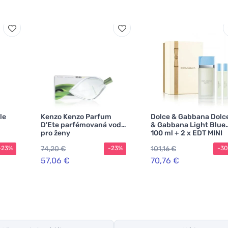
le
Kenzo Kenzo Parfum
Dolce & Gabbana Dolc
D'Ete parfémovaná voda
& Gabbana Light Blue
pro ženy
100 ml + 2 x EDT MINI
eau de toilette
74,20 €
101,16 €
-23%
-23%
-3
hölgyeknek
57,06 €
70,76 €