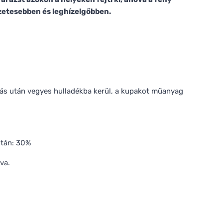
szetesebben és leghízelgőbben.
lás után vegyes hulladékba kerül, a kupakot műanyag
után: 30%
va.