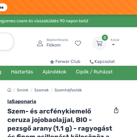
ba
Ingyenes csere és visszaküldés 90 napon belül
0
Bejelentkezés
Kosár
Fiókom
Ferwer Club
Kapcsolat
g
Háztartás
Ajándékok
Cipők / Ruházat
/
Smink
/
Szemek
/
Szemhéjfesték
laSaponaria
Szem- és arcfénykiemelő
ceruza jojobaolajjal, BIO -
pezsgő arany (1,1 g) - ragyogást
és finom csillogást kölcsönöz a