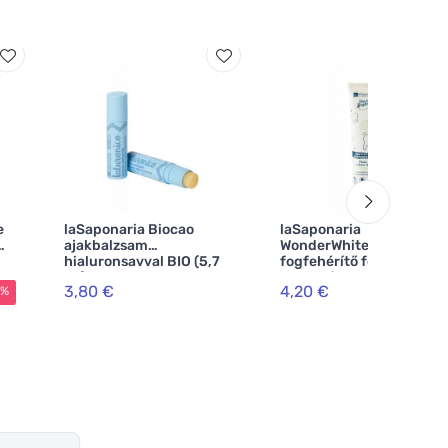
e
laSaponaria Biocao
laSaponaria
ajakbalzsam
WonderWhite
hialuronsavval BIO (5,7
fogfehérítő fogkrém -
ml)
menta és aktív szén BIO
3,80 €
4,20 €
0%
(75 ml)