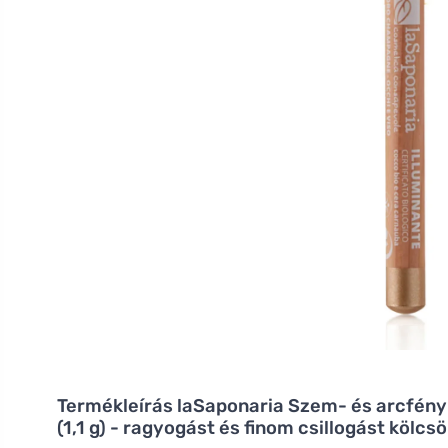
Termékleírás
laSaponaria Szem- és arcfényk
(1,1 g) - ragyogást és finom csillogást kölcs