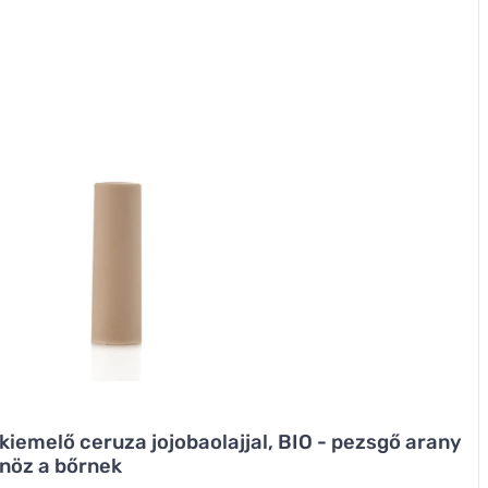
iemelő ceruza jojobaolajjal, BIO - pezsgő arany
önöz a bőrnek