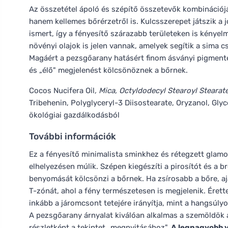
Az összetétel ápoló és szépítő összetevők kombinációjá
hanem kellemes bőrérzetről is. Kulcsszerepet játszik a
ismert, így a fényesítő szárazabb területeken is kényel
növényi olajok is jelen vannak, amelyek segítik a sima c
Magáért a pezsgőarany hatásért finom ásványi pigmentek
és „élő" megjelenést kölcsönöznek a bőrnek.
Cocos Nucifera Oil
, Mica, Octyldodecyl Stearoyl Stearat
Tribehenin, Polyglyceryl-3 Diisostearate, Oryzanol, Glyc
ökológiai gazdálkodásból
További információk
Ez a fényesítő minimalista sminkhez és rétegzett glam
elhelyezésen múlik. Szépen kiegészíti a pirosítót és a 
benyomását kölcsönzi a bőrnek. Ha zsírosabb a bőre, aj
T-zónát, ahol a fény természetesen is megjelenik. Érett
inkább a járomcsont tetejére irányítja, mint a hangsúly
A pezsgőarany árnyalat kiválóan alkalmas a szemöldök al
részletként a tekintet „megnyitásához".
A legnagyobb v