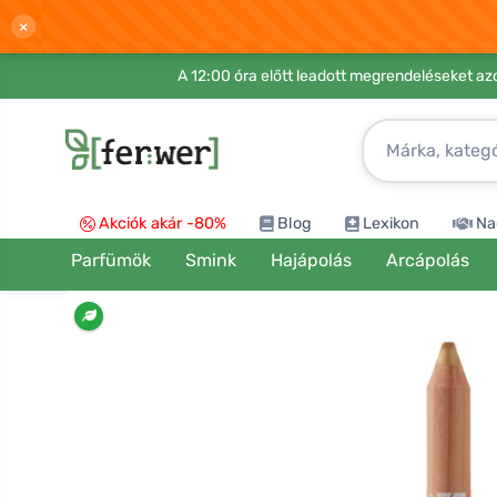
×
A 12:00 óra előtt leadott megrendeléseket azo
Akciók akár -80%
Blog
Lexikon
Na
Parfümök
Smink
Hajápolás
Arcápolás