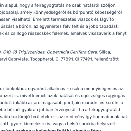
n alapul, hogy a felragyogtatás ne csak hatásról szóljon,
 jojobaolaj, amely könnyedségéről és bőrpuhító képességéről
mesen viselhető. Emellett természetes viaszok és lágyító
súszást a bőrön, az egyenletes felvitelt és a jobb tapadást.
 és csillogó részecskék felelnek, amelyek visszaverik a fényt
e, C10-18 Triglycerides, Copernicia Cerifera Cera
, Silica,
eryl Caprylate, Tocopherol, CI 77891, CI 77491. *ellenőrzött
our lookokhoz egyaránt alkalmas – csak a mennyiségen és az
bronzert is, mivel kiemeli azok hatását és egészséges ragyogás
ánlott inkább az arc magasabb pontjain maradni és kerülni a
ebb bőrnél gyakran jobban érvényesül, ha a felragyogtatást
osabb textúrájú területekre – az eredmény így finomabbnak hat.
atti gyors kiemelésre is, vagy a belső sarokba helyezett
arázst azokon a helyeken fejti ki, ahová a fény