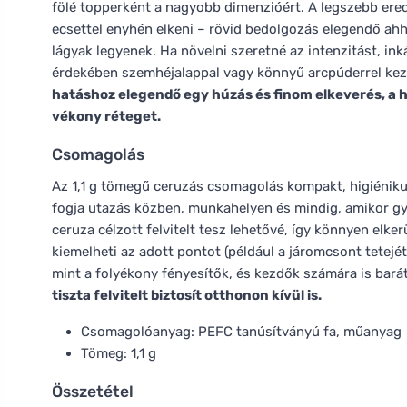
fölé topperként a nagyobb dimenzióért. A legszebb eredm
ecsettel enyhén elkeni – rövid bedolgozás elegendő ahh
lágyak legyenek. Ha növelni szeretné az intenzitást, i
érdekében szemhéjalappal vagy könnyű arcpúderrel kez
hatáshoz elegendő egy húzás és finom elkeverés, a
vékony réteget.
Csomagolás
Az 1,1 g tömegű ceruzás csomagolás kompakt, higiénikus
fogja utazás közben, munkahelyen és mindig, amikor gyor
ceruza célzott felvitelt tesz lehetővé, így könnyen elker
kiemelheti az adott pontot (például a járomcsont tetejét
mint a folyékony fényesítők, és kezdők számára is bar
tiszta felvitelt biztosít otthonon kívül is.
Csomagolóanyag: PEFC tanúsítványú fa, műanyag
Tömeg: 1,1 g
Összetétel