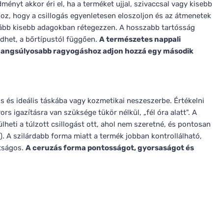
ényt akkor éri el, ha a terméket ujjal, szivaccsal vagy kisebb
oz, hogy a csillogás egyenletesen eloszoljon és az átmenetek
nkább kisebb adagokban rétegezzen. A hosszabb tartósság
dhet, a bőrtípustól függően.
A természetes nappali
 hangsúlyosabb ragyogáshoz adjon hozzá egy második
 és ideális táskába vagy kozmetikai neszeszerbe. Értékelni
s igazításra van szüksége tükör nélkül, „fél óra alatt". A
ülheti a túlzott csillogást ott, ahol nem szeretné, és pontosan
). A szilárdabb forma miatt a termék jobban kontrollálható,
átságos.
A ceruzás forma pontosságot, gyorsaságot és