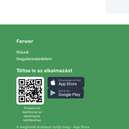
Ferwer
Rólunk
Nagykereskedelem
Töltse le az alkalmazást
Download on the
App Store
Get it on
Google Play
Olvassa be
telefonnal az
alkalmazás
letöltéséhez
A megfelelő áruházat nyitja meg – App Store