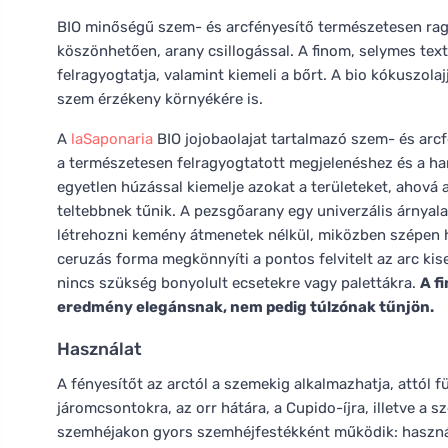
BIO minőségű szem- és arcfényesítő természetesen rag
köszönhetően, arany csillogással. A finom, selymes text
felragyogtatja, valamint kiemeli a bőrt. A bio kókuszola
szem érzékeny környékére is.
A
laSaponaria
BIO jojobaolajat tartalmazó szem- és arc
a természetesen felragyogtatott megjelenéshez és a ha
egyetlen húzással kiemelje azokat a területeket, ahová a
teltebbnek tűnik. A pezsgőarany egy univerzális árnyala
létrehozni kemény átmenetek nélkül, miközben szépen h
ceruzás forma megkönnyíti a pontos felvitelt az arc kise
nincs szükség bonyolult ecsetekre vagy palettákra.
A f
eredmény elegánsnak, nem pedig túlzónak tűnjön.
Használat
A fényesítőt az arctól a szemekig alkalmazhatja, attól f
járomcsontokra, az orr hátára, a Cupido-íjra, illetve a 
szemhéjakon gyors szemhéjfestékként működik: használ