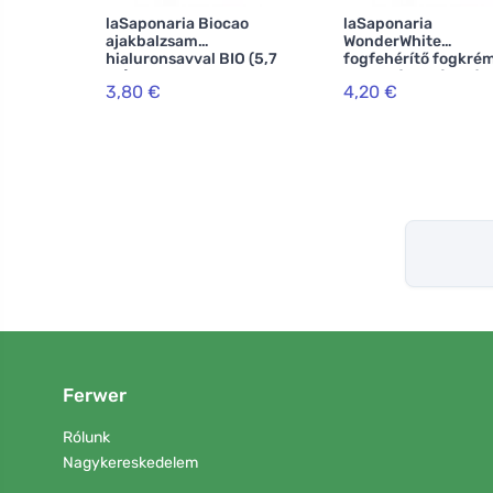
laSaponaria Biocao
laSaponaria
ajakbalzsam
WonderWhite
hialuronsavval BIO (5,7
fogfehérítő fogkrém
ml)
menta és aktív szén
3,80 €
4,20 €
(75 ml)
Ferwer
Rólunk
Nagykereskedelem