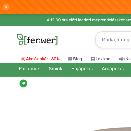
×
A 12:00 óra előtt leadott megrendeléseket azo
Akciók akár -80%
Blog
Lexikon
Na
Parfümök
Smink
Hajápolás
Arcápolás