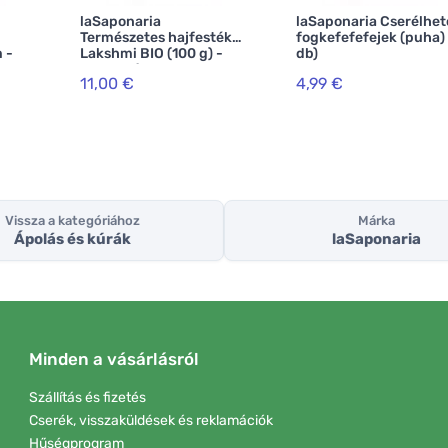
laSaponaria
laSaponaria Cserélhet
Természetes hajfesték
fogkefefefejek (puha)
 -
Lakshmi BIO (100 g) -
db)
 BIO
mogyoró
11,00 €
4,99 €
Vissza a kategóriához
Márka
Ápolás és kúrák
laSaponaria
Minden a vásárlásról
Szállítás és fizetés
Cserék, visszaküldések és reklamációk
Hűségprogram