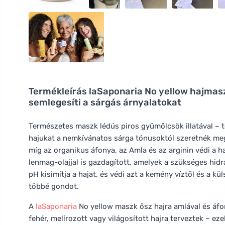
Termékleírás
laSaponaria No yellow hajmasz
semlegesíti a sárgás árnyalatokat
Természetes maszk lédús piros gyümölcsök illatával – t
hajukat a nemkívánatos sárga tónusoktól szeretnék megs
míg az organikus áfonya, az Amla és az arginin védi a ha
lenmag-olajjal is gazdagított, amelyek a szükséges hidr
pH kisimítja a hajat, és védi azt a kemény víztől és a k
többé gondot.
A
laSaponaria
No yellow maszk ősz hajra amlával és áfo
fehér, melírozott vagy világosított hajra terveztek – 