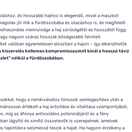
oláshoz, és hosszabb hajhoz is elegendő, mivel a maszkot
agolás jól illik a fürdőszobába és utazáshoz is, és megfelelő
 felhasználás mennyisége a haj sűrűségétől és hosszától függ:
 vagy nagyon száraz hosszak bőségesebb felvitelt
et valóban egyenletesen elosztani a hajon – így elkerülhetők
s kiszerelés kellemes kompromisszumot kínál a hosszú távú
szlet" nélkül a fürdőszobában.
ekkel, hogy a nemkívánatos tónusok semlegesítése után a
ányosan értékelt a haj erősítése és vitalitása szempontjából,
, míg az áfonya antioxidáns potenciáljáról és a fény
ában lágyító és simító összetevők is szerepelnek, amelyek
és tapintásra selymessé teszik a hajat. Ha nagyon érzékeny a