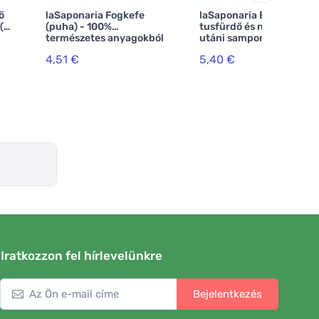
ő
laSaponaria Fogkefe
laSaponaria BIO
 (2
(puha) - 100%
tusfürdő és napozás
természetes anyagokból
utáni sampon (150 ml)
4,51 €
5,40 €
Iratkozzon fel hírlevelünkre
Bejelentkezés