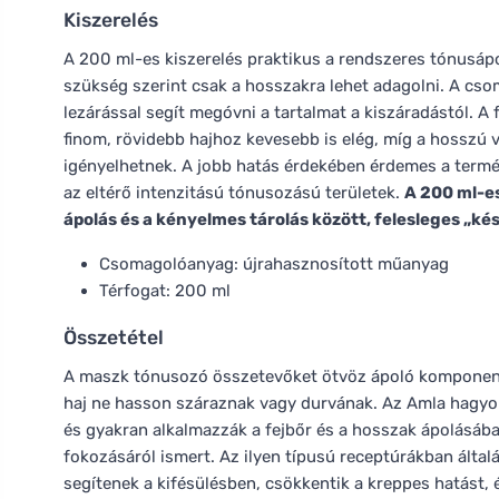
Kiszerelés
A 200 ml-es kiszerelés praktikus a rendszeres tónusáp
szükség szerint csak a hosszakra lehet adagolni. A csom
lezárással segít megóvni a tartalmat a kiszáradástól. A
finom, rövidebb hajhoz kevesebb is elég, míg a hosszú
igényelhetnek. A jobb hatás érdekében érdemes a termék
az eltérő intenzitású tónusozású területek.
A 200 ml-e
ápolás és a kényelmes tárolás között, felesleges „ké
Csomagolóanyag: újrahasznosított műanyag
Térfogat: 200 ml
Összetétel
A maszk tónusozó összetevőket ötvöz ápoló komponens
haj ne hasson száraznak vagy durvának. Az Amla hagyom
és gyakran alkalmazzák a fejbőr és a hosszak ápolásában
fokozásáról ismert. Az ilyen típusú receptúrákban által
segítenek a kifésülésben, csökkentik a kreppes hatást, 