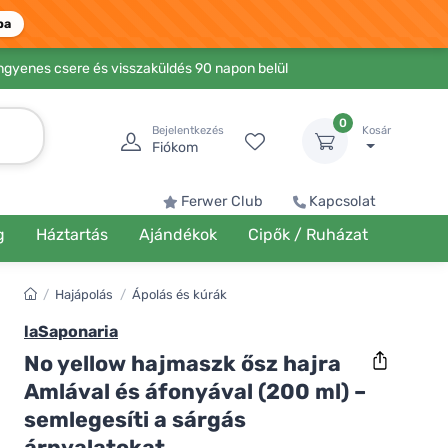
ba
Ingyenes csere és visszaküldés 90 napon belül
0
Bejelentkezés
Kosár
Fiókom
Ferwer Club
Kapcsolat
g
Háztartás
Ajándékok
Cipők / Ruházat
/
Hajápolás
/
Ápolás és kúrák
laSaponaria
No yellow hajmaszk ősz hajra
Amlával és áfonyával (200 ml) –
semlegesíti a sárgás
árnyalatokat