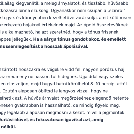
kailag kiegyenlítik a meleg árnyalatot, és tisztább, hűvösebb
tkozásra lenne szükség. Ugyanakkor nem csupán a „színről"
sé tegye, és könnyebben kezelhetővé varázsolja, amit különösen
 szerkezetű hajaknál értékelnek majd. Az ápoló összetevőknek
s alkalmazható, ha azt szeretnéd, hogy a tónus frissnek
eppes jellegűek.
Ha a sárga tónus gondot okoz, és emellett
tónussemlegesítést a hosszak ápolásával.
árított hosszakra és végekre vidd fel; nagyon porózus haj
az eredmény ne hasson túl hidegnek. Ujjaiddal vagy széles
en eloszoljon, majd hagyd hatni körülbelül 3–10 percig, attól
 Ezután alaposan öblítsd le langyos vízzel, hogy ne
lhetik azt. A hűvös árnyalat megőrzéséhez elegendő hetente
lenesen gyakrabban is használható, de mindig figyeld meg,
vagy legalább alaposan megmosni a kezet, mivel a pigmentek
atási idővel, és fokozatosan igazítsd azt, amíg
 nélkül.