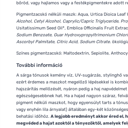
bőröd, vagy hajlamos vagy a festékpigmentekre adott re
Pigmentzacskó nélküli maszk: Aqua, Urtica Dioica Leaf 
Alcohol, Cetyl Alcohol, Caprylic/Capric Triglyceride, Pr
Usitatissimum Seed Oil*, Emblica Officinalis Fruit Extra
Sodium Benzoate, Guar Hydroxypropyltrimonium Chlorid
Ascorbyl Palmitate, Citric Acid, Sodium Citrate.
ökológi
Színes pigmentzacskó: Maltodextrin, Sepiolite, Anthocya
További információ
A sárga tónusok kemény víz, UV-sugárzás, stylinghő v
ezért érdemes a maszkot megelőző lépésekkel is kombiná
hajszárítás mellőzését, nyáron pedig a haj napvédelmet
egészségesebbnek hat. Ha a hajad nagyon száraz, felvál
pigment nélküli maszkot, hogy egyensúlyt tarts a tónus 
vagy enyhén lila árnyalat) általában egy-két közönséges
behatási időhöz.
A legjobb eredményt akkor éred el, 
megvéded a hajat azoktól a tényezőktől, amelyek fel