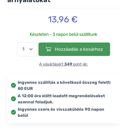
13,96 €
Készleten - 3 napon belül szállítunk
Hozzáadás a kosárhoz
A vásárlásért
349
pont jár.
Ingyenes szállítás a következő összeg felett:
80 EUR
A 12:00 óra előtt leadott megrendeléseket
azonnal feladjuk.
Ingyenes csere és visszaküldés 90 napon
belül