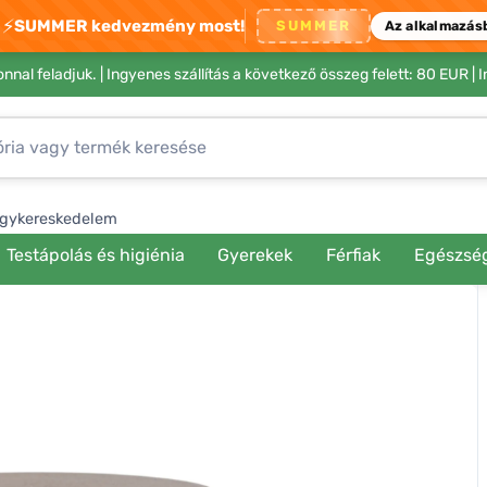
⚡
SUMMER kedvezmény most!
SUMMER
Az alkalmazás
nnal feladjuk. |
Ingyenes szállítás a következő összeg felett: 80 EUR
| 
gykereskedelem
Testápolás és higiénia
Gyerekek
Férfiak
Egészsé