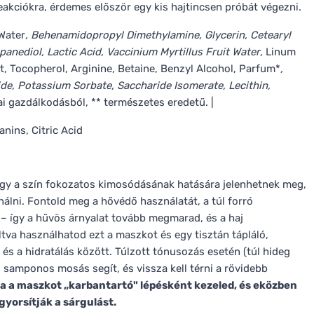
akciókra, érdemes először egy kis hajtincsen próbát végezni.
Water
, Behenamidopropyl Dimethylamine, Glycerin, Cetearyl
opanediol, Lactic Acid, Vaccinium Myrtillus Fruit Water
, Linum
ct, Tocopherol, Arginine, Betaine, Benzyl Alcohol, Parfum*
,
e, Potassium Sorbate, Saccharide Isomerate, Lecithin,
ai gazdálkodásból, ** természetes eredetű. |
nins, Citric Acid
agy a szín fokozatos kimosódásának hatására jelenhetnek meg,
lni. Fontold meg a hővédő használatát, a túl forró
 – így a hűvös árnyalat tovább megmarad, és a haj
tva használhatod ezt a maszkot és egy tisztán tápláló,
és a hidratálás között. Túlzott tónusozás esetén (túl hideg
 samponos mosás segít, és vissza kell térni a rövidebb
ha a maszkot „karbantartó" lépésként kezeled, és eközben
gyorsítják a sárgulást.