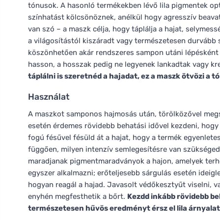
tónusok. A hasonló termékekben lévő lila pigmentek opti
színhatást kölcsönöznek, anélkül hogy agresszív beava
van szó – a maszk célja, hogy táplálja a hajat, selymes
a világosítástól kiszáradt vagy természetesen durvább
köszönhetően akár rendszeres sampon utáni lépésként i
hasson, a hosszak pedig ne legyenek lankadtak vagy kr
táplálni is szeretnéd a hajadat, ez a maszk ötvözi a 
Használat
A maszkot samponos hajmosás után, törölközővel megsz
esetén érdemes rövidebb behatási idővel kezdeni, hogy 
fogú fésűvel fésüld át a hajat, hogy a termék egyenletes
függően, milyen intenzív semlegesítésre van szükséged.
maradjanak pigmentmaradványok a hajon, amelyek terhe
egyszer alkalmazni; erőteljesebb sárgulás esetén ideig
hogyan reagál a hajad. Javasolt védőkesztyűt viselni, 
enyhén megfesthetik a bőrt.
Kezdd inkább rövidebb beh
természetesen hűvös eredményt érsz el lila árnyalat