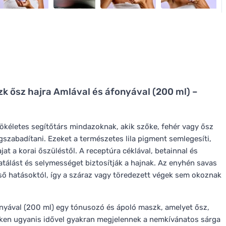
k ősz hajra Amlával és áfonyával (200 ml) –
ökéletes segítőtárs mindazoknak, akik szőke, fehér vagy ősz
zabadítani. Ezeket a természetes lila pigment semlegesíti,
jat a korai őszüléstől. A receptúra céklával, betainnal és
atálást és selymességet biztosítják a hajnak. Az enyhén savas
ülső hatásoktól, így a száraz vagy töredezett végek sem okoznak
nyával (200 ml) egy tónusozó és ápoló maszk, amelyet ősz,
ezeken ugyanis idővel gyakran megjelennek a nemkívánatos sárga