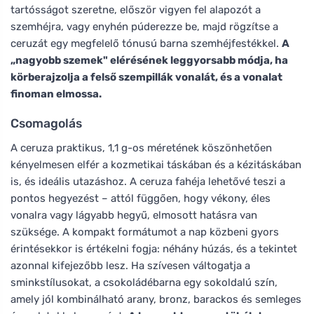
tartósságot szeretne, először vigyen fel alapozót a
szemhéjra, vagy enyhén púderezze be, majd rögzítse a
ceruzát egy megfelelő tónusú barna szemhéjfestékkel.
A
„nagyobb szemek" elérésének leggyorsabb módja, ha
körberajzolja a felső szempillák vonalát, és a vonalat
finoman elmossa.
Csomagolás
A ceruza praktikus, 1,1 g-os méretének köszönhetően
kényelmesen elfér a kozmetikai táskában és a kézitáskában
is, és ideális utazáshoz. A ceruza fahéja lehetővé teszi a
pontos hegyezést – attól függően, hogy vékony, éles
vonalra vagy lágyabb hegyű, elmosott hatásra van
szüksége. A kompakt formátumot a nap közbeni gyors
érintésekkor is értékelni fogja: néhány húzás, és a tekintet
azonnal kifejezőbb lesz. Ha szívesen váltogatja a
sminkstílusokat, a csokoládébarna egy sokoldalú szín,
amely jól kombinálható arany, bronz, barackos és semleges