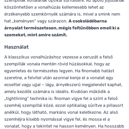
szempillák vonalának optikai sűrítésére. Az ápoló jojobának
köszönhetően a vonalhúzás kellemesebb lehet az
érzékenyebb szemkörnyék számára is, mivel a smink nem
hat „keményen" vagy szárazon.
A csokoládébarna
árnyalat természetesen, mégis feltűnőbben emeli ki a
szemeket, mint amire számít.
Használat
A klasszikus vonalhúzáshoz vezesse a ceruzát a felső
szempillák vonala mentén rövid húzásokkal, hogy az
egyenletes és természetes legyen. Ha finomabb hatást
szeretne, a felvitel után azonnal kenje el a vonalat egy
ecsettel vagy ujjal – lágy, árnyékszerű megjelenést kaphat,
amely kezdők számára is ideális. Kiválóan működik a
„tightlining" technika is: finoman vigye fel a színt a felső
szemhéj szempillái közé, ezzel optikailag sűrítve a pillasort
anélkül, hogy látható, markáns vonal keletkezne. Az alsó
szemhéjra kisebb nyomással vigye fel, és mossa el a
vonalat, hogy a tekintet ne hasson keményen. Ha hosszabb