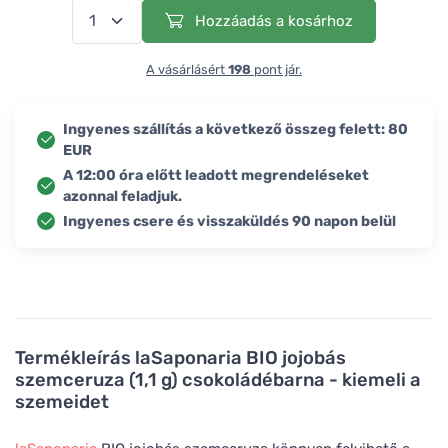
Hozzáadás a kosárhoz
A vásárlásért
198
pont jár.
Ingyenes szállítás a következő összeg felett: 80
EUR
A 12:00 óra előtt leadott megrendeléseket
azonnal feladjuk.
Ingyenes csere és visszaküldés 90 napon belül
Termékleírás
laSaponaria BIO jojobás
szemceruza (1,1 g) csokoládébarna - kiemeli a
szemeidet