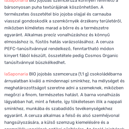
laSaponaria
BIO jojobás szemceruza könnyen felvihető a
bársonyosan puha textúrájának köszönhetően. A
természetes összetétel bio jojoba olajjal és carnauba
viasszal gondoskodik a szemkörnyék érzékeny területéről,
miközben kíméletes marad a bőrre és a természetre
egyaránt. Alkalmas precíz vonalhúzáshoz és könnyű
elmosáshoz is, füstös hatás varázsolásához. A ceruza
PEFC-tanúsítvánnyal rendelkező, fenntartható módon
kinyert fából készült, összetétele pedig Cosmos Organic
tanúsítvánnyal büszkélkedhet.
laSaponaria
BIO jojobás szemceruza (1,1 g) csokoládébarna
árnyalatban kiváló a mindennapi sminkhez, ha mélységet és
meghatározottságot szeretne adni a szemeknek, miközben
megőrzi a finom, természetes hatást. A barna vonalhúzás
lágyabban hat, mint a fekete, így tökéletesen illik a nappali
sminkhez, munkába és szabadidős tevékenységekhez
egyaránt. A ceruza alkalmas a felső és alsó szemhéjvonal
hangsúlyozására, a külső szemzug kiemelésére és a