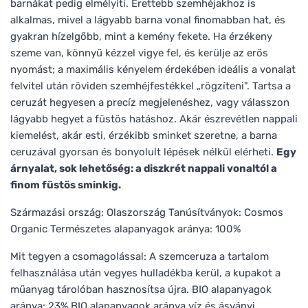
barnákat pedig elmélyíti. Érettebb szemhéjakhoz is
alkalmas, mivel a lágyabb barna vonal finomabban hat, és
gyakran hízelgőbb, mint a kemény fekete. Ha érzékeny
szeme van, könnyű kézzel vigye fel, és kerülje az erős
nyomást; a maximális kényelem érdekében ideális a vonalat
felvitel után röviden szemhéjfestékkel „rögzíteni". Tartsa a
ceruzát hegyesen a precíz megjelenéshez, vagy válasszon
lágyabb hegyet a füstös hatáshoz. Akár észrevétlen nappali
kiemelést, akár esti, érzékibb sminket szeretne, a barna
ceruzával gyorsan és bonyolult lépések nélkül elérheti.
Egy
árnyalat, sok lehetőség: a diszkrét nappali vonaltól a
finom füstös sminkig.
Származási ország: Olaszország Tanúsítványok: Cosmos
Organic Természetes alapanyagok aránya: 100%
Mit tegyen a csomagolással: A szemceruza a tartalom
felhasználása után vegyes hulladékba kerül, a kupakot a
műanyag tárolóban hasznosítsa újra. BIO alapanyagok
aránya: 23% BIO alapanyagok aránya víz és ásványi