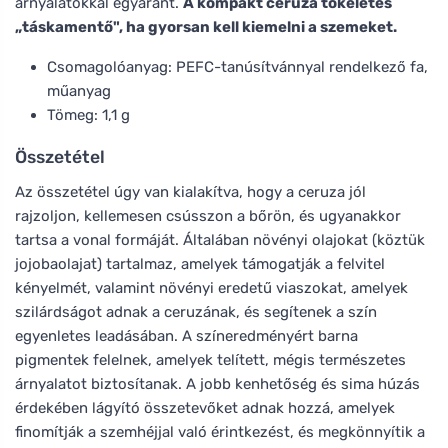
árnyalatokkal egyaránt.
A kompakt ceruza tökéletes
„táskamentő", ha gyorsan kell kiemelni a szemeket.
Csomagolóanyag: PEFC-tanúsítvánnyal rendelkező fa,
műanyag
Tömeg: 1,1 g
Összetétel
Az összetétel úgy van kialakítva, hogy a ceruza jól
rajzoljon, kellemesen csússzon a bőrön, és ugyanakkor
tartsa a vonal formáját. Általában növényi olajokat (köztük
jojobaolajat) tartalmaz, amelyek támogatják a felvitel
kényelmét, valamint növényi eredetű viaszokat, amelyek
szilárdságot adnak a ceruzának, és segítenek a szín
egyenletes leadásában. A színeredményért barna
pigmentek felelnek, amelyek telített, mégis természetes
árnyalatot biztosítanak. A jobb kenhetőség és sima húzás
érdekében lágyító összetevőket adnak hozzá, amelyek
finomítják a szemhéjjal való érintkezést, és megkönnyítik a