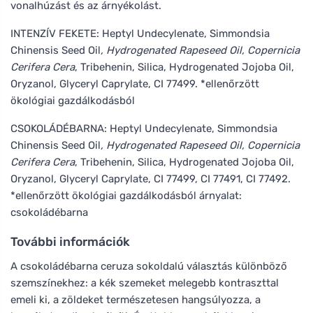
vonalhúzást és az árnyékolást.
INTENZÍV FEKETE: Heptyl Undecylenate, Simmondsia
Chinensis Seed Oil
, Hydrogenated Rapeseed Oil, Copernicia
Cerifera Cera
, Tribehenin, Silica, Hydrogenated Jojoba Oil,
Oryzanol, Glyceryl Caprylate, CI 77499. *ellenőrzött
ökológiai gazdálkodásból
CSOKOLÁDÉBARNA: Heptyl Undecylenate, Simmondsia
Chinensis Seed Oil
, Hydrogenated Rapeseed Oil, Copernicia
Cerifera Cera
, Tribehenin, Silica, Hydrogenated Jojoba Oil,
Oryzanol, Glyceryl Caprylate, CI 77499, CI 77491, CI 77492.
*ellenőrzött ökológiai gazdálkodásból árnyalat:
csokoládébarna
További információk
A csokoládébarna ceruza sokoldalú választás különböző
szemszínekhez: a kék szemeket melegebb kontraszttal
emeli ki, a zöldeket természetesen hangsúlyozza, a