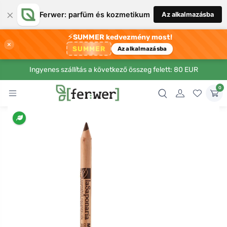
×
Ferwer: parfüm és kozmetikum
Az alkalmazásba
⚡
SUMMER kedvezmény most!
×
SUMMER
Az alkalmazásba
Ingyenes szállítás a következő összeg felett: 80 EUR
0