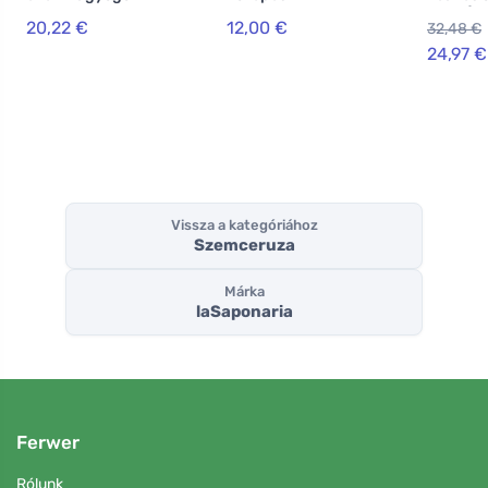
arcmaszk 30 ml
vonná sv
20,22 €
12,00 €
32,48 €
dřevěn
knotem 
24,97 €
Vissza a kategóriához
Szemceruza
Márka
laSaponaria
Ferwer
Rólunk