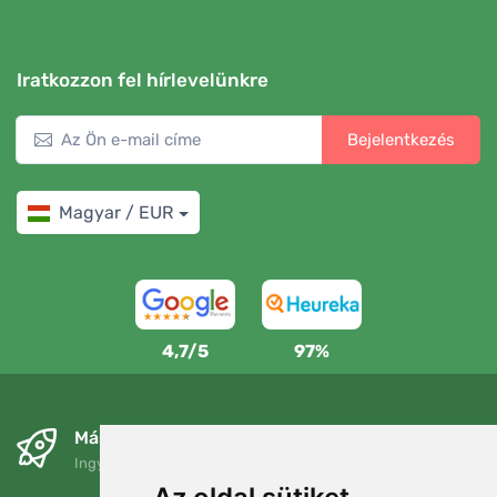
Iratkozzon fel hírlevelünkre
Bejelentkezés
Magyar / EUR
4,7/5
97%
Másnapra és ingyenesen
Ingyenes szállítás a következő összeg felett: 80 EUR