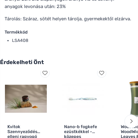
anyagok levonása után: 23%
Tárolás: Száraz, sötét helyen tárolja, gyermekektől elzárva.
Termékkód
LSA408
Érdekelheti Önt
Kvitok
Nano-b fogkefe
WoodWi
Szennyeződés
ezüstkékkel -
WoodWic
elleni ragyogó
közepes
Leaves 