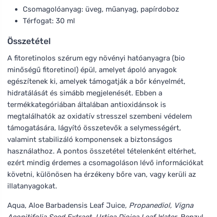
Csomagolóanyag: üveg, műanyag, papírdoboz
Térfogat: 30 ml
Összetétel
A fitoretinolos szérum egy növényi hatóanyagra (bio
minőségű fitoretinol) épül, amelyet ápoló anyagok
egészítenek ki, amelyek támogatják a bőr kényelmét,
hidratálását és simább megjelenését. Ebben a
termékkategóriában általában antioxidánsok is
megtalálhatók az oxidatív stresszel szembeni védelem
támogatására, lágyító összetevők a selymességért,
valamint stabilizáló komponensek a biztonságos
használathoz. A pontos összetétel tételenként eltérhet,
ezért mindig érdemes a csomagoláson lévő információkat
követni, különösen ha érzékeny bőre van, vagy kerüli az
illatanyagokat.
Aqua, Aloe Barbadensis Leaf Juice
, Propanediol, Vigna
Aconitifolia Seed Extract, Urtica Dioica Leaf Water
, Benzyl