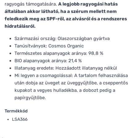
ragyogás támogatására.
A legjobb ragyogási hatás
általában akkor látható, ha a szérum mellett nem
feledkezik meg az SPF-ről, az alvásról és a rendszeres
hidratálásról.
Származási ország: Olaszországban gyártva
Tanúsítványok: Cosmos Organic
Természetes alapanyagok aránya: 98,8 %
BIO alapanyagok aránya: 21,4 %
Illatanyag eredete: Hozzáadott illatanyag nélkül
Mi legyen a csomagolással: A tartalom felhasználása
után dobja az üveget az üveggyűjtőbe, a cseppentős
kupakot a vegyes hulladékba, a dobozt pedig a
papírgyűjtőbe.
Termékkód
LSA366