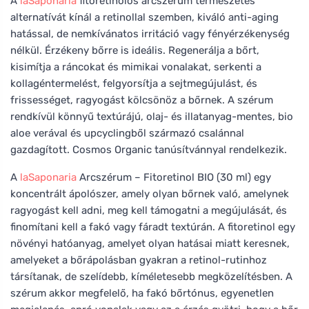
A
laSaponaria
fitoretinolos arcszérum természetes
alternatívát kínál a retinollal szemben, kiváló anti-aging
hatással, de nemkívánatos irritáció vagy fényérzékenység
nélkül. Érzékeny bőrre is ideális. Regenerálja a bőrt,
kisimítja a ráncokat és mimikai vonalakat, serkenti a
kollagéntermelést, felgyorsítja a sejtmegújulást, és
frissességet, ragyogást kölcsönöz a bőrnek. A szérum
rendkívül könnyű textúrájú, olaj- és illatanyag-mentes, bio
aloe verával és upcyclingből származó csalánnal
gazdagított. Cosmos Organic tanúsítvánnyal rendelkezik.
A
laSaponaria
Arcszérum – Fitoretinol BIO (30 ml) egy
koncentrált ápolószer, amely olyan bőrnek való, amelynek
ragyogást kell adni, meg kell támogatni a megújulását, és
finomítani kell a fakó vagy fáradt textúrán. A fitoretinol egy
növényi hatóanyag, amelyet olyan hatásai miatt keresnek,
amelyeket a bőrápolásban gyakran a retinol-rutinhoz
társítanak, de szelídebb, kíméletesebb megközelítésben. A
szérum akkor megfelelő, ha fakó bőrtónus, egyenetlen