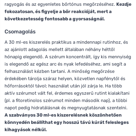
ragyogás és az egyenletes bőrtónus megőrzéséhez.
Kezdje
fokozatosan, és figyelje a bőr reakcióját, mert a
következetesség fontosabb a gyorsaságnál.
Csomagolás
A 30 ml-es kiszerelés praktikus a mindennapi rutinhoz, és
az ajánlott adagolás mellett általában néhány héttől
hónapig elegendő. A szérum koncentrált, így kis mennyiség
is elegendő az egész arc és nyak lefedéséhez, ami segít a
felhasználást kézben tartani. A minőség megőrzése
érdekében tárolja száraz helyen, közvetlen napfénytől és
hőforrásoktól távol; használat után jól zárja le. Ha több
aktív szérumot vált fel, érdemes egyszerű rutint kialakítani
(pl. a fitoretinolos szérumot minden második nap), a többi
napot pedig hidratálásnak és megnyugtatásnak szentelni.
A szabványos 30 ml-es kiszerelésnek köszönhetően
könnyedén beállíthat egy hosszú távú kúrát felesleges
kihagyások nélkül.