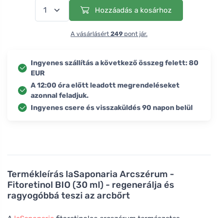
Hozzáadás a kosárhoz
A vásárlásért
249
pont jár.
Ingyenes szállítás a következő összeg felett: 80
EUR
A 12:00 óra előtt leadott megrendeléseket
azonnal feladjuk.
Ingyenes csere és visszaküldés 90 napon belül
Termékleírás
laSaponaria Arcszérum -
Fitoretinol BIO (30 ml) - regenerálja és
ragyogóbbá teszi az arcbőrt