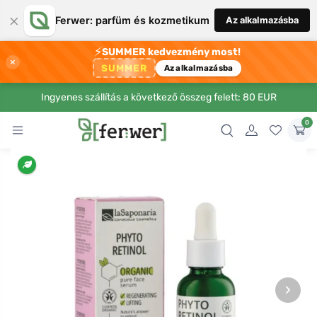
×
Ferwer: parfüm és kozmetikum
Az alkalmazásba
⚡
SUMMER kedvezmény most!
×
SUMMER
Az alkalmazásba
Ingyenes szállítás a következő összeg felett: 80 EUR
0
›