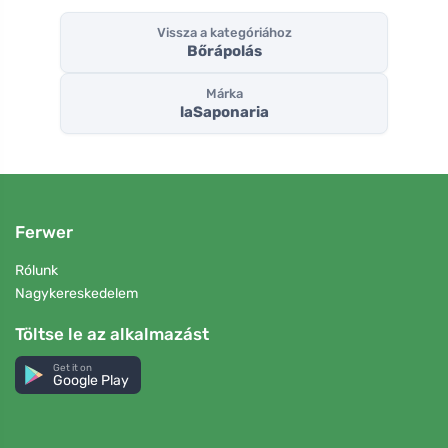
Vissza a kategóriához
Bőrápolás
Márka
laSaponaria
Ferwer
Rólunk
Nagykereskedelem
Töltse le az alkalmazást
Get it on
Google Play