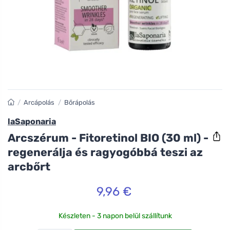
/
Arcápolás
/
Bőrápolás
laSaponaria
Arcszérum - Fitoretinol BIO (30 ml) -
regenerálja és ragyogóbbá teszi az
arcbőrt
9,96 €
Készleten - 3 napon belül szállítunk