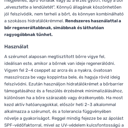
megjelenés, apró vonalak vagy az a érzés gyötri, hogy a bőr
„elvesztette a lendületét". Könnyű állagának köszönhetően
jól felszívódik, nem terheli a bőrt, és könnyen kombinálható
a szokásos hidratálókrémmel.
Rendszeres használattal a
bőr regeneráltabbnak, simábbnak és láthatóan
ragyogóbbnak tűnhet.
Használat
A szérumot alaposan megtisztított bőrre vigye fel,
ideálisan este, amikor a bőrnek van ideje regenerálódni.
Vigyen fel 2–4 cseppet az arcra és a nyakra, óvatosan
masszírozza be vagy koppintsa bele, és hagyja rövid ideig
felszívódni. Ezután használjon hidratálókrémet a bőrbarrier
támogatásához és a feszülés érzésének minimalizálásához,
különösen ha a bőre szárazabb vagy érzékenyebb. Ha most
kezd aktív hatóanyagokkal, először heti 2–3 alkalommal
alkalmazza a szérumot, és a tolerancia függvényében
növelje a gyakoriságot. Reggel mindig fejezze be az ápolást
SPF-védőfaktorral, mivel az UV-védelem kulcsfontosságú a