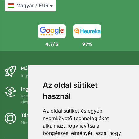
Magyar / EUR
4,7/5
97%
Másnapra és ingyenesen
Ingyenes szállítás a következő összeg felett: 80 EUR
Az oldal sütiket
Ingyenes csere és visszaküldés
használ
Rendelését 90 napon belül bármikor visszaküldheti vagy
kicserélheti.
Az oldal sütiket és egyéb
Támogatjuk a Trees.org-ot
nyomkövető technológiákat
Minden megrendelésért ültetünk egy fát! Bővebben
Rólunk
.
alkalmaz, hogy javítsa a
böngészési élményét, azzal hogy