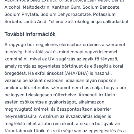
Alcohol, Maltodextrin, Xanthan Gum, Sodium Benzoate,
Sodium Phytate, Sodium Dehydroacetate, Potassium
Sorbate, Lactic Acid. *ellenőrzött ökológiai gazdálkodásból
További információk
A ragyogó bőrmegjelenés eléréséhez érdemes a szérumot
minőségi hidratálással és mindennapi napvédelemmel
kombinálni, mivel az UV-sugárzás az egyik fő tényező,
amely rontja az egyenletes bőrtónust és elősegíti a korai
öregedést. Ha exfoliánsokat (AHA/BHA) is használ,
vezesse be azokat óvatosan, ideálisan olyan napokon,
amikor a fitoretinolos szérumot nem használja, hogy a bőr
ne legyen feleslegesen túlterhelve. Átmeneti irritáció
esetén csökkentse a gyakoriságot, alkalmazzon
megnyugtató krémet, és összpontosítson a barrier
helyreállítására. A szérum az évszakváltás idején is
megfelelő lehet a rutin részeként, amikor a bőr gyakran
fáradtabbnak tűnik, és szüksége van az egységesítés és a