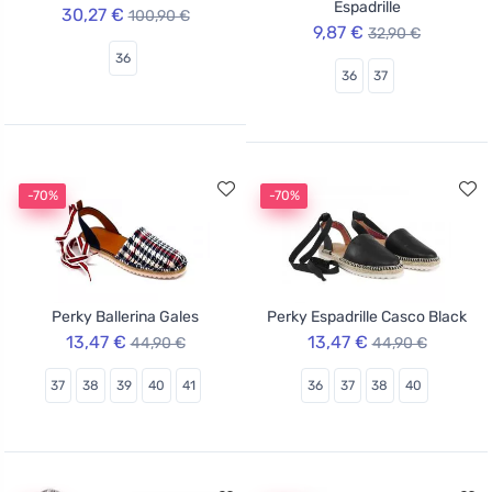
Espadrille
30,27 €
100,90 €
9,87 €
32,90 €
36
36
37
-70%
-70%
Perky Ballerina Gales
Perky Espadrille Casco Black
13,47 €
13,47 €
44,90 €
44,90 €
37
38
39
40
41
36
37
38
40