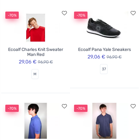
-70%
-70%
Ecoalf Charles Knit Sweater
Ecoalf Pana Yale Sneakers
Man Red
29,06 €
96,90 €
29,06 €
96,90 €
37
M
-70%
-70%