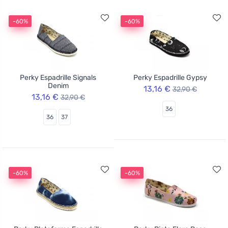
-60%
-60%
Perky Espadrille Signals
Perky Espadrille Gypsy
Denim
13,16 €
32,90 €
13,16 €
32,90 €
36
36
37
-60%
-60%