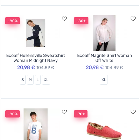
-80%
-80%
Ecoalf Hellensville Sweatshirt
Ecoalf Magrite Shirt Woman
Woman Midnight Navy
Off White
20,98 €
20,98 €
104,89 €
104,89 €
S
M
L
XL
XL
-80%
-70%