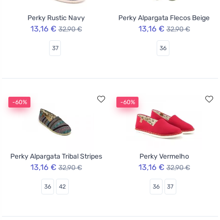
Perky Rustic Navy
Perky Alpargata Flecos Beige
13,16 €
13,16 €
32,90 €
32,90 €
37
36
-60%
-60%
Perky Alpargata Tribal Stripes
Perky Vermelho
13,16 €
13,16 €
32,90 €
32,90 €
36
42
36
37