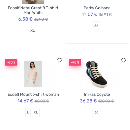
Ecoalf Natal Great B T-shirt
Perky Goibana
Man White
11,07 €
36,91 €
6,58 €
32,90 €
36
XL
-70%
-70%
Ecoalf Mount t-shirt woman
Inkkas Coyote
14,67 €
36,28 €
48,90 €
120,90 €
L
XL
36