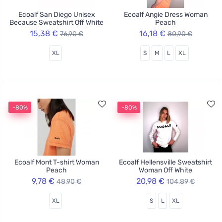
Ecoalf San Diego Unisex
Ecoalf Angie Dress Woman
Because Sweatshirt Off White
Peach
15,38 €
16,18 €
76,90 €
80,90 €
XL
S
M
L
XL
-80%
-80%
Ecoalf Mont T-shirt Woman
Ecoalf Hellensville Sweatshirt
Peach
Woman Off White
9,78 €
20,98 €
48,90 €
104,89 €
XL
S
L
XL