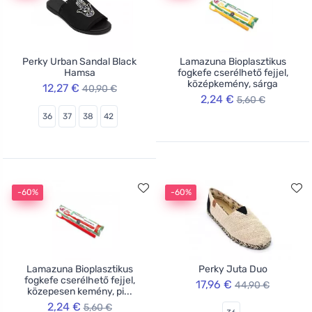
Perky Urban Sandal Black
Lamazuna Bioplasztikus
Hamsa
fogkefe cserélhető fejjel,
középkemény, sárga
12,27 €
40,90 €
2,24 €
5,60 €
36
37
38
42
-60%
-60%
Lamazuna Bioplasztikus
Perky Juta Duo
fogkefe cserélhető fejjel,
17,96 €
44,90 €
közepesen kemény, pi...
2,24 €
5,60 €