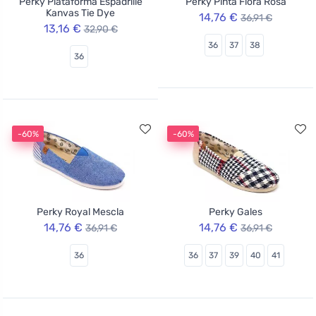
Perky Plataforma Espadrille
Perky Pinta Flora Rosa
Kanvas Tie Dye
14,76 €
36,91 €
13,16 €
32,90 €
36
37
38
36
-60%
-60%
Perky Royal Mescla
Perky Gales
14,76 €
14,76 €
36,91 €
36,91 €
36
36
37
39
40
41