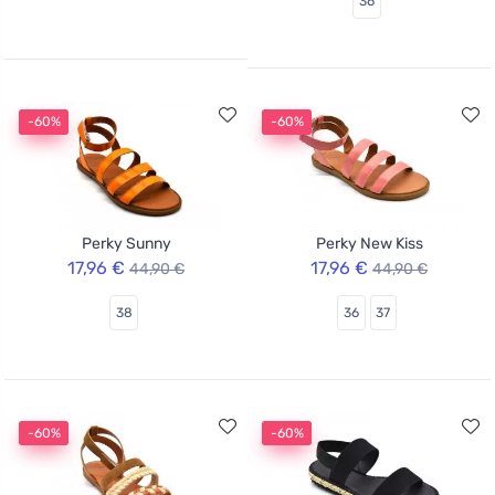
36
-60%
-60%
Perky Sunny
Perky New Kiss
17,96 €
17,96 €
44,90 €
44,90 €
38
36
37
-60%
-60%