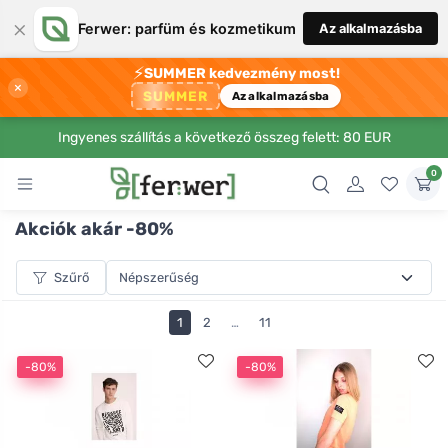
×
Ferwer: parfüm és kozmetikum
Az alkalmazásba
⚡
SUMMER kedvezmény most!
×
SUMMER
Az alkalmazásba
Ingyenes szállítás a következő összeg felett: 80 EUR
0
Akciók akár -80%
Szűrő
1
2
…
11
-80%
-80%