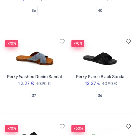
36
40
-70%
-70%
Perky Washed Denim Sandal
Perky Flame Black Sandal
12,27 €
12,27 €
40,90 €
40,90 €
37
36
-70%
-60%