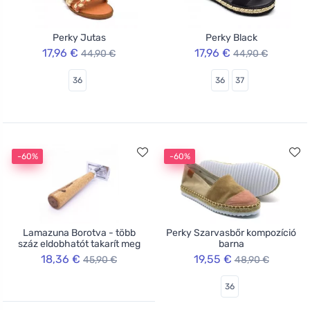
Perky Jutas
Perky Black
17,96 €
17,96 €
44,90 €
44,90 €
36
36
37
-60%
-60%
Lamazuna Borotva - több
Perky Szarvasbőr kompozíció
száz eldobhatót takarít meg
barna
18,36 €
19,55 €
45,90 €
48,90 €
36