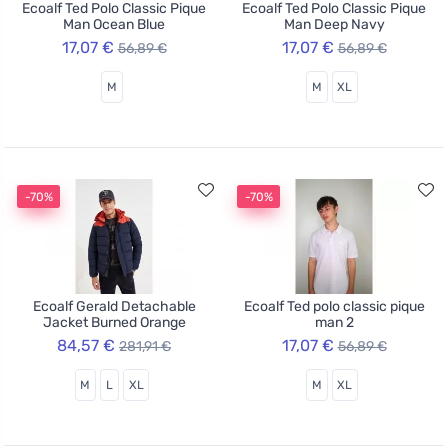
Ecoalf Ted Polo Classic Pique
Ecoalf Ted Polo Classic Pique
Man Ocean Blue
Man Deep Navy
17,07 €
17,07 €
56,89 €
56,89 €
M
M
XL
-70%
-70%
Ecoalf Gerald Detachable
Ecoalf Ted polo classic pique
Jacket Burned Orange
man 2
84,57 €
17,07 €
281,91 €
56,89 €
M
L
XL
M
XL