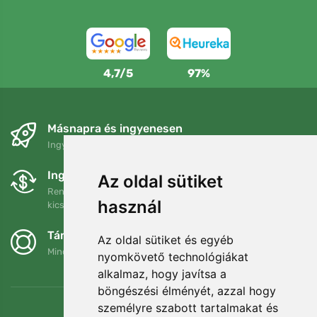
4,7/5
97%
Másnapra és ingyenesen
Ingyenes szállítás a következő összeg felett: 80 EUR
Ingyenes csere és visszaküldés
Az oldal sütiket
Rendelését 90 napon belül bármikor visszaküldheti vagy
használ
kicserélheti.
Támogatjuk a Trees.org-ot
Az oldal sütiket és egyéb
Minden megrendelésért ültetünk egy fát! Bővebben
Rólunk
.
nyomkövető technológiákat
alkalmaz, hogy javítsa a
böngészési élményét, azzal hogy
személyre szabott tartalmakat és