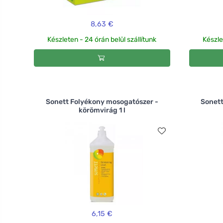
8,63 €
Készleten - 24 órán belül szállítunk
Készle
Sonett Folyékony mosogatószer -
Sonett
körömvirág 1 l
6,15 €