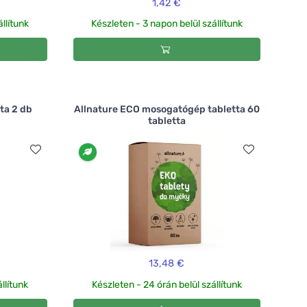
1,42 €
llítunk
Készleten - 3 napon belül szállítunk
ta 2 db
Allnature ECO mosogatógép tabletta 60
tabletta
13,48 €
llítunk
Készleten - 24 órán belül szállítunk