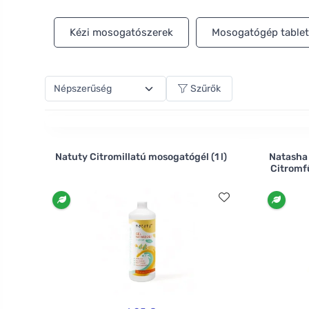
Kézi mosogatószerek
Mosogatógép tablet
Szűrők
Natuty Citromillatú mosogatógél (1 l)
Natasha
Citromfű