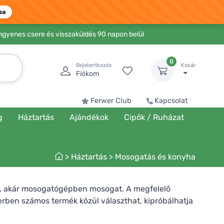
ba
Ingyenes csere és visszaküldés 90 napon belül
0
Bejelentkezés
Kosár
Fiókom
Ferwer Club
Kapcsolat
g
Háztartás
Ajándékok
Cipők / Ruházat
>
Háztartás
>
Mosogatás és konyha
el, akár mosogatógépben mosogat. A megfelelő
werben számos termék közül választhat, kipróbálhatja