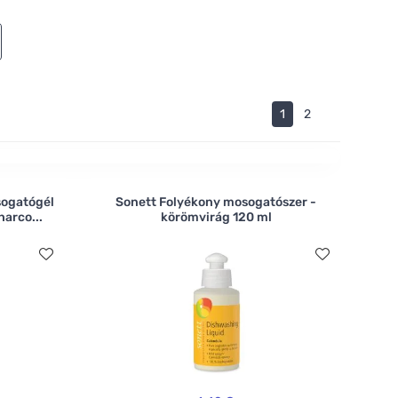
1
2
sogatógél
Sonett Folyékony mosogatószer -
harco...
körömvirág 120 ml