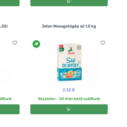
,35l
Jelen Mosogatógép só 1,5 kg
2,32 €
llítunk
Készleten - 24 órán belül szállítunk