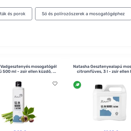
ták és porok
Só és polírozószerek a mosogatógéphez
 Vadgesztenyés mosogatógél
Natasha Gesztenyealapú mo
 500 ml - zsír ellen küzdő, ...
citromfüves, 3 l - zsír ellen 