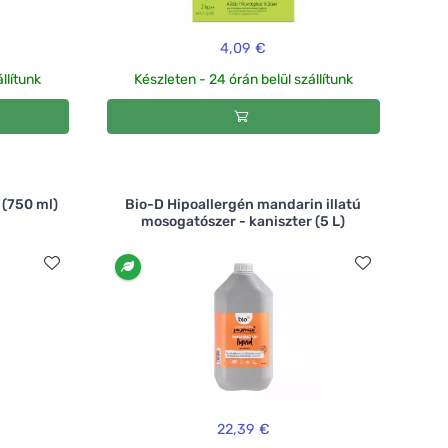
4,09 €
llítunk
Készleten - 24 órán belül szállítunk
 (750 ml)
Bio-D Hipoallergén mandarin illatú
mosogatószer - kaniszter (5 L)
22,39 €