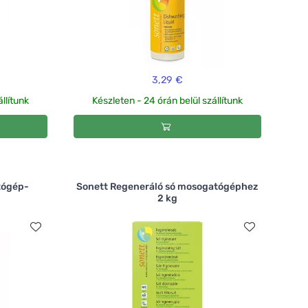
3,29 €
llítunk
Készleten - 24 órán belül szállítunk
tógép-
Sonett Regeneráló só mosogatógéphez
2 kg