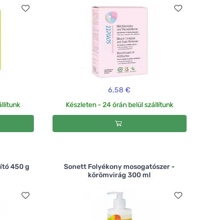
6,58 €
llítunk
Készleten - 24 órán belül szállítunk
lító 450 g
Sonett Folyékony mosogatószer -
körömvirág 300 ml