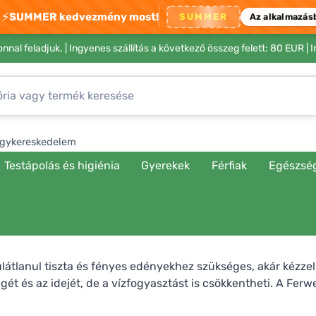
⚡
SUMMER kedvezmény most!
SUMMER
Az alkalmazás
nnal feladjuk. |
Ingyenes szállítás a következő összeg felett: 80 EUR
| 
gykereskedelem
Testápolás és higiénia
Gyerekek
Férfiak
Egészsé
látlanul tiszta és fényes edényekhez szükséges, akár kézz
ét és az idejét, de a vízfogyasztást is csökkentheti. A Fer
zi mosogatógélek, valamint tabletták, sók és mosogatóporok.