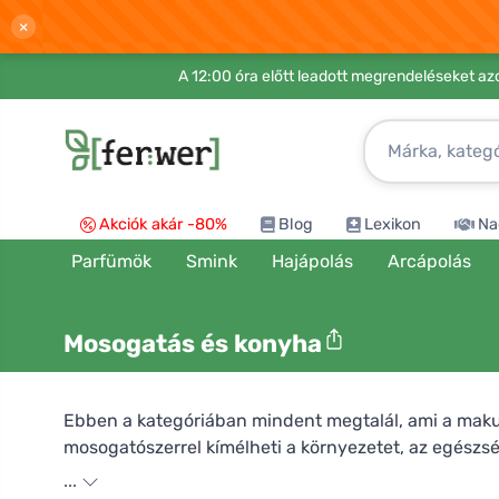
×
A 12:00 óra előtt leadott megrendeléseket azo
Akciók akár -80%
Blog
Lexikon
Na
Parfümök
Smink
Hajápolás
Arcápolás
Mosogatás és konyha
Ebben a kategóriában mindent megtalál, ami a maku
mosogatószerrel kímélheti a környezetet, az egészség
a különböző illatokat és kiszereléseket. Léteznek ké
...