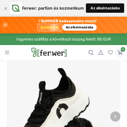
×
Ferwer: parfüm és kozmetikum
Az alkalmazásba
⚡
SUMMER kedvezmény most!
×
SUMMER
Az alkalmazásba
Ingyenes szállítás a következő összeg felett: 80 EUR
0
›