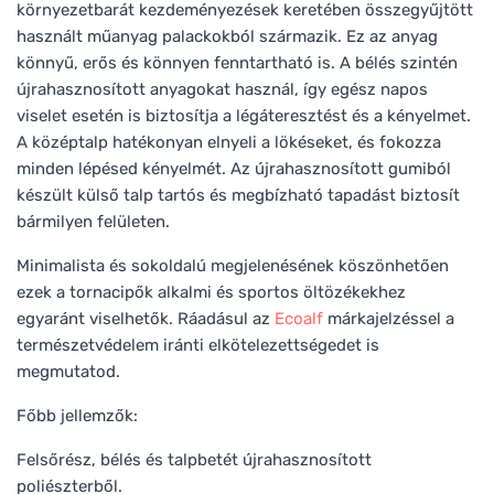
környezetbarát kezdeményezések keretében összegyűjtött
használt műanyag palackokból származik. Ez az anyag
könnyű, erős és könnyen fenntartható is. A bélés szintén
újrahasznosított anyagokat használ, így egész napos
viselet esetén is biztosítja a légáteresztést és a kényelmet.
A középtalp hatékonyan elnyeli a lökéseket, és fokozza
minden lépésed kényelmét. Az újrahasznosított gumiból
készült külső talp tartós és megbízható tapadást biztosít
bármilyen felületen.
Minimalista és sokoldalú megjelenésének köszönhetően
ezek a tornacipők alkalmi és sportos öltözékekhez
egyaránt viselhetők. Ráadásul az
Ecoalf
márkajelzéssel a
természetvédelem iránti elkötelezettségedet is
megmutatod.
Főbb jellemzők:
Felsőrész, bélés és talpbetét újrahasznosított
poliészterből.