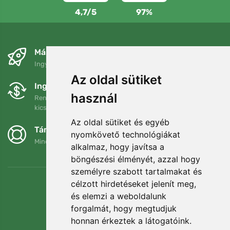
4,7/5
97%
Másnapra és ingyenesen
Ingyenes szállítás a következő összeg felett: 80 EUR
Az oldal sütiket
Ingyenes csere és visszaküldés
használ
Rendelését 90 napon belül bármikor visszaküldheti vagy
kicserélheti.
Az oldal sütiket és egyéb
Támogatjuk a Trees.org-ot
nyomkövető technológiákat
Minden megrendelésért ültetünk egy fát! Bővebben
Rólunk
.
alkalmaz, hogy javítsa a
böngészési élményét, azzal hogy
személyre szabott tartalmakat és
célzott hirdetéseket jelenít meg,
és elemzi a weboldalunk
forgalmát, hogy megtudjuk
honnan érkeztek a látogatóink.