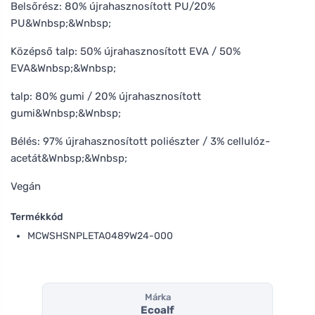
Belsőrész: 80% újrahasznosított PU/20%
PU&Wnbsp;&Wnbsp;
Középső talp: 50% újrahasznosított EVA / 50%
EVA&Wnbsp;&Wnbsp;
talp: 80% gumi / 20% újrahasznosított
gumi&Wnbsp;&Wnbsp;
Bélés: 97% újrahasznosított poliészter / 3% cellulóz-
acetát&Wnbsp;&Wnbsp;
Vegán
Termékkód
MCWSHSNPLETA0489W24-000
Márka
Ecoalf