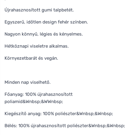
Újrahasznosított gumi talpbetét.
Egyszerű, időtlen design fehér színben.
Nagyon könnyű, légies és kényelmes.
Hétköznapi viseletre alkalmas.
Környezetbarát és vegán.
Minden nap viselhető.
Főanyag: 100% újrahasznosított
poliamid&Wnbsp;&WWnbsp;
Kiegészítő anyag: 100% poliészter&Wnbsp;&Wnbsp;
Bélés: 100% újrahasznosított poliészter&Wnbsp;&Wnbsp;