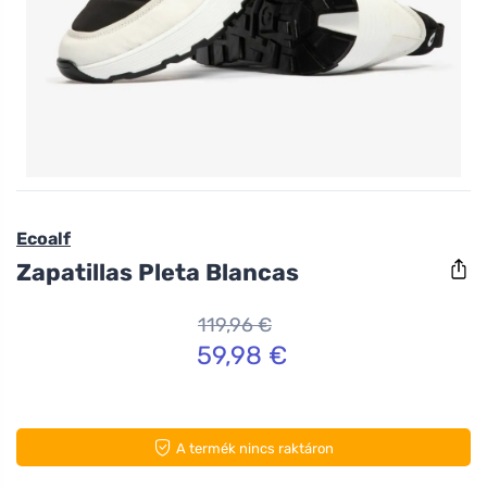
Ecoalf
Zapatillas Pleta Blancas
119,96 €
59,98 €
A termék nincs raktáron