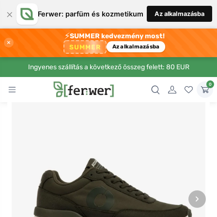
×
Ferwer: parfüm és kozmetikum
Az alkalmazásba
⚡
SUMMER kedvezmény most!
×
SUMMER
Az alkalmazásba
Ingyenes szállítás a következő összeg felett: 80 EUR
0
›