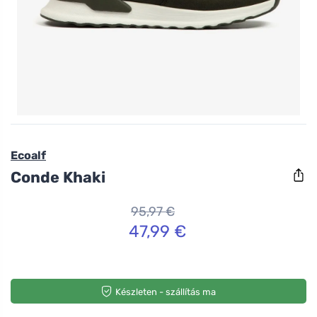
Ecoalf
Conde Khaki
95,97 €
47,99 €
Készleten - szállítás ma