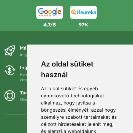
4,7/5
97%
Másnapra és ingyenesen
Ingyenes szállítás a következő összeg felett: 80 EUR
Az oldal sütiket
Ingyenes csere és visszaküldés
használ
Rendelését 90 napon belül bármikor visszaküldheti vagy
kicserélheti.
Az oldal sütiket és egyéb
Támogatjuk a Trees.org-ot
nyomkövető technológiákat
Minden megrendelésért ültetünk egy fát! Bővebben
Rólunk
.
alkalmaz, hogy javítsa a
böngészési élményét, azzal hogy
személyre szabott tartalmakat és
célzott hirdetéseket jelenít meg,
és elemzi a weboldalunk