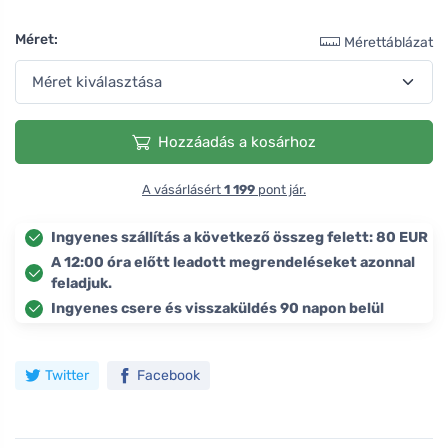
Méret:
Mérettáblázat
Hozzáadás a kosárhoz
A vásárlásért
1 199
pont jár.
Ingyenes szállítás a következő összeg felett: 80 EUR
A 12:00 óra előtt leadott megrendeléseket azonnal
feladjuk.
Ingyenes csere és visszaküldés 90 napon belül
Twitter
Facebook