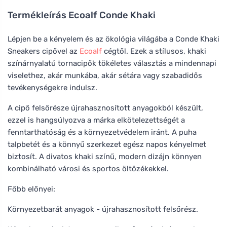
Termékleírás
Ecoalf Conde Khaki
Lépjen be a kényelem és az ökológia világába a Conde Khaki
Sneakers cipővel az
Ecoalf
cégtől. Ezek a stílusos, khaki
színárnyalatú tornacipők tökéletes választás a mindennapi
viselethez, akár munkába, akár sétára vagy szabadidős
tevékenységekre indulsz.
A cipő felsőrésze újrahasznosított anyagokból készült,
ezzel is hangsúlyozva a márka elkötelezettségét a
fenntarthatóság és a környezetvédelem iránt. A puha
talpbetét és a könnyű szerkezet egész napos kényelmet
biztosít. A divatos khaki színű, modern dizájn könnyen
kombinálható városi és sportos öltözékekkel.
Főbb előnyei:
Környezetbarát anyagok - újrahasznosított felsőrész.