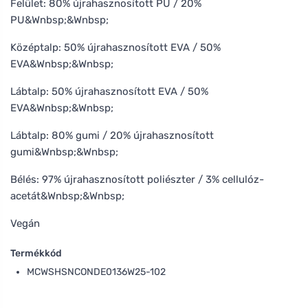
Felület: 80% újrahasznosított PU / 20%
PU&Wnbsp;&Wnbsp;
Középtalp: 50% újrahasznosított EVA / 50%
EVA&Wnbsp;&Wnbsp;
Lábtalp: 50% újrahasznosított EVA / 50%
EVA&Wnbsp;&Wnbsp;
Lábtalp: 80% gumi / 20% újrahasznosított
gumi&Wnbsp;&Wnbsp;
Bélés: 97% újrahasznosított poliészter / 3% cellulóz-
acetát&Wnbsp;&Wnbsp;
Vegán
Termékkód
MCWSHSNCONDE0136W25-102