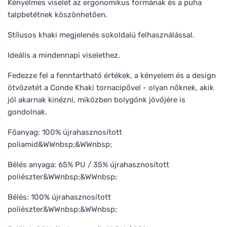
Kényelmes viselet az ergonomikus formának és a puha
talpbetétnek köszönhetően.
Stílusos khaki megjelenés sokoldalú felhasználással.
Ideális a mindennapi viselethez.
Fedezze fel a fenntartható értékek, a kényelem és a design
ötvözetét a Conde Khaki tornacipővel - olyan nőknek, akik
jól akarnak kinézni, miközben bolygónk jövőjére is
gondolnak.
Főanyag: 100% újrahasznosított
poliamid&WWnbsp;&WWnbsp;
Bélés anyaga: 65% PU / 35% újrahasznosított
poliészter&WWnbsp;&WWnbsp;
Bélés: 100% újrahasznosított
poliészter&WWnbsp;&WWnbsp;