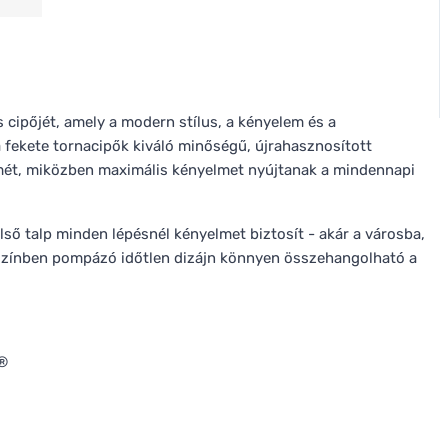
 cipőjét, amely a modern stílus, a kényelem és a
a fekete tornacipők kiváló minőségű, újrahasznosított
lmét, miközben maximális kényelmet nyújtanak a mindennapi
lső talp minden lépésnél kényelmet biztosít - akár a városba,
e színben pompázó időtlen dizájn könnyen összehangolható a
a®