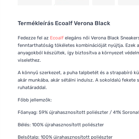
Termékleírás
Ecoalf Verona Black
Fedezze fel az
Ecoalf
elegáns női Verona Black Sneakers
fenntarthatóság tökéletes kombinációját nyújtja. Ezek 
anyagokból készültek, így biztosítva a környezet véde
viselethez.
A könnyű szerkezet, a puha talpbetét és a strapabíró kü
akár munkába, akár sétálni indulsz. A sokoldalú feket
ruhatáraddal.
Főbb jellemzők:
Főanyag: 59% újrahasznosított poliészter / 41% Soron
Bélés: 100% újrahasznosított poliészter
Belsőtalp: 100% újrahasznosított poliészter