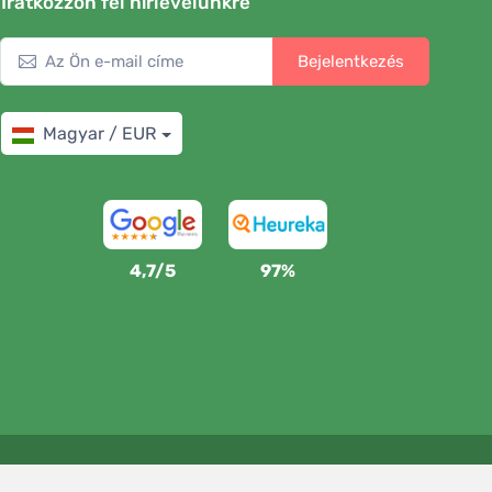
Iratkozzon fel hírlevelünkre
Bejelentkezés
Magyar / EUR
4,7/5
97%