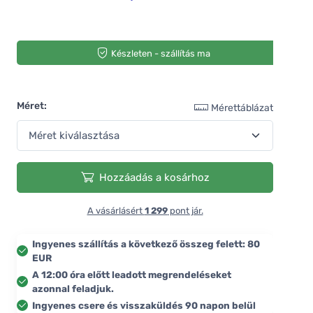
Készleten - szállítás ma
Méret:
Mérettáblázat
Hozzáadás a kosárhoz
A vásárlásért
1 299
pont jár.
Ingyenes szállítás a következő összeg felett: 80
EUR
A 12:00 óra előtt leadott megrendeléseket
azonnal feladjuk.
Ingyenes csere és visszaküldés 90 napon belül