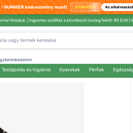
⚡
SUMMER kedvezmény most!
SUMMER
Az alkalmazás
nnal feladjuk. |
Ingyenes szállítás a következő összeg felett: 80 EUR
| 
gykereskedelem
Testápolás és higiénia
Gyerekek
Férfiak
Egészsé