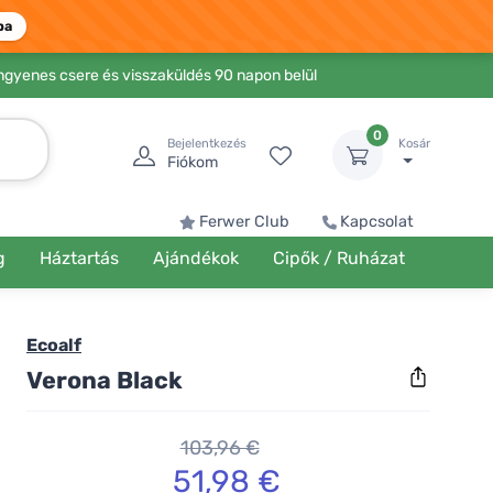
ba
Ingyenes csere és visszaküldés 90 napon belül
0
Bejelentkezés
Kosár
Fiókom
Ferwer Club
Kapcsolat
g
Háztartás
Ajándékok
Cipők / Ruházat
Ecoalf
Verona Black
103,96 €
51,98 €