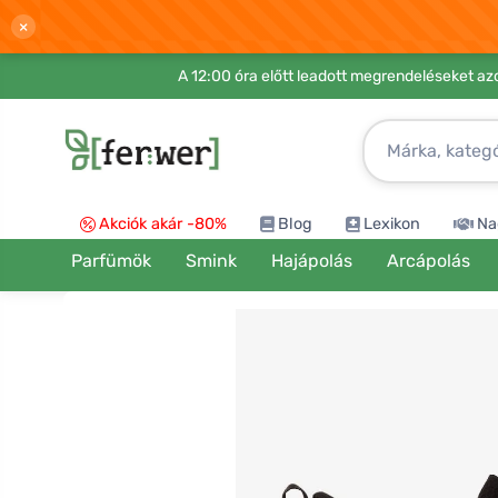
×
A 12:00 óra előtt leadott megrendeléseket azo
Akciók akár -80%
Blog
Lexikon
Na
Parfümök
Smink
Hajápolás
Arcápolás