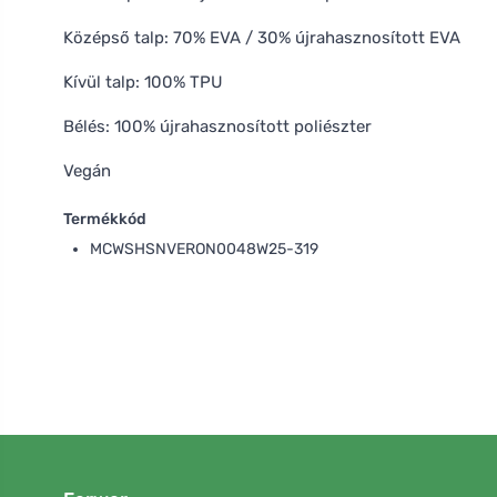
Középső talp: 70% EVA / 30% újrahasznosított EVA
Kívül talp: 100% TPU
Bélés: 100% újrahasznosított poliészter
Vegán
Termékkód
MCWSHSNVERON0048W25-319