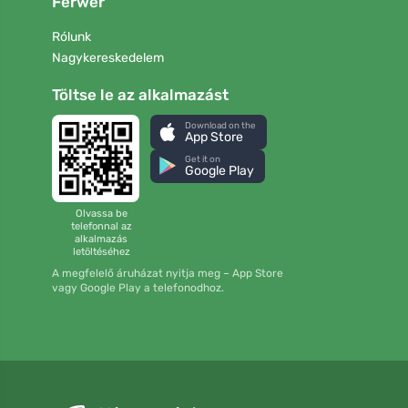
Ferwer
Rólunk
Nagykereskedelem
Töltse le az alkalmazást
Download on the
App Store
Get it on
Google Play
Olvassa be
telefonnal az
alkalmazás
letöltéséhez
A megfelelő áruházat nyitja meg – App Store
vagy Google Play a telefonodhoz.