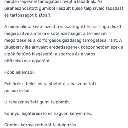
minden lépésnél támogatást nyújt a lábadnak. Az
újrahasznosított gumiból készült külső talp kiváló tapadást
és tartósságot biztosít.
A minimalista kivitelezést a visszafogott
Ecoalf
logó díszíti,
megerősítve a márka elkötelezettségét a természet
megőrzése és a körforgásos gazdaság támogatása iránt. A
Blueberry lila árnyalat eredetiségének köszönhetően ezek a
cipők feltűnő kiegészítői a sportos és a városi
öltözékeknek egyaránt.
Főbb jellemzők:
Felsőrész, bélés és talpbetét újrahasznosított
poliészterből.
Újrahasznosított gumi talpbetét.
Könnyű, légáteresztő és nagyon kényelmes.
Gondos környezetbarát feldolgozás.