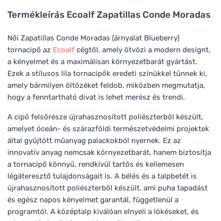
Termékleírás
Ecoalf Zapatillas Conde Moradas
Női Zapatillas Conde Moradas (árnyalat Blueberry)
tornacipő az
Ecoalf
cégtől, amely ötvözi a modern designt,
a kényelmet és a maximálisan környezetbarát gyártást.
Ezek a stílusos lila tornacipők eredeti színükkel tűnnek ki,
amely bármilyen öltözéket feldob, miközben megmutatja,
hogy a fenntartható divat is lehet merész és trendi.
A cipő felsőrésze újrahasznosított poliészterből készült,
amelyet óceán- és szárazföldi természetvédelmi projektek
által gyűjtött műanyag palackokból nyernek. Ez az
innovatív anyag nemcsak környezetbarát, hanem biztosítja
a tornacipő könnyű, rendkívül tartós és kellemesen
légáteresztő tulajdonságait is. A bélés és a talpbetét is
újrahasznosított poliészterből készült, ami puha tapadást
és egész napos kényelmet garantál, függetlenül a
programtól. A középtalp kiválóan elnyeli a lökéseket, és