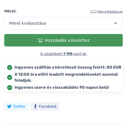
Méret:
Mérettáblázat
Hozzáadás a kosárhoz
A vásárlásért
1 198
pont jár.
Ingyenes szállítás a következő összeg felett: 80 EUR
A 12:00 óra előtt leadott megrendeléseket azonnal
feladjuk.
Ingyenes csere és visszaküldés 90 napon belül
Twitter
Facebook