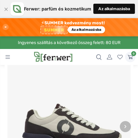
×
Ferwer: parfüm és kozmetikum
Az alkalmazásba
⚡
SUMMER kedvezmény most!
×
SUMMER
Az alkalmazásba
Ingyenes szállítás a következő összeg felett: 80 EUR
0
›