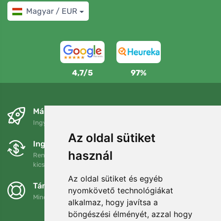
Magyar / EUR
4,7/5
97%
Másnapra és ingyenesen
Ingyenes szállítás a következő összeg felett: 80 EUR
Az oldal sütiket
Ingyenes csere és visszaküldés
használ
Rendelését 90 napon belül bármikor visszaküldheti vagy
kicserélheti.
Az oldal sütiket és egyéb
Támogatjuk a Trees.org-ot
nyomkövető technológiákat
Minden megrendelésért ültetünk egy fát! Bővebben
Rólunk
.
alkalmaz, hogy javítsa a
böngészési élményét, azzal hogy