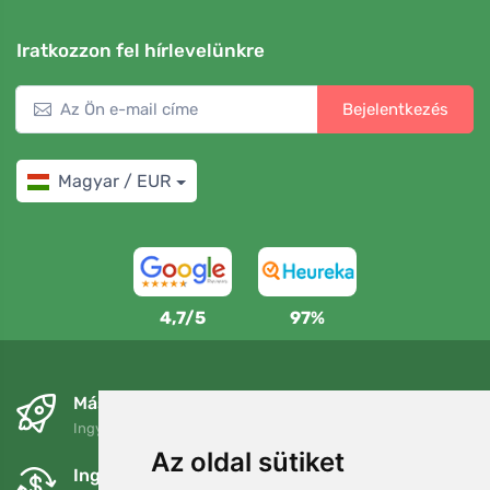
Iratkozzon fel hírlevelünkre
Bejelentkezés
Magyar / EUR
4,7/5
97%
Másnapra és ingyenesen
Ingyenes szállítás a következő összeg felett: 80 EUR
Az oldal sütiket
Ingyenes csere és visszaküldés