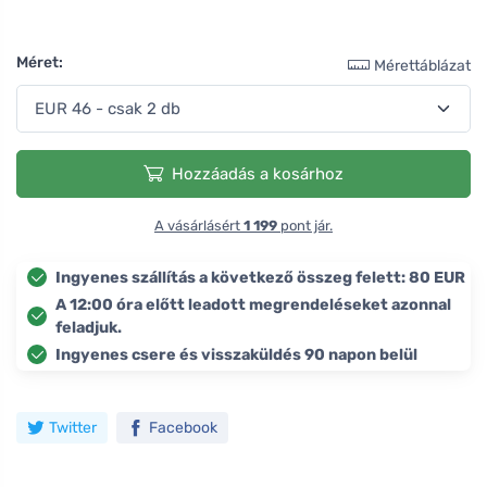
Méret:
Mérettáblázat
Hozzáadás a kosárhoz
A vásárlásért
1 199
pont jár.
Ingyenes szállítás a következő összeg felett: 80 EUR
A 12:00 óra előtt leadott megrendeléseket azonnal
feladjuk.
Ingyenes csere és visszaküldés 90 napon belül
Twitter
Facebook