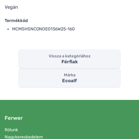
Vegán
Termékkód
MCMSHSNCONDE0136W25-160
Vissza a kategóriához
Férfiak
Márka
Ecoalf
Ferwer
Rólunk
Nagykereskedelem