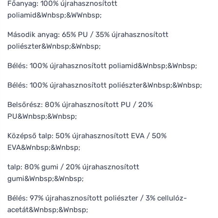
Főanyag: 100% újrahasznosított
poliamid&Wnbsp;&WWnbsp;
Második anyag: 65% PU / 35% újrahasznosított
poliészter&Wnbsp;&Wnbsp;
Bélés: 100% újrahasznosított poliamid&Wnbsp;&Wnbsp;
Bélés: 100% újrahasznosított poliészter&Wnbsp;&Wnbsp;
Belsőrész: 80% újrahasznosított PU / 20%
PU&Wnbsp;&Wnbsp;
Középső talp: 50% újrahasznosított EVA / 50%
EVA&Wnbsp;&Wnbsp;
talp: 80% gumi / 20% újrahasznosított
gumi&Wnbsp;&Wnbsp;
Bélés: 97% újrahasznosított poliészter / 3% cellulóz-
acetát&Wnbsp;&Wnbsp;