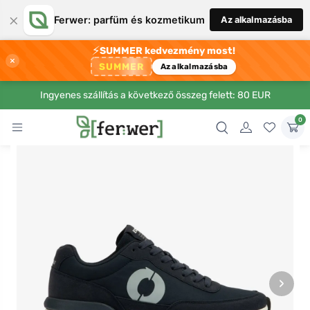
×
Ferwer: parfüm és kozmetikum
Az alkalmazásba
⚡
SUMMER kedvezmény most!
×
SUMMER
Az alkalmazásba
Ingyenes szállítás a következő összeg felett: 80 EUR
0
›