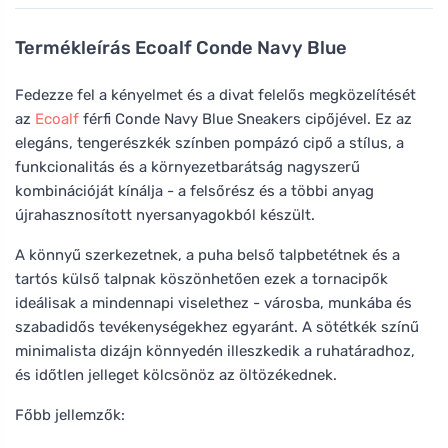
Termékleírás
Ecoalf Conde Navy Blue
Fedezze fel a kényelmet és a divat felelős megközelítését
az
Ecoalf
férfi Conde Navy Blue Sneakers cipőjével. Ez az
elegáns, tengerészkék színben pompázó cipő a stílus, a
funkcionalitás és a környezetbarátság nagyszerű
kombinációját kínálja - a felsőrész és a többi anyag
újrahasznosított nyersanyagokból készült.
A könnyű szerkezetnek, a puha belső talpbetétnek és a
tartós külső talpnak köszönhetően ezek a tornacipők
ideálisak a mindennapi viselethez - városba, munkába és
szabadidős tevékenységekhez egyaránt. A sötétkék színű
minimalista dizájn könnyedén illeszkedik a ruhatáradhoz,
és időtlen jelleget kölcsönöz az öltözékednek.
Főbb jellemzők: