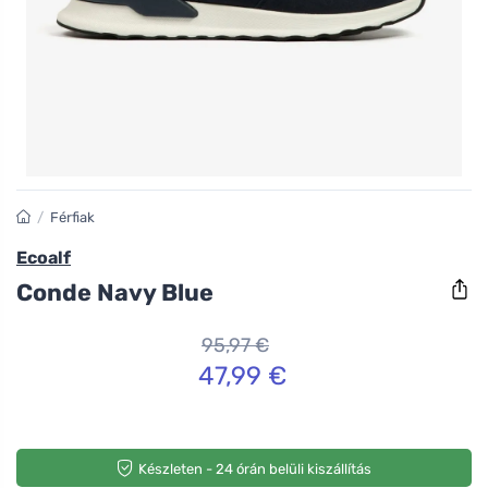
/
Férfiak
Ecoalf
Conde Navy Blue
95,97 €
47,99 €
Készleten - 24 órán belüli kiszállítás