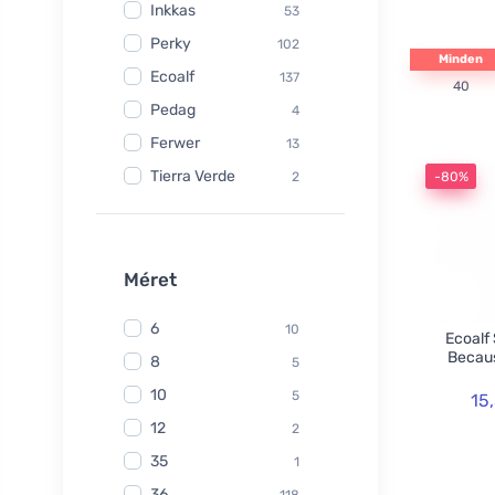
Inkkas
53
Perky
102
Minden
Ecoalf
137
40
Pedag
4
Ferwer
13
Tierra Verde
2
-80%
Watersavers
6
Made Sustained
1
Yuuki
Méret
1
TIO
6
6
10
Ecoalf
Hydrophil
5
Becaus
8
5
Kongy
7
10
5
15
Radico
31
12
2
Swirl
2
35
1
laSaponaria
7
36
118