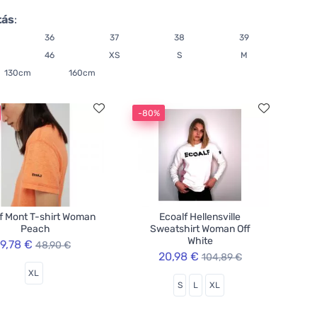
tás
:
36
37
38
39
46
XS
S
M
130cm
160cm
-80%
f Mont T-shirt Woman
Ecoalf Hellensville
Peach
Sweatshirt Woman Off
White
9,78 €
48,90 €
20,98 €
104,89 €
XL
S
L
XL