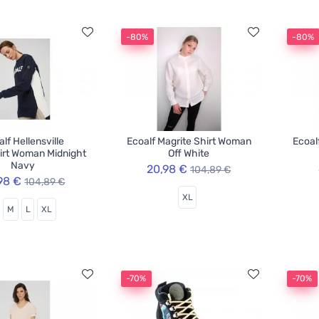
-80%
-80%
lf Hellensville
Ecoalf Magrite Shirt Woman
Ecoal
irt Woman Midnight
Off White
Navy
20,98 €
104,89 €
98 €
104,89 €
XL
M
L
XL
-70%
-70%