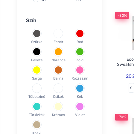
Fair Squared
9
37
119
Lamazuna
7
-80%
38
78
Szín
Ecodis
37
39
45
Officina Naturae
6
40
58
OnlyBio
1
Szürke
Fehér
Red
41
65
Endles by Econea
3
42
35
Pinke Welle
3
Ecoa
Fekete
Narancs
Zöld
43
26
Sweatsh
Lonka
1
44
17
Jack n Jill
35
20,
Sárga
Barna
Rózsaszín
45
18
Einhorn
5
S
46
19
Weleda
1
Többszínű
Csíkok
Kék
XS
3
Circular Cup
1
S
19
Neobotanics
17
Türkizkék
Krémes
Violet
M
39
-70%
FINO
4
L
39
Bombus
1
Khaki