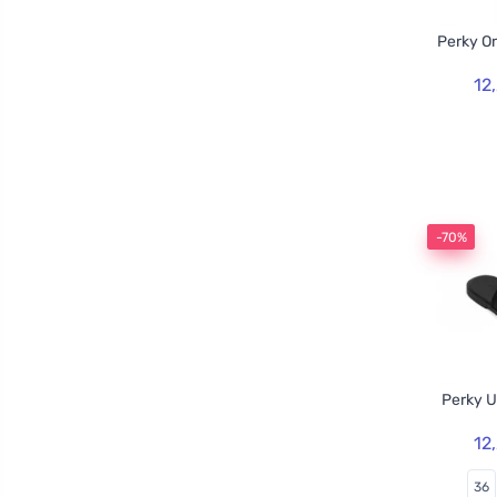
Perky O
12
-70%
Perky U
12
36