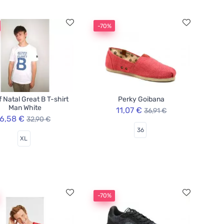
-70%
f Natal Great B T-shirt
Perky Goibana
Man White
11,07 €
36,91 €
6,58 €
32,90 €
36
XL
-70%