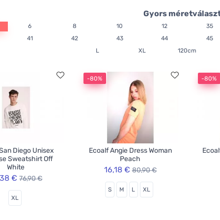
Gyors méretválasz
6
8
10
12
35
41
42
43
44
45
L
XL
120cm
-80%
-80%
 San Diego Unisex
Ecoalf Angie Dress Woman
Ecoal
e Sweatshirt Off
Peach
White
16,18 €
80,90 €
,38 €
76,90 €
S
M
L
XL
XL