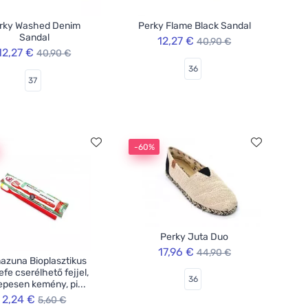
rky Washed Denim
Perky Flame Black Sandal
Sandal
12,27 €
40,90 €
12,27 €
40,90 €
36
37
-60%
Perky Juta Duo
17,96 €
44,90 €
azuna Bioplasztikus
efe cserélhető fejjel,
36
epesen kemény, pi...
2,24 €
5,60 €