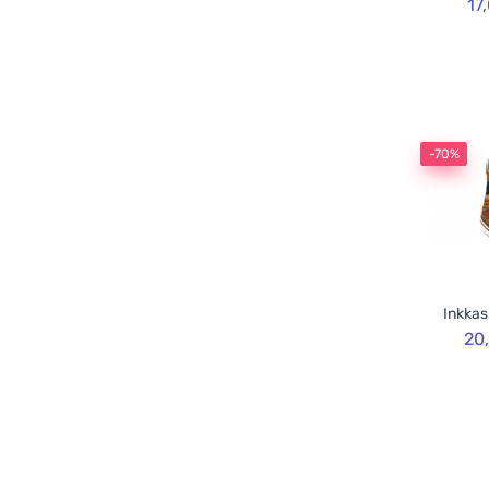
17
-70%
Inkkas
20