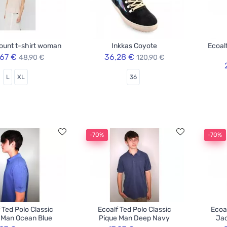
ount t-shirt woman
Inkkas Coyote
Ecoal
,67 €
36,28 €
48,90 €
120,90 €
L
XL
36
-70%
-70%
 Ted Polo Classic
Ecoalf Ted Polo Classic
Ecoa
 Man Ocean Blue
Pique Man Deep Navy
Jac