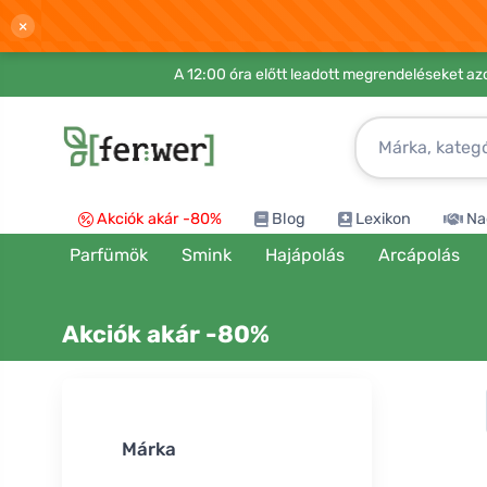
×
A 12:00 óra előtt leadott megrendeléseket azo
Akciók akár -80%
Blog
Lexikon
Na
Parfümök
Smink
Hajápolás
Arcápolás
Akciók akár -80%
Rendezés:
Márka