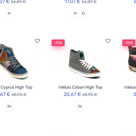
,07 €
17,07 €
56,89 €
56,89 €
M
M
XL
-70%
-70%
 Cyprus High Top
Inkkas Coban High Top
Inkka
,67 €
20,67 €
3
68,90 €
68,90 €
36
36