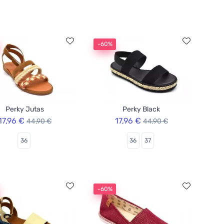
-60%
Perky Jutas
Perky Black
17,96 €
17,96 €
44,90 €
44,90 €
36
36
37
-60%