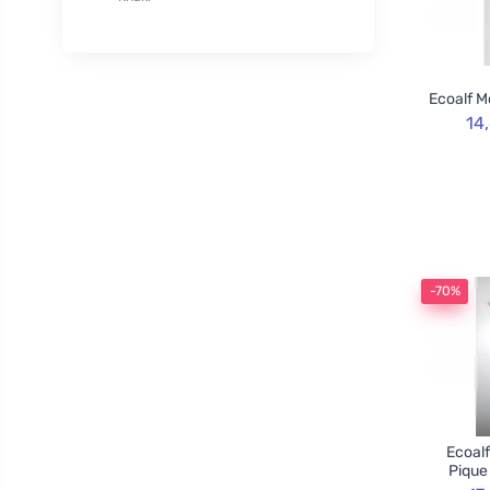
XL
50
Rozvoněno
29
120cm
3
TOOT!
1
130cm
2
Goliate
10
Ecoalf M
160cm
2
Chimpanzee
1
14
Blossombs
30
Innobiz
1
Velvety
2
Childs Farm
6
Allnature
1
-70%
BemaBio
2
Ecoalf
Pique