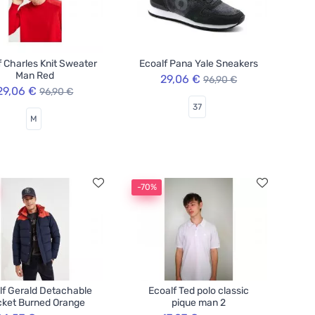
f Charles Knit Sweater
Ecoalf Pana Yale Sneakers
Man Red
29,06 €
96,90 €
29,06 €
96,90 €
37
M
-70%
lf Gerald Detachable
Ecoalf Ted polo classic
ket Burned Orange
pique man 2