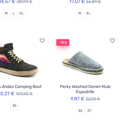
84,57 €
17,07 €
281,91 €
56,89 €
M
L
XL
M
XL
-70%
s Andes Camping Boot
Perky Washed Denim Mule
Espadrille
0,27 €
100,90 €
9,87 €
32,90 €
36
36
37