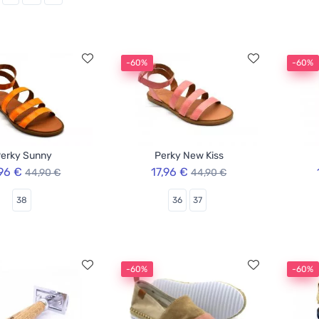
-60%
-60%
erky Sunny
Perky New Kiss
,96 €
17,96 €
44,90 €
44,90 €
38
36
37
-60%
-60%