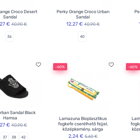
range Croco Desert
Perky Orange Croco Urban
Pe
Sandal
Sandal
,27 €
12,27 €
40,90 €
40,90 €
36
40
-60%
-60%
rban Sandal Black
Hamsa
Lamazuna Bioplasztikus
Lam
fogkefe cserélhető fejjel,
fogk
,27 €
40,90 €
középkemény, sárga
köz
2,24 €
5,60 €
37
38
42