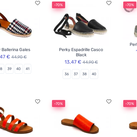
-70%
-70%
Per
 Ballerina Gales
Perky Espadrille Casco
Black
,47 €
44,90 €
13,47 €
44,90 €
38
39
40
41
36
37
38
40
-70%
-70%