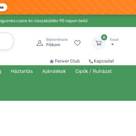
ba
Ingyenes csere és visszaküldés 90 napon belül
0
Bejelentkezés
Kosár
Fiókom
Ferwer Club
Kapcsolat
g
Háztartás
Ajándékok
Cipők / Ruházat