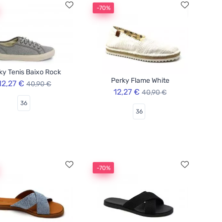
-70%
ky Tenis Baixo Rock
Perky Flame White
12,27 €
40,90 €
12,27 €
40,90 €
36
36
-70%