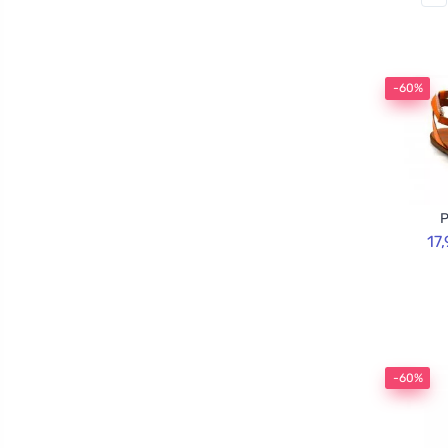
-60%
P
17
-60%